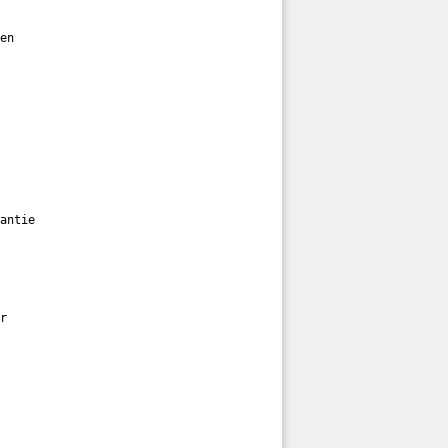
en

antie

r
