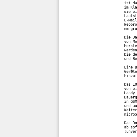
ist da
im Kla
wie ei
Lautst
E-Mail
Webbro
mm gro
Die Da
von Me
Herste
werden
Die de
und Be
Eine B
Ger�te
hinzuf
Das 10
von ei
Handy 
Dauerg
in GSM
und au
Weiter
microS
Das Do
ab sof
(unver