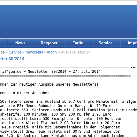
News
Ratgeber
Tarife
Service
Imp
.de
>
Service
>
Newsletter
>
Archiv
> Ausgabe 30/2014
tter 30/2014
=============================================================-+

rif4you.de ~ Newsletter 30/2014 ~ 27. Juli 2014

=============================================================-+

mmen zur heutigen Ausgabe unseres Newsletters!

emen in dieser Ausgabe:

50: Telefonieren ins Ausland ab 0,7 Cent pro Minute mit Tarifgar
am Life R5: Neues Robustes Outdoor-Handy f�r 79 Euro

o Liberto 650: Senioren-Handy mit E-Mail-Funktion jetzt im Hande
sh-tarife: 100 Minuten, 100 SMS 200 MB f�r 1,95 Euro

rosoft stellt Lumia 530 Smartphone f�r unter 100 Euro vor

ionstarife: Allnet-Flat mit 2 GB Daten f�r unter 20 Euro

 Neue Prepaid-Tarife mit Datenmitnahme in den Folgemonat

view stellt drei neue Tablets mit UMTS und Telefonie vor

pe 5.0 f�r Android kann Kontakte aus dem Adressbuch finden
