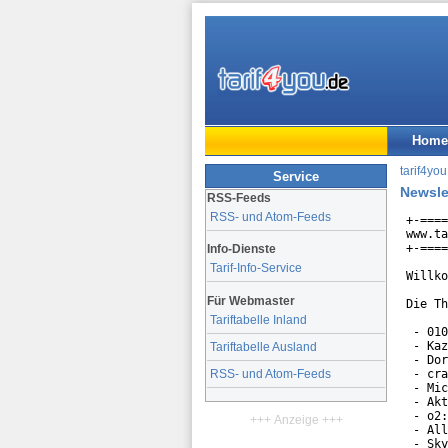
Home
tarif4you
Service
Newsle
RSS-Feeds
RSS- und Atom-Feeds
+-====
www.ta
+-====
Info-Dienste
Tarif-Info-Service
Willko
Für Webmaster
Die Th
Tariftabelle Inland
 - 010
 - Kaz
Tariftabelle Ausland
 - Dor
 - cra
RSS- und Atom-Feeds
 - Mic
 - Akt
 - o2:
+++ Anzeige +++
 - All
 - Sky