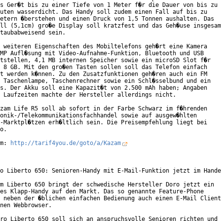
s Ger�t bis zu einer Tiefe von 1 Meter f�r die Dauer von bis zu

uten wasserdicht. Das Handy soll zudem einen Fall auf bis zu

etern �berstehen und einen Druck von 1,5 Tonnen aushalten. Das

ll (5,1cm) gro�e Display soll kratzfest und das Geh�use insgesam
taubabweisend sein.

 weiteren Eigenschaften des Mobiltelefons geh�rt eine Kamera

MP Aufl�sung mit Video-Aufnahme-Funktion, Bluetooth und USB

tstellen, 4,1 MB internen Speicher sowie ein microSD Slot f�r

 8 GB. Mit den gro�en Tasten sollen soll das Telefon einfach

t werden k�nnen. Zu den Zusatzfunktionen geh�ren auch ein FM

 Taschenlampe, Taschenrechner sowie ein Schl�sselbund und ein

s. Der Akku soll eine Kapazit�t von 2.500 mAh haben; Angaben

 Laufzeiten machte der Hersteller allerdings nicht.

zam Life R5 soll ab sofort in der Farbe Schwarz im f�hrenden

onik-/Telekommunikationsfachhandel sowie auf ausgew�hlten

-Marktpl�tzen erh�ltlich sein. Die Preisempfehlung liegt bei

o.

m: 
http://tarif4you.de/goto/a/Kazam
o Liberto 650: Senioren-Handy mit E-Mail-Funktion jetzt im Hande
m Liberto 650 bringt der schwedische Hersteller Doro jetzt ein

es Klapp-Handy auf den Markt. Das so genannte Feature-Phone

 neben der �blichen einfachen Bedienung auch einen E-Mail Client

nen Webbrowser.

ro Liberto 650 soll sich an anspruchsvolle Senioren richten und
