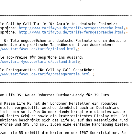
=============================================================-+

le Call-by-Call Tarife f�r Anrufe ins deutsche Festnetz:

spr�che: 
http://www.tarif4you.de/tarife/ortsgespraeche.html
spr�che: 
http://www.tarif4you.de/tarife/ferngespraeche.html
 f�r Telefongespr�chee ins deutsche Festnetz und in deutsche

/www.tarif4you.de/tarife/inland.html
/www.tarif4you.de/tarife/ausland.html
/www.tarif4you.de/tarife/preisgarantie.html
=============================================================-+

am Life R5: Neues Robustes Outdoor-Handy f�r 79 Euro

m Kazam Life R5 hat der Londoner Hersteller ein robustes

elefon vorgestellt, welches demn�chst auch in Deutschland

lich sein soll. Das Outdoor-Handy bringt ein stabiles wasser-

o�-festes Geh�use sowie ein kratzresistentes Display mit. Bei

nktionen beschr�nkt sich das Life R5 auf das Wesentliche rund

efonie und SMS und soll zudem eine einfache Handhabung bieten.

zam Life R5 erf�llt die Kriterien der IP67 Spezifikation. So
