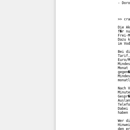
- Doro
>> cra
Die Ak
f�r nu
Frei-M
Dazu k
im Vod
Bei di
Tarif,
Euro/M
Mindes
Monat 
gegen�
Mindes
monatl
Nach V
Minute
Gespr�
Auslan
Telefo
Dabei 
haben 
Wer di
Hinwei
den er