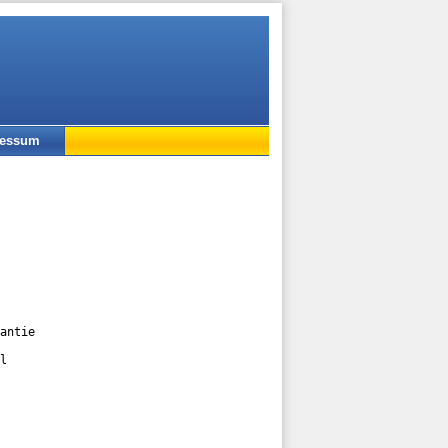
ressum
antie

l
