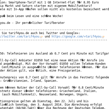
ion: Smartphone-Tarif mit 1 GB Internet-Flat f�r 8,95 Euro

ia Markt und Saturn starten mit eigenem Mobilfunktarif

ele mit In-App K�ufen sollen nicht als kostenlos bezeichent werd
pa� beim Lesen und eine sch�ne Woche!

you.de - Ihr pers�nlicher Tarifberater

---------------------------------------------------------------

//twitter.com/tarif4you
 und 
https://google.com/+tarif4you
---------------------------------------------------------------

50: Telefonieren ins Ausland ab 0,7 Cent pro Minute mit Tarifgar
ll-by-Call Anbieter 01050 hat eine neue Aktion f�r Anrufe ins

d angek�ndigt. Mit der Vor-Vorwahl 01050 sollen Telekom-Kunden

 Cent/Minute in ausgew�hlte L�nder telefonieren k�nnen. F�r die

der Aktion gilt, wie �blich, eine Preisgarantie.

nutenpreis von 0,7 Cent gilt f�r Anrufe in das Festnetz folgende
: Gro�britannien, Irland, Spanien.

em k�nnen Nutzer der Call-by-Call Vorwahl f�r 0,8 Cent/Minute

stnetz dieser L�nder telefonieren: Griechenland, Italien,

 (auch Mobilfunknetz), Neuseeland, Norwegen, Ungarn.

tionspreise gelten ab Dienstag, den 22. Juli und bis

lie�lich Sonntag, den 3. August 2014. Die Abrechnung erfolgt

utentakt (60/60-Takt) �ber die Rechnung der Deutschen Telekom.
