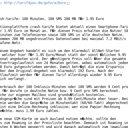
: 
http://tarif4you.de/goto/a/Doro
sh-tarife: 100 Minuten, 100 SMS 200 MB f�r 1,95 Euro

tionsplattform crash-tarife bietet aktuell einen Smartphone-Tari
r 1,95 Euro im Monat an. F�r diesen Preis erhalten die Nutzer 10
inuten zum Telefonieren sowie 100 SMS in alle deutschen Netze.

ommen 200 MB ungedrosseltes Datenvolumen bei maximal 7,2 MBit/s

afone-Netz.

esem Angebot handelt es sich um den klarmobil AllNet-Starter

 welcher hier f�r 1,95 Euro/Monat statt der sonst �blichen 9,95

onat angeboten wird. Der g�nstigere Preis soll �ber die gesamte

tvertragslaufzeit von 24 Monaten gelten, wobei automatisch jeden

8 Euro gutgeschrieben werden. Damit betr�gt die eine Ersparnis

ber dem Original-Angebot von klarmobil 192 Euro. Nach der

tlaufzeit werden f�r diesen Tarif allerdings wieder 9,95 Euro

ich verlangt.

erbrauch der 100 Inklusiv-Minuten oder 100 SMS werden 9 Cent pro

 f�r Anrufe in deutsche Netze bzw. 9 Cent pro SMS berechnet.

che zur eigenen Mailbox sind grunds�tzlich kostenlos.

dsgespr�che sind mit Preisen ab 0,99 Cent/Minute eher teuer. Bei

nie werden die Gespr�che im Minutentakt (60/60-Takt) abgerechnet
ist eine Online-Rechnung inklusive; wer eine Papier-Rechnung

m�chte, muss 1,99 Euro zahlen.

e neue SIM-Karte im auch Ausland nutzen m�chte, sollte den

s zum Roaming in der Preisliste beachten. Demnach ist Roaming in

sten 6 Wochen gesperrt und wird danach automatisch zum jeweilige