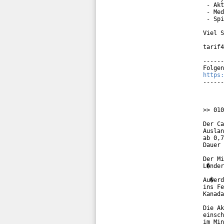
 - Akt
 - Med
 - Spi
Viel S
tarif4
------
https:
------
>> 010
Der Ca
Auslan
ab 0,7
Dauer 
Der Mi
L�nder
Au�erd
ins Fe
Kanada
Die Ak
einsch
im Min