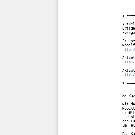
+-====
Aktuel
Ortsge
Fernge
Preise
http:/
http:/
http:/
+-====
>> Kaz
Mit de
Mobilt
erh�lt
und st
den Fu
um Tel
Das Ka