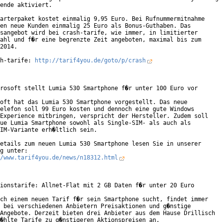
ende aktiviert.

arterpaket kostet einmalig 9,95 Euro. Bei Rufnummermitnahme

en neue Kunden einmalig 25 Euro als Bonus-Guthaben. Das

sangebot wird bei crash-tarife, wie immer, in limitierter

ahl und f�r eine begrenzte Zeit angeboten, maximal bis zum

2014.

h-tarife: 
http://tarif4you.de/goto/p/crash
rosoft stellt Lumia 530 Smartphone f�r unter 100 Euro vor

oft hat das Lumia 530 Smartphone vorgestellt. Das neue

elefon soll 99 Euro kosten und dennoch eine gute Windows

Experience mitbringen, verspricht der Hersteller. Zudem soll

ue Lumia Smartphone sowohl als Single-SIM- als auch als

IM-Variante erh�ltlich sein.

etails zum neuen Lumia 530 Smartphone lesen Sie in unserer

/www.tarif4you.de/news/n18312.html
ionstarife: Allnet-Flat mit 2 GB Daten f�r unter 20 Euro

ch einem neuen Tarif f�r sein Smartphone sucht, findet immer

 bei verschiedenen Anbietern Preisaktionen und g�nstige

Angebote. Derzeit bieten drei Anbieter aus dem Hause Drillisch

�hlte Tarife zu g�nstigeren Aktionspreisen an.
