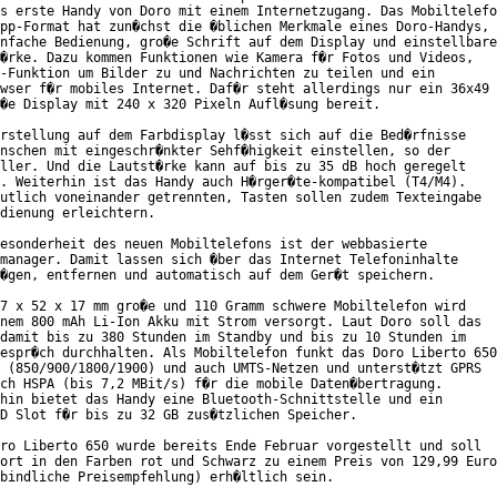
s erste Handy von Doro mit einem Internetzugang. Das Mobiltelefo
pp-Format hat zun�chst die �blichen Merkmale eines Doro-Handys,

nfache Bedienung, gro�e Schrift auf dem Display und einstellbare

�rke. Dazu kommen Funktionen wie Kamera f�r Fotos und Videos,

-Funktion um Bilder zu und Nachrichten zu teilen und ein

wser f�r mobiles Internet. Daf�r steht allerdings nur ein 36x49

�e Display mit 240 x 320 Pixeln Aufl�sung bereit.

rstellung auf dem Farbdisplay l�sst sich auf die Bed�rfnisse

nschen mit eingeschr�nkter Sehf�higkeit einstellen, so der

ller. Und die Lautst�rke kann auf bis zu 35 dB hoch geregelt

. Weiterhin ist das Handy auch H�rger�te-kompatibel (T4/M4).

utlich voneinander getrennten, Tasten sollen zudem Texteingabe

dienung erleichtern.

esonderheit des neuen Mobiltelefons ist der webbasierte

manager. Damit lassen sich �ber das Internet Telefoninhalte

�gen, entfernen und automatisch auf dem Ger�t speichern.

7 x 52 x 17 mm gro�e und 110 Gramm schwere Mobiltelefon wird

nem 800 mAh Li-Ion Akku mit Strom versorgt. Laut Doro soll das

damit bis zu 380 Stunden im Standby und bis zu 10 Stunden im

espr�ch durchhalten. Als Mobiltelefon funkt das Doro Liberto 650

 (850/900/1800/1900) und auch UMTS-Netzen und unterst�tzt GPRS

ch HSPA (bis 7,2 MBit/s) f�r die mobile Daten�bertragung.

hin bietet das Handy eine Bluetooth-Schnittstelle und ein

D Slot f�r bis zu 32 GB zus�tzlichen Speicher.

ro Liberto 650 wurde bereits Ende Februar vorgestellt und soll

ort in den Farben rot und Schwarz zu einem Preis von 129,99 Euro

bindliche Preisempfehlung) erh�ltlich sein.
