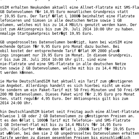
nSIM erhalten Neukunden aktuell eine Allnet-Flatrate mit SMS-Fla
GB Datenvolumen f�r 14,95 Euro monatlichen Grundpreis statt

r 19,95 Euro. Der Tarif �Flat L 1000� beinhaltet eine Flatrate

lefonieren und Simsen in alle deutschen Netze sowie 1 GB

olumen, welches mit bis zu 14,4 MBit/s genutzt werden kann. Der

ist zum Aktionspreis bis zum 29. Juli 2014 10:00 Uhr zu haben.

nmalige Startpaketpreis betr�gt 19,95 Euro.

GB ungedrosseltes Datenvolumen ben�tigt, kann bei winSIM eine

echende Option f�r 9,95 Euro pro Monat dazu buchen. Bei

obil kostet der entsprechende Tarif �Flat XM 2000 plus�

ings insgesamt nur 19,95 Euro im Monat. In diesem Grundpreis,

r bis zum 28. Juli 2014 10:00 Uhr gilt, sind eine

nie-Flatrate und eine SMS-Flatrate in alle deutschen Netze

ten sowie 2 GB Datenvolumen, welche mit bis zu 14,4 MBit/s

t werden k�nnen.

ie Marke DeutschlandSIM hat aktuell ein Tarif zum g�nstigeren

im Angebot. Allerdings handelt es sich hierbei nicht um eine

te sondern um ein Paket-Tarif mit 50 Frei-Minuten und 50 Frei-SM
200 MB Datenvolumen. Dieses Paket wird f�r 2,95 Euro pro Monat

ten, statt regul�r 4,95 Euro. Der Aktionspreis gilt bis zum

2014 24:00 Uhr.

hin DeutschlandSIM bietet seit Freitag auch eine Allnet-Flatrate

hlweise 1 GB oder 2 GB Datenvolumen zu g�nstigeren Preisen an.

t es den �Flat L 1000� Tarif mit Telefonie- und SMS-Flatrate

1 GB Internet-Flat mit bis zu 14,4 MBit/s f�r 14,95 Euro

ich. Viel-Surfer k�nnen den �Flat L 2000� Tarif f�r 19,95 Euro

at w�hlen, bei dem sie 2 GB ungedrosseltes Datenvolumen erhalten
Tarife werden zu diesen gesenkten Preisen bis einschlie�lich
