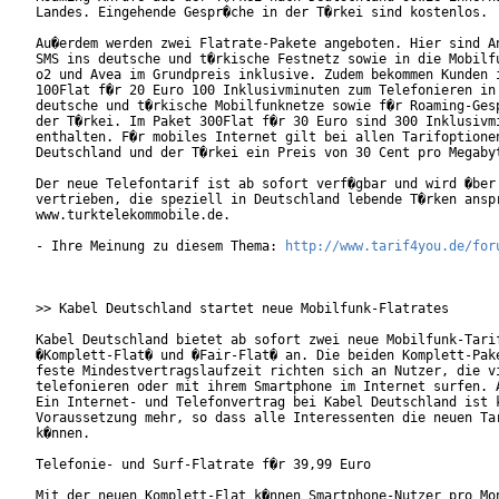
Landes. Eingehende Gespr�che in der T�rkei sind kostenlos.

Au�erdem werden zwei Flatrate-Pakete angeboten. Hier sind An
SMS ins deutsche und t�rkische Festnetz sowie in die Mobilfu
o2 und Avea im Grundpreis inklusive. Zudem bekommen Kunden i
100Flat f�r 20 Euro 100 Inklusivminuten zum Telefonieren in 
deutsche und t�rkische Mobilfunknetze sowie f�r Roaming-Gesp
der T�rkei. Im Paket 300Flat f�r 30 Euro sind 300 Inklusivmi
enthalten. F�r mobiles Internet gilt bei allen Tarifoptionen
Deutschland und der T�rkei ein Preis von 30 Cent pro Megabyt
Der neue Telefontarif ist ab sofort verf�gbar und wird �ber 
vertrieben, die speziell in Deutschland lebende T�rken anspr
www.turktelekommobile.de.

- Ihre Meinung zu diesem Thema: 
http://www.tarif4you.de/for
>> Kabel Deutschland startet neue Mobilfunk-Flatrates

Kabel Deutschland bietet ab sofort zwei neue Mobilfunk-Tarif
�Komplett-Flat� und �Fair-Flat� an. Die beiden Komplett-Pake
feste Mindestvertragslaufzeit richten sich an Nutzer, die vi
telefonieren oder mit ihrem Smartphone im Internet surfen. A
Ein Internet- und Telefonvertrag bei Kabel Deutschland ist k
Voraussetzung mehr, so dass alle Interessenten die neuen Tar
k�nnen.

Telefonie- und Surf-Flatrate f�r 39,99 Euro

Mit der neuen Komplett-Flat k�nnen Smartphone-Nutzer pro Mon