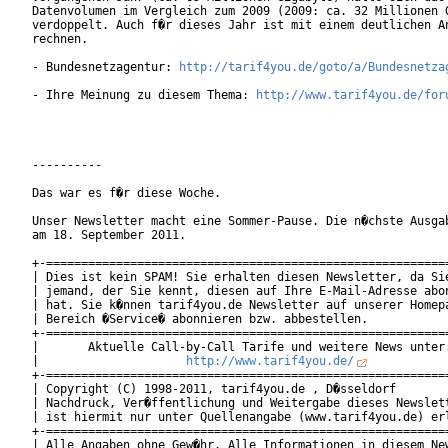
Datenvolumen im Vergleich zum 2009 (2009: ca. 32 Millionen G
verdoppelt. Auch f�r dieses Jahr ist mit einem deutlichen An
rechnen.

- Bundesnetzagentur: 
http://tarif4you.de/goto/a/Bundesnetza
- Ihre Meinung zu diesem Thema: 
http://www.tarif4you.de/for
----------

Das war es f�r diese Woche.

Unser Newsletter macht eine Sommer-Pause. Die n�chste Ausgab
am 18. September 2011.

+-==========================================================
| Dies ist kein SPAM! Sie erhalten diesen Newsletter, da Sie
| jemand, der Sie kennt, diesen auf Ihre E-Mail-Adresse abon
| hat. Sie k�nnen tarif4you.de Newsletter auf unserer Homepa
| Bereich �Service� abonnieren bzw. abbestellen.            
+-==========================================================
|       Aktuelle Call-by-Call Tarife und weitere News unter:
|                     
http://www.tarif4you.de/
           
+-==========================================================
| Copyright (C) 1998-2011, tarif4you.de , D�sseldorf        
| Nachdruck, Ver�ffentlichung und Weitergabe dieses Newslett
| ist hiermit nur unter Quellenangabe (www.tarif4you.de) erl
+-==========================================================
| Alle Angaben ohne Gew�hr. Alle Informationen in diesem New