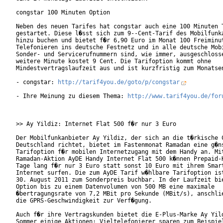
congstar 100 Minuten Option

Neben des neuen Tarifes hat congstar auch eine 100 Minuten T
gestartet. Diese l�sst sich zum 9--Cent-Tarif des Mobilfunka
hinzu buchen und bietet f�r 6,90 Euro im Monat 100 Freiminut
Telefonieren ins deutsche Festnetz und in alle deutsche Mobi
Sonder- und Servicerufnummern sind, wie immer, ausgeschlosse
weitere Minute kostet 9 Cent. Die Tarifoption kommt ohne

Mindestvertragslaufzeit aus und ist kurzfristig zum Monatsen
- congstar: 
http://tarif4you.de/goto/p/congstar
- Ihre Meinung zu diesem Thema: 
http://www.tarif4you.de/for
>> Ay Yildiz: Internet Flat 500 f�r nur 3 Euro

Der Mobilfunkanbieter Ay Yildiz, der sich an die t�rkische C
Deutschland richtet, bietet im Fastenmonat Ramadan eine g�ns
Tarifoption f�r mobilen Internetzugang mit dem Handy an. Mit
Ramadan-Aktion AyDE Handy Internet Flat 500 k�nnen Prepaid-K
Tage lang f�r nur 3 Euro statt sonst 10 Euro mit ihrem Smart
Internet surfen. Die zum AyDE Tarif w�hlbare Tarifoption ist
30. August 2011 zum Sonderpreis buchbar. In der Laufzeit bie
Option bis zu einem Datenvolumen von 500 MB eine maximale

�bertragungsrate von 7,2 MBit pro Sekunde (MBit/s), anschlie
die GPRS-Geschwindigkeit zur Verf�gung.

Auch f�r ihre Vertragskunden bietet die E-Plus-Marke Ay Yild
Sommer einige Aktionen: Vieltelefonierer sparen zum Beispiel