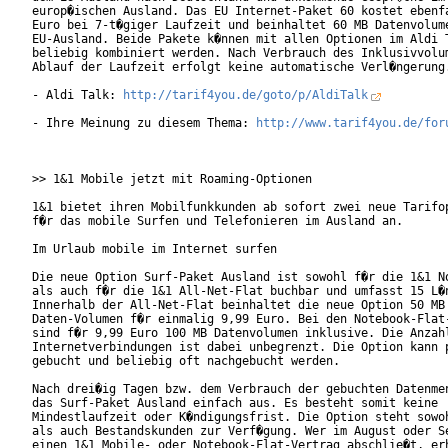
europ�ischen Ausland. Das EU Internet-Paket 60 kostet ebenfa
Euro bei 7-t�giger Laufzeit und beinhaltet 60 MB Datenvolume
EU-Ausland. Beide Pakete k�nnen mit allen Optionen im Aldi T
beliebig kombiniert werden. Nach Verbrauch des Inklusivvolum
Ablauf der Laufzeit erfolgt keine automatische Verl�ngerung.
- Aldi Talk: 
http://tarif4you.de/goto/p/AldiTalk
- Ihre Meinung zu diesem Thema: 
http://www.tarif4you.de/for
>> 1&1 Mobile jetzt mit Roaming-Optionen

1&1 bietet ihren Mobilfunkkunden ab sofort zwei neue Tarifop
f�r das mobile Surfen und Telefonieren im Ausland an.

Im Urlaub mobile im Internet surfen

Die neue Option Surf-Paket Ausland ist sowohl f�r die 1&1 No
als auch f�r die 1&1 All-Net-Flat buchbar und umfasst 15 L�n
Innerhalb der All-Net-Flat beinhaltet die neue Option 50 MB

Daten-Volumen f�r einmalig 9,99 Euro. Bei den Notebook-Flat-
sind f�r 9,99 Euro 100 MB Datenvolumen inklusive. Die Anzahl
Internetverbindungen ist dabei unbegrenzt. Die Option kann p
gebucht und beliebig oft nachgebucht werden.

Nach drei�ig Tagen bzw. dem Verbrauch der gebuchten Datenmen
das Surf-Paket Ausland einfach aus. Es besteht somit keine

Mindestlaufzeit oder K�ndigungsfrist. Die Option steht sowoh
als auch Bestandskunden zur Verf�gung. Wer im August oder Se
einen 1&1 Mobile- oder Notebook-Flat-Vertrag abschlie�t, erh