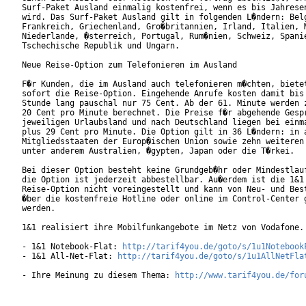
Surf-Paket Ausland einmalig kostenfrei, wenn es bis Jahresen
wird. Das Surf-Paket Ausland gilt in folgenden L�ndern: Belg
Frankreich, Griechenland, Gro�britannien, Irland, Italien, M
Niederlande, �sterreich, Portugal, Rum�nien, Schweiz, Spanie
Tschechische Republik und Ungarn.

Neue Reise-Option zum Telefonieren im Ausland

F�r Kunden, die im Ausland auch telefonieren m�chten, bietet
sofort die Reise-Option. Eingehende Anrufe kosten damit bis 
Stunde lang pauschal nur 75 Cent. Ab der 61. Minute werden z
20 Cent pro Minute berechnet. Die Preise f�r abgehende Gespr
jeweiligen Urlaubsland und nach Deutschland liegen bei einma
plus 29 Cent pro Minute. Die Option gilt in 36 L�ndern: in a
Mitgliedsstaaten der Europ�ischen Union sowie zehn weiteren 
unter anderem Australien, �gypten, Japan oder die T�rkei.

Bei dieser Option besteht keine Grundgeb�hr oder Mindestlauf
die Option ist jederzeit abbestellbar. Au�erdem ist die 1&1

Reise-Option nicht voreingestellt und kann von Neu- und Best
�ber die kostenfreie Hotline oder online im Control-Center g
werden.

1&1 realisiert ihre Mobilfunkangebote im Netz von Vodafone.

- 1&1 Notebook-Flat: 
http://tarif4you.de/goto/s/1u1Notebook
- 1&1 All-Net-Flat: 
http://tarif4you.de/goto/s/1u1AllNetFla
- Ihre Meinung zu diesem Thema: 
http://www.tarif4you.de/for