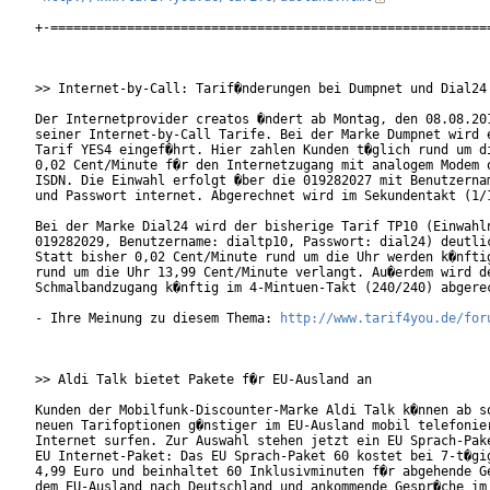
+-==========================================================
>> Internet-by-Call: Tarif�nderungen bei Dumpnet und Dial24

Der Internetprovider creatos �ndert ab Montag, den 08.08.201
seiner Internet-by-Call Tarife. Bei der Marke Dumpnet wird e
Tarif YES4 eingef�hrt. Hier zahlen Kunden t�glich rund um di
0,02 Cent/Minute f�r den Internetzugang mit analogem Modem o
ISDN. Die Einwahl erfolgt �ber die 019282027 mit Benutzernam
und Passwort internet. Abgerechnet wird im Sekundentakt (1/1
Bei der Marke Dial24 wird der bisherige Tarif TP10 (Einwahln
019282029, Benutzername: dialtp10, Passwort: dial24) deutlic
Statt bisher 0,02 Cent/Minute rund um die Uhr werden k�nftig
rund um die Uhr 13,99 Cent/Minute verlangt. Au�erdem wird de
Schmalbandzugang k�nftig im 4-Mintuen-Takt (240/240) abgerec
- Ihre Meinung zu diesem Thema: 
http://www.tarif4you.de/for
>> Aldi Talk bietet Pakete f�r EU-Ausland an

Kunden der Mobilfunk-Discounter-Marke Aldi Talk k�nnen ab so
neuen Tarifoptionen g�nstiger im EU-Ausland mobil telefonier
Internet surfen. Zur Auswahl stehen jetzt ein EU Sprach-Pake
EU Internet-Paket: Das EU Sprach-Paket 60 kostet bei 7-t�gig
4,99 Euro und beinhaltet 60 Inklusivminuten f�r abgehende Ge
dem EU-Ausland nach Deutschland und ankommende Gespr�che im
