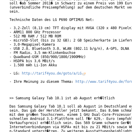
soll �ab Sommer 2011� in Schwarz zu einem Preis von 199 Euro
(unverbindliche Preisempfehlung) auf dem deutschen Markt ver
sein.

Technische Daten des LG P690 OPTIMUS Net:

- 3,2-Zoll (8,13 cm) TFT display mit HVGA (320 x 480 Pixeln)
- ARM11 800 GHz Prozessor

- 512 MB RAM / 512 MB ROM

- microSD-Slot (bis zu 32 GB); 2 GB Speicherkarte im Lieferu
- 3,0-Megapixel-Kamera

- USB 2.0, Bluetooth 3.0, WLAN (802.11 b/g/n), A-GPS, DLNA

- FM Radio, 3,5 mm-Klinkenbuchse

- Quadband-GSM (850/900/1800/1900MHz)

- HSDPA bis 3,6 MBit/s

- 1.500 mAh Li-Ion Akku

- LG: 
http://tarif4you.de/goto/a/LG
- Ihre Meinung zu diesem Thema: 
http://www.tarif4you.de/for
>> Samsung Galaxy Tab 10.1 ist ab August erh�ltlich

Das Samsung Galaxy Tab 10.1 soll ab August in Deutschland er
sein. Das gab der Hersteller jetzt bekannt. Das 8,6mm schmal
mit dem gro�en Touchscreen, einem 1 GHz Dual-Core-Prozessor 
schnellen Android 3.1-Plattform soll f�r 629,- Euro (empfohl
Verkaufspreis) erh�ltlich sein. Das 569 Gramm schwere Ger�t 
Internetverbindungen via HSPA+ mit bis zu 21 MBit/s sowie WL
n-Standard unterst�tzen. Zu weiteren Ausstattungsheighlights