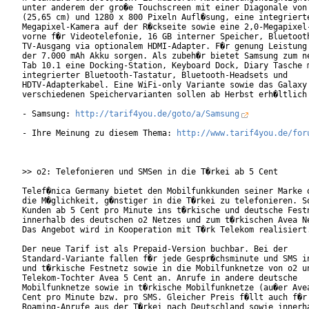
unter anderem der gro�e Touchscreen mit einer Diagonale von 
(25,65 cm) und 1280 x 800 Pixeln Aufl�sung, eine integrierte
Megapixel-Kamera auf der R�ckseite sowie eine 2,0-Megapixel-
vorne f�r Videotelefonie, 16 GB interner Speicher, Bluetooth
TV-Ausgang via optionalem HDMI-Adapter. F�r genung Leistung 
der 7.000 mAh Akku sorgen. Als zubeh�r bietet Samsung zum ne
Tab 10.1 eine Docking-Station, Keyboard Dock, Diary Tasche m
integrierter Bluetooth-Tastatur, Bluetooth-Headsets und

HDTV-Adapterkabel. Eine WiFi-only Variante sowie das Galaxy 
verschiedenen Speichervarianten sollen ab Herbst erh�ltlich 
- Samsung: 
http://tarif4you.de/goto/a/Samsung
- Ihre Meinung zu diesem Thema: 
http://www.tarif4you.de/for
>> o2: Telefonieren und SMSen in die T�rkei ab 5 Cent

Telef�nica Germany bietet den Mobilfunkkunden seiner Marke o
die M�glichkeit, g�nstiger in die T�rkei zu telefonieren. So
Kunden ab 5 Cent pro Minute ins t�rkische und deutsche Festn
innerhalb des deutschen o2 Netzes und zum t�rkischen Avea Ne
Das Angebot wird in Kooperation mit T�rk Telekom realisiert.
Der neue Tarif ist als Prepaid-Version buchbar. Bei der

Standard-Variante fallen f�r jede Gespr�chsminute und SMS in
und t�rkische Festnetz sowie in die Mobilfunknetze von o2 un
Telekom-Tochter Avea 5 Cent an. Anrufe in andere deutsche

Mobilfunknetze sowie in t�rkische Mobilfunknetze (au�er Avea
Cent pro Minute bzw. pro SMS. Gleicher Preis f�llt auch f�r

Roaming-Anrufe aus der T�rkei nach Deutschland sowie innerha