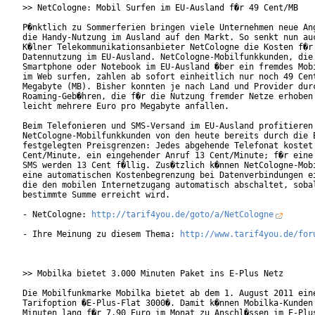
>> NetCologne: Mobil Surfen im EU-Ausland f�r 49 Cent/MB

P�nktlich zu Sommerferien bringen viele Unternehmen neue Ang
die Handy-Nutzung im Ausland auf den Markt. So senkt nun auc
K�lner Telekommunikationsanbieter NetCologne die Kosten f�r 
Datennutzung im EU-Ausland. NetCologne-Mobilfunkkunden, die 
Smartphone oder Notebook im EU-Ausland �ber ein fremdes Mobi
im Web surfen, zahlen ab sofort einheitlich nur noch 49 Cent
Megabyte (MB). Bisher konnten je nach Land und Provider durc
Roaming-Geb�hren, die f�r die Nutzung fremder Netze erhoben 
leicht mehrere Euro pro Megabyte anfallen.

Beim Telefonieren und SMS-Versand im EU-Ausland profitieren

NetCologne-Mobilfunkkunden von den heute bereits durch die E
festgelegten Preisgrenzen: Jedes abgehende Telefonat kostet 
Cent/Minute, ein eingehender Anruf 13 Cent/Minute; f�r eine 
SMS werden 13 Cent f�llig. Zus�tzlich k�nnen NetCologne-Mobi
eine automatischen Kostenbegrenzung bei Datenverbindungen ei
die den mobilen Internetzugang automatisch abschaltet, sobal
bestimmte Summe erreicht wird.

- NetCologne: 
http://tarif4you.de/goto/a/NetCologne
- Ihre Meinung zu diesem Thema: 
http://www.tarif4you.de/for
>> Mobilka bietet 3.000 Minuten Paket ins E-Plus Netz

Die Mobilfunkmarke Mobilka bietet ab dem 1. August 2011 eine
Tarifoption �E-Plus-Flat 3000�. Damit k�nnen Mobilka-Kunden 
Minuten lang f�r 7,90 Euro im Monat zu Anschl�ssen im E-Plus