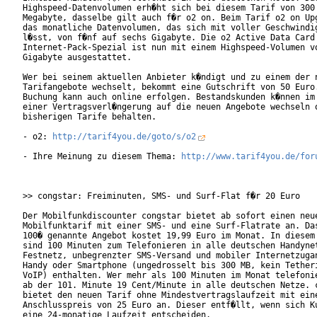
Highspeed-Datenvolumen erh�ht sich bei diesem Tarif von 300 
Megabyte, dasselbe gilt auch f�r o2 on. Beim Tarif o2 on Upg
das monatliche Datenvolumen, das sich mit voller Geschwindig
l�sst, von f�nf auf sechs Gigabyte. Die o2 Active Data Card 
Internet-Pack-Spezial ist nun mit einem Highspeed-Volumen vo
Gigabyte ausgestattet.

Wer bei seinem aktuellen Anbieter k�ndigt und zu einem der n
Tarifangebote wechselt, bekommt eine Gutschrift von 50 Euro.
Buchung kann auch online erfolgen. Bestandskunden k�nnen im 
einer Vertragsverl�ngerung auf die neuen Angebote wechseln o
bisherigen Tarife behalten.

- o2: 
http://tarif4you.de/goto/s/o2
- Ihre Meinung zu diesem Thema: 
http://www.tarif4you.de/for
>> congstar: Freiminuten, SMS- und Surf-Flat f�r 20 Euro

Der Mobilfunkdiscounter congstar bietet ab sofort einen neue
Mobilfunktarif mit einer SMS- und eine Surf-Flatrate an. Das
100� genannte Angebot kostet 19,99 Euro im Monat. In diesem 
sind 100 Minuten zum Telefonieren in alle deutschen Handynet
Festnetz, unbegrenzter SMS-Versand und mobiler Internetzugan
Handy oder Smartphone (ungedrosselt bis 300 MB, kein Tetheri
VoIP) enthalten. Wer mehr als 100 Minuten im Monat telefonie
ab der 101. Minute 19 Cent/Minute in alle deutschen Netze. c
bietet den neuen Tarif ohne Mindestvertragslaufzeit mit eine
Anschlusspreis von 25 Euro an. Dieser entf�llt, wenn sich Ku
eine 24-monatige Laufzeit entscheiden.
