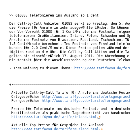
>> 01083: Telefonieren ins Ausland ab 1 Cent

Der Call-by-Call Anbieter 01083 senkt ab Freitag, den 5. Aug
die Preise f�r Anrufe in zehn ausgew�hlte L�nder. So k�nnen 
der Vor-Vorwahl 01083 f�r 1 Cent/Minute ins Festnetz folgend
telefonieren: Gro�britannien, Irland, Polen, Schweden und Sp
Anrufe ins Festnetz von Brasilien, Russland, Tschechien, T�r
1,5 Cent/Minute berechnet. Ins Festnetz von Finnland telefon
Kunden f�r 2,0 Cent/Minute. Diese Preise gelten w�hrend der 
t�glich rund um die Uhr. Die Call-by-Call Aktion und die Tar
gelten bis einschlie�lich 17. August 2011. Die Abrechnung er
Minutentakt �ber die Anschlussrechnung der Deutschen Telekom
- Ihre Meinung zu diesem Thema: 
http://www.tarif4you.de/for
+-==========================================================
 Aktuelle Call-by-Call Tarife f�r Anrufe ins deutsche Festne
 Ortsgespr�che: 
http://www.tarif4you.de/tarife/ortsgespraec
 Ferngespr�che: 
http://www.tarif4you.de/tarife/ferngespraec
 Preise f�r Telefonate ins deutsche Festnetz und in deutsche
 Mobilfunknetze als praktische Tages�bersicht zum Ausdrucken
http://www.tarif4you.de/tarife/inland.html
 Aktuelle Top-Preise f�r Gespr�che ins Ausland:

http://www.tarif4you.de/tarife/ausland.html