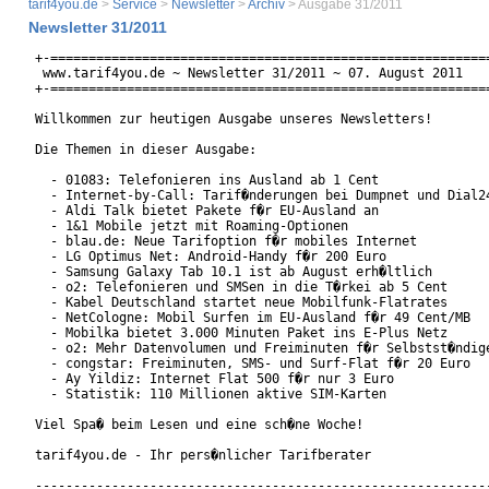
tarif4you.de
>
Service
>
Newsletter
>
Archiv
> Ausgabe 31/2011
Newsletter 31/2011
+-==========================================================
 www.tarif4you.de ~ Newsletter 31/2011 ~ 07. August 2011 

+-==========================================================
Willkommen zur heutigen Ausgabe unseres Newsletters!

Die Themen in dieser Ausgabe:

  - 01083: Telefonieren ins Ausland ab 1 Cent

  - Internet-by-Call: Tarif�nderungen bei Dumpnet und Dial24
  - Aldi Talk bietet Pakete f�r EU-Ausland an

  - 1&1 Mobile jetzt mit Roaming-Optionen

  - blau.de: Neue Tarifoption f�r mobiles Internet

  - LG Optimus Net: Android-Handy f�r 200 Euro

  - Samsung Galaxy Tab 10.1 ist ab August erh�ltlich

  - o2: Telefonieren und SMSen in die T�rkei ab 5 Cent

  - Kabel Deutschland startet neue Mobilfunk-Flatrates

  - NetCologne: Mobil Surfen im EU-Ausland f�r 49 Cent/MB

  - Mobilka bietet 3.000 Minuten Paket ins E-Plus Netz

  - o2: Mehr Datenvolumen und Freiminuten f�r Selbstst�ndige
  - congstar: Freiminuten, SMS- und Surf-Flat f�r 20 Euro

  - Ay Yildiz: Internet Flat 500 f�r nur 3 Euro

  - Statistik: 110 Millionen aktive SIM-Karten

Viel Spa� beim Lesen und eine sch�ne Woche!

tarif4you.de - Ihr pers�nlicher Tarifberater

------------------------------------------------------------