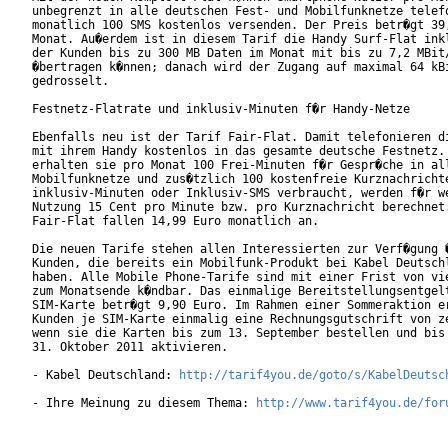
unbegrenzt in alle deutschen Fest- und Mobilfunknetze telefo
monatlich 100 SMS kostenlos versenden. Der Preis betr�gt 39,
Monat. Au�erdem ist in diesem Tarif die Handy Surf-Flat inkl
der Kunden bis zu 300 MB Daten im Monat mit bis zu 7,2 MBit/
�bertragen k�nnen; danach wird der Zugang auf maximal 64 kBi
gedrosselt.

Festnetz-Flatrate und inklusiv-Minuten f�r Handy-Netze

Ebenfalls neu ist der Tarif Fair-Flat. Damit telefonieren di
mit ihrem Handy kostenlos in das gesamte deutsche Festnetz. 
erhalten sie pro Monat 100 Frei-Minuten f�r Gespr�che in all
Mobilfunknetze und zus�tzlich 100 kostenfreie Kurznachrichte
inklusiv-Minuten oder Inklusiv-SMS verbraucht, werden f�r we
Nutzung 15 Cent pro Minute bzw. pro Kurznachricht berechnet.
Fair-Flat fallen 14,99 Euro monatlich an.

Die neuen Tarife stehen allen Interessierten zur Verf�gung �
Kunden, die bereits ein Mobilfunk-Produkt bei Kabel Deutschl
haben. Alle Mobile Phone-Tarife sind mit einer Frist von vie
zum Monatsende k�ndbar. Das einmalige Bereitstellungsentgelt
SIM-Karte betr�gt 9,90 Euro. Im Rahmen einer Sommeraktion er
Kunden je SIM-Karte einmalig eine Rechnungsgutschrift von ze
wenn sie die Karten bis zum 13. September bestellen und bis 
31. Oktober 2011 aktivieren.       

- Kabel Deutschland: 
http://tarif4you.de/goto/s/KabelDeutsc
- Ihre Meinung zu diesem Thema: 
http://www.tarif4you.de/for