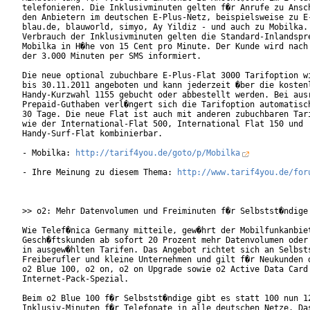
telefonieren. Die Inklusivminuten gelten f�r Anrufe zu Ansch
den Anbietern im deutschen E-Plus-Netz, beispielsweise zu E-
blau.de, blauworld, simyo, Ay Yildiz - und auch zu Mobilka. 
Verbrauch der Inklusivminuten gelten die Standard-Inlandspre
Mobilka in H�he von 15 Cent pro Minute. Der Kunde wird nach 
der 3.000 Minuten per SMS informiert.

Die neue optional zubuchbare E-Plus-Flat 3000 Tarifoption wi
bis 30.11.2011 angeboten und kann jederzeit �ber die kostenl
Handy-Kurzwahl 1155 gebucht oder abbestellt werden. Bei ausr
Prepaid-Guthaben verl�ngert sich die Tarifoption automatisch
30 Tage. Die neue Flat ist auch mit anderen zubuchbaren Tari
wie der International-Flat 500, International Flat 150 und

Handy-Surf-Flat kombinierbar.      

- Mobilka: 
http://tarif4you.de/goto/p/Mobilka
- Ihre Meinung zu diesem Thema: 
http://www.tarif4you.de/for
>> o2: Mehr Datenvolumen und Freiminuten f�r Selbstst�ndige

Wie Telef�nica Germany mitteile, gew�hrt der Mobilfunkanbiet
Gesch�ftskunden ab sofort 20 Prozent mehr Datenvolumen oder 
in ausgew�hlten Tarifen. Das Angebot richtet sich an Selbsts
Freiberufler und kleine Unternehmen und gilt f�r Neukunden d
o2 Blue 100, o2 on, o2 on Upgrade sowie o2 Active Data Card 
Internet-Pack-Spezial.

Beim o2 Blue 100 f�r Selbstst�ndige gibt es statt 100 nun 12
Inklusiv-Minuten f�r Telefonate in alle deutschen Netze. Das