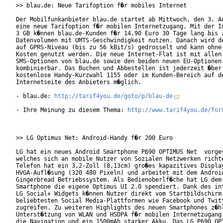
>> blau.de: Neue Tarifoption f�r mobiles Internet

Der Mobilfunkanbieter blau.de startet ab Mittwoch, den 3. Au
eine neue Tarifoption f�r mobilen Internetzugang. Mit der In
3 GB k�nnen blau.de-Kunden f�r 14,90 Euro 30 Tage lang bis z
Datenvolumen mit UMTS-Geschwindigkeit nutzen. Danach wird de
auf GPRS-Niveau (bis zu 56 kBit/s) gedrosselt und kann ohne 
Kosten genutzt werden. Die neue Internet-Flat ist mit allen 
SMS-Optionen von blau.de sowie den beiden neuen EU-Optionen

kombinierbar. Das Buchen und Abbestellen ist jederzeit �ber 
kostenlose Handy-Kurzwahl 1155 oder im Kunden-Bereich auf de
Internetseite des Anbieters m�glich.

- blau.de: 
http://tarif4you.de/goto/p/blau-de
- Ihre Meinung zu diesem Thema: 
http://www.tarif4you.de/for
>> LG Optimus Net: Android-Handy f�r 200 Euro

LG hat ein neues Android Smartphone P690 OPTIMUS Net  vorges
welches sich an mobile Nutzer von Sozialen Netzwerken richte
Telefon hat ein 3,2-Zoll (8,13cm) gro�es kapazitives Display
HVGA-Aufl�sung (320 480 Pixeln) und arbeitet mit dem Android
Gingerbread Betriebssystem. Als Bedienoberlf�che hat LG dem 
Smartphone die eigene Optimus UI 2.0 spendiert. Dank des int
LG Social+ Widgets k�nnen Nutzer direkt vom Startbildschirm 
beliebtesten Social Media-Plattformen wie Facebook und Twitt
zugreifen. Zu weiteren Highlights des neuen Smartphones z�hl
Unterst�tzung von WLAN und HSDPA f�r mobilen Internetzugang,
die Navigation und ein 1500mAh starker Akku. Das LG P690 OPT