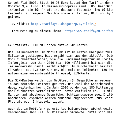
Sohbet Flat 5000. Statt 19,95 Euro kostet der Tarif in den e
Monaten 9,95 Euro. In diesem Grundpreis sind 5.000 Gespr�chs
inklusive, die f�r Anrufe ins deutsche Festnetz, ins t�rkisc
Festnetz, zur eigenen Mailbox sowie zu E-Plus, BASE und Ay Y
gelten.

- Ay Yildiz: 
http://tarif4you.de/goto/p/AyYildiz
- Ihre Meinung zu diesem Thema: 
http://www.tarif4you.de/for
>> Statistik: 110 Millionen aktive SIM-Karten

Die Teilnehmerzahl im Mobilfunk ist im ersten Halbjahr 2011 
Millionen gestiegen. Dies ergibt sich aus den aktuellen Date
Mobilfunknetzbetreiber, wie die Bundesnetzagentur am Freitag
Im Vergleich zum Jahr 2010 (ca. 109 Millionen) hat sich die

Teilnehmerzahl damit leicht erh�ht. Im Durchschnitt besitzt 
Einwohner ca. 1,3 SIM-Karten. Die meisten Teilnehmer (56 Pro
nutzen eine vorausbezahlte (Prepaid) SIM-Karte.

Die SIM-Karten werden zum Gro�teil f�r Gespr�che im eigenen 
in das deutsche Festnetz genutzt. Die Zahl der Gespr�chsminu
dabei weiterhin hoch. Im Jahr 2010 wurden ca. 180 Milliarden
Mobilfunknetzen vertelefoniert, davon entfielen ca. 101 Mill
Minuten auf abgehende Gespr�che. Sch�tzungsweise zwei Dritte
abgehenden Gespr�che werden pauschal abgerechnet, zum Beispi
Flatrate oder Inklusivkontigent.

Auch das im Mobilfunk generiertes Datenvolumen w�chst weiter
vergangenen Jahr (ca. 65 Millionen Gigabyte) hatte sich das
