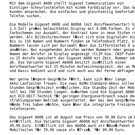
Mit dem Gigaset A600 stellt Gigaset Communications ein

Einstiger-Schnurlostelefon mit einem Farbdisplay vor. Das Ge
Kunden ansprechen, die einfaches und gleichzeitig komfortabl
Telefon suchen.   

Die Modelle Gigaset A600 und A600A (mit Anrufbeantworter) ha
1,5-Zoll gro�es beleuchtetes Display mit 4.096 Farben. Es st
Farbschemen zur Auswahl, der Kontrast kann in neun Stufen re
werden. Als Bildschirmschoner l�sst sich eine Digitaluhr ein
Bis zu 150 Namen und Nummern finden im Telefonbuch Platz, bi
Nummern lassen sich per Kurzwahl �ber die Zifferntasten 0 so
anw�hlen. Bei eingehenden Anrufen werden Nummern oder gespei
Namen der Anrufer im Display angezeigt (CLIP bzw. CNIP-Funkt
zu 25 Anrufe speichert das Gigaset A600 mit Zeit, Nummer ode
ab. Die Variante Gigaset A600A besitzt zus�tzlich einen

Anrufbeantworter mit 25 Minuten Aufzeichnungszeit, der an Mo
und Basis bedient wird und sich auch aus der Ferne abfragen 
Wer gerne l�ngere Gespr�che f�hrt, kann sich �ber lange

Akku-Laufzeiten freuen: Die zwei NiMH-Standard-Akkus sollen 
Stunden Gespr�chszeit erm�glichen. Die Standby-Zeit der Mobi
soll bei 190 Stunden liegen. Au�erdem sind die Gigaset A600 
mit ECO-DECT-Technik f�r geringen Energieverbrauch sowie der
strahlungsarmen Betrieb ausgestattet. Wer bei den Gespr�chen
H�nde frei haben m�chte, kann �ber die integrierte Freisprec
telefonieren.

Das Gigaset A600 ist ab August zum Preis von 39,99 Euro im H
erh�ltlich. Die Variante Gigaset A600A mit Anrufbeantworter 
49,99 Euro. Erh�ltlich ist das A600A auch als �Duo�-Paket mi
Mobilteilen f�r 79,99 sowie als �Trio�, f�r 99,99 Euro.   
