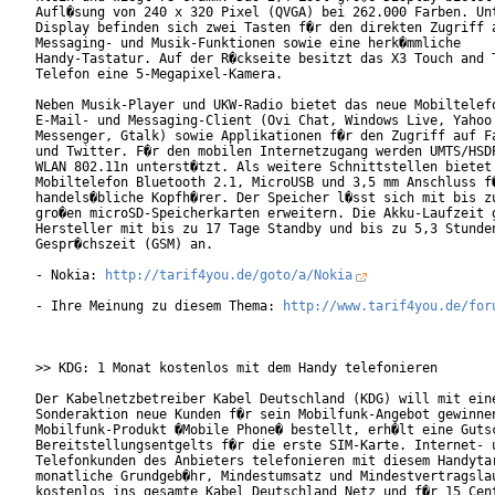
Aufl�sung von 240 x 320 Pixel (QVGA) bei 262.000 Farben. Unt
Display befinden sich zwei Tasten f�r den direkten Zugriff a
Messaging- und Musik-Funktionen sowie eine herk�mmliche

Handy-Tastatur. Auf der R�ckseite besitzt das X3 Touch and T
Telefon eine 5-Megapixel-Kamera.       

Neben Musik-Player und UKW-Radio bietet das neue Mobiltelefo
E-Mail- und Messaging-Client (Ovi Chat, Windows Live, Yahoo

Messenger, Gtalk) sowie Applikationen f�r den Zugriff auf Fa
und Twitter. F�r den mobilen Internetzugang werden UMTS/HSDP
WLAN 802.11n unterst�tzt. Als weitere Schnittstellen bietet 
Mobiltelefon Bluetooth 2.1, MicroUSB und 3,5 mm Anschluss f�
handels�bliche Kopfh�rer. Der Speicher l�sst sich mit bis zu
gro�en microSD-Speicherkarten erweitern. Die Akku-Laufzeit g
Hersteller mit bis zu 17 Tage Standby und bis zu 5,3 Stunden
Gespr�chszeit (GSM) an.         

- Nokia: 
http://tarif4you.de/goto/a/Nokia
- Ihre Meinung zu diesem Thema: 
http://www.tarif4you.de/for
>> KDG: 1 Monat kostenlos mit dem Handy telefonieren

Der Kabelnetzbetreiber Kabel Deutschland (KDG) will mit eine
Sonderaktion neue Kunden f�r sein Mobilfunk-Angebot gewinnen
Mobilfunk-Produkt �Mobile Phone� bestellt, erh�lt eine Gutsc
Bereitstellungsentgelts f�r die erste SIM-Karte. Internet- u
Telefonkunden des Anbieters telefonieren mit diesem Handytar
monatliche Grundgeb�hr, Mindestumsatz und Mindestvertragslau
kostenlos ins gesamte Kabel Deutschland Netz und f�r 15 Cent