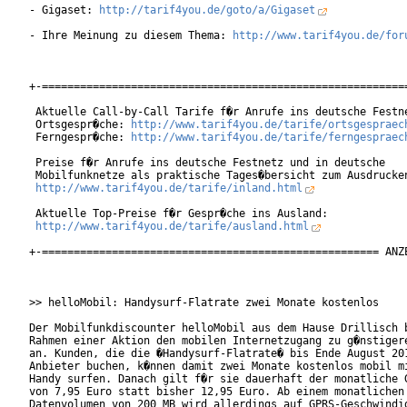
- Gigaset: 
http://tarif4you.de/goto/a/Gigaset
- Ihre Meinung zu diesem Thema: 
http://www.tarif4you.de/for
+-==========================================================
 Aktuelle Call-by-Call Tarife f�r Anrufe ins deutsche Festne
 Ortsgespr�che: 
http://www.tarif4you.de/tarife/ortsgespraec
 Ferngespr�che: 
http://www.tarif4you.de/tarife/ferngespraec
 Preise f�r Anrufe ins deutsche Festnetz und in deutsche

 Mobilfunknetze als praktische Tages�bersicht zum Ausdrucken
http://www.tarif4you.de/tarife/inland.html
 Aktuelle Top-Preise f�r Gespr�che ins Ausland:

http://www.tarif4you.de/tarife/ausland.html
+-===================================================== ANZE
>> helloMobil: Handysurf-Flatrate zwei Monate kostenlos

Der Mobilfunkdiscounter helloMobil aus dem Hause Drillisch b
Rahmen einer Aktion den mobilen Internetzugang zu g�nstigere
an. Kunden, die die �Handysurf-Flatrate� bis Ende August 201
Anbieter buchen, k�nnen damit zwei Monate kostenlos mobil mi
Handy surfen. Danach gilt f�r sie dauerhaft der monatliche G
von 7,95 Euro statt bisher 12,95 Euro. Ab einem monatlichen

Datenvolumen von 200 MB wird allerdings auf GPRS-Geschwindig