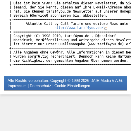
| Dies ist kein SPAM! Sie erhalten diesen Newsletter, da Sie
| jemand, der Sie kennt, diesen auf Ihre E-Mail-Adresse abon
| hat. Sie k�nnen tarif4you.de Newsletter auf unserer Homepa
| Bereich �Service� abonnieren bzw. abbestellen.            
+-==========================================================
|       Aktuelle Call-by-Call Tarife und weitere News unter:
|                     
http://www.tarif4you.de/
           
+-==========================================================
| Copyright (C) 1998-2010, tarif4you.de , D�sseldorf        
| Nachdruck, Ver�ffentlichung und Weitergabe dieses Newslett
| ist hiermit nur unter Quellenangabe (www.tarif4you.de) erl
+-==========================================================
| Alle Angaben ohne Gew�hr. Alle Informationen in diesem New
| wurden sorgf�ltig recherchiert. Dennoch kann keine Haftung
| die Richtigkeit der gemachten Angaben �bernommen werden.  
Alle Rechte vorbehalten. Copyright © 1998-2026
DAIR Media // A.G.
Impressum
|
Datenschutz
|
Cookie-Einstellungen