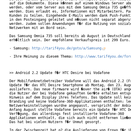
auf die Dokumente. Diese k�nnen auf einem Windows Server abg
werden, oder vom Server aus mit dem Samsung Omnia 735 ge�ffn
werden. Dies erlaubt es, Informationen mit Mitarbeitern, Par
Kunden zu teilen. Eingehende E-Mails werden dank Push-Funkti
in den Posteingang geleitet und m�ssen nicht separat abgeruf
werden. zudem sollen Anwendungen f�r die Nutzung von soziale
Netzwerken mit an Bord sein.            

Das Samsung Omnia 735 soll bereits ab August in Deutschland

erh�ltlich sein. Der empfohlene Verkaufspreis ist 299 Euro. 
- Samsung: 
http://tarif4you.de/goto/a/Samsung
- Ihre Meinung zu diesem Thema: 
http://www.tarif4you.de/for
>> Android 2.2 Update f�r HTC Desire bei Vodafone

Der Mobilfunknetzbetreiber Vodafone will das Android 2.2 (Fr
Update f�r das HTC Desire Smartphone ab Montag, den 23. Augu
ausliefern. Das neue firmware wird �over the air� (OTA) ange
die Nutzer der bei Vodafone gekauften Ger�te erhalten entspr
Hinweis auf dem Display ihres Telefons. Das Update soll kein
Branding und keine Vodafone-360-Applikationen enthalten; led
Netzwerkeinstellungen wurdne angepasst, verspricht der Anbie
Anfang August stellte Vodafone bereits ein Update f�r HTC De
Verf�gung, das allerdings fest installierte Vodafone-360

Applikationen enthielt, die sich auch nicht entfernen lie�en
Das hat bei vielen Nutzern f�r Unmut gesorgt.

In der Zwischenzeit hat o2 die Auslieferung von Froyo f�r ih