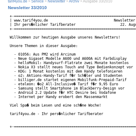
tarif4you.de
>
Service
>
Newsletter
>
Archiv
> Ausgabe 33/2010
Newsletter 33/2010
+-==========================================================
| www.tarif4you.de                               Newsletter 
| Ihr pers�nlicher Tarifberater                     22. Augu
+-==========================================================
Willkommen zur heutigen Ausgabe unseres Newsletters!

Unsere Themen in dieser Ausgabe:

  - 01056: Aus PM2 wird Arcinum

  - Neue Gigaset Modelle A600 und A600A mit Farbdisplay

  - helloMobil: Handysurf-Flatrate zwei Monate kostenlos

  - Nokia X3 stellt neues Touch and Type Bedienkonzept vor

  - KDG: 1 Monat kostenlos mit dem Handy telefonieren

  - o2: Aktions-Handy-Tarif f�r Sch�ler und Studenten

  - billiger.de startet eigenen Mobilfunk-Prepaid-Tarif

  - eteleon: �o2 All-Inclusive� Tarif f�r 9,95 Euro

  - Samsung stellt Smartphone im Blackberry-Design vor

  - Android 2.2 Update f�r HTC Desire bei Vodafone

  - Internet per Handy erobert den Massenmarkt

Viel Spa� beim Lesen und eine sch�ne Woche!

tarif4you.de - Ihr pers�nlicher Tarifberater  

+-==========================================================