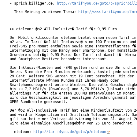
- sprich.billiger.de: 
http://tarif4you.de/goto/p/sprichbill
- Ihre Meinung zu diesem Thema: 
http://www.tarif4you.de/for
>> eteleon: �o2 All-Inclusive� Tarif f�r 9,95 Euro

Der Mobilfunkdiscounter eteleon bietet einen neuen Tarif im 
o2 an. Im Tarif �o2 All-Inclusive� sind 100 Freiminuten und 
Frei-SMS pro Monat enthalten sowie eine Internetflatrate f�r
Internetzugang mit dme Handy oder Smartphone. Der monatliche
Grundpreis betr�gt 9,95 Euro. Der Tarif ist damit f�r Normal
und Smartphone-Besitzer besonders interessant.     

Die Inklusiv-Minuten und -SMS gelten rund um die Uhr und in 
Netze. Sind die Frei-Minuten verbraucht, kostet jede weitere
29 Cent. Weitere SMS werden mit 19 Cent berechnet. Mit der

Internetflatrate k�nnen Kunden mit Ihrem Handy oder

Smartphoneunbegrenzt online bleiben. Die volle Geschwindigke
bis zu 7,2 MBit/s (Download) und 5,76 MBit/s (Upload) steht

allerdings nur f�r die ersten 200 MB Datenvolumen im Monat. 
wird die Geschwindigkeit im jeweiligen Abrechnungsmonat auf

GPRS-Bandbreite gedrosselt.        

Der �o2 All-Inclusive� Tarif hat eine Mindestlaufzeit von 24
und wird in Kooperation mit Drillisch Telecom umgesetzt. Das
gilt nur bei einer Vertragsaktivierung bis zum 31. August 20
wird eine einmalige Anschlussgeb�hr von 25 Euro berechnet.

- eteleon: 
http://tarif4you.de/goto/p/eteleon