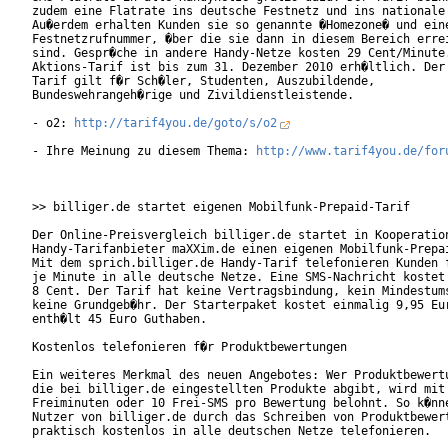
zudem eine Flatrate ins deutsche Festnetz und ins nationale 
Au�erdem erhalten Kunden sie so genannte �Homezone� und eine
Festnetzrufnummer, �ber die sie dann in diesem Bereich errei
sind. Gespr�che in andere Handy-Netze kosten 29 Cent/Minute.
Aktions-Tarif ist bis zum 31. Dezember 2010 erh�ltlich. Der 
Tarif gilt f�r Sch�ler, Studenten, Auszubildende,

Bundeswehrangeh�rige und Zivildienstleistende.          

- o2: 
http://tarif4you.de/goto/s/o2
- Ihre Meinung zu diesem Thema: 
http://www.tarif4you.de/for
>> billiger.de startet eigenen Mobilfunk-Prepaid-Tarif

Der Online-Preisvergleich billiger.de startet in Kooperation
Handy-Tarifanbieter maXXim.de einen eigenen Mobilfunk-Prepai
Mit dem sprich.billiger.de Handy-Tarif telefonieren Kunden f
je Minute in alle deutsche Netze. Eine SMS-Nachricht kostet 
8 Cent. Der Tarif hat keine Vertragsbindung, kein Mindestums
keine Grundgeb�hr. Der Starterpaket kostet einmalig 9,95 Eur
enth�lt 45 Euro Guthaben.

Kostenlos telefonieren f�r Produktbewertungen

Ein weiteres Merkmal des neuen Angebotes: Wer Produktbewertu
die bei billiger.de eingestellten Produkte abgibt, wird mit 
Freiminuten oder 10 Frei-SMS pro Bewertung belohnt. So k�nne
Nutzer von billiger.de durch das Schreiben von Produktbewert
praktisch kostenlos in alle deutschen Netze telefonieren.   