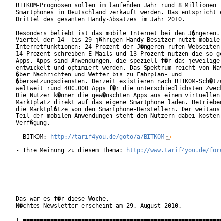
BITKOM-Prognosen sollen im laufenden Jahr rund 8 Millionen

Smartphones in Deutschland verkauft werden. Das entspricht e
Drittel des gesamten Handy-Absatzes im Jahr 2010.        

Besonders beliebt ist das mobile Internet bei den J�ngeren. 
Viertel der 14- bis 29-j�hrigen Handy-Besitzer nutzt mobile

Internetfunktionen: 24 Prozent der J�ngeren rufen Webseiten 
14 Prozent schreiben E-Mails und 13 Prozent nutzen die so ge
Apps. Apps sind Anwendungen, die speziell f�r das jeweilige 
entwickelt und optimiert werden. Das Spektrum reicht von Nav
�ber Nachrichten und Wetter bis zu Fahrplan- und

�bersetzungsdiensten. Derzeit existieren nach BITKOM-Sch�tzu
weltweit rund 400.000 Apps f�r die unterschiedlichsten Zweck
Die Nutzer k�nnen die gew�nschten Apps aus einem virtuellen

Marktplatz direkt auf das eigene Smartphone laden. Betrieben
die Marktpl�tze von den Smartphone-Herstellern. Der weitaus 
Teil der mobilen Anwendungen steht den Nutzern dabei kostenl
Verf�gung.

- BITKOM: 
http://tarif4you.de/goto/a/BITKOM
- Ihre Meinung zu diesem Thema: 
http://www.tarif4you.de/for
----------

Das war es f�r diese Woche.

N�chtes Newsletter erscheint am 29. August 2010.

+-==========================================================