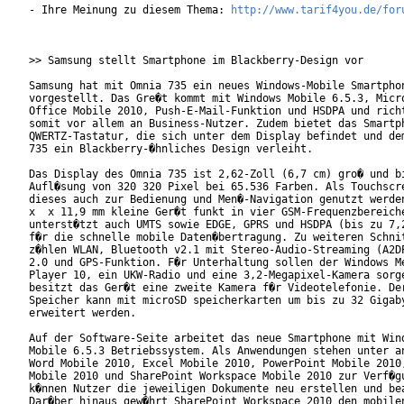
- Ihre Meinung zu diesem Thema: 
http://www.tarif4you.de/for
>> Samsung stellt Smartphone im Blackberry-Design vor

Samsung hat mit Omnia 735 ein neues Windows-Mobile Smartphon
vorgestellt. Das Gre�t kommt mit Windows Mobile 6.5.3, Micro
Office Mobile 2010, Push-E-Mail-Funktion und HSDPA und richt
somit vor allem an Business-Nutzer. Zudem bietet das Smartph
QWERTZ-Tastatur, die sich unter dem Display befindet und dem
735 ein Blackberry-�hnliches Design verleiht.

Das Display des Omnia 735 ist 2,62-Zoll (6,7 cm) gro� und bi
Aufl�sung von 320 320 Pixel bei 65.536 Farben. Als Touchscre
dieses auch zur Bedienung und Men�-Navigation genutzt werden
x  x 11,9 mm kleine Ger�t funkt in vier GSM-Frequenzbereiche
unterst�tzt auch UMTS sowie EDGE, GPRS und HSDPA (bis zu 7,2
f�r die schnelle mobile Daten�bertragung. Zu weiteren Schnit
z�hlen WLAN, Bluetooth v2.1 mit Stereo-Audio-Streaming (A2DP
2.0 und GPS-Funktion. F�r Unterhaltung sollen der Windows Me
Player 10, ein UKW-Radio und eine 3,2-Megapixel-Kamera sorge
besitzt das Ger�t eine zweite Kamera f�r Videotelefonie. Der
Speicher kann mit microSD speicherkarten um bis zu 32 Gigaby
erweitert werden.           

Auf der Software-Seite arbeitet das neue Smartphone mit Wind
Mobile 6.5.3 Betriebssystem. Als Anwendungen stehen unter an
Word Mobile 2010, Excel Mobile 2010, PowerPoint Mobile 2010,
Mobile 2010 und SharePoint Workspace Mobile 2010 zur Verf�gu
k�nnen Nutzer die jeweiligen Dokumente neu erstellen und bea
Dar�ber hinaus gew�hrt SharePoint Workspace 2010 den mobilen