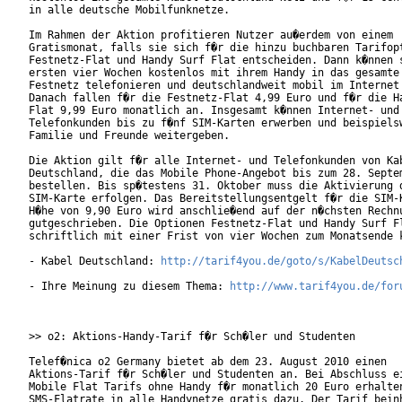
in alle deutsche Mobilfunknetze.       

Im Rahmen der Aktion profitieren Nutzer au�erdem von einem

Gratismonat, falls sie sich f�r die hinzu buchbaren Tarifopt
Festnetz-Flat und Handy Surf Flat entscheiden. Dann k�nnen s
ersten vier Wochen kostenlos mit ihrem Handy in das gesamte 
Festnetz telefonieren und deutschlandweit mobil im Internet 
Danach fallen f�r die Festnetz-Flat 4,99 Euro und f�r die Ha
Flat 9,99 Euro monatlich an. Insgesamt k�nnen Internet- und

Telefonkunden bis zu f�nf SIM-Karten erwerben und beispielsw
Familie und Freunde weitergeben.        

Die Aktion gilt f�r alle Internet- und Telefonkunden von Kab
Deutschland, die das Mobile Phone-Angebot bis zum 28. Septem
bestellen. Bis sp�testens 31. Oktober muss die Aktivierung d
SIM-Karte erfolgen. Das Bereitstellungsentgelt f�r die SIM-K
H�he von 9,90 Euro wird anschlie�end auf der n�chsten Rechnu
gutgeschrieben. Die Optionen Festnetz-Flat und Handy Surf Fl
schriftlich mit einer Frist von vier Wochen zum Monatsende k
- Kabel Deutschland: 
http://tarif4you.de/goto/s/KabelDeutsc
- Ihre Meinung zu diesem Thema: 
http://www.tarif4you.de/for
>> o2: Aktions-Handy-Tarif f�r Sch�ler und Studenten

Telef�nica o2 Germany bietet ab dem 23. August 2010 einen

Aktions-Tarif f�r Sch�ler und Studenten an. Bei Abschluss ei
Mobile Flat Tarifs ohne Handy f�r monatlich 20 Euro erhalten
SMS-Flatrate in alle Handynetze gratis dazu. Der Tarif beinh