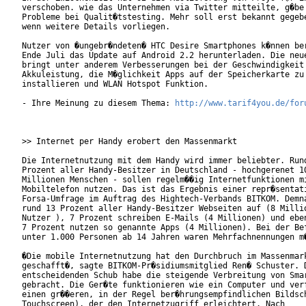
verschoben. wie das Unternehmen via Twitter mitteilte, g�be 
Probleme bei Qualit�tstesting. Mehr soll erst bekannt gegebe
wenn weitere Details vorliegen.

Nutzer von �ungebr�ndeten� HTC Desire Smartphones k�nnen ber
Ende Juli das Update auf Android 2.2 herunterladen. Die neue
bringt unter anderem Verbesserungen bei der Geschwindigkeit 
Akkuleistung, die M�glichkeit Apps auf der Speicherkarte zu

installieren und WLAN Hotspot Funktion.

- Ihre Meinung zu diesem Thema: 
http://www.tarif4you.de/for
>> Internet per Handy erobert den Massenmarkt

Die Internetnutzung mit dem Handy wird immer beliebter. Rund
Prozent aller Handy-Besitzer in Deutschland - hochgerenet 10
Millionen Menschen - sollen regelm��ig Internetfunktionen mi
Mobiltelefon nutzen. Das ist das Ergebnis einer repr�sentati
Forsa-Umfrage im Auftrag des Hightech-Verbands BITKOM. Demna
rund 13 Prozent aller Handy-Besitzer Webseiten auf (8 Millio
Nutzer ), 7 Prozent schreiben E-Mails (4 Millionen) und eben
7 Prozent nutzen so genannte Apps (4 Millionen). Bei der Bef
unter 1.000 Personen ab 14 Jahren waren Mehrfachnennungen m�
�Die mobile Internetnutzung hat den Durchbruch im Massenmark
geschafft�, sagte BITKOM-Pr�sidiumsmitglied Ren� Schuster. D
entscheidenden Schub habe die steigende Verbreitung von Smar
gebracht. Die Ger�te funktionieren wie ein Computer und verf
einen gr��eren, in der Regel ber�hrungsempfindlichen Bildsch
Touchscreen), der den Internetzugriff erleichtert. Nach
