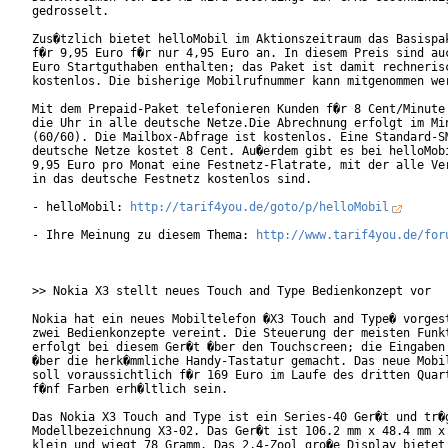
gedrosselt.       

Zus�tzlich bietet helloMobil im Aktionszeitraum das Basispak
f�r 9,95 Euro f�r nur 4,95 Euro an. In diesem Preis sind auc
Euro Startguthaben enthalten; das Paket ist damit rechnerisc
kostenlos. Die bisherige Mobilrufnummer kann mitgenommen wer
Mit dem Prepaid-Paket telefonieren Kunden f�r 8 Cent/Minute 
die Uhr in alle deutsche Netze.Die Abrechnung erfolgt im Min
(60/60). Die Mailbox-Abfrage ist kostenlos. Eine Standard-SM
deutsche Netze kostet 8 Cent. Au�erdem gibt es bei helloMobi
9,95 Euro pro Monat eine Festnetz-Flatrate, mit der alle Ver
in das deutsche Festnetz kostenlos sind.     

- helloMobil: 
http://tarif4you.de/goto/p/helloMobil
- Ihre Meinung zu diesem Thema: 
http://www.tarif4you.de/for
>> Nokia X3 stellt neues Touch and Type Bedienkonzept vor

Nokia hat ein neues Mobiltelefon �X3 Touch and Type� vorgest
zwei Bedienkonzepte vereint. Die Steuerung der meisten Funkt
erfolgt bei diesem Ger�t �ber den Touchscreen; die Eingaben 
�ber die herk�mmliche Handy-Tastatur gemacht. Das neue Mobil
soll voraussichtlich f�r 169 Euro im Laufe des dritten Quart
f�nf Farben erh�ltlich sein.     

Das Nokia X3 Touch and Type ist ein Series-40 Ger�t und tr�g
Modellbezeichnung X3-02. Das Ger�t ist 106.2 mm x 48.4 mm x 
klein und wiegt 78 Gramm. Das 2,4-Zool gro�e Display bietet 