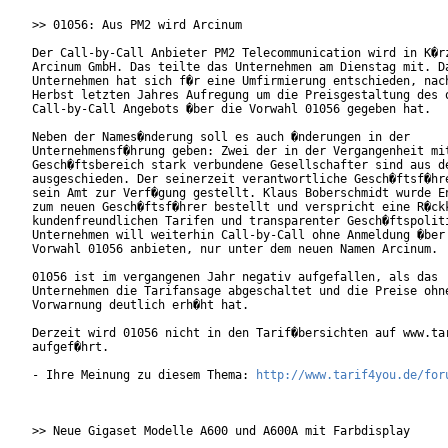
>> 01056: Aus PM2 wird Arcinum

Der Call-by-Call Anbieter PM2 Telecommunication wird in K�rz
Arcinum GmbH. Das teilte das Unternehmen am Dienstag mit. Da
Unternehmen hat sich f�r eine Umfirmierung entschieden, nach
Herbst letzten Jahres Aufregung um die Preisgestaltung des o
Call-by-Call Angebots �ber die Vorwahl 01056 gegeben hat.   
Neben der Names�nderung soll es auch �nderungen in der

Unternehmensf�hrung geben: Zwei der in der Vergangenheit mit
Gesch�ftsbereich stark verbundene Gesellschafter sind aus de
ausgeschieden. Der seinerzeit verantwortliche Gesch�ftsf�hre
sein Amt zur Verf�gung gestellt. Klaus Boberschmidt wurde En
zum neuen Gesch�ftsf�hrer bestellt und verspricht eine R�ckk
kundenfreundlichen Tarifen und transparenter Gesch�ftspoliti
Unternehmen will weiterhin Call-by-Call ohne Anmeldung �ber 
Vorwahl 01056 anbieten, nur unter dem neuen Namen Arcinum.  
01056 ist im vergangenen Jahr negativ aufgefallen, als das

Unternehmen die Tarifansage abgeschaltet und die Preise ohne
Vorwarnung deutlich erh�ht hat.

Derzeit wird 01056 nicht in den Tarif�bersichten auf www.tar
aufgef�hrt.

- Ihre Meinung zu diesem Thema: 
http://www.tarif4you.de/for
>> Neue Gigaset Modelle A600 und A600A mit Farbdisplay
