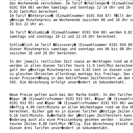
das Wochenende verschoben. Im Tarif �Challenger� (Einwahlnum
0191 934 06) werden Samstags und Sonntags 12-14 Uhr und 16-1
0,02 Cent/Min berechnet.

Im Tarif �Enterprise� (Einwahlnummer 0191 934 07) f�llt der 
g�nsige Minutenpreis am Wochenende zwischen 08 und 10 Uhr so
20 bis 22 Uhr an.

Im Tarif �Columbia� (Einwahlnummer 0191 934 08) werden 0,02 
samstags und sonntags 10-12 und 22-24 Uhr berechnet. 

Schlie�lich im Tarif �Discovery� (Einwahlnummer 0191 934 09)
dieser Minutenpreis samstags und sonntags von 06 bis 08 Uhr 
zwischen 18 und 20 Uhr berechnet.

In der jeweils restlichen Zeit sowie an Werktagen rund um di
werden in allen diesen Tarifen teure 11,9 Cent/Min berechnet
galt der g�nstige Minutenpreis von 0,02 Cent in diesen vier 
zu gleichen Uhrzeiten allerdings montags bis freitags. Das e
einer Preiserh�hung in den betroffenen Zeitfenstern um den F
595. Die Abrechnung erfolgt unver�ndert im Sekundentakt.

Neue Preise gelten auch bei der Marke knUUt. In den Tarifen 
�Spar 1� (Einwahlrufnummer 0191 933 94), �Spar 2� (Einwahlru
0191 933 95) und �Spar 3� (Einwahlrufnummer 0191 933 96) wee
k�nftig 4,99 Cent/Minute an allen Wochentagen rund um die Uh
berechnet. Bisher gab es in diesen Tarifen g�nstige Zeiten m
0,16 Cent/Minute. Au�erhalb der g�nstigen Zeitfenstern kann 
�nderung auch als eine Preissenkung gesehen werden - bisher 
teuren Zeiten 8,88 Cent/Min f�llig. Die Abrechnung bleibt au
diesen drei Tarifen unver�ndert im Sekundentakt.
