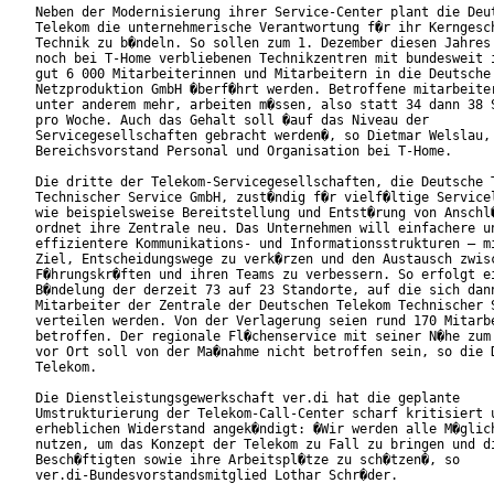
Neben der Modernisierung ihrer Service-Center plant die Deut
Telekom die unternehmerische Verantwortung f�r ihr Kerngesch
Technik zu b�ndeln. So sollen zum 1. Dezember diesen Jahres 
noch bei T-Home verbliebenen Technikzentren mit bundesweit i
gut 6 000 Mitarbeiterinnen und Mitarbeitern in die Deutsche 
Netzproduktion GmbH �berf�hrt werden. Betroffene mitarbeiter
unter anderem mehr, arbeiten m�ssen, also statt 34 dann 38 S
pro Woche. Auch das Gehalt soll �auf das Niveau der

Servicegesellschaften gebracht werden�, so Dietmar Welslau,

Bereichsvorstand Personal und Organisation bei T-Home.

Die dritte der Telekom-Servicegesellschaften, die Deutsche T
Technischer Service GmbH, zust�ndig f�r vielf�ltige Servicel
wie beispielsweise Bereitstellung und Entst�rung von Anschl�
ordnet ihre Zentrale neu. Das Unternehmen will einfachere un
effizientere Kommunikations- und Informationsstrukturen – mi
Ziel, Entscheidungswege zu verk�rzen und den Austausch zwisc
F�hrungskr�ften und ihren Teams zu verbessern. So erfolgt ei
B�ndelung der derzeit 73 auf 23 Standorte, auf die sich dann
Mitarbeiter der Zentrale der Deutschen Telekom Technischer S
verteilen werden. Von der Verlagerung seien rund 170 Mitarbe
betroffen. Der regionale Fl�chenservice mit seiner N�he zum 
vor Ort soll von der Ma�nahme nicht betroffen sein, so die D
Telekom.            

Die Dienstleistungsgewerkschaft ver.di hat die geplante

Umstrukturierung der Telekom-Call-Center scharf kritisiert u
erheblichen Widerstand angek�ndigt: �Wir werden alle M�glich
nutzen, um das Konzept der Telekom zu Fall zu bringen und di
Besch�ftigten sowie ihre Arbeitspl�tze zu sch�tzen�, so

ver.di-Bundesvorstandsmitglied Lothar Schr�der.     
