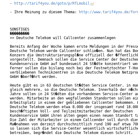
- 
http://tarif4you.de/goto/p/RTLmobil
- Ihre Meinung zu diesem Thema: 
http://www.tarif4you.de/for
SONSTIGES

���������

>> Deutsche Telekom will Callcenter zusammenlegen

Bereits Anfang der Woche kamen erste Meldungen in der Presse
Deutsche Telekom werde Callcenter schlie�en. Nun hat das Bon
Konzern die Umstrukturierungspl�ne offiziell der �ffentlichk
vorgestellt. Demnach sollen die Service Center der Deutschen
Kundenservice GmbH auf bundesweit 24 St�dte konzentriert wer
Ferner sollen die bislang noch bei der Festnetztochter T-Hom
verbliebenen Technikzentren in die Deutsche Telekom Netzprod
GmbH �berf�hrt werden.       

Heute gibt es in 63 deutschen St�dten Service Center, in man
gleich mehrere, so die Deutsche Telekom. Innerhalb der n�chs
Jahre sollen in 24 St�dten die vorhandenen Service-Center au
werden. Mitarbeite an den wegfallenden Standorten sollen ein
Arbeitsplatz in einem der gebliebenen Callcenter bekommen. L
Deutsche Telekom werden etwa 8.000 der insgesamt rund 18.000
besch�ftigten Voll- und Teilzeitmitarbeiter der Deutschen

Kundenservice GmbH ihren alten gegen einen neuen Standort ta
Die Zahl der Mitarbeiter in einem Callcender soll durch dies
Ma�nahmen von derzeit durchschnittlich rund 190 auf etwa 700
so lassen sich die Service-Center wesentlich wirtschaftliche
betreiben, begr�ndet die Deutsche Telekom diesen Schritt.
