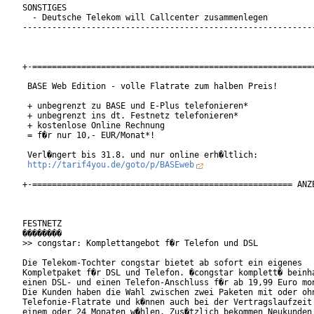
SONSTIGES

  - Deutsche Telekom will Callcenter zusammenlegen

------------------------------------------------------------
+-==========================================================
 BASE Web Edition - volle Flatrate zum halben Preis!

 + unbegrenzt zu BASE und E-Plus telefonieren*

 + unbegrenzt ins dt. Festnetz telefonieren*

 + kostenlose Online Rechnung

 = f�r nur 10,- EUR/Monat*!

 Verl�ngert bis 31.8. und nur online erh�ltlich:

http://tarif4you.de/goto/p/BASEweb
+-===================================================== ANZE
FESTNETZ

��������

>> congstar: Komplettangebot f�r Telefon und DSL

Die Telekom-Tochter congstar bietet ab sofort ein eigenes

Kompletpaket f�r DSL und Telefon. �congstar komplett� beinha
einen DSL- und einen Telefon-Anschluss f�r ab 19,99 Euro mon
Die Kunden haben die Wahl zwischen zwei Paketen mit oder ohn
Telefonie-Flatrate und k�nnen auch bei der Vertragslaufzeit 
einem oder 24 Monaten w�hlen. Zus�tzlich bekommen Neukunden 