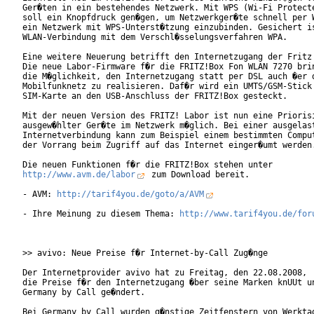
Ger�ten in ein bestehendes Netzwerk. Mit WPS (Wi-Fi Protecte
soll ein Knopfdruck gen�gen, um Netzwerkger�te schnell per W
ein Netzwerk mit WPS-Unterst�tzung einzubinden. Gesichert is
WLAN-Verbindung mit dem Verschl�sselungsverfahren WPA.    

Eine weitere Neuerung betrifft den Internetzugang der Fritz!
Die neue Labor-Firmware f�r die FRITZ!Box Fon WLAN 7270 brin
die M�glichkeit, den Internetzugang statt per DSL auch �er d
Mobilfunknetz zu realisieren. Daf�r wird ein UMTS/GSM-Stick 
SIM-Karte an den USB-Anschluss der FRITZ!Box gesteckt.

Mit der neuen Version des FRITZ! Labor ist nun eine Priorisi
ausgew�hlter Ger�te im Netzwerk m�glich. Bei einer ausgelast
Internetverbindung kann zum Beispiel einem bestimmten Comput
der Vorrang beim Zugriff auf das Internet einger�umt werden.
http://www.avm.de/labor
 zum Download bereit.

- AVM: 
http://tarif4you.de/goto/a/AVM
- Ihre Meinung zu diesem Thema: 
http://www.tarif4you.de/for
>> avivo: Neue Preise f�r Internet-by-Call Zug�nge

Der Internetprovider avivo hat zu Freitag, den 22.08.2008,

die Preise f�r den Internetzugang �ber seine Marken knUUt un
Germany by Call ge�ndert.

Bei Germany by Call wurden g�nstige Zeitfenstern von Werktag