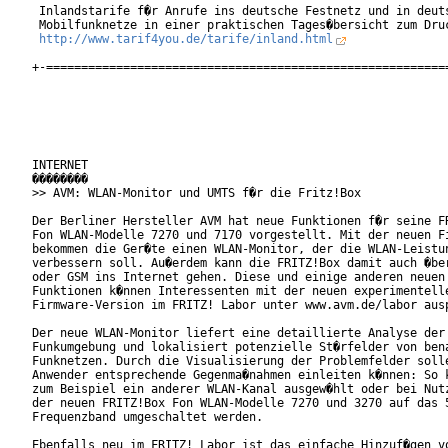
 Inlandstarife f�r Anrufe ins deutsche Festnetz und in deuts
 Mobilfunknetze in einer praktischen Tages�bersicht zum Druc
http://www.tarif4you.de/tarife/inland.html
+-==========================================================
INTERNET

��������

>> AVM: WLAN-Monitor und UMTS f�r die Fritz!Box

Der Berliner Hersteller AVM hat neue Funktionen f�r seine FR
Fon WLAN-Modelle 7270 und 7170 vorgestellt. Mit der neuen Fi
bekommen die Ger�te einen WLAN-Monitor, der die WLAN-Leistun
verbessern soll. Au�erdem kann die FRITZ!Box damit auch �ber
oder GSM ins Internet gehen. Diese und einige anderen neuen

Funktionen k�nnen Interessenten mit der neuen experimentelle
Firmware-Version im FRITZ! Labor unter www.avm.de/labor ausp
Der neue WLAN-Monitor liefert eine detaillierte Analyse der

Funkumgebung und lokalisiert potenzielle St�rfelder von bena
Funknetzen. Durch die Visualisierung der Problemfelder solle
Anwender entsprechende Gegenma�nahmen einleiten k�nnen: So k
zum Beispiel ein anderer WLAN-Kanal ausgew�hlt oder bei Nutz
der neuen FRITZ!Box Fon WLAN-Modelle 7270 und 3270 auf das 5
Frequenzband umgeschaltet werden.

Ebenfalls neu im FRITZ! Labor ist das einfache Hinzuf�gen vo