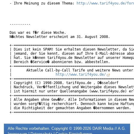
- Ihre Meinung zu diesem Thema: 
http://www.tarif4you.de/for
----------

Das war es f�r diese Woche.

N�chtes Newsletter erscheint am 31. August 2008.

+-==========================================================
| Dies ist kein SPAM! Sie erhalten diesen Newsletter, da Sie
| jemand, der Sie kennt, diesen auf Ihre E-Mail-Adresse abon
| hat. Sie k�nnen tarif4you.de Newsletter auf unserer Homepa
| Bereich �Service� abonnieren bzw. abbestellen.            
+-==========================================================
|       Aktuelle Call-by-Call Tarife und weitere News unter:
|                     
http://www.tarif4you.de/
           
+-==========================================================
| Copyright (C) 1998-2008, tarif4you.de , D�sseldorf        
| Nachdruck, Ver�ffentlichung und Weitergabe dieses Newslett
| ist hiermit nur unter Quellenangabe (www.tarif4you.de) erl
+-==========================================================
| Alle Angaben ohne Gew�hr. Alle Informationen in diesem New
| wurden sorgf�ltig recherchiert. Dennoch kann keine Haftung
| die Richtigkeit der gemachten Angaben �bernommen werden.  
Alle Rechte vorbehalten. Copyright © 1998-2026
DAIR Media // A.G.
Impressum
|
Datenschutz
|
Cookie-Einstellungen