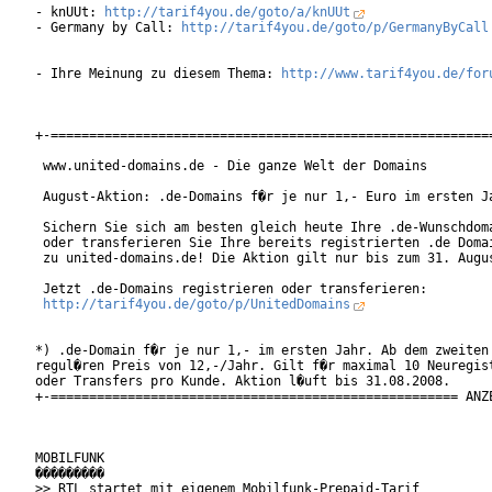
- knUUt: 
http://tarif4you.de/goto/a/knUUt
- Germany by Call: 
http://tarif4you.de/goto/p/GermanyByCall
- Ihre Meinung zu diesem Thema: 
http://www.tarif4you.de/for
+-==========================================================
 www.united-domains.de - Die ganze Welt der Domains

 August-Aktion: .de-Domains f�r je nur 1,- Euro im ersten Ja
 Sichern Sie sich am besten gleich heute Ihre .de-Wunschdoma
 oder transferieren Sie Ihre bereits registrierten .de Domai
 zu united-domains.de! Die Aktion gilt nur bis zum 31. Augus
 Jetzt .de-Domains registrieren oder transferieren:

http://tarif4you.de/goto/p/UnitedDomains
*) .de-Domain f�r je nur 1,- im ersten Jahr. Ab dem zweiten 
regul�ren Preis von 12,-/Jahr. Gilt f�r maximal 10 Neuregist
oder Transfers pro Kunde. Aktion l�uft bis 31.08.2008.

+-===================================================== ANZE
MOBILFUNK

���������

>> RTL startet mit eigenem Mobilfunk-Prepaid-Tarif
