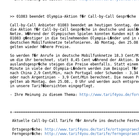
>> 01083 beendet Olympia-Aktion f�r Call-by-Call Gespr�che

Call-by-Call Anbieter 01083 beendet am heutigen Sonntag, den
die Aktion f�r Call-by-Call Gespr�che in deutsche und ausl�n
Netze. W�hrend der Olympischen Spielen konnten Kunden mit de
01083 g�nstiger in die teilnehmenden Olympia-L�nder und in d
deutschen Mobilfunknetze telefonieren. Ab Montag, den 25.08.
gelten wieder h�here Preise.

So werden f�r Anrufe in deutsche Mobilfunknetze 18,3 Cent/Mi
um die Uhr berechnet, statt 8,45 Cent w�hrend der Aktion. Be
auslandsgespr�che steigen die Preise ebenfalls. Statt einem 
Minute in viele der Olympia-L�ndern werden zum Beispiel f�r 
nach China 2,9 Cent/Min, nach Portugal oder Schweden - 3,34 
oder nach Argentinien - 3,9 Cent/Min berechnet. Die neuen Pr
gelten ab Montag, den 25.08., 0 Uhr und werden auch entsprec
in unsere Tarif�bersichten eingepflegt.

- Ihre Meinung zu diesem Thema: 
http://www.tarif4you.de/for
+-==========================================================
 Aktuelle Call-by-Call Tarife f�r Anrufe ins deutsche Festne
 Ortsgespr�che: 
http://www.tarif4you.de/tarife/ortsgespraec
 Ferngespr�che: 
http://www.tarif4you.de/tarife/ferngespraec