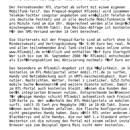
Der Fernsehsender RTL startet ab sofort mit einem eigenen

Mobilfunk-Tarif. Das Prepaid-Angebot RTLmobil wird zusammen 
Telekom-Tochter congstar angeboten und erm�glicht Telefon-Ge
ins deutsche Festnetz und in alle deutsche Mobilfunknetze f�
pro Minute rund um die Uhr. Abgerechnet werden alle Gespr�ch
minutengenau (60/60-Takt). Die Mailbox-Abfrage ist kostenlos
F�r den SMS-Versand werden 14 Cent berechnet.

Die Startersets mit der Prepaid-Karte sind ab sofort ohne Gr
Mindestumsatz und Vertragsbindung f�r 9,90 Euro bei real, Ro
und allen teilnehmenden Aral Tank-stellen sowie online unter
www.RTLmobil.de erh�ltlich und enthalten f�nf Euro Startguth
Wer sich bis zum 30. September 2008 f�r RTLmobil entscheidet
als Einf�hrungsaktion bei Aktivierung nochmals f�nf Euro ext
Das besondere an RTLmobil-Angebot ist die M�glichkeit, im In
kostenlos im RTL-Mobilportal unter mobil.rtl.de zu surfen, j
Handy und Netzabdeckung auch in UMTS-Geschwindigkeit. Hier k
nutzer, Nachrichten, Wetter, Formel 1 Liveticker, GZSZ-Infos
mobile Suche �oneSearch� und weitere Dienste nutzen. Damit d
im RTL-Portal auch kostenlos bleibt, m�ssen die Kunden den i
Ger�t integrierten Browser nutzen. Entsprechende Ger�teeinst
f�r g�ngige Handys schickt RTLmobil automatisch nach Freisch
SIM-Karte zu. Wer au�erhalb des RTL-Mobilportals im mobilen 
surft, zahlt 35 Cent pro Megabyte (MB) im 10-KB-Takt. Diese 
k�nnen auch bei Kunden anfallen, die flasche Konfiguration o
nicht geeignetes Handy haben. Dazu z�hlt RTL unter anderem a
Blackberrys und alte Handys, die nur WAP 1.x-Standard unters
Weiterhin ist die nutzung des Portal mit einem selbst instal
Browser wie zum Beispiel Opera Mini nicht mehr kostenlos.   