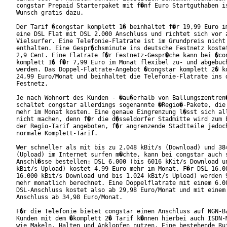
congstar Prepaid Starterpaket mit f�nf Euro Startguthaben is
Wunsch gratis dazu.       

Der Tarif �congstar komplett 1� beinhaltet f�r 19,99 Euro im
eine DSL Flat mit DSL 2.000 Anschluss und richtet sich vor a
Vielsurfer. Eine Telefonie-Flatrate ist im Grundpreis nicht

enthalten. Eine Gespr�chsminute ins deutsche Festnetz kostet
2,9 Cent. Eine Flatrate f�r Festnetz-Gespr�che kann bei �con
komplett 1� f�r 7,99 Euro im Monat flexibel zu- und abgebuch
werden. Das Doppel-Flatrate-Angebot �congstar komplett 2� ko
24,99 Euro/Monat und beinhaltet die Telefonie-Flatrate ins d
Festnetz.

Je nach Wohnort des Kunden - �au�erhalb von Ballungszentren�
schaltet congstar allerdings sogenannte �Regio�-Pakete, die 
mehr im Monat kosten. Eine genaue Eingrenzung l�sst sich all
nicht machen, denn f�r die d�sseldorfer Stadmitte wird zum B
der Regio-Tarif angeboten, f�r angrenzende Stadtteile jedoch
normale Komplett-Tarif. 

Wer schneller als mit bis zu 2.048 kBit/s (Download) und 384
(Upload) im Internet surfen m�chte, kann bei congstar auch s
Anschl�sse bestellen: DSL 6.000 (bis 6016 kKit/s Download un
kBit/s Upload) kostet 4,99 Euro mehr im Monat. F�r DSL 16.00
16.000 kBit/s Download und bis 1.024 kBit/s Upload) werden 9
mehr monatlich berechnet. Eine Doppelflatrate mit einem 6.00
DSL-Anschluss kostet also ab 29,98 Euro/Monat und mit einem 
Anschluss ab 34,98 Euro/Monat.       

F�r die Telefonie bietet congstar einen Anschluss auf NGN-Ba
Kunden mit dem �komplett 2� Tarif k�nnen hierbei auch ISDN-M
wie Makeln, Halten und Anklopfen nutzen. Eine bestehende Ruf