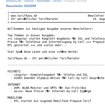
tarif4you.de
>
Service
>
Newsletter
>
Archiv
> Ausgabe 34/2008
Newsletter 34/2008
+-==========================================================
| www.tarif4you.de                               Newsletter 
| Ihr pers�nlicher Tarifberater                     24. Augu
+-==========================================================
Willkommen zur heutigen Ausgabe unseres Newsletters!

Top-Themen in dieser Ausgabe:

+++ congstar startet Komplett-Angebote f�r DSL und Telefonie
Preise f�r Telefonie und Internetzugang by-Call +++ Prepaid-
RTL gestartet +++ und vieles mehr...

Viel Spa� beim Lesen und eine sch�ne Woche!

tarif4you.de - Ihr pers�nlicher Tarifberater

------------------------------------------------------------
FESTNETZ

  - congstar: Komplettangebot f�r Telefon und DSL

  - 01083 beendet Olympia-Aktion f�r Call-by-Call Gespr�che

INTERNET

  - AVM: WLAN-Monitor und UMTS f�r die Fritz!Box

  - avivo: Neue Preise f�r Internet-by-Call Zug�nge

MOBILFUNK

  - RTL startet mit eigenem Mobilfunk-Prepaid-Tarif
