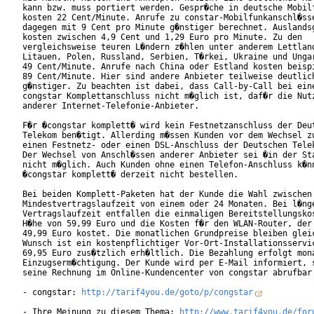
kann bzw. muss portiert werden. Gespr�che in deutsche Mobilf
kosten 22 Cent/Minute. Anrufe zu constar-Mobilfunkanschl�sse
dagegen mit 9 Cent pro Minute g�nstiger berechnet. Auslandsg
kosten zwischen 4,9 Cent und 1,29 Euro pro Minute. Zu den

vergleichsweise teuren L�ndern z�hlen unter anderem Lettland
Litauen, Polen, Russland, Serbien, T�rkei, Ukraine und Ungar
49 Cent/Minute. Anrufe nach China oder Estland kosten beispi
89 Cent/Minute. Hier sind andere Anbieter teilweise deutlich
g�nstiger. Zu beachten ist dabei, dass Call-by-Call bei eine
congstar Komplettanschluss nicht m�glich ist, daf�r die Nutz
anderer Internet-Telefonie-Anbieter.

F�r �congstar komplett� wird kein Festnetzanschluss der Deut
Telekom ben�tigt. Allerding m�ssen Kunden vor dem Wechsel zu
einen Festnetz- oder einen DSL-Anschluss der Deutschen Telek
Der Wechsel von Anschl�ssen anderer Anbieter sei �in der Sta
nicht m�glich. Auch Kunden ohne einen Telefon-Anschluss k�nn
�congstar komplett� derzeit nicht bestellen.     

Bei beiden Komplett-Paketen hat der Kunde die Wahl zwischen 
Mindestvertragslaufzeit von einem oder 24 Monaten. Bei l�nge
Vertragslaufzeit entfallen die einmaligen Bereitstellungskos
H�he von 59,99 Euro und die Kosten f�r den WLAN-Router, der 
49,99 Euro kostet. Die monatlichen Grundpreise bleiben gleic
Wunsch ist ein kostenpflichtiger Vor-Ort-Installationsservic
69,95 Euro zus�tzlich erh�ltlich. Die Bezahlung erfolgt mona
Einzugserm�chtigung. Der Kunde wird per E-Mail informiert, s
seine Rechnung im Online-Kundencenter von congstar abrufbar 
- congstar: 
http://tarif4you.de/goto/p/congstar
- Ihre Meinung zu diesem Thema: 
http://www.tarif4you.de/for