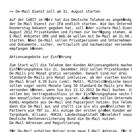
>> De-Mail Dienst soll am 31. August starten

Auf der CeBIT im M�rz hat die Deutsche Telekom es angek�ndgi
der De-Mail Dienst zur IFA endlich starten. Wie das Unterneh
Donnerstag bekannt gegeben hat, soll �der sichere Mail-Diens
August 2012 Privatkunden und Firmen zur Verf�gung stehen. Au
E-Mail Anbieter GMX und Web.de wollen mit De-Mail am 31.08.2
starten. �ber De-Mail sollen Privatpersonen und Unternehmen 
und Dokumente, sicher, vertraulich und nachweisbar versenden
empfangen k�nnen.

Aktionsangebote zur Einf�hrung

Zum Start will die Telekom den Kunden Aktionsangebote machen
Einf�hrungsphase bis 31. Dezember 2012 sollen Privatkunden b
De-Mails pro Monat gratis versenden. Danach sind nur drei

Standard-De-Mails pro Monat inklusive, ab der vierten kostet
De-Mail Brief 0,39 Euro (inkl. MwSt). Mittelst�ndische Gesch
sollen sogar sechs Monate lang 50 Standard-De-Mails pro Mona
versenden k�nnen, wenn Sie bis 31.12.2012 De-Mail buchen. Gr
sollen bei Vertragsabschluss in der Einf�hrungsphase sechs M
den monatlichen Grundpreis sparen. Au�erdem sollen Unternehm
Kombi-Angebote aus De-Mail und Papierpost nutzen: Die Teleko
dann die De-Mail aus und stellt sie als als gew�hnlichen Bri
Partnern wie TNT zu. Als einige der ersten gro�en Kunden wol
Targobank, Allianz, HUK24, Landeshauptstadt D�sseldorf sowie
Deutsche Rentenversicherung Bund die De-Mail nutzen.

De-Mail Adressen und Registrierung

F�r De-Mail erhalten Nutzer eine neue E-Mail Adresse, f�r di