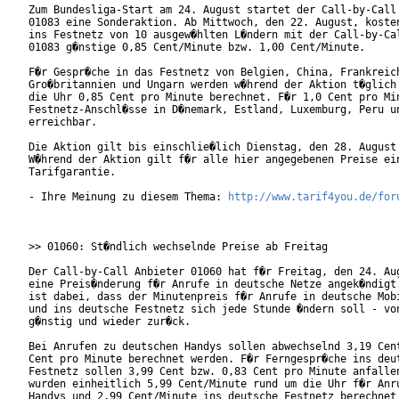
Zum Bundesliga-Start am 24. August startet der Call-by-Call 
01083 eine Sonderaktion. Ab Mittwoch, den 22. August, kosten
ins Festnetz von 10 ausgew�hlten L�ndern mit der Call-by-Cal
01083 g�nstige 0,85 Cent/Minute bzw. 1,00 Cent/Minute.

F�r Gespr�che in das Festnetz von Belgien, China, Frankreich
Gro�britannien und Ungarn werden w�hrend der Aktion t�glich 
die Uhr 0,85 Cent pro Minute berechnet. F�r 1,0 Cent pro Min
Festnetz-Anschl�sse in D�nemark, Estland, Luxemburg, Peru un
erreichbar. 

Die Aktion gilt bis einschlie�lich Dienstag, den 28. August 
W�hrend der Aktion gilt f�r alle hier angegebenen Preise ein
Tarifgarantie.

- Ihre Meinung zu diesem Thema: 
http://www.tarif4you.de/for
>> 01060: St�ndlich wechselnde Preise ab Freitag

Der Call-by-Call Anbieter 01060 hat f�r Freitag, den 24. Aug
eine Preis�nderung f�r Anrufe in deutsche Netze angek�ndigt.
ist dabei, dass der Minutenpreis f�r Anrufe in deutsche Mobi
und ins deutsche Festnetz sich jede Stunde �ndern soll - von
g�nstig und wieder zur�ck.

Bei Anrufen zu deutschen Handys sollen abwechselnd 3,19 Cent
Cent pro Minute berechnet werden. F�r Ferngespr�che ins deut
Festnetz sollen 3,99 Cent bzw. 0,83 Cent pro Minute anfallen
wurden einheitlich 5,99 Cent/Minute rund um die Uhr f�r Anru
Handys und 2,99 Cent/Minute ins deutsche Festnetz berechnet.