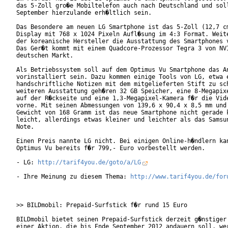
das 5-Zoll gro�e Mobiltelefon auch nach Deutschland und soll
September hierzulande erh�ltlich sein.

Das Besondere am neuen LG Smartphone ist das 5-Zoll (12,7 cm
Display mit 768 x 1024 Pixeln Aufl�sung im 4:3 Format. Weite
der koreanische Hersteller die Ausstattung des Smartphones v
Das Ger�t kommt mit einem Quadcore-Prozessor Tegra 3 von NVI
deutschen Markt.

Als Betriebssystem soll auf dem Optimus Vu Smartphone das An
vorinstalliert sein. Dazu kommen einige Tools von LG, etwa e
handschriftliche Notizen mit dem mitgelieferten Stift zu sch
weiteren Ausstattung geh�ren 32 GB Speicher, eine 8-Megapixe
auf der R�ckseite und eine 1,3-Megapixel-Kamera f�r die Vide
vorne. Mit seinen Abmessungen von 139,6 x 90,4 x 8,5 mm und 
Gewicht von 168 Gramm ist das neue Smartphone nicht gerade k
leicht, allerdings etwas kleiner und leichter als das Samsun
Note.

Einen Preis nannte LG nicht. Bei einigen Online-h�ndlern kan
Optimus Vu bereits f�r 799,- Euro vorbestellt werden. 

- LG: 
http://tarif4you.de/goto/a/LG
- Ihre Meinung zu diesem Thema: 
http://www.tarif4you.de/for
>> BILDmobil: Prepaid-Surfstick f�r rund 15 Euro

BILDmobil bietet seinen Prepaid-Surfstick derzeit g�nstiger 
einer Aktion, die bis Ende September 2012 andauern soll, wer