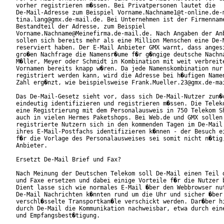
vorher registrieren m�ssen. Bei Privatpersonen lautet die

De-Mail-Adresse zum Beispiel Vorname.Nachname1@t-online.de-m
tina.lang@gmx.de-mail.de. Bei Unternehmen ist der Firmenname
Bestandteil der Adresse, zum Beispiel

Vorname.Nachname@Meinefirma.de-mail.de. Nach Angaben der Anb
sollen sich bereits mehr als eine Million Menschen eine De-M
reserviert haben. Der E-Mail Anbieter GMX warnt, dass angesi
gro�en Nachfrage die Namensr�ume f�r g�ngige deutsche Nachna
M�ller, Meyer oder Schmidt in Kombination mit weit verbreite
Vornamen bereits knapp w�ren. Da jede Namenskombination nur 
registriert werden kann, wird die Adresse bei h�ufigen Namen
Zahl erg�nzt, wie beispielsweise Frank.Mueller.23@gmx.de-mai
Das De-Mail-Gesetz sieht vor, dass sich De-Mail-Nutzer zun�c
eindeutig identifizieren und registrieren m�ssen. Die Teleko
eine Registrierung mit dem Personalausweis in 750 Telekom Sh
auch in vielen Hermes Paketshops. Bei Web.de und GMX sollen 
registrierte Nutzern sich in den kommenden Tagen im De-Mail 
ihres E-Mail-Postfachs identifizieren k�nnen - der Besuch ei
f�r die Vorlage des Personalausweises sei somit nicht n�tig,
Anbieter.

Ersetzt De-Mail Brief und Fax?

Nach Meinung der Deutschen Telekom soll De-Mail einen Teil d
und Faxe ersetzen und dabei einige Vorteile f�r die Nutzer b
Dient lasse sich wie normales E-Mail �ber den Webbrowser nut
De-Mail Nachrichten k�nnten rund um die Uhr und sicher �ber

verschl�sselte Transportkan�le verschickt werden. Dar�ber hi
durch De-Mail die Kommunikation nachweisbar, etwa durch eine
und Empfangsbest�tigung.
