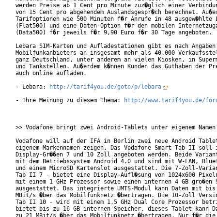
werden Preise ab 1 Cent pro Minute zuz�glich einer Verbindun
von 15 Cent pro abgehendem Auslandsgespr�ch berechnet. Au�er
Tarifoptionen wie 500 Minuten f�r Anrufe in 48 ausgew�hlte L
(Flat500) und eine Daten-Option f�r den mobilen Internetzuga
(Data500) f�r jeweils f�r 9,90 Euro f�r 30 Tage angeboten.

Lebara SIM-Karten und Aufladestationen gibt es nach Angaben 
Mobilfunkanbieters an insgesamt mehr als 40.000 Verkaufsstel
ganz Deutschland, unter anderem an vielen Kiosken, in Superm
und Tankstellen. Au�erdem k�nnen Kunden das Guthaben der Pre
auch online aufladen.

- Lebara: 
http://tarif4you.de/goto/p/lebara
- Ihre Meinung zu diesem Thema: 
http://www.tarif4you.de/for
>> Vodafone bringt zwei Android-Tablets unter eigenem Namen 
Vodafone will auf der IFA in Berlin zwei neue Android Tablet
eigenem Markennamen zeigen. Das Vodafone Smart Tab II soll i
Display-Gr��en 7 und 10 Zoll angeboten werden. Beide Variant
mit dem Betriebssystem Android 4.0 und sind mit W-LAN, Bluet
und einem MicroSD Kartenslot ausgestattet. Die 7-Zoll-Varian
Tab II 7 - bietet eine Display-Aufl�sung von 1024x600 Pixeln
mit einem 1 GHz Prozessor sowie einen internen 4 GB gro�en S
ausgestattet. Das integrierte UMTS-Modul kann Daten mit bis 
MBit/s �ber das Mobilfunknetz �bertragen. Die 10-Zoll Versio
Tab II 10 - wird mit einem 1,5 GHz Dual Core Prozessor betri
bietet bis zu 16 GB internen Speicher. dieses Tablet kann Da
zu 21 MBit/s �ber das Mobilfunknetz �bertragen. Nur f�r die 