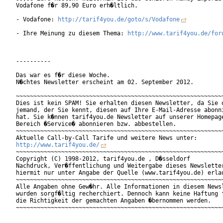
Vodafone f�r 89,90 Euro erh�ltlich.

- Vodafone: 
http://tarif4you.de/goto/s/Vodafone
- Ihre Meinung zu diesem Thema: 
http://www.tarif4you.de/for
----------

Das war es f�r diese Woche.

N�chtes Newsletter erscheint am 02. September 2012.

~~~~~~~~~~~~~~~~~~~~~~~~~~~~~~~~~~~~~~~~~~~~~~~~~~~~~~~~~~~~
Dies ist kein SPAM! Sie erhalten diesen Newsletter, da Sie o
jemand, der Sie kennt, diesen auf Ihre E-Mail-Adresse abonni
hat. Sie k�nnen tarif4you.de Newsletter auf unserer Homepage
Bereich �Service� abonnieren bzw. abbestellen.

~~~~~~~~~~~~~~~~~~~~~~~~~~~~~~~~~~~~~~~~~~~~~~~~~~~~~~~~~~~~
http://www.tarif4you.de/
~~~~~~~~~~~~~~~~~~~~~~~~~~~~~~~~~~~~~~~~~~~~~~~~~~~~~~~~~~~~
Copyright (C) 1998-2012, tarif4you.de , D�sseldorf

Nachdruck, Ver�ffentlichung und Weitergabe dieses Newsletter
hiermit nur unter Angabe der Quelle (www.tarif4you.de) erlau
~~~~~~~~~~~~~~~~~~~~~~~~~~~~~~~~~~~~~~~~~~~~~~~~~~~~~~~~~~~~
Alle Angaben ohne Gew�hr. Alle Informationen in diesem Newsl
wurden sorgf�ltig recherchiert. Dennoch kann keine Haftung f
die Richtigkeit der gemachten Angaben �bernommen werden.
