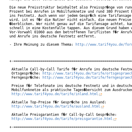
Die neue Preisstruktur beinhaltet also Preisspr�nge von rund
Prozent bei Anrufen in Mobilfunknetze und rund 380 Prozent b
ins Festnetz. Auch wenn vor jedem Gespr�ch eine Tarifansage 
wird, ist es f�r die Nutzer nicht einfach, die neuen Preise 
�berblicken. Wer nicht genau auf die Tarifansage achtet, kan
schnell in eine Kostenfalle tappen. Aus diesem Grund haben w
Vor-Vorwahl 01060 aus den betroffenen Tariflisten f�r Anrufe
und Anrufe ins deutsche Festnetz entfernt.

- Ihre Meinung zu diesem Thema: 
http://www.tarif4you.de/for
+-==========================================================
 Aktuelle Call-by-Call Tarife f�r Anrufe ins deutsche Festne
 Ortsgespr�che: 
http://www.tarif4you.de/tarife/ortsgespraec
 Ferngespr�che: 
http://www.tarif4you.de/tarife/ferngespraec
 Preise f�r Telefonate ins deutsche Festnetz und in deutsche
 Mobilfunknetze als praktische Tages�bersicht zum Ausdrucken
http://www.tarif4you.de/tarife/inland.html
 Aktuelle Top-Preise f�r Gespr�che ins Ausland:

http://www.tarif4you.de/tarife/ausland.html
 Aktuelle Preisgarantien f�r Call-by-Call Gespr�che:

http://www.tarif4you.de/tarife/preisgarantie.html
+-==========================================================