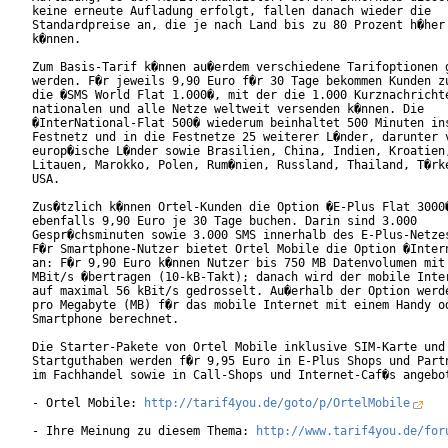
keine erneute Aufladung erfolgt, fallen danach wieder die

Standardpreise an, die je nach Land bis zu 80 Prozent h�her 
k�nnen.

Zum Basis-Tarif k�nnen au�erdem verschiedene Tarifoptionen g
werden. F�r jeweils 9,90 Euro f�r 30 Tage bekommen Kunden zu
die �SMS World Flat 1.000�, mit der die 1.000 Kurznachrichte
nationalen und alle Netze weltweit versenden k�nnen. Die

�InterNational-Flat 500� wiederum beinhaltet 500 Minuten ins
Festnetz und in die Festnetze 25 weiterer L�nder, darunter v
europ�ische L�nder sowie Brasilien, China, Indien, Kroatien,
Litauen, Marokko, Polen, Rum�nien, Russland, Thailand, T�rke
USA.

Zus�tzlich k�nnen Ortel-Kunden die Option �E-Plus Flat 3000�
ebenfalls 9,90 Euro je 30 Tage buchen. Darin sind 3.000

Gespr�chsminuten sowie 3.000 SMS innerhalb des E-Plus-Netzes
F�r Smartphone-Nutzer bietet Ortel Mobile die Option �Intern
an: F�r 9,90 Euro k�nnen Nutzer bis 750 MB Datenvolumen mit 
MBit/s �bertragen (10-kB-Takt); danach wird der mobile Inter
auf maximal 56 kBit/s gedrosselt. Au�erhalb der Option werde
pro Megabyte (MB) f�r das mobile Internet mit einem Handy od
Smartphone berechnet.

Die Starter-Pakete von Ortel Mobile inklusive SIM-Karte und 
Startguthaben werden f�r 9,95 Euro in E-Plus Shops und Partn
im Fachhandel sowie in Call-Shops und Internet-Caf�s angebot
- Ortel Mobile: 
http://tarif4you.de/goto/p/OrtelMobile
- Ihre Meinung zu diesem Thema: 
http://www.tarif4you.de/for