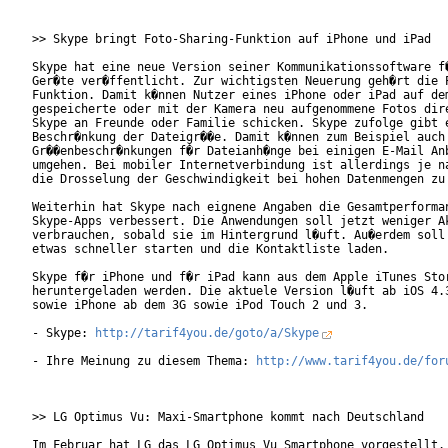
>> Skype bringt Foto-Sharing-Funktion auf iPhone und iPad

Skype hat eine neue Version seiner Kommunikationssoftware f�
Ger�te ver�ffentlicht. Zur wichtigsten Neuerung geh�rt die P
Funktion. Damit k�nnen Nutzer eines iPhone oder iPad auf dem
gespeicherte oder mit der Kamera neu aufgenommene Fotos dire
Skype an Freunde oder Familie schicken. Skype zufolge gibt e
Beschr�nkung der Dateigr��e. Damit k�nnen zum Beispiel auch 
Gr��enbeschr�nkungen f�r Dateianh�nge bei einigen E-Mail Anb
umgehen. Bei mobiler Internetverbindung ist allerdings je na
die Drosselung der Geschwindigkeit bei hohen Datenmengen zu 
Weiterhin hat Skype nach eignene Angaben die Gesamtperforman
Skype-Apps verbessert. Die Anwendungen soll jetzt weniger Ak
verbrauchen, sobald sie im Hintergrund l�uft. Au�erdem soll 
etwas schneller starten und die Kontaktliste laden.

Skype f�r iPhone und f�r iPad kann aus dem Apple iTunes Stor
heruntergeladen werden. Die aktuele Version l�uft ab iOS 4.3
sowie iPhone ab dem 3G sowie iPod Touch 2 und 3.

- Skype: 
http://tarif4you.de/goto/a/Skype
- Ihre Meinung zu diesem Thema: 
http://www.tarif4you.de/for
>> LG Optimus Vu: Maxi-Smartphone kommt nach Deutschland

Im Februar hat LG das LG Optimus Vu Smartphone vorgestellt. 