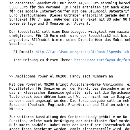
so genannten Speedstick1 nur noch 14,95 Euro einmalig berech
5,00 Euro f�r den Versand. Im Preis enthalten ist auch eine 
f�r das mobile Internet-Surfen mit dem BILDmobil Datentarif 
Euro Startguthaben. Dieses Guthaben entspricht gerade dem Pr
Surfpaket f�r 7 Tage. Au�erdem stehen Paket mit 30 oder 90 M
sowie 30 Tage und 3 Monaten zur Auswahl.

Der Speedstick1 soll eine Downloadgeschwidigkeit von maximal
erm�glichen. F�r 10 Euro mehr wird der Speedstick2 mit bis z
angeboten. BILDmobil bietet seine Dienste �ber das Mobilfunk
Vodafone an. 

- BILDmobil: 
http://tarif4you.de/goto/p/BILDmobilSpeedstick
- Ihre Meinung zu diesem Thema: 
http://www.tarif4you.de/for
>> Amplicomms PowerTel M6200: Handy sagt Nummern an

Mit dem PowerTel M6200 bringt Audioline-Marke Amplicomms, ei
Mobiltelefon f�r Senioren auf den Markt. Das Besondere am ne
das in klassischer Bauweise gehalten ist, ist die Sprachausg
Tastendruck beim W�hlen kann auf Wunsch nicht nur im Display
sondern auch angesagt werden. Die Sprachausgabe soll in mehr
Sprachen (Deutsch, Englisch, Franz�sisch und Italienisch) er
k�nnen.

Zur weiteren Ausstattung des Senioren-Handy geh�rt eine Notr
Funktion, welche nach Bet�tigung der Notruftaste f�nf vordef
Rufnummern anw�hlt. Dabei muss der Notruf per Tastendruck du
Angerufenen best�tigt werden, damit sichergestellt wird, das