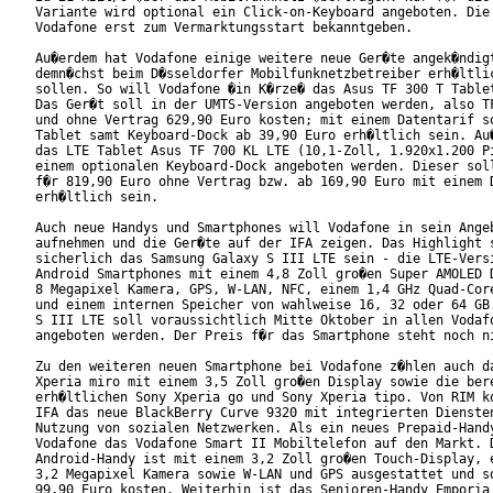
Variante wird optional ein Click-on-Keyboard angeboten. Die 
Vodafone erst zum Vermarktungsstart bekanntgeben.

Au�erdem hat Vodafone einige weitere neue Ger�te angek�ndigt
demn�chst beim D�sseldorfer Mobilfunknetzbetreiber erh�ltlic
sollen. So will Vodafone �in K�rze� das Asus TF 300 T Tablet
Das Ger�t soll in der UMTS-Version angeboten werden, also TF
und ohne Vertrag 629,90 Euro kosten; mit einem Datentarif so
Tablet samt Keyboard-Dock ab 39,90 Euro erh�ltlich sein. Au�
das LTE Tablet Asus TF 700 KL LTE (10,1-Zoll, 1.920x1.200 Pi
einem optionalen Keyboard-Dock angeboten werden. Dieser soll
f�r 819,90 Euro ohne Vertrag bzw. ab 169,90 Euro mit einem D
erh�ltlich sein.

Auch neue Handys und Smartphones will Vodafone in sein Angeb
aufnehmen und die Ger�te auf der IFA zeigen. Das Highlight s
sicherlich das Samsung Galaxy S III LTE sein - die LTE-Versi
Android Smartphones mit einem 4,8 Zoll gro�en Super AMOLED D
8 Megapixel Kamera, GPS, W-LAN, NFC, einem 1,4 GHz Quad-Core
und einem internen Speicher von wahlweise 16, 32 oder 64 GB.
S III LTE soll voraussichtlich Mitte Oktober in allen Vodafo
angeboten werden. Der Preis f�r das Smartphone steht noch ni
Zu den weiteren neuen Smartphone bei Vodafone z�hlen auch da
Xperia miro mit einem 3,5 Zoll gro�en Display sowie die bere
erh�ltlichen Sony Xperia go und Sony Xperia tipo. Von RIM ko
IFA das neue BlackBerry Curve 9320 mit integrierten Diensten
Nutzung von sozialen Netzwerken. Als ein neues Prepaid-Handy
Vodafone das Vodafone Smart II Mobiltelefon auf den Markt. D
Android-Handy ist mit einem 3,2 Zoll gro�en Touch-Display, e
3,2 Megapixel Kamera sowie W-LAN und GPS ausgestattet und so
99,90 Euro kosten. Weiterhin ist das Senioren-Handy Emporia 