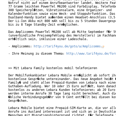
Notruf nicht auf einem Anrufbeantworter landet. Weitere Feat
77 Gramm leichten PowerTel M6200 sind Farbdisplay, Telefonbu
300 Speicherpl�tzen, Vibrationsalarm, eine Organizer- und

Kalenderfunktion sowie eine Weck- und Stoppuhrfunktion. Das 
Dualband-Handy bietet au�erdem einen Headset-Anschluss (3,5 
Der Li-Ion Akku mit 800 mAh soll bis zu 5 Stunden Dauergespr
bis zu 8 Tage Standby-Zeit erm�glichen.

Das Amplicomms PowerTel M6200 soll ab Mitte September f�r 59
(unverbindliche Preisempfehlung des Herstellers) im Fachhand
erh�ltlich sein, inklusive einer Ladeschale.

- Amplicomms: 
http://tarif4you.de/goto/a/Amplicomms
- Ihre Meinung zu diesem Thema: 
http://www.tarif4you.de/for
>> Mit Lebara Family kostenlos mobil telefonieren

Der Mobilfunkanbieter Lebara Mobile erm�glicht ab sofort ihr
kostenlose Gespr�che untereinander. Das neue Angebot hei�t �
Family� und steht allen Prepaid-Kunden von Lebara nach einer
Guthaben-Aufladung. Wer 10 oder 15 Euro aufl�dt, kann danach
kostenlos zu anderen Lebara Kunden telefonieren; ab 20 Euro 
werden interne Anrufe 30 Tage lang nicht berechnet. Auch die
�bliche Verbindungsgeb�hr von 9 Cent entf�llt bei diesen kos
Gespr�chen.

Lebara Mobile bietet eine Prepaid-SIM-Karte an, die vor alle
Anrufe ins Ausland interessant ist und sich an in Deutschlan
Menschen mit Migrationshintergrund richtet. F�r Telefonate i