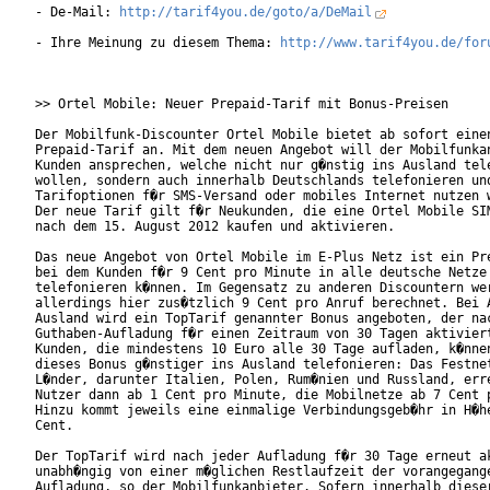
- De-Mail: 
http://tarif4you.de/goto/a/DeMail
- Ihre Meinung zu diesem Thema: 
http://www.tarif4you.de/for
>> Ortel Mobile: Neuer Prepaid-Tarif mit Bonus-Preisen

Der Mobilfunk-Discounter Ortel Mobile bietet ab sofort einen
Prepaid-Tarif an. Mit dem neuen Angebot will der Mobilfunkan
Kunden ansprechen, welche nicht nur g�nstig ins Ausland tele
wollen, sondern auch innerhalb Deutschlands telefonieren und
Tarifoptionen f�r SMS-Versand oder mobiles Internet nutzen w
Der neue Tarif gilt f�r Neukunden, die eine Ortel Mobile SIM
nach dem 15. August 2012 kaufen und aktivieren.

Das neue Angebot von Ortel Mobile im E-Plus Netz ist ein Pre
bei dem Kunden f�r 9 Cent pro Minute in alle deutsche Netze

telefonieren k�nnen. Im Gegensatz zu anderen Discountern wer
allerdings hier zus�tzlich 9 Cent pro Anruf berechnet. Bei A
Ausland wird ein TopTarif genannter Bonus angeboten, der nac
Guthaben-Aufladung f�r einen Zeitraum von 30 Tagen aktiviert
Kunden, die mindestens 10 Euro alle 30 Tage aufladen, k�nnen
dieses Bonus g�nstiger ins Ausland telefonieren: Das Festnet
L�nder, darunter Italien, Polen, Rum�nien und Russland, erre
Nutzer dann ab 1 Cent pro Minute, die Mobilnetze ab 7 Cent p
Hinzu kommt jeweils eine einmalige Verbindungsgeb�hr in H�he
Cent.

Der TopTarif wird nach jeder Aufladung f�r 30 Tage erneut ak
unabh�ngig von einer m�glichen Restlaufzeit der vorangegange
Aufladung, so der Mobilfunkanbieter. Sofern innerhalb dieser