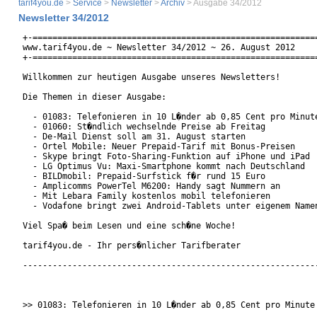
tarif4you.de
>
Service
>
Newsletter
>
Archiv
> Ausgabe 34/2012
Newsletter 34/2012
+-==========================================================
www.tarif4you.de ~ Newsletter 34/2012 ~ 26. August 2012

+-==========================================================
Willkommen zur heutigen Ausgabe unseres Newsletters!

Die Themen in dieser Ausgabe:

  - 01083: Telefonieren in 10 L�nder ab 0,85 Cent pro Minute
  - 01060: St�ndlich wechselnde Preise ab Freitag

  - De-Mail Dienst soll am 31. August starten

  - Ortel Mobile: Neuer Prepaid-Tarif mit Bonus-Preisen

  - Skype bringt Foto-Sharing-Funktion auf iPhone und iPad

  - LG Optimus Vu: Maxi-Smartphone kommt nach Deutschland

  - BILDmobil: Prepaid-Surfstick f�r rund 15 Euro

  - Amplicomms PowerTel M6200: Handy sagt Nummern an

  - Mit Lebara Family kostenlos mobil telefonieren

  - Vodafone bringt zwei Android-Tablets unter eigenem Namen
Viel Spa� beim Lesen und eine sch�ne Woche!

tarif4you.de - Ihr pers�nlicher Tarifberater

------------------------------------------------------------
>> 01083: Telefonieren in 10 L�nder ab 0,85 Cent pro Minute
