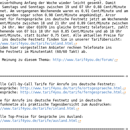
eiserhöhung Anfang der Woche wieder leicht gesenkt. Damit

 Samstags und Sonntags zwischen 19 und 07 Uhr 0,88 Cent/Minute

net. Am vergangenen Wochenende waren es 0,91 Cent/Minute und am

ag wurden sogar schon 0,98 Cent/Minute angekündigt. Arcor

net für Ferngespräche ins deutsche Festnetz jetzt am Wochenende

ent/Minute zwischen 18 und 21 Uhr und 0,89 Cent/Minute zwischen

 24 Uhr. Wer über 01070 ins gleiche Ortznetz telefoniert, zahlt

henende von 07 bis 18 Uhr nun 0,85 Cent/Minute und ab 18 Uhr

ent/Minute, statt bisher 0,75 Cent. Alle aktuellen Preise für

/www.tarif4you.de/tarife/inland.html
iden hier vorgestellten Anbieter rechnen Telefonate ins

he Festnetz im Minutentakt (60/60 Takt) ab.              

 Meinung zu diesem Thema: 
http://www.tarif4you.de/forum/
=============================================================-+

lle Call-by-Call Tarife für Anrufe ins deutsche Festnetz:

espräche: 
http://www.tarif4you.de/tarife/ortsgespraeche.html
espräche: 
http://www.tarif4you.de/tarife/ferngespraeche.html
e für Anrufe ins deutsche Festnetz und in deutsche

funknetze als praktische Tagesübersicht zum Ausdrucken:

//www.tarif4you.de/tarife/inland.html
lle Top-Preise für Gespräche ins Ausland:

//www.tarif4you.de/tarife/ausland.html
=============================================================-+
