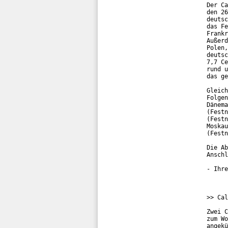
Der Ca
den 26
deutsc
das Fe
Frankr
Außerd
Polen,
deutsc
7,7 Ce
rund u
das ge
Gleich
Folgen
Dänema
(Festn
(Festn
Moskau
(Festn
Die Ab
Anschl
- Ihre
>> Cal
Zwei C
zum Wo
angekü