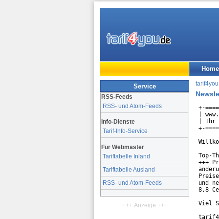
Home
tarif4you
Service
Newsle
RSS-Feeds
RSS- und Atom-Feeds
+-====
| www.
| Ihr 
Info-Dienste
+-====
Tarif-Info-Service
Willko
Für Webmaster
Top-Th
Tariftabelle Inland
+++ Pr
änderu
Tariftabelle Ausland
Preise
und ne
RSS- und Atom-Feeds
8,8 Ce
Viel S
+++ Anzeige +++
tarif4