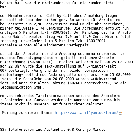
haltet hat, war die Preisänderung für die Kunden nicht

bar.

uen Minutenpreise für Call-by-Call ohne Anmeldung liegen

mt deutlich über den bisherigen. So werden für Anrufe ins

he Festnetz nun 2,98 Cent/Minute rund um die Uhr berechnet,

bisher teilweise 1,74 Cent/Minute. Die Abrechnung erfolgt nun

ünstigen 5-Minuten-Takt (300/300). Der Minutenpreis für Anrufe

tsche Mobilfunknetze stieg von 7,9 auf 14,0 Cent. Hier erfolgt

rechnung (unverändert) im 5-Minuten-Takt (300/300).

dspreise wurden alle mindestens verdoppelt. 

st hat der Anbieter nur die Ändeurng des minutenpreises für

eutsche Festnetzgespräche mitgeteilt, mit unveränderter

n-Abrechnung (60/60 Takt). In einer weiteren Mail am 25.08.2009

ach 22 Uhr wurde die Takt-Umstellung auf 5-Minuten-Takt

00) bestätigt. »Aufgrund der nun wieder verspäteten

mitteilung« soll diese Änderung allerdings erst zum 25.08.2009

 sein, die Gespräche vom 24.08.2009 wurden »rückwirkend

iert und nach der alten Taktung (60/60) abgerechnet«, so die

lecommunication GmbH.

nd von fehlenden Tarifinformationen seitens des Anbieters

r fehlenden Tarifansage werden die Angebote von 01056 bis

iteres nicht in unseren Tarifübersichten gelistet.

 Meinung zu diesem Thema: 
http://www.tarif4you.de/forum/
83: Telefonieren ins Ausland ab 0,8 Cent je Minute
