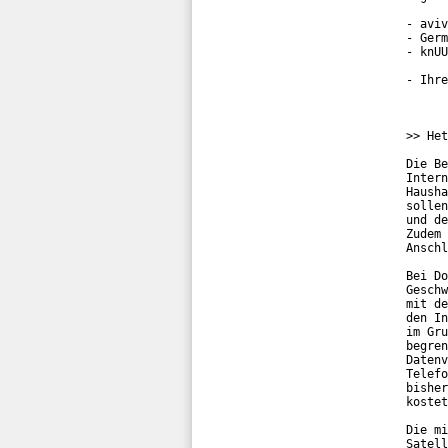
- aviv
- Germ
- knUU
- Ihre
>> Het
Die Be
Intern
Hausha
sollen
und de
Zudem 
Anschl
Bei Do
Geschw
mit de
den In
im Gru
begren
Datenv
Telefo
bisher
kostet
Die mi
Satell