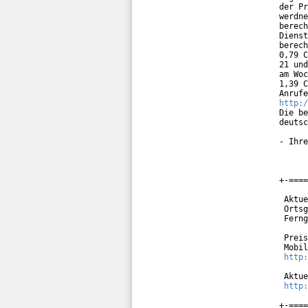
der Pr
werdne
berech
Dienst
berech
0,79 C
21 und
am Woc
1,39 C
http:/
Die be
deutsc
- Ihre
+-====
 Aktue
 Ortsg
 Ferng
 Preis
 Mobil
http:
 Aktue
http:
+-====