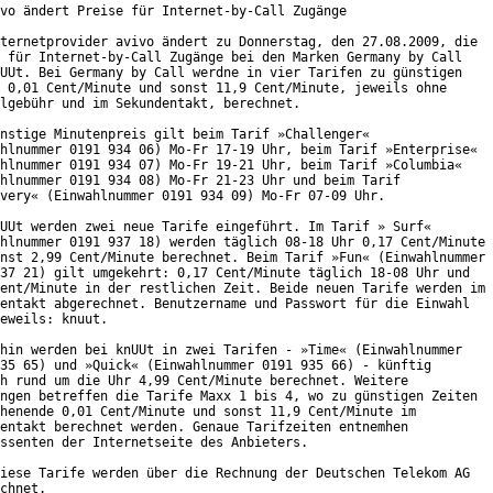
vo ändert Preise für Internet-by-Call Zugänge

ternetprovider avivo ändert zu Donnerstag, den 27.08.2009, die

 für Internet-by-Call Zugänge bei den Marken Germany by Call

UUt. Bei Germany by Call werdne in vier Tarifen zu günstigen

 0,01 Cent/Minute und sonst 11,9 Cent/Minute, jeweils ohne

lgebühr und im Sekundentakt, berechnet. 

nstige Minutenpreis gilt beim Tarif »Challenger«

hlnummer 0191 934 06) Mo-Fr 17-19 Uhr, beim Tarif »Enterprise«

hlnummer 0191 934 07) Mo-Fr 19-21 Uhr, beim Tarif »Columbia«

hlnummer 0191 934 08) Mo-Fr 21-23 Uhr und beim Tarif

very« (Einwahlnummer 0191 934 09) Mo-Fr 07-09 Uhr.

UUt werden zwei neue Tarife eingeführt. Im Tarif » Surf«

hlnummer 0191 937 18) werden täglich 08-18 Uhr 0,17 Cent/Minute

nst 2,99 Cent/Minute berechnet. Beim Tarif »Fun« (Einwahlnummer

37 21) gilt umgekehrt: 0,17 Cent/Minute täglich 18-08 Uhr und

ent/Minute in der restlichen Zeit. Beide neuen Tarife werden im

entakt abgerechnet. Benutzername und Passwort für die Einwahl

eweils: knuut.      

hin werden bei knUUt in zwei Tarifen - »Time« (Einwahlnummer

35 65) und »Quick« (Einwahlnummer 0191 935 66) - künftig

h rund um die Uhr 4,99 Cent/Minute berechnet. Weitere

ngen betreffen die Tarife Maxx 1 bis 4, wo zu günstigen Zeiten

henende 0,01 Cent/Minute und sonst 11,9 Cent/Minute im

entakt berechnet werden. Genaue Tarifzeiten entnemhen

ssenten der Internetseite des Anbieters.      

iese Tarife werden über die Rechnung der Deutschen Telekom AG

chnet. 
