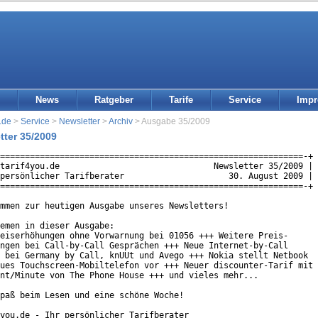
News
Ratgeber
Tarife
Service
Imp
.de
>
Service
>
Newsletter
>
Archiv
> Ausgabe 35/2009
tter 35/2009
=============================================================-+

tarif4you.de                               Newsletter 35/2009 |

persönlicher Tarifberater                     30. August 2009 |

=============================================================-+

mmen zur heutigen Ausgabe unseres Newsletters!

emen in dieser Ausgabe:

eiserhöhungen ohne Vorwarnung bei 01056 +++ Weitere Preis-

ngen bei Call-by-Call Gesprächen +++ Neue Internet-by-Call

 bei Germany by Call, knUUt und Avego +++ Nokia stellt Netbook

ues Touchscreen-Mobiltelefon vor +++ Neuer discounter-Tarif mit

nt/Minute von The Phone House +++ und vieles mehr...

paß beim Lesen und eine schöne Woche!

you.de - Ihr persönlicher Tarifberater
