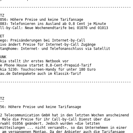
---------------------------------------------------------------

TZ

056: Höhere Preise und keine Tarifansage

083: Telefonieren ins Ausland ab 0,8 Cent je Minute

ll-by-Call: Neue Wochenendtarife bei 01070 und 01013

ET

ego: Preisänderungen bei Internet-by-Call

ivo ändert Preise für Internet-by-Call Zugänge

tan@home: Internet- und Telefonanschluss via Satellit

UNK

kia stellt ihr erstes Netbook vor

e Phone House startet 8,8-Cent-Prepaid-Tarif

kia 5230: Touchscreen-Handy für unter 180 Euro

au.de Datenpakete auch im Klassik-Tarif

---------------------------------------------------------------

TZ

¯¯

56: Höhere Preise und keine Tarifansage

2 Telecommunication GmbH hat in den letzten Wochen anscheinend

 Male die Preise für ihr Call-by-Call Dienst über die

rwahl 01056 geändert. Jedoch wurden »die letzten

mitteilungen ... nicht versandt«, so das Unternehmen in einer

 am vergangenen Montag. Da der Anbieter auch die Tarifansage
