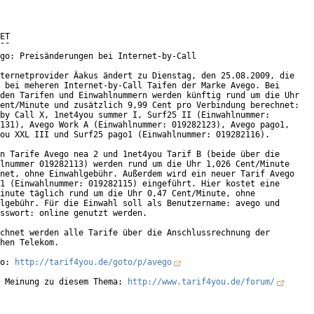
ET

¯¯

go: Preisänderungen bei Internet-by-Call

ternetprovider Äakus ändert zu Dienstag, den 25.08.2009, die

 bei meheren Internet-by-Call Taifen der Marke Avego. Bei

den Tarifen und Einwahlnummern werden künftig rund um die Uhr

ent/Minute und zusätzlich 9,99 Cent pro Verbindung berechnet:

by Call X, 1net4you summer I, Surf25 II (Einwahlnummer:

131), Avego Work A (Einwahlnummer: 019282123), Avego pago1,

ou XXL III und Surf25 pago1 (Einwahlnummer: 019282116).

n Tarife Avego nea 2 und 1net4you Tarif B (beide über die

lnummer 019282113) werden rund um die Uhr 1,026 Cent/Minute

net, ohne Einwahlgebühr. Außerdem wird ein neuer Tarif Avego

1 (Einwahlnummer: 019282115) eingeführt. Hier kostet eine

inute täglich rund um die Uhr 0,47 Cent/Minute, ohne

lgebühr. Für die Einwahl soll als Benutzername: avego und

sswort: online genutzt werden.

chnet werden alle Tarife über die Anschlussrechnung der

hen Telekom.

o: 
http://tarif4you.de/goto/p/avego
 Meinung zu diesem Thema: 
http://www.tarif4you.de/forum/