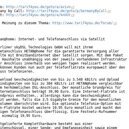
o: 
http://tarif4you.de/goto/a/avivo
any by Call: 
http://tarif4you.de/goto/p/GermanyByCall
t: 
http://tarif4you.de/goto/a/knUUt
 Meinung zu diesem Thema: 
http://www.tarif4you.de/forum/
an@home: Internet- und Telefonanschluss via Satellit

rliner skyDSL Technologies GmbH will mit ihrem

etanschluss HETAN@home für die garantierte Versorgung aller

lte mit Breitbandinternet über Satellit sorgen. Mit dem Paket

 Haushalte unabhängig von der jeweils vorhandenen Infrastruktur

r Anschluss innerhalb von wenigen Tagen realisiert werden.

können Kunden nun auch per Telefonflatrate europaweit über den

uss telefonieren.      

wnload Geschwindigkeiten von bis zu 3.548 kBit/s und Upload

indigkeiten von bis zu 384 kBit/s ist HETAN@home vergleichbar

m herkömmlichen DSL-Anschluss. Der monatliche Grundpreis für

ternetanschluss beträgt 39,90 Euro. Eine Internet-Flatrate ist

ndpreis enthalten,. allerdings kann die Geschwindigkeit

zt werden, falls die 3,5 Gigabyte Grenze für den monatlichen

olumen überschriten wird. Die optionale Telefonie-Option mit

n-Flatrate kostet weitere 19,95 Euro monatlich und macht den

igen Telefonanschluss überflüssig. Eine Festnetz-Rufnummer

 einmalig 19,95 Euro.         

tgelieferte Kompletthardware besteht aus einer

itenschüssel, einer Sende- und Empfangseinheit sowie einem
