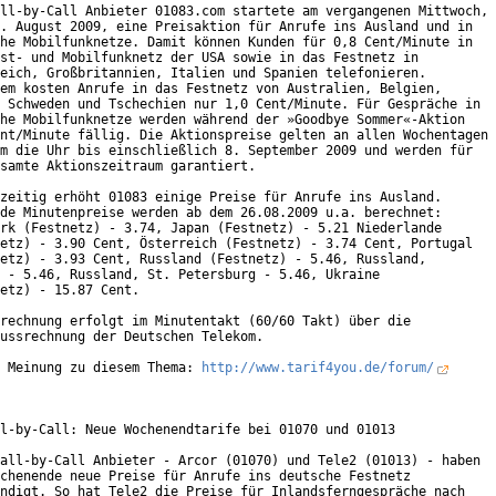
ll-by-Call Anbieter 01083.com startete am vergangenen Mittwoch,

. August 2009, eine Preisaktion für Anrufe ins Ausland und in

he Mobilfunknetze. Damit können Kunden für 0,8 Cent/Minute in

st- und Mobilfunknetz der USA sowie in das Festnetz in

eich, Großbritannien, Italien und Spanien telefonieren.

em kosten Anrufe in das Festnetz von Australien, Belgien,

 Schweden und Tschechien nur 1,0 Cent/Minute. Für Gespräche in

he Mobilfunknetze werden während der »Goodbye Sommer«-Aktion

nt/Minute fällig. Die Aktionspreise gelten an allen Wochentagen

m die Uhr bis einschließlich 8. September 2009 und werden für

samte Aktionszeitraum garantiert.          

zeitig erhöht 01083 einige Preise für Anrufe ins Ausland.

de Minutenpreise werden ab dem 26.08.2009 u.a. berechnet:

rk (Festnetz) - 3.74, Japan (Festnetz) - 5.21 Niederlande

etz) - 3.90 Cent, Österreich (Festnetz) - 3.74 Cent, Portugal

etz) - 3.93 Cent, Russland (Festnetz) - 5.46, Russland,

 - 5.46, Russland, St. Petersburg - 5.46, Ukraine

etz) - 15.87 Cent.

rechnung erfolgt im Minutentakt (60/60 Takt) über die

ussrechnung der Deutschen Telekom. 

 Meinung zu diesem Thema: 
http://www.tarif4you.de/forum/
l-by-Call: Neue Wochenendtarife bei 01070 und 01013

all-by-Call Anbieter - Arcor (01070) und Tele2 (01013) - haben

chenende neue Preise für Anrufe ins deutsche Festnetz

ndigt. So hat Tele2 die Preise für Inlandsferngespräche nach
