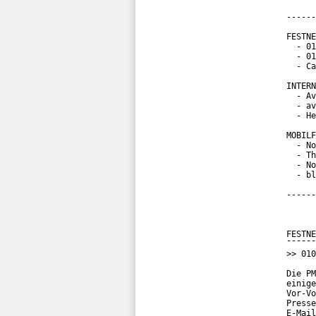
------
FESTNE
  - 01
  - 01
  - Ca
INTERN
  - Av
  - av
  - He
MOBILF
  - No
  - Th
  - No
  - bl
------
FESTNE
¯¯¯¯¯¯
>> 010
Die PM
einige
Vor-Vo
Presse
E-Mail