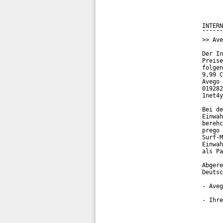
INTERN
¯¯¯¯¯¯
>> Ave
Der In
Preise
folgen
9,99 C
Avego 
019282
1net4y
Bei de
Einwah
berehc
prego 
Surf-M
Einwah
als Pa
Abgere
Deutsc
- Aveg
- Ihre