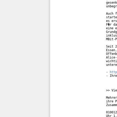
gesenk
unbegr
Auch f
starte
es ers
F�r da
eine e
Grundg
inklus
MBit-P
Seit 2
Essen,
Offenb
Alice-
wichti
untere
- 
http
- Ihre
>> Vie
Mehrer
ihre P
Zusamm
010012
Uhr 1,