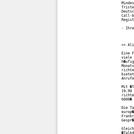
Mindes
friste
Deutsc
Call-b
Regist
- Ihre
>> Ali
Eine F
viele 
h�ufig
Monats
richte
bietet
Anrufe
Mit �T
19,90 
richte
6000� 
Die Ta
europ�
Frankr
Gespr�
Gleich
�Talk4