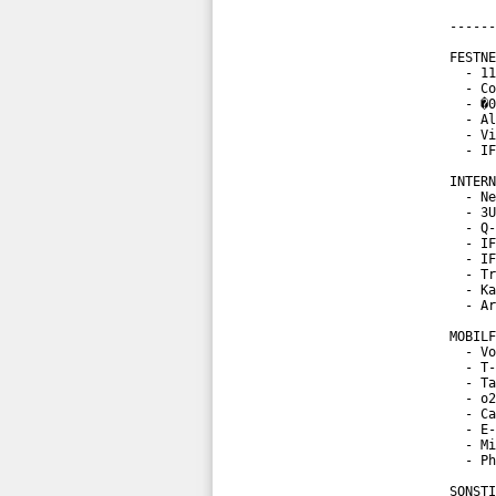
------
FESTNE
  - 11
  - Co
  - �0
  - Al
  - Vi
  - IF
INTERN
  - Ne
  - 3U
  - Q-
  - IF
  - IF
  - Tr
  - Ka
  - Ar
MOBILF
  - Vo
  - T-
  - Ta
  - o2
  - Ca
  - E-
  - Mi
  - Ph
SONSTI