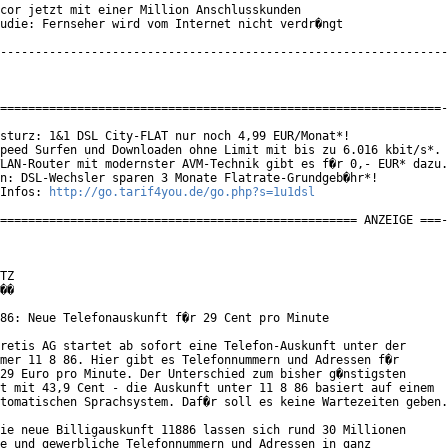
cor jetzt mit einer Million Anschlusskunden

udie: Fernseher wird vom Internet nicht verdr�ngt

----------------------------------------------------------------
===============================================================-
sturz: 1&1 DSL City-FLAT nur noch 4,99 EUR/Monat*!

peed Surfen und Downloaden ohne Limit mit bis zu 6.016 kbit/s*.

LAN-Router mit modernster AVM-Technik gibt es f�r 0,- EUR* dazu.

n: DSL-Wechsler sparen 3 Monate Flatrate-Grundgeb�hr*!

Infos: 
http://go.tarif4you.de/go.php?s=1u1dsl
=================================================== ANZEIGE ===-
TZ

��

86: Neue Telefonauskunft f�r 29 Cent pro Minute

retis AG startet ab sofort eine Telefon-Auskunft unter der

mer 11 8 86. Hier gibt es Telefonnummern und Adressen f�r

29 Euro pro Minute. Der Unterschied zum bisher g�nstigsten

t mit 43,9 Cent - die Auskunft unter 11 8 86 basiert auf einem

tomatischen Sprachsystem. Daf�r soll es keine Wartezeiten geben.

ie neue Billigauskunft 11886 lassen sich rund 30 Millionen

e und gewerbliche Telefonnummern und Adressen in ganz
