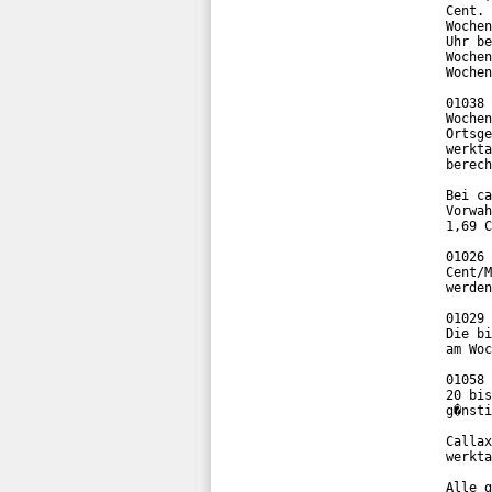
Cent. 
Wochen
Uhr be
Wochen
Wochen
01038 
Wochen
Ortsge
werkta
berech
Bei ca
Vorwah
1,69 C
01026 
Cent/M
werden
01029 
Die bi
am Woc
01058 
20 bis
g�nsti
Callax
werkta
Alle g