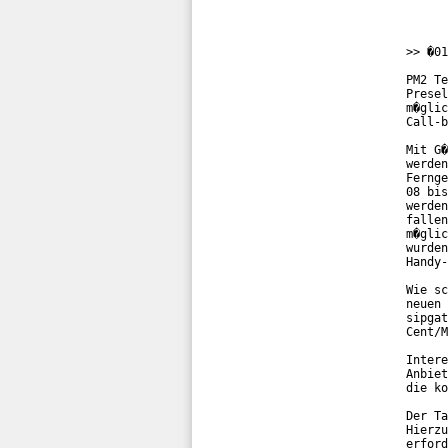
>> �01
PM2 Te
Presel
m�glic
Call-b
Mit G�
werden
Fernge
08 bis
werden
fallen
m�glic
wurden
Handy-
Wie sc
neuen 
sipgat
Cent/M
Intere
Anbiet
die ko
Der Ta
Hierzu
erford