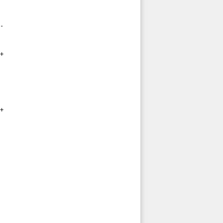
-

+

+
