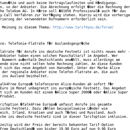
tums�tze und auch keine Vertragslaufzeiten und K�ndigungs-

n, so der Anbieter. Die Abrechnung erfolgt �ber die Rechnung der

he Telekom AG. In K�rze soll �01056 Professional� auch f�r das

y-Call Verfahren zur Verf�gung stehen. Hierzu wird die vorherige

rierung der verwendeten Rufnummern erforderlich sein.

 Meinung zu diesem Thema: 
http://www.tarif4you.de/forum/
ce: Telefonie-Flatrate f�r Auslandsgespr�che

latrate f�r Anrufe ins deutsche Festnetz ist nichts neues mehr -

Anbieter haben einen solchen Pauschaltarif im Angebot. Wer

 Nummern au�erhalb Deutschlands anw�hlt, muss allerdings am

ende eine nicht selten hohe Rechnung zahlen. An diese Kunden

t sich das neue Angebot von HanseNet. Unter der Marke Alice

 der regionale Anbieter eine Telefon-Flatrate an, die auch

 ins Ausland beinhaltet.

alk4Free Europa� telefonieren Alice-Kunden ab sofort f�r

Euro im Monat unbegrenzt ins europ�ische Festnetz. Das Angebot

t sich an Kunden mit einem �Alice Super 2000� oder �Alice Super

Produkt.

rifoption �Talk4Free Europa� umfasst Anrufe ins gesamte

ische Festnetz. Dazu z�hlen beispielsweise L�nder wie

eich, Irland, Kroatien und auch T�rkei und Russland. Auch

che ins deutsche Festnetz sind in dieser Tarifoption inklusive.

zeitig wird der Preis der bereits bekannten Tarif-Option

Free Deutschland� von bisher 19,90 Euro auf nun 9,90 Euro
