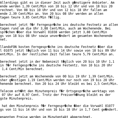
Allerdings gibt es in dieser Zeit auch g�nstigere Anbieter. Am

ende werden 1,39 Cent/Min von 10 bis 12 Uhr und von 18 bis 20

rechnet. Von 08 bis 10 Uhr und von 12 bis 18 Uhr fallen am

ende 2,39 Cent/Min an. Von 20 bis 08 Uhr werden an allen

tagen teure 3,85 Cent/Min f�llig.

berechnet jetzt f�r Ferngespr�che ins deutsche Festnetz an allen

tagen rund um die Uhr 3,88 Cent/Min, auch am Wochenende. Bei

spr�chen �ber die Vorwahl 01038 werden jetzt 3,88 Cent/Min

gs von 18 bis 08 Uhr sowie unver�ndert am gesamten Wochenende

net.

llandoFON kosten Ferngespr�che ins deutsche Festnetz �ber die

l 01075 jetzt t�glich von 11 bis 14 Uhr sowie von 18 bis 09 Uhr

ent/Min. In der restlichen Zeit fallen teure 5,79 Cent/Min an.

berechnet jetzt in der Nebenzeit t�glich von 20 bis 10 Uhr 1,1

in f�r Ferngespr�che ins deutsche Festentz. Von 10 bis 20 Uhr

 1,4 Cent/Min berechnet.

berechnet jetzt am Wochenende von 00 bis 19 Uhr 1,39 Cent/Min.

sher g�nstigen 1,19 Cent/Min werden nur noch von 19 bis 20 Uhr

henende berechnet. Von 20 bis 24 Uhr bleibt es bei 2,5 Cent/Min.

Telecom erh�ht den Minutenpreis f�r Ortsgespr�che werktags von

 07 Uhr auf 0,97 Cent. Trotz der Preiserh�hung bleibt es der

gste Minutenpreis. 

 hat den Minutenpreis f�r Ferngespr�che �ber die Vorwahl 01077

gs von 11 bis 14 Uhr und von 16 bis 18 Uhr in 1,7 Cent ge�ndert.

enannten Preise werden im Minutentakt abgerechnet.
