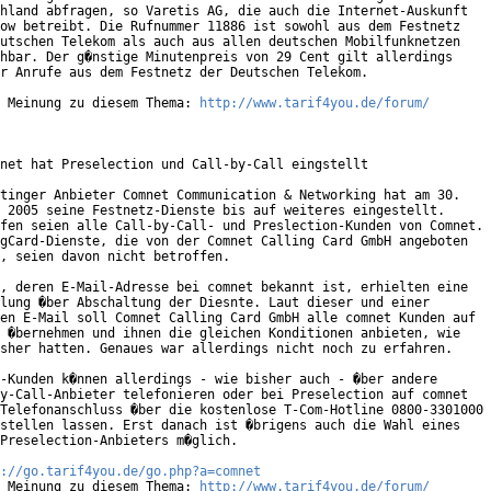
hland abfragen, so Varetis AG, die auch die Internet-Auskunft

ow betreibt. Die Rufnummer 11886 ist sowohl aus dem Festnetz

utschen Telekom als auch aus allen deutschen Mobilfunknetzen

hbar. Der g�nstige Minutenpreis von 29 Cent gilt allerdings

r Anrufe aus dem Festnetz der Deutschen Telekom.

 Meinung zu diesem Thema: 
http://www.tarif4you.de/forum/
net hat Preselection und Call-by-Call eingstellt

tinger Anbieter Comnet Communication & Networking hat am 30.

 2005 seine Festnetz-Dienste bis auf weiteres eingestellt.

fen seien alle Call-by-Call- und Preslection-Kunden von Comnet.

gCard-Dienste, die von der Comnet Calling Card GmbH angeboten

, seien davon nicht betroffen.    

, deren E-Mail-Adresse bei comnet bekannt ist, erhielten eine

lung �ber Abschaltung der Diesnte. Laut dieser und einer

en E-Mail soll Comnet Calling Card GmbH alle comnet Kunden auf

 �bernehmen und ihnen die gleichen Konditionen anbieten, wie

sher hatten. Genaues war allerdings nicht noch zu erfahren.

-Kunden k�nnen allerdings - wie bisher auch - �ber andere

y-Call-Anbieter telefonieren oder bei Preselection auf comnet

Telefonanschluss �ber die kostenlose T-Com-Hotline 0800-3301000

stellen lassen. Erst danach ist �brigens auch die Wahl eines

Preselection-Anbieters m�glich.

://go.tarif4you.de/go.php?a=comnet
 Meinung zu diesem Thema: 
http://www.tarif4you.de/forum/