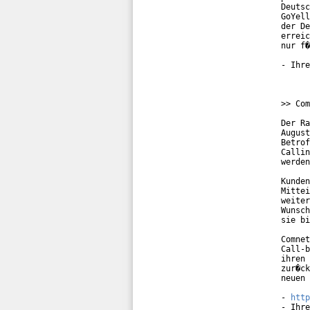
Deutsc
GoYell
der De
erreic
nur f�
- Ihre
>> Com
Der Ra
August
Betrof
Callin
werden
Kunden
Mittei
weiter
Wunsch
sie bi
Comnet
Call-b
ihren 
zur�ck
neuen 
- 
http
- Ihre