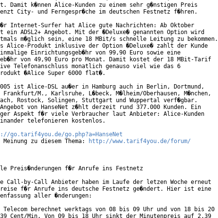
t. Damit k�nnen Alice-Kunden zu einem sehr g�nstigen Preis

enzt City- und Ferngespr�che im deutschen Festnetz f�hren.   

�r Internet-Surfer hat Alice gute Nachrichten: Ab Oktober

t ein ADSL2+ Angebot. Mit der �Deluxe� genannten Option wird

tmals m�glich sein, eine 18 MBit/s schnelle Leitung zu bekommen.

s Alice-Produkt inklusive der Option �Deluxe� zahlt der Kunde

inmalige Einrichtungsgeb�hr von 99,90 Euro sowie eine

eb�hr von 49,90 Euro pro Monat. Damit kostet der 18 MBit-Tarif

ive Telefonanschluss monatlich genauso viel wie das 6

rodukt �Alice Super 6000 flat�.       

005 ist Alice-DSL au�er in Hamburg auch in Berlin, Dortmund,

 Frankfurt/M., Karlsruhe, L�beck, M�lheim/Oberhausen, M�nchen,

ach, Rostock, Solingen, Stuttgart und Wuppertal verf�gbar.

Angebot von HanseNet z�hlt derzeit rund 377.000 Kunden. Ein

ger Aspekt f�r viele Verbraucher laut Anbieter: Alice-Kunden

inander telefonieren kostenlos.

://go.tarif4you.de/go.php?a=HanseNet
 Meinung zu diesem Thema: 
http://www.tarif4you.de/forum/
le Preis�nderungen f�r Anrufe ins Festnetz

e Call-by-Call Anbieter haben im Laufe der letzen Woche erneut

reise f�r Anrufe ins deutsche Festnetz ge�ndert. Hier ist eine

enfassung aller �nderungen:

 Telecom berechnet werktags von 08 bis 09 Uhr und von 18 bis 20

39 Cent/Min. Von 09 bis 18 Uhr sinkt der Minutenpreis auf 2,39
