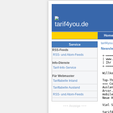
Home
tarif4you
Service
Newsle
RSS-Feeds
RSS- und Atom-Feeds
+-====
| www.
| Ihr 
Info-Dienste
+-====
Tarif-Info-Service
Willko
Für Webmaster
Top-Th
Tariftabelle Inland
+++ Co
Auslan
Tariftabelle Ausland
Arcor,
mobile
RSS- und Atom-Feeds
Neue H
Viel S
+++ Anzeige +++
tarif4