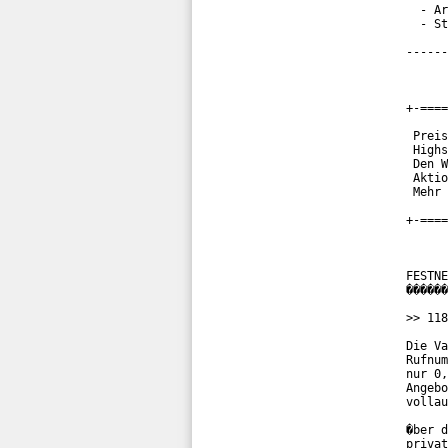
  - Ar
  - St
------
+-====
 Preis
 Highs
 Den W
 Aktio
 Mehr 
+-====
FESTNE
������
>> 118
Die Va
Rufnum
nur 0,
Angebo
vollau
�ber d
privat