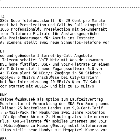
----------------------------------------------------------------
TZ

886: Neue Telefonauskunft f�r 29 Cent pro Minute

mnet hat Preselection und Call-by-Call eingstellt

1056 Professional�: Preselection mit Sekundentakt

ice: Telefonie-Flatrate f�r Auslandsgespr�che

ele Preis�nderungen f�r Anrufe ins Festnetz

A: Siemens stellt zwei neue Schnurlos-Telefone vor

ET

ue und ge�nderte Internet-by-Call Angebote

 Telecom schaltet VoIP-Netz mit Web.de zusammen

DSL home flatflat: DSL- und VoIP-Flatrate in einem

A: T-Online stellt neue Zugangssoftware 6.0 vor

A: T-Com plant 50 MBit/s Zug�nge in 50 St�dten

opolys: 6 MBit/s Anschl�sse bei City-Carriern

bel BW: Internetzugang 20 MBit/s �ber TV-Kabel

cor startet mit ADSL2+ und bis zu 16 MBit/s

UNK

dafone �Zuhause� als Option zum Laufzeitvertrag

Mobile startet Vermarktung des MDA Pro Smartphones

lkline: 25 kostenlose Handys zum 9,9-Cent-Tarif

: E-Mail-Pack f�r Neukunden zwei Jahre kostenlos

llYa-OpenEnd: Ab der 2. Minute gratis telefonieren

Plus: UMTS-Flatrate f�r mobiles Internet und VoIP

t Mobile@home zu Hause g�nstig mobil telefonieren

ilips stellt neue Handys mit Megapixel-Kamera vor

GES
