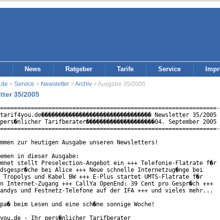
News
Ratgeber
Tarife
Service
Imp
.de
>
Service
>
Newsletter
>
Archiv
> Ausgabe 35/2005
tter 35/2005
===============================================================-
tarif4you.de�������������������������������� Newsletter 35/2005 
pers�nlicher Tarifberater��������������������04. September 2005 
===============================================================-
mmen zur heutigen Ausgabe unseren Newsletters!

emen in dieser Ausgabe:

mnet stellt Preselection-Angebot ein +++ Telefonie-Flatrate f�r

dsgespr�che bei Alice +++ Neue schnelle Internetzug�nge bei

 Tropolys und Kabel BW +++ E-Plus startet UMTS-Flatrate f�r

n Internet-Zugang +++ CallYa OpenEnd: 39 Cent pro Gespr�ch +++

andys und Festnetz-Telefone auf der IFA +++ und vieles mehr...

pa� beim Lesen und eine sch�ne sonnige Woche!

you.de - Ihr pers�nlicher Tarifberater
