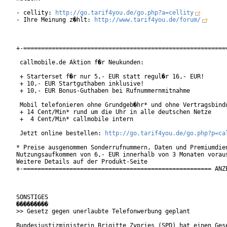
- cellity: 
http://go.tarif4you.de/go.php?a=cellity
- Ihre Meinung z�hlt: 
http://www.tarif4you.de/forum/
+-==========================================================
 callmobile.de Aktion f�r Neukunden:

 + Starterset f�r nur 5,- EUR statt regul�r 16,- EUR!

 + 10,- EUR Startguthaben inklusive!

 + 10,- EUR Bonus-Guthaben bei Rufnummernmitnahme

 Mobil telefonieren ohne Grundgeb�hr* und ohne Vertragsbindu
 + 14 Cent/Min* rund um die Uhr in alle deutschen Netze

 +  4 Cent/Min* callmobile intern

 Jetzt online bestellen: 
http://go.tarif4you.de/go.php?p=ca
* Preise ausgenommen Sonderrufnummern, Daten und Premiumdien
Nutzungsaufkommen von 6,- EUR innerhalb von 3 Monaten voraus
Weitere Details auf der Produkt-Seite

+-===================================================== ANZE
SONSTIGES

���������

>> Gesetz gegen unerlaubte Telefonwerbung geplant

Bundesjustizministerin Brigitte Zypries (SPD) hat einen Gese