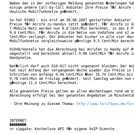
Neben den in der vorherigen Meldung genannten �nderungen hab
einige andere Call-by-Call Anbieter ihre Preise f�r Anrufe i
deutsche Mobilfunknetze ge�ndert.

So hat 01083 - ein erst am 30.08.2007 gestarteter Anbieter -
Preise f�r Anrufe zu Handys jetzt ge�ndert. F�r Anrufe in da
T-Mobile Netz werden nun 8,0 Cent/Min berechnet, in das E-Pl
9,4 Cent/Min. F�r Anrufe in die Netze von Vodafone und o2 we
Cent/Min verlangt. Der Anbieter hat bisher in alle vier deut
Mobilfunknetze vergleichsweise g�nstige 9,5 Cent/Min berechn
01040/Ventelo hat die Abrechnung bei Anrufen zu Handy auf Mi
umgestellt und berechnet aktuell 9,98 Cent/Min f�r Anrufe in
Handynetze.

Nat�rlich darf auch 010-017 nicht ungenannt bleiben: Der Anb
hat seit Anfang der vergangenen Woche wieder die Preise in k
Schritten von anfangs 9,94 Cent/Min �ber 10,74 Cent/Min bis

9,78 Cent/Min am Freitag ge�ndert. Seit Samstag werden nun w
g�nstige 11,4 Cent/Min berechnet.

Alle genannten Preise gelten an allen Wochentagen rund um di
Abrechnung erfolgt bei den genannten Angeboten im Minutentak
- Ihre Meinung zu diesem Thema: 
http://www.tarif4you.de/for
INTERNET

��������

>> sipgate: Kostenlose API f�r eigene VoIP-Dienste
