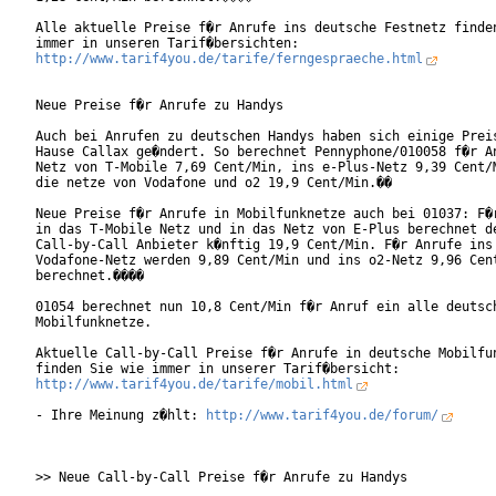
Alle aktuelle Preise f�r Anrufe ins deutsche Festnetz finden
http://www.tarif4you.de/tarife/ferngespraeche.html
Neue Preise f�r Anrufe zu Handys

Auch bei Anrufen zu deutschen Handys haben sich einige Preis
Hause Callax ge�ndert. So berechnet Pennyphone/010058 f�r An
Netz von T-Mobile 7,69 Cent/Min, ins e-Plus-Netz 9,39 Cent/M
die netze von Vodafone und o2 19,9 Cent/Min.�� 

Neue Preise f�r Anrufe in Mobilfunknetze auch bei 01037: F�r
in das T-Mobile Netz und in das Netz von E-Plus berechnet de
Call-by-Call Anbieter k�nftig 19,9 Cent/Min. F�r Anrufe ins

Vodafone-Netz werden 9,89 Cent/Min und ins o2-Netz 9,96 Cent
berechnet.����

01054 berechnet nun 10,8 Cent/Min f�r Anruf ein alle deutsch
Mobilfunknetze. 

Aktuelle Call-by-Call Preise f�r Anrufe in deutsche Mobilfun
http://www.tarif4you.de/tarife/mobil.html
- Ihre Meinung z�hlt: 
http://www.tarif4you.de/forum/
>> Neue Call-by-Call Preise f�r Anrufe zu Handys
