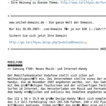
- Ihre Meinung zu diesem Thema: 
http://www.tarif4you.de/for
+-==========================================================
 www.united-domains.de - Die ganze Welt der Domains.

 Nur bis 30.09.2007: .com-Domains f�r je nur EUR 1,-/Jahr!*

 Sichern Sie sich jetzt Ihre Domain!

http://go.tarif4you.de/go.php?p=UnitedDomains
+-===================================================== ANZE
MOBILFUNK

���������

>> Samsung F700: Neues Musik- und Internet-Handy

Der Mobilfunkanbieter Vodafone stellt sich schon auf

Weihnachtsgesch�ft ein. Das Unternehmen stellte eines der ne
Handys, die ab November 2007 angeboten werden, vor. Das Sams
mit dem gro�fl�chigen Touchscreen und der vollwertigen Tasta
Surfen im Internet, das Herunterladen von Musik und Fernsehe
dem Handy erm�glichen und exklusiv bei Vodafone angeboten we
Das 112 x 56 x 15,9 mm gro�e Design-Handy l�sst sich komplet
das 3,2 Zoll-Farbdisplay (mit 265.536 Farben, 240 x 432 Pixe
Aufl�sung) bedienen. Zudem verf�gt das Ger�t �ber eine volls