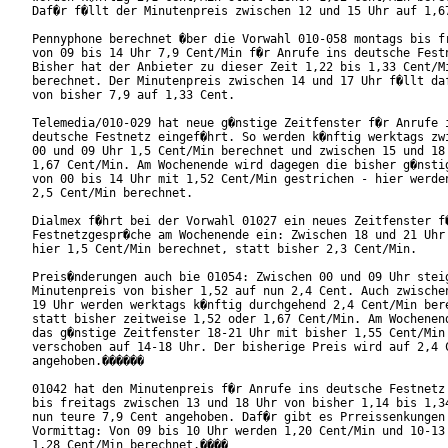
Daf�r f�llt der Minutenpreis zwischen 12 und 15 Uhr auf 1,67
Pennyphone berechnet �ber die Vorwahl 010-058 montags bis fr
von 09 bis 14 Uhr 7,9 Cent/Min f�r Anrufe ins deutsche Festn
Bisher hat der Anbieter zu dieser Zeit 1,22 bis 1,33 Cent/Mi
berechnet. Der Minutenpreis zwischen 14 und 17 Uhr f�llt daf
von bisher 7,9 auf 1,33 Cent.

Telemedia/010-029 hat neue g�nstige Zeitfenster f�r Anrufe i
deutsche Festnetz eingef�hrt. So werden k�nftig werktags zwi
00 und 09 Uhr 1,5 Cent/Min berechnet und zwischen 15 und 18 
1,67 Cent/Min. Am Wochenende wird dagegen die bisher g�nstig
von 00 bis 14 Uhr mit 1,52 Cent/Min gestrichen - hier werden
2,5 Cent/Min berechnet.

Dialmex f�hrt bei der Vorwahl 01027 ein neues Zeitfenster f�
Festnetzgespr�che am Wochenende ein: Zwischen 18 und 21 Uhr 
hier 1,5 Cent/Min berechnet, statt bisher 2,3 Cent/Min.

Preis�nderungen auch bie 01054: Zwischen 00 und 09 Uhr steig
Minutenpreis von bisher 1,52 auf nun 2,4 Cent. Auch zwischen
19 Uhr werden werktags k�nftig durchgehend 2,4 Cent/Min bere
statt bisher zeitweise 1,52 oder 1,67 Cent/Min. Am Wochenend
das g�nstige Zeitfenster 18-21 Uhr mit bisher 1,55 Cent/Min

verschoben auf 14-18 Uhr. Der bisherige Preis wird auf 2,4 C
angehoben.������

01042 hat den Minutenpreis f�r Anrufe ins deutsche Festnetz 
bis freitags zwischen 13 und 18 Uhr von bisher 1,14 bis 1,34
nun teure 7,9 Cent angehoben. Daf�r gibt es Prreissenkungen 
Vormittag: Von 09 bis 10 Uhr werden 1,20 Cent/Min und 10-13 
1,28 Cent/Min berechnet.����
