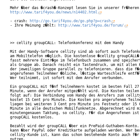
http://www.tarif4you.de/news/n14402.html
- crash: 
http://go.tarif4you.de/go.php?p=crash
- Ihre Meinung z�hlt: 
http://www.tarif4you.de/forum/
>> cellity groupCALL: Telefonkonferenz mit dem Handy

Mit der Handy-Software cellity sind ab sofort auch Telefonko
am Mobiltelefon m�glich. Die kostenlose �cellity groupCALL� 
fasst mehrere Eintr�ge im Telefonbuch zusammen und speichert
als Gruppe ab. Danach reicht ein Tastendruck, um mit allen K
der jeweiligen Gruppe parallel zu telefonieren. dass die f�r
angerufenen Teilnehmer �bliche, l�stige Warteschleife entf�l
Wer teilnimmt, ist sofort mit dem Anrufer verbunden.

Ein groupCALL mit f�nf Teilnehmern kostet im besten Fall 27 
Minute, wenn der Anrufer mitgez�hlt wird. Die Kosten teilen 
folgt auf: Die Verbindung vom Handy des Anrufers zum cellity
kostet 15 Cent pro Minute. Die Kosten pro angerufenem Teilne
liegen bei weiteren 3 Cent pro Minute ins Festnetz oder 15 C
Minute in alle deutschen Mobilfunknetze. Abgerechnet wird mi
minutengenauen Taktung, so cellity. F�r die Angerufenen ist 
groupCALL kostenlos.       

Bezahlt wird der groupCALL �ber ein PrePaid-Guthaben-Konto. 
kann �ber PayPal oder Kreditkarte aufgeladen werden. Wer ber
cellity-Kunde ist, kann das schon bestehende Konto auch f�r 
nutzen.   
