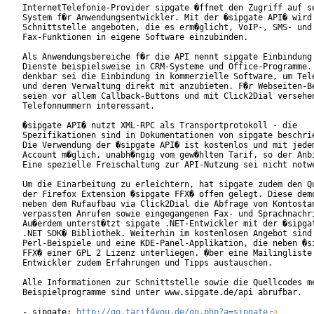
InternetTelefonie-Provider sipgate �ffnet den Zugriff auf se
System f�r Anwendungsentwickler. Mit der �sipgate API� wird 
Schnittstelle angeboten, die es erm�glicht, VoIP-, SMS- und

Fax-Funktionen in eigene Software einzubinden.

Als Anwendungsbereiche f�r die API nennt sipgate Einbindung 
Dienste beispielsweise in CRM-Systeme und Office-Programme. 
denkbar sei die Einbindung in kommerzielle Software, um Tele
und deren Verwaltung direkt mit anzubieten. F�r Webseiten-Be
seien vor allem Callback-Buttons und mit Click2Dial versehen
Telefonnummern interessant.     

�sipgate API� nutzt XML-RPC als Transportprotokoll - die

Spezifikationen sind in Dokumentationen von sipgate beschrie
Die Verwendung der �sipgate API� ist kostenlos und mit jedem
Account m�glich, unabh�ngig vom gew�hlten Tarif, so der Anbi
Eine spezielle Freischaltung zur API-Nutzung sei nicht notwe
Um die Einarbeitung zu erleichtern, hat sipgate zudem den Qu
der Firefox Extension �sipgate FFX� offen gelegt. Diese demo
neben dem Rufaufbau via Click2Dial die Abfrage von Kontostan
verpassten Anrufen sowie eingegangenen Fax- und Sprachnachri
Au�erdem unterst�tzt sipgate .NET-Entwickler mit der �sipgat
.NET SDK� Bibliothek. Weiterhin im kostenlosen Angebot sind 
Perl-Beispiele und eine KDE-Panel-Applikation, die neben �si
FFX� einer GPL 2 Lizenz unterliegen. �ber eine Mailingliste 
Entwickler zudem Erfahrungen und Tipps austauschen.        

Alle Informationen zur Schnittstelle sowie die Quellcodes me
Beispielprogramme sind unter www.sipgate.de/api abrufbar.

- sipgate: 
http://go.tarif4you.de/go.php?a=sipgate