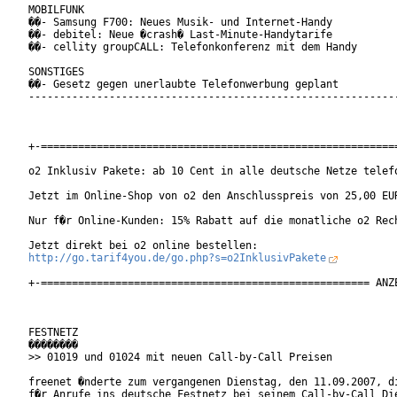
MOBILFUNK

��- Samsung F700: Neues Musik- und Internet-Handy

��- debitel: Neue �crash� Last-Minute-Handytarife

��- cellity groupCALL: Telefonkonferenz mit dem Handy

SONSTIGES

��- Gesetz gegen unerlaubte Telefonwerbung geplant

------------------------------------------------------------
+-==========================================================
o2 Inklusiv Pakete: ab 10 Cent in alle deutsche Netze telefo
Jetzt im Online-Shop von o2 den Anschlusspreis von 25,00 EUR
Nur f�r Online-Kunden: 15% Rabatt auf die monatliche o2 Rech
http://go.tarif4you.de/go.php?s=o2InklusivPakete
+-===================================================== ANZE
FESTNETZ

��������

>> 01019 und 01024 mit neuen Call-by-Call Preisen

freenet �nderte zum vergangenen Dienstag, den 11.09.2007, di
f�r Anrufe ins deutsche Festnetz bei seinem Call-by-Call Die