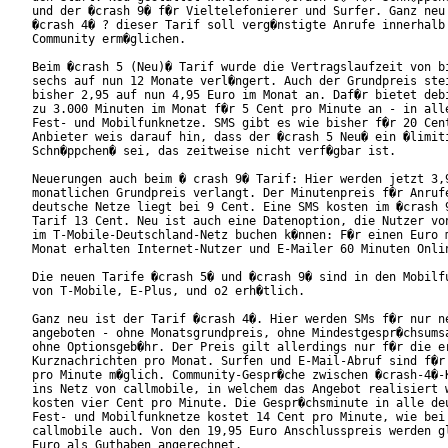
und der �crash 9� f�r Vieltelefonierer und Surfer. Ganz neu 
�crash 4� ? dieser Tarif soll verg�nstigte Anrufe innerhalb 
Community erm�glichen.    

Beim �crash 5 (Neu)� Tarif wurde die Vertragslaufzeit von bi
sechs auf nun 12 Monate verl�ngert. Auch der Grundpreis stei
bisher 2,95 auf nun 4,95 Euro im Monat an. Daf�r bietet debi
zu 3.000 Minuten im Monat f�r 5 Cent pro Minute an - in alle
Fest- und Mobilfunknetze. SMS gibt es wie bisher f�r 20 Cent
Anbieter weis darauf hin, dass der �crash 5 Neu� ein �limiti
Schn�ppchen� sei, das zeitweise nicht verf�gbar ist.      

Neuerungen auch beim � crash 9� Tarif: Hier werden jetzt 3,9
monatlichen Grundpreis verlangt. Der Minutenpreis f�r Anrufe
deutsche Netze liegt bei 9 Cent. Eine SMS kosten im �crash 9
Tarif 13 Cent. Neu ist auch eine Datenoption, die Nutzer von
im T-Mobile-Deutschland-Netz buchen k�nnen: F�r einen Euro m
Monat erhalten Internet-Nutzer und E-Mailer 60 Minuten Onlin
Die neuen Tarife �crash 5� und �crash 9� sind in den Mobilfu
von T-Mobile, E-Plus, und o2 erh�tlich.

Ganz neu ist der Tarif �crash 4�. Hier werden SMs f�r nur ne
angeboten - ohne Monatsgrundpreis, ohne Mindestgespr�chsumsa
ohne Optionsgeb�hr. Der Preis gilt allerdings nur f�r die er
Kurznachrichten pro Monat. Surfen und E-Mail-Abruf sind f�r 
pro Minute m�glich. Community-Gespr�che zwischen �crash-4�-K
ins Netz von callmobile, in welchem das Angebot realisiert w
kosten vier Cent pro Minute. Die Gespr�chsminute in alle deu
Fest- und Mobilfunknetze kostet 14 Cent pro Minute, wie bei

callmobile auch. Von den 19,95 Euro Anschlusspreis werden gl
Euro als Guthaben angerechnet.         
