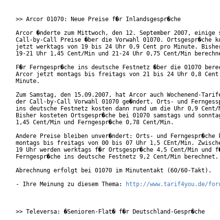
>> Arcor 01070: Neue Preise f�r Inlandsgespr�che

Arcor �nderte zum Mittwoch, den 12. September 2007, einige s
Call-by-Call Preise �ber die Vorwahl 01070. Ortsgespr�che ko
jetzt werktags von 19 bis 24 Uhr 0,9 Cent pro Minute. Bisher
19-21 Uhr 1,45 Cent/Min und 21-24 Uhr 0,75 Cent/Min berechne
F�r Ferngespr�che ins deutsche Festnetz �ber die 01070 berec
Arcor jetzt montags bis freitags von 21 bis 24 Uhr 0,8 Cent 
Minute. 

Zum Samstag, den 15.09.2007, hat Arcor auch Wochenend-Tarife
der Call-by-Call Vorwahl 01070 ge�ndert. Orts- und Ferngessp
ins deutsche Festnetz kosten dann rund um die Uhr 0,9 Cent/M
Bisher kosteten Ortsgespr�che bei 01070 samstags und sonntag
1,45 Cent/Min und Ferngespr�che 0,78 Cent/Min.

Andere Preise bleiben unver�ndert: Orts- und Ferngespr�che k
montags bis freitags von 00 bis 07 Uhr 1,5 CEnt/Min. Zwische
19 Uhr werden werktags f�r Ortsgespr�che 4,5 Cent/Min und f�
Ferngespr�che ins deutsche Festnetz 9,2 Cent/Min berechnet.

Abrechnung erfolgt bei 01070 im Minutentakt (60/60-Takt).

- Ihre Meinung zu diesem Thema: 
http://www.tarif4you.de/for
>> Televersa: �Senioren-Flat� f�r Deutschland-Gespr�che
