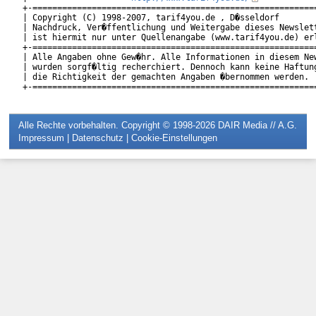
+-==========================================================
| Copyright (C) 1998-2007, tarif4you.de , D�sseldorf        
| Nachdruck, Ver�ffentlichung und Weitergabe dieses Newslett
| ist hiermit nur unter Quellenangabe (www.tarif4you.de) erl
+-==========================================================
| Alle Angaben ohne Gew�hr. Alle Informationen in diesem New
| wurden sorgf�ltig recherchiert. Dennoch kann keine Haftung
| die Richtigkeit der gemachten Angaben �bernommen werden.  
Alle Rechte vorbehalten. Copyright © 1998-2026
DAIR Media // A.G.
Impressum
|
Datenschutz
|
Cookie-Einstellungen