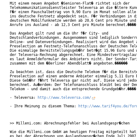
Mit einem neuen Angebot �Senioren-Flat� richtet sich der

Telekommunikationsdienstleister Televersa an die �ltere Kund
F�r einen Pauschalbetrag von 9,90 Euro im Monat sollen alle 
ins deutsche Festnetz abgedeckt sein. F�r Verbindungen in di
deutschen Mobilfunknetze werden ab 20,6 Cent pro Minute und 
Anrufe ins Ausland - ab 12,3 Cent pro Minute berechnet.���� 
Das Angebot gilt rund um die Uhr f�r City- und

Deutschlandverbindungen. Ausgenommen sind lediglich Sonderru
Online- und Datenverbindungen. Realisiert wird das Angebot a
Preselection am Festnetz-Telefonanschluss der Deutschen Tele
Die einmalige Bereitstellungsgeb�hr betr�gt 15,96 Euro und w
der Televersa-Rechnung abgerechnet. Eine Mindestvertragslauf
es laut Anmeldeformular des Anbieters nicht. Der Sonder-Tari
zusammen mit dem �Berliner Abendblatt� angeboten.������ 

Zu beachten ist, dass die Deutsche Telekom f�r die Bereitste
Preselection auf einen anderne Anbieter einmalig 5,11 Euro b
Diese Geb�hr f�hrt Televersa gar nicht auf. Diese wird jedoc
berechnet. Au�erdem: Der Telefonanschluss bleibt bei der Deu
Telekom - und damit auch die entsprechende Grundgeb�hr.����

- Televersa: 
http://www.televersa.com/
- Ihre Meinung zu diesem Thema: 
http://www.tarif4you.de/for
>> Milleni.com: Abrechnungsfehler bei Auslandsgespr�chen

Wie die Milleni.com GmbH am heutigen Freitag mitgeteilt hat,
es bei der Abrechnung von Auslandsgespr�chen Ende Juli 2007 