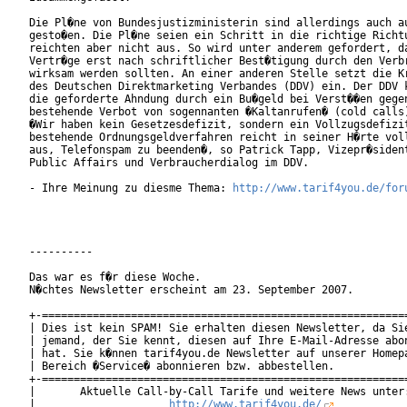
Die Pl�ne von Bundesjustizministerin sind allerdings auch au
gesto�en. Die Pl�ne seien ein Schritt in die richtige Richtu
reichten aber nicht aus. So wird unter anderem gefordert, da
Vertr�ge erst nach schriftlicher Best�tigung durch den Verbr
wirksam werden sollten. An einer anderen Stelle setzt die Kr
des Deutschen Direktmarketing Verbandes (DDV) ein. Der DDV k
die geforderte Ahndung durch ein Bu�geld bei Verst��en gegen
bestehende Verbot von sogennanten �Kaltanrufen� (cold calls)
�Wir haben kein Gesetzesdefizit, sondern ein Vollzugsdefizit
bestehende Ordnungsgeldverfahren reicht in seiner H�rte voll
aus, Telefonspam zu beenden�, so Patrick Tapp, Vizepr�sident
Public Affairs und Verbraucherdialog im DDV.           

- Ihre Meinung zu diesme Thema: 
http://www.tarif4you.de/for
----------

Das war es f�r diese Woche.

N�chtes Newsletter erscheint am 23. September 2007.

+-==========================================================
| Dies ist kein SPAM! Sie erhalten diesen Newsletter, da Sie
| jemand, der Sie kennt, diesen auf Ihre E-Mail-Adresse abon
| hat. Sie k�nnen tarif4you.de Newsletter auf unserer Homepa
| Bereich �Service� abonnieren bzw. abbestellen.            
+-==========================================================
|       Aktuelle Call-by-Call Tarife und weitere News unter:
|                     
http://www.tarif4you.de/
           