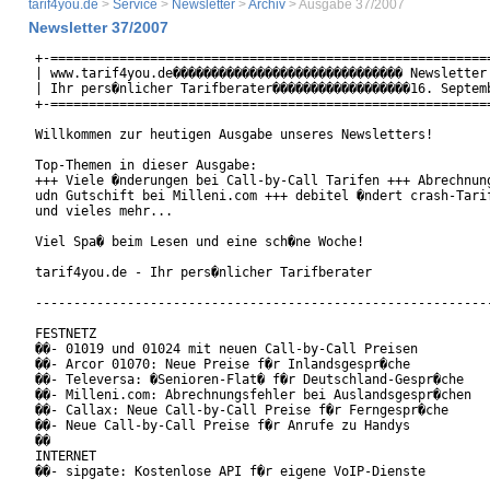
tarif4you.de
>
Service
>
Newsletter
>
Archiv
> Ausgabe 37/2007
Newsletter 37/2007
+-==========================================================
| www.tarif4you.de������������������������������ Newsletter 
| Ihr pers�nlicher Tarifberater������������������16. Septemb
+-==========================================================
Willkommen zur heutigen Ausgabe unseres Newsletters!

Top-Themen in dieser Ausgabe:

+++ Viele �nderungen bei Call-by-Call Tarifen +++ Abrechnung
udn Gutschift bei Milleni.com +++ debitel �ndert crash-Tarif
und vieles mehr...

Viel Spa� beim Lesen und eine sch�ne Woche!

tarif4you.de - Ihr pers�nlicher Tarifberater

------------------------------------------------------------
FESTNETZ

��- 01019 und 01024 mit neuen Call-by-Call Preisen

��- Arcor 01070: Neue Preise f�r Inlandsgespr�che

��- Televersa: �Senioren-Flat� f�r Deutschland-Gespr�che

��- Milleni.com: Abrechnungsfehler bei Auslandsgespr�chen

��- Callax: Neue Call-by-Call Preise f�r Ferngespr�che

��- Neue Call-by-Call Preise f�r Anrufe zu Handys

��

INTERNET

��- sipgate: Kostenlose API f�r eigene VoIP-Dienste
