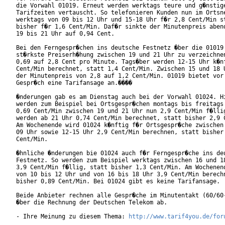
die Vorwahl 01019. Erneut werden werktags teure und g�nstige
Tarifzeiten vertauscht. So telefonieren Kunden nun im Ortsne
werktags von 09 bis 12 Uhr und 15-18 Uhr f�r 2,8 Cent/Min st
bisher f�r 1,6 Cent/Min. Daf�r sinkte der Minutenpreis abend
19 bis 21 Uhr auf 0,94 Cent.

Bei den Ferngespr�chen ins deutsche Festnetz �ber die 01019 
st�rkste Preiserh�hung zwischen 19 und 21 Uhr zu verzeichnen
0,69 auf 2,8 Cent pro Minute. Tags�ber werden 12-15 Uhr k�nf
Cent/Min berechnet, statt 1,4 Cent/Min. Zwischen 15 und 18 U
der Minutenpreis von 2,8 auf 1,2 Cent/Min. 01019 bietet vor 
Gespr�ch eine Tarifansage an.���� 

�nderungen gab es am Dienstag auch bei der Vorwahl 01024. Hi
werden zum Beispiel bei Ortsgespr�chen montags bis freitags 
0,69 Cent/Min zwischen 19 und 21 Uhr nun 2,9 Cent/Min f�llig
werden ab 21 Uhr 0,74 Cent/Min berechnet, statt bisher 2,9 C
Am Wochenende wird 01024 k�nftig f�r Ortsgespr�che zwischen 
09 Uhr sowie 12-15 Uhr 2,9 Cent/Min berechnen, statt bisher 
Cent/Min. 

�hnliche �nderungen bie 01024 auch f�r Ferngespr�che ins deu
Festnetz. So werden zum Beispiel werktags zwischen 16 und 18
3,9 Cent/Min f�llig, statt bisher 1,3 Cent/Min. Am Wochenend
von 10 bis 12 Uhr und von 16 bis 18 Uhr 3,9 Cent/Min berechn
bisher 0,89 Cent/Min. Bei 01024 gibt es keine Tarifansage.

Beide Anbieter rechnen alle Gespr�che im Minutentakt (60/60-
�ber die Rechnung der Deutschen Telekom ab. 

- Ihre Meinung zu diesem Thema: 
http://www.tarif4you.de/for