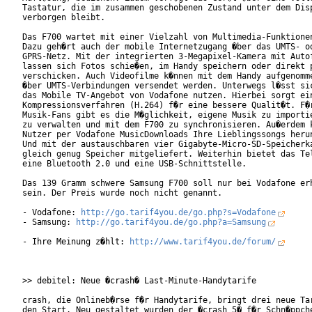
Tastatur, die im zusammen geschobenen Zustand unter dem Disp
verborgen bleibt.    

Das F700 wartet mit einer Vielzahl von Multimedia-Funktionen
Dazu geh�rt auch der mobile Internetzugang �ber das UMTS- od
GPRS-Netz. Mit der integrierten 3-Megapixel-Kamera mit Autof
lassen sich Fotos schie�en, im Handy speichern oder direkt p
verschicken. Auch Videofilme k�nnen mit dem Handy aufgenomme
�ber UMTS-Verbindungen versendet werden. Unterwegs l�sst sic
das Mobile TV-Angebot von Vodafone nutzen. Hierbei sorgt ein
Kompressionsverfahren (H.264) f�r eine bessere Qualit�t. F�r
Musik-Fans gibt es die M�glichkeit, eigene Musik zu importie
zu verwalten und mit dem F700 zu synchronisieren. Au�erdem k
Nutzer per Vodafone MusicDownloads Ihre Lieblingssongs herun
Und mit der austauschbaren vier Gigabyte-Micro-SD-Speicherka
gleich genug Speicher mitgeliefert. Weiterhin bietet das Tel
eine Bluetooth 2.0 und eine USB-Schnittstelle.

Das 139 Gramm schwere Samsung F700 soll nur bei Vodafone erh
sein. Der Preis wurde noch nicht genannt. 

- Vodafone: 
http://go.tarif4you.de/go.php?s=Vodafone
- Samsung: 
http://go.tarif4you.de/go.php?a=Samsung
- Ihre Meinung z�hlt: 
http://www.tarif4you.de/forum/
>> debitel: Neue �crash� Last-Minute-Handytarife

crash, die Onlineb�rse f�r Handytarife, bringt drei neue Tar
den Start. Neu gestaltet wurden der �crash 5� f�r Schn�ppche