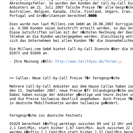
Abrechnungsfehler. So wurden den Kunden der Call-by-Call Die
Anbieters am 21. Juli 2007 falsche Preise f�r alle Gespr�che
Australien, Belgien, Kanada, Chile, Finnland, Ungarn, Iran, 
Portugal und Gro�britannien berechnet.���� 

Dies wurde nun laut Milleni.com GmbH am 28.08.2007 korrigier
ca. 4.500 Kunden seien Gutschrift erteilt worden, so das Unt
Diese Gutschriften sollen mit der n�chsten Rechnung der Deut
Telekom an die Kunden weitergegeben werden. Gleichzeitg ents
sich das Unternehmen bei allen Kunden f�r die Unannehmlichke
Die Milleni.com GmbH bietet Call-by-Call Dienste �ber die Vo
01073 und 01049 an. 

- Ihre Meinung z�hlt: 
http://www.tarif4you.de/forum/
>> Callax: Neue Call-by-Call Preise f�r Ferngespr�che

Mehrere Call-by-Call Anbieter aus dem Hause Callax haben zum
den 15. September 2007, neue Preise �fr Inlandsgespr�che ang
Dabei haben einige der Anbieter g�nstige und teure Zeiten ve
und die Preise teilweise deutlich angehoben. Auch Preise f�r
in deutsche Mobilfunknetze wurden teilweise ge�ndert.

Ferngespr�che ins deutsche Festnetz

01029 berechnet k�nftig werktags zwischen 09 und 12 Uhr und 
2,1 Cent/Min, statt bisher 1,67 Cent/Min. Auch zwischen 22 u
werden k�nftig 2,1 Cent/Min statt bisher 1,52 Cent/Min berec