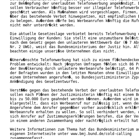
zur Bek�mpfung der unerlaubten Telefonwerbung angek�ndigt. D
sollen Verbraucher k�nftig besser vor illegaler Telefonwerbu
gesch�tzt werden. Als Ma�nahmen wird vorgeschlagen, Firmen, 
�ber das bestehende Verbot hinwegsetzen, mit empfindlichen B
zu belegen. Au�erdem d�rfe bei Werbeanrufen k�nftig die Rufn
nicht mehr unterdr�ckt werden.      

Die aktuelle Gesetzeslage verbietet bereits Telefonwerbung o
Einwilligung der Kunden: Sie stellt eine unzumutbare Bel�sti
nach dem Gesetz gegen den unlauteren Wettbewerb dar (� 7 Abs
Nr. 2 UWG), weist das Bundesministeriums der Justiz hin. All
beachten einige unseri�se Unternehmen dies nicht.

�Unerw�nschte Telefonwerbung hat sich zu einem fl�chendecken
Problem entwickelt: Nach j�ngsten Umfragen f�hlen sich 86 Pr
der Bev�lkerung durch unlautere Werbeanrufe bel�stigt, 64 Pr
der Befragten wurden in den letzten Monaten ohne Einwilligun
einem Unternehmen angerufen�, so Bundesjustizministerin Zypr
Ank�ndigung des Gesetzentwurfes.

Verst��e gegen das bestehende Verbot der unerlaubten Telefon
sollen nach Pl�nen der Justizministerin k�nftig mit einem Bu
bis zu 50.000 Euro geahndet werden k�nnen. Au�erdem wird im 
klargestellt, dass ein Werbeanruf nur zul�ssig ist, wenn der
Angerufene dem Anrufer gegen�ber vorher ausdr�cklich erkl�rt
Werbeanrufe erhalten zu wollen. So soll verhindert werden, d
sich Anrufer auf Zustimmungserkl�rungen berufen, die der Ver
in einem anderen Zusammenhang oder nachtr�glich erteilt hat.
Weitere Informationen zum Thema hat das Bundesministerium au
eigenen Internetseite unter www.bmj.bund.de/cold-calling

zusammengefasst.  
