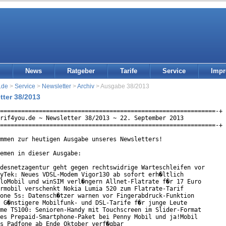
News
Ratgeber
Tarife
Service
Imp
.de
>
Service
>
Newsletter
>
Archiv
> Ausgabe 38/2013
tter 38/2013
=============================================================-+

rif4you.de ~ Newsletter 38/2013 ~ 22. September 2013

=============================================================-+

mmen zur heutigen Ausgabe unseres Newsletters!

emen in dieser Ausgabe:

desnetzagentur geht gegen rechtswidrige Warteschleifen vor

yTek: Neues VDSL-Modem Vigor130 ab sofort erh�ltlich

loMobil und winSIM verl�ngern Allnet-Flatrate f�r 17 Euro

rmobil verschenkt Nokia Lumia 520 zum Flatrate-Tarif

one 5s: Datensch�tzer warnen vor Fingerabdruck-Funktion

 G�nstigere Mobilfunk- und DSL-Tarife f�r junge Leute

me TS100: Senioren-Handy mit Touchscreen im Slider-Format

es Prepaid-Smartphone-Paket bei Penny Mobil und ja!Mobil

s Padfone ab Ende Oktober verf�gbar
