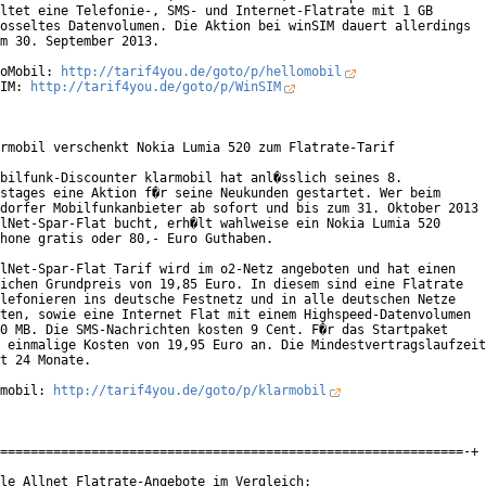
ltet eine Telefonie-, SMS- und Internet-Flatrate mit 1 GB

osseltes Datenvolumen. Die Aktion bei winSIM dauert allerdings

m 30. September 2013.

oMobil: 
http://tarif4you.de/goto/p/hellomobil
IM: 
http://tarif4you.de/goto/p/WinSIM
rmobil verschenkt Nokia Lumia 520 zum Flatrate-Tarif

bilfunk-Discounter klarmobil hat anl�sslich seines 8.

stages eine Aktion f�r seine Neukunden gestartet. Wer beim

dorfer Mobilfunkanbieter ab sofort und bis zum 31. Oktober 2013

lNet-Spar-Flat bucht, erh�lt wahlweise ein Nokia Lumia 520

hone gratis oder 80,- Euro Guthaben.

lNet-Spar-Flat Tarif wird im o2-Netz angeboten und hat einen

ichen Grundpreis von 19,85 Euro. In diesem sind eine Flatrate

lefonieren ins deutsche Festnetz und in alle deutschen Netze

ten, sowie eine Internet Flat mit einem Highspeed-Datenvolumen

0 MB. Die SMS-Nachrichten kosten 9 Cent. F�r das Startpaket

 einmalige Kosten von 19,95 Euro an. Die Mindestvertragslaufzeit

t 24 Monate.

mobil: 
http://tarif4you.de/goto/p/klarmobil
=============================================================-+
