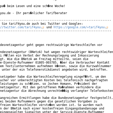
pa� beim Lesen und eine sch�ne Woche!

you.de - Ihr pers�nlicher Tarifberater

---------------------------------------------------------------

//twitter.com/tarif4you
 und 
https://google.com/+tarif4you
---------------------------------------------------------------

desnetzagentur geht gegen rechtswidrige Warteschleifen vor

ndesnetzagentur (BNetzA) hat wegen rechtswidriger Warteschleifen

i F�llen ein Verbot der Rechnungslegung und Inkassierung

gt. Wie die BNetzA am Freitag mitteilte, seien die

e-Dienste-Rufnummer 01805-003785, �ber die Verbraucher Kontakt

em Textilunternehmen aufnehmen k�nnen, sowie die Kurzwahlnummer

 unter der ein Telefonerotikdienst angeboten wird, betroffen.

setzgeber habe die Warteschleifenregelung eingef�hrt, um den

ucher vor unberechtigten Kosten bei telefonisch nachgefragten

leistungen zu sch�tzen, so Jochen Homann, Pr�sident der

netzagentur. Mit den getroffenen Ma�nahmen verhindere die

netzagentur die Abrechnung unrechtm��ig verlangter Telefonkosten
angreichen Ermittlungen habe die Bundesnetzagentur festgestellt,

ei beiden Rufnummern gegen die gesetzlichen Vorgaben zu

freien Warteschleifen versto�en worden ist. So wurden nach

n der BNetzA nach einer kostenfreien Eingangsbandansage und 

eingespielten Signalton unter der Service-Dienste-Rufnummer
