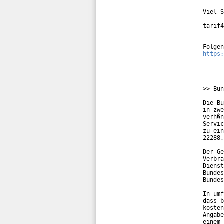
Viel S
tarif4
------
https:
------
>> Bun
Die Bu
in zwe
verh�n
Servic
zu ein
22288,
Der Ge
Verbra
Dienst
Bundes
Bundes
In umf
dass b
kosten
Angabe
einem 