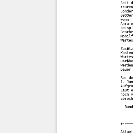
Seit d
teuren
Sonder
0900er
wenn f
Anrufe
beispi
Bearbe
Mobilf
Wartes
Zus�tz
Kosten
Wartes
Dar�be
werden
Dauer 
Bei de
1. Jun
Aufgru
Laut e
noch v
abrech
- Bund
+-====
Aktuel