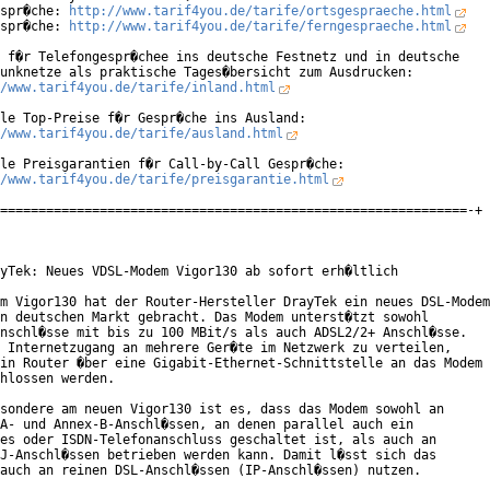
spr�che: 
http://www.tarif4you.de/tarife/ortsgespraeche.html
spr�che: 
http://www.tarif4you.de/tarife/ferngespraeche.html
 f�r Telefongespr�chee ins deutsche Festnetz und in deutsche

/www.tarif4you.de/tarife/inland.html
/www.tarif4you.de/tarife/ausland.html
/www.tarif4you.de/tarife/preisgarantie.html
=============================================================-+

yTek: Neues VDSL-Modem Vigor130 ab sofort erh�ltlich

m Vigor130 hat der Router-Hersteller DrayTek ein neues DSL-Modem

n deutschen Markt gebracht. Das Modem unterst�tzt sowohl

nschl�sse mit bis zu 100 MBit/s als auch ADSL2/2+ Anschl�sse.

 Internetzugang an mehrere Ger�te im Netzwerk zu verteilen,

in Router �ber eine Gigabit-Ethernet-Schnittstelle an das Modem

hlossen werden.

sondere am neuen Vigor130 ist es, dass das Modem sowohl an

A- und Annex-B-Anschl�ssen, an denen parallel auch ein

es oder ISDN-Telefonanschluss geschaltet ist, als auch an

J-Anschl�ssen betrieben werden kann. Damit l�sst sich das

auch an reinen DSL-Anschl�ssen (IP-Anschl�ssen) nutzen.
