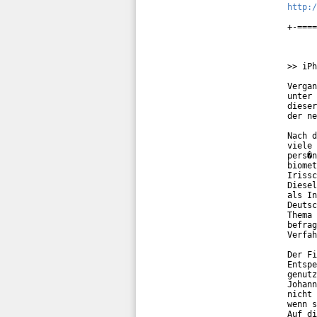
http:/
+-====
>> iPh
Vergan
unter 
dieser
der ne
Nach d
viele 
pers�n
biomet
Irissc
Diesel
als In
Deutsc
Thema 
befrag
Verfah
Der Fi
Entspe
genutz
Johann
nicht 
wenn s
Auf di