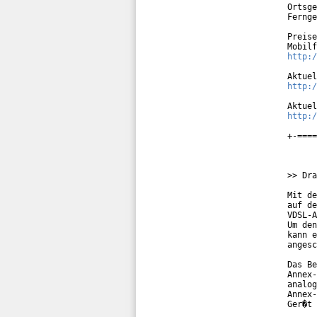
Ortsge
Fernge
Preise
http:/
http:/
http:/
+-====
>> Dra
Mit de
auf de
VDSL-A
Um den
kann e
angesc
Das Be
Annex-
analog
Annex-
Ger�t 