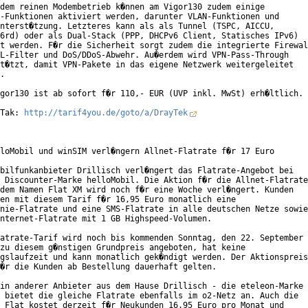
dem reinen Modembetrieb k�nnen am Vigor130 zudem einige

-Funktionen aktiviert werden, darunter VLAN-Funktionen und

nterst�tzung. Letzteres kann als als Tunnel (TSPC, AICCU,

6rd) oder als Dual-Stack (PPP, DHCPv6 Client, Statisches IPv6)

t werden. F�r die Sicherheit sorgt zudem die integrierte Firewal
L-Filter und DoS/DDoS-Abwehr. Au�erdem wird VPN-Pass-Through

t�tzt, damit VPN-Pakete in das eigene Netzwerk weitergeleitet

.

gor130 ist ab sofort f�r 110,- EUR (UVP inkl. MwSt) erh�ltlich.

Tak: 
http://tarif4you.de/goto/a/DrayTek
loMobil und winSIM verl�ngern Allnet-Flatrate f�r 17 Euro

bilfunkanbieter Drillisch verl�ngert das Flatrate-Angebot bei

 Discounter-Marke helloMobil. Die Aktion f�r die Allnet-Flatrate

dem Namen Flat XM wird noch f�r eine Woche verl�ngert. Kunden

en mit diesem Tarif f�r 16,95 Euro monatlich eine

nie-Flatrate und eine SMS-Flatrate in alle deutschen Netze sowie

nternet-Flatrate mit 1 GB Highspeed-Volumen.

atrate-Tarif wird noch bis kommenden Sonntag, den 22. September

zu diesem g�nstigen Grundpreis angeboten, hat keine

gslaufzeit und kann monatlich gek�ndigt werden. Der Aktionspreis

�r die Kunden ab Bestellung dauerhaft gelten.

in anderer Anbieter aus dem Hause Drillisch - die eteleon-Marke

 bietet die gleiche Flatrate ebenfalls im o2-Netz an. Auch die

 Flat kostet derzeit f�r Neukunden 16,95 Euro pro Monat und
