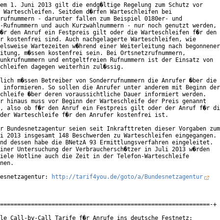
em 1. Juni 2013 gilt die endg�ltige Regelung zum Schutz vor

 Warteschleifen. Seitdem d�rfen Warteschleifen bei

rufnummern - darunter fallen zum Beispiel 0180er- und

-Rufnummern und auch Kurzwahlnummern - nur noch genutzt werden,

�r den Anruf ein Festpreis gilt oder die Warteschleifen f�r den

r kostenfrei sind. Auch nachgelagerte Warteschleifen, wie

elsweise Wartezeiten w�hrend einer Weiterleitung nach begonnener

itung, m�ssen kostenfrei sein. Bei Ortsnetzrufnummern,

unkrufnummern und entgeltfreien Rufnummern ist der Einsatz von

chleifen dagegen weiterhin zul�ssig.

lich m�ssen Betreiber von Sonderrufnummern die Anrufer �ber die

 informieren. So sollen die Anrufer unter anderem mit Beginn der

chleife �ber deren voraussichtliche Dauer informiert werden.

r hinaus muss vor Beginn der Warteschleife der Preis genannt

, also ob f�r den Anruf ein Festpreis gilt oder der Anruf f�r di
der Warteschleife f�r den Anrufer kostenfrei ist.

r Bundesnetzagentur seien seit Inkrafttreten dieser Vorgaben zum

i 2013 insgesamt 148 Beschwerden zu Warteschleifen eingegangen.

nd dessen habe die BNetzA 93 Ermittlungsverfahren eingeleitet.

iner Untersuchung der Verbrauchersch�tzer in Juli 2013 w�rden

iele Hotline auch die Zeit in der Telefon-Warteschleife

nen.     

esnetzagentur: 
http://tarif4you.de/goto/a/Bundesnetzagentur
=============================================================-+

le Call-by-Call Tarife f�r Anrufe ins deutsche Festnetz:
