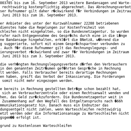
003785 bis zum 16. September 2013 weitere Bandansagen und Warte-

 rechtswidrig kostenpflichtig abgerechnet. Das Abrechnungsverbot

ser Rufnummer gilt daher r�ckwirkend f�r Verbindungen im Zeitrau
 Juni 2013 bis zum 16. September 2013. 

er Anbieter des unter der Kurzwahlnummer 22288 betriebenen

dienstes habe die Regelungen zur Kostenfreiheit von

chleifen nicht eingehalten, so die Bundesnetzagentur. So wurden

rufer nach Entgegennahme des Gespr�chs durch eine in die L�nge

ne Bandansage hingehalten, erkl�rt die BNetzA, w�hrend die

g suggerierte, sofort mit einem Gespr�chspartner verbunden zu

. Auch f�r diese Rufnummer gilt das Rechnungslegungs- und

ierungsverbot r�ckwirkend und zwar f�r Verbindungen im Zeitraum

 Juni 2013 bis zum 3. September 2013.

die verh�ngten Rechnungslegungsverbote d�rfen den Verbrauchern

in den genannten Zeitr�umen gef�hrten Gespr�che in Rechnung

lt werden. Falls Verbraucher bereits derartige Rechnungen

en haben, greift das Verbot der Inkassierung. Die Forderungen

 somit nicht mehr eingezogen werden.

e bereits in Rechnung gestellten Betr�ge schon bezahlt hat,

 sich an Verbraucherzentrale oder einen Rechtsanwalt wenden und

hen, das Geld zur�ckzufordern. Die Bundesnetzagentur weit in

 Zusammenhang auf den Wegfall des Entgeltanspruchs nach �66h

mmunikationsgesetz hin. Danach muss ein Endnutzer das

dungsentgelt nicht zahlen, wenn Warteschleifen rechtswidrig

etzt werden oder die Informationsansage zu Warteschleifen nicht

gsgem�� erfolgt ist. 

grund zu Kostenlosen Warteschleifen
