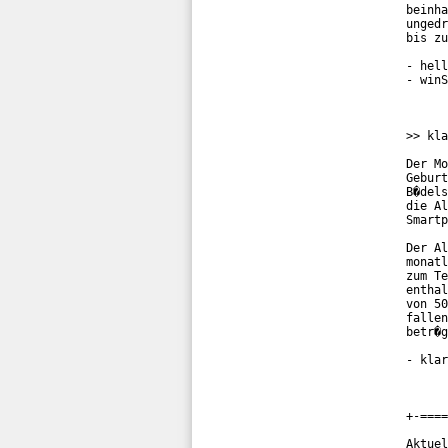
beinha
ungedr
bis zu
- hell
- winS
>> kla
Der Mo
Geburt
B�dels
die Al
Smartp
Der Al
monatl
zum Te
enthal
von 50
fallen
betr�g
- klar
+-====