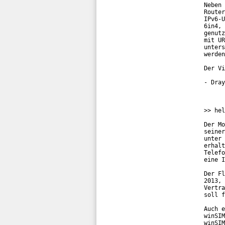
Neben 
Router
IPv6-U
6in4, 
genutz
mit UR
unters
werden
Der Vi
- Dray
>> hel
Der Mo
seiner
unter 
erhalt
Telefo
eine I
Der Fl
2013, 
Vertra
soll f
Auch e
winSIM
winSIM