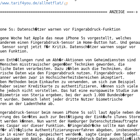
/www.tarif4you.de/allnetflat/
================================================= ANZEIGE ===-+

one 5s: Datensch�tzer warnen vor Fingerabdruck-Funktion

gene Woche hat Apple das neue iPhone 5s vorgestellt, welches

anderem einen Fingerabdruck-Sensor im Home-Button hat. Und genau

 Sensor sorgt jetzt f�r Kritik. Datensch�tzer warnen sogar vor

uen Funktion.

en Enth�llungen rund um Abh�r-Aktionen von Geheimdiensten sind

Menschen misstrauischer gegen�ber Techniken geworden, die

liche Daten verarbeiten. Dazu z�hlen auch die Techniken, die

rische Daten wie den Fingerabdruck nutzen. Fingerabdruck- oder

anner werden zwar in Hochsicherheitsbereichen akzeptiert.

ben Methoden beim Einkaufen zu verwenden, um sich zum Beispiel

haber seiner Kreditkarte zu authentifizieren, k�nnen sich viele

he jedoch nicht vorstellen. Das hat eine europaweite Studie zum

Biometrie von Steria ergeben, bei der auch 1.000 Bundesb�rger

t wurden. Demnach lehnt jeder dritte Nutzer biometrische

ren an der Ladentheke ab.

ngerabdruck-Sensor beim neuen iPhone 5s soll laut Apple neben de
rrung des Ger�tes auch zur Best�tigung der Eink�ufe iTunes Store

t werden k�nnen. Nun warnt der Hamburger Datenschutzbeauftragte

es Caspar vor dieser Funktion. �Fingerabdr�cke sollte man daher

f�r allt�gliche Authentifizierungsverfahren abgeben, insbesonder
ie in einer Datei gespeichert werden�, sagte Caspar dem Spiegel.

e Aussage von Apple, dass die Fingerabdruck-Daten ausschlie�lich
