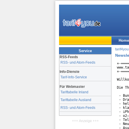
Home
tarif4you
Service
Newsle
RSS-Feeds
RSS- und Atom-Feeds
+-====
www.ta
+-====
Info-Dienste
Tarif-Info-Service
Willko
Für Webmaster
Die Th
Tariftabelle Inland
 - Bun
 - Dra
Tariftabelle Ausland
 - hel
 - kla
RSS- und Atom-Feeds
 - iPh
 - o2:
 - Tel
+++ Anzeige +++
 - Neu
 - Asu