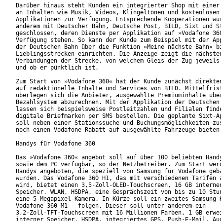
Darüber hinaus steht Kunden ein integrierter Shop mit einer 
an Inhalten wie Musik, Videos, Klingeltönen und kostenlosen

Applikationen zur Verfügung. Entsprechende Kooperationen wur
anderem mit Deutscher Bahn, Deutsche Post, BILD, Sixt und St
geschlossen, deren Dienste per Applikation auf »Vodafone 360
Verfügung stehen. So kann der Kunde zum Beispiel mit der App
der Deutschen Bahn über die Funktion »Meine nächste Bahn« bi
Lieblingsstrecken einrichten. Die Anzeige zeigt die nächsten
Verbindungen der Strecke, von welchem Gleis der Zug jeweils 
und ob er pünktlich ist.

Zum Start von »Vodafone 360« hat der Kunde zunächst direkten
auf redaktionelle Inhalte und Services von BILD. Mittelfrist
überlegen sich die Anbieter, ausgewählte Premiuminhalte über
Bezahlsystem abzurechnen. Mit der Applikation der Deutschen 
lassen sich beispielsweise Postleitzahlen und Filialen finde
digitale Briefmarken per SMS bestellen. Die geplante Sixt-Ap
soll neben einer Stationssuche und Buchungsmöglichkeiten zus
noch einen Vodafone Rabatt auf ausgewählte Fahrzeuge bieten.
Handys für Vodafone 360

Das »Vodafone 360« angebot soll auf über 100 beliebten Handy
sowie dem PC verfügbar, so der Netzbetreiber. Zum Start werd
Handys angeboten, die speziell von Samsung für Vodafone geba
wurden. Das Vodafone 360 H1, das mit verschiedenen Tarifen a
wird, bietet einen 3,5-Zoll-OLED-Touchscreen, 16 GB internen
Speicher, WLAN, HSDPA, eine Gesprächszeit von bis zu 10 Stun
eine 5-Megapixel-Kamera. In Kürze soll ein zweites Samsung H
Vodafone 360 M1 - folgen. Dieser soll unter anderem ein

3,2-Zoll-TFT-Touchscreen mit 16 Millionen Farben, 1 GB erwei
interner Speicher, HSDPA, integriertes GPS, Push-E-Mail, Aud