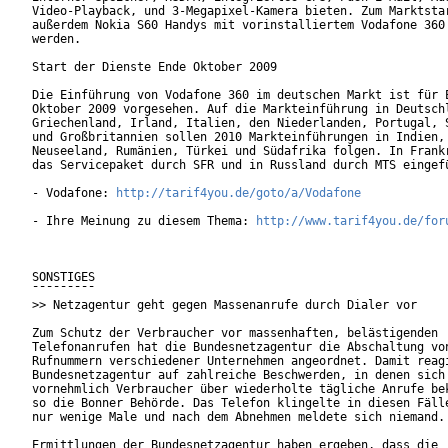
Video-Playback, und 3-Megapixel-Kamera bieten. Zum Marktstar
außerdem Nokia S60 Handys mit vorinstalliertem Vodafone 360 
werden.

Start der Dienste Ende Oktober 2009

Die Einführung von Vodafone 360 im deutschen Markt ist für E
Oktober 2009 vorgesehen. Auf die Markteinführung in Deutschl
Griechenland, Irland, Italien, den Niederlanden, Portugal, S
und Großbritannien sollen 2010 Markteinführungen in Indien,

Neuseeland, Rumänien, Türkei und Südafrika folgen. In Frankr
das Servicepaket durch SFR und in Russland durch MTS eingefü
- Vodafone: 
http://tarif4you.de/goto/a/Vodafone
- Ihre Meinung zu diesem Thema: 
http://www.tarif4you.de/for
SONSTIGES

¯¯¯¯¯¯¯¯¯

>> Netzagentur geht gegen Massenanrufe durch Dialer vor

Zum Schutz der Verbraucher vor massenhaften, belästigenden

Telefonanrufen hat die Bundesnetzagentur die Abschaltung von
Rufnummern verschiedener Unternehmen angeordnet. Damit reagi
Bundesnetzagentur auf zahlreiche Beschwerden, in denen sich

vornehmlich Verbraucher über wiederholte tägliche Anrufe bek
so die Bonner Behörde. Das Telefon klingelte in diesen Fälle
nur wenige Male und nach dem Abnehmen meldete sich niemand.

Ermittlungen der Bundesnetzagentur haben ergeben, dass die
