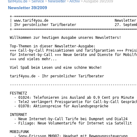
tarif4you.de
>
Service
>
Newsletter
>
Archiv
> Ausgabe 39/2009
Newsletter 39/2009
+-==========================================================
| www.tarif4you.de                               Newsletter 
| Ihr persönlicher Tarifberater                  27. Septemb
+-==========================================================
Willkommen zur heutigen Ausgabe unseres Newsletters!

Top-Themen in dieser Newsletter-Ausgabe:

+++ Call-by-Call Preisaktionen und Tarifgarantien +++ Preisä
für Internet-by-Call +++ Neue Geräte und Dienste für Mobilfu
+++ und vieles mehr... 

Viel Spaß beim Lesen und eine schöne Woche!

tarif4you.de - Ihr persönlicher Tarifberater

------------------------------------------------------------
FESTNETZ

  - 01024: Telefonieren ins Ausland ab 0,9 Cent pro Minute

  - Tele2 verlängert Preisgarantie für Call-by-Call Gespräch
  - 01078: Aktionspreise für Auslandsgespräche

INTERNET

  - Neue Internet-by-Call Tarife bei Dumpnet und Dial24

  - Filiago: Neue Volumentarife für Internet via Satellit

MOBILFUNK

  - Sony-Ericsson MH907: Headset mit Bewegungssteuerung
