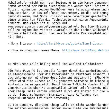
Mobiltelefon nicht mehr zur Bedienung in die Handy genommen 
Kommt während der Musik-Wiedergabe ein Anruf rein, reicht es
Nutzer, einen der beiden Kopfhörer kurz herauszunehmen und w
einzustecken, um das Telefonat anzunehmen. Um die Bedienung 
demonstrieren, hat Sony Ericsson eine Comicfigur geschaffen,
einem animierten Film die Technologie mit einem Augenzwinker
erklärt. Das Video ist zu sehen auf:

www.sonyericsson.com/putyourearsincontrol. Das Sony Ericsson
soll zu Beginn des vierten Quartals in den Farben Gelb/Weiß 
Chrome erhältlich sein. Die unverbindliche Preisempfehlung l
49,- Euro.               

- Sony Ericsson: 
http://tarif4you.de/goto/a/SonyEricsson
- Ihre Meinung zu diesem Thema: 
http://www.tarif4you.de/for
>> Mit Cheap Calls billig mobil ins Ausland telefonieren

Die PeterPays AG ist bereits länger durch die werbefinanzier
Telefongespräche über die PeterZahlt.de Plattform bekannt. N
das Unternehmen günstige Gespräche ins Ausland für iPhone-Nu
Dafür wird eine »Cheap Calls« genannte Software im iPhone Ap
kostenlos bereitgestellt. Damit könen T-Mobile Kunden für 29
Cent/Minute in über 40 ausgewählte Länder telefonieren. Die 
über Cheap Calls werden komplett durch die Kosten für die Ve
zu der Sonderrufnummer finanziert, eine Aufladung von

Prepaid-Guthaben ist nicht notwendig.

Zu den Ländern, die über Cheap Calls erreicht werden können 
die meisten europäischen Länder sowie Ziele wie zum Beispiel