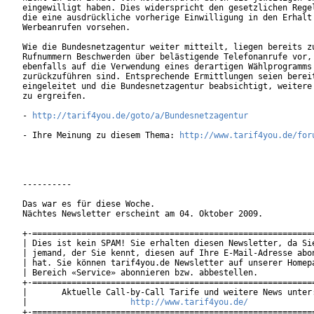
eingewilligt haben. Dies widerspricht den gesetzlichen Regel
die eine ausdrückliche vorherige Einwilligung in den Erhalt 
Werbeanrufen vorsehen.

Wie die Bundesnetzagentur weiter mitteilt, liegen bereits zu
Rufnummern Beschwerden über belästigende Telefonanrufe vor, 
ebenfalls auf die Verwendung eines derartigen Wählprogramms

zurückzuführen sind. Entsprechende Ermittlungen seien bereit
eingeleitet und die Bundesnetzagentur beabsichtigt, weitere 
zu ergreifen.

- 
http://tarif4you.de/goto/a/Bundesnetzagentur
- Ihre Meinung zu diesem Thema: 
http://www.tarif4you.de/for
----------

Das war es für diese Woche.

Nächtes Newsletter erscheint am 04. Oktober 2009.

+-==========================================================
| Dies ist kein SPAM! Sie erhalten diesen Newsletter, da Sie
| jemand, der Sie kennt, diesen auf Ihre E-Mail-Adresse abon
| hat. Sie können tarif4you.de Newsletter auf unserer Homepa
| Bereich «Service» abonnieren bzw. abbestellen.            
+-==========================================================
|       Aktuelle Call-by-Call Tarife und weitere News unter:
|                     
http://www.tarif4you.de/
           
+-==========================================================