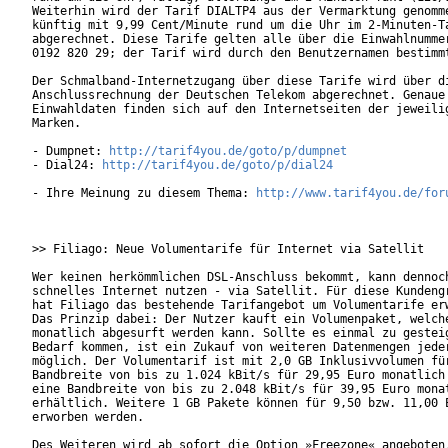
Weiterhin wird der Tarif DIALTP4 aus der Vermarktung genomme
künftig mit 9,99 Cent/Minute rund um die Uhr im 2-Minuten-Ta
abgerechnet. Diese Tarife gelten alle über die Einwahlnummer
0192 820 29; der Tarif wird durch den Benutzernamen bestimmt
Der Schmalband-Internetzugang über diese Tarife wird über di
Anschlussrechnung der Deutschen Telekom abgerechnet. Genaue

Einwahldaten finden sich auf den Internetseiten der jeweilig
Marken.   

- Dumpnet: 
http://tarif4you.de/goto/p/dumpnet
- Dial24: 
http://tarif4you.de/goto/p/dial24
- Ihre Meinung zu diesem Thema: 
http://www.tarif4you.de/for
>> Filiago: Neue Volumentarife für Internet via Satellit

Wer keinen herkömmlichen DSL-Anschluss bekommt, kann dennoch
schnelles Internet nutzen - via Satellit. Für diese Kundengr
hat Filiago das bestehende Tarifangebot um Volumentarife erw
Das Prinzip dabei: Der Nutzer kauft ein Volumenpaket, welche
monatlich abgesurft werden kann. Sollte es einmal zu gesteig
Bedarf kommen, ist ein Zukauf von weiteren Datenmengen jeder
möglich. Der Volumentarif ist mit 2,0 GB Inklusivvolumen für
Bandbreite von bis zu 1.024 kBit/s für 29,95 Euro monatlich 
eine Bandbreite von bis zu 2.048 kBit/s für 39,95 Euro monat
erhältlich. Weitere 1 GB Pakete können für 9,50 bzw. 11,00 E
erworben werden.

Des Weiteren wird ab sofort die Option »Freezone« angeboten.