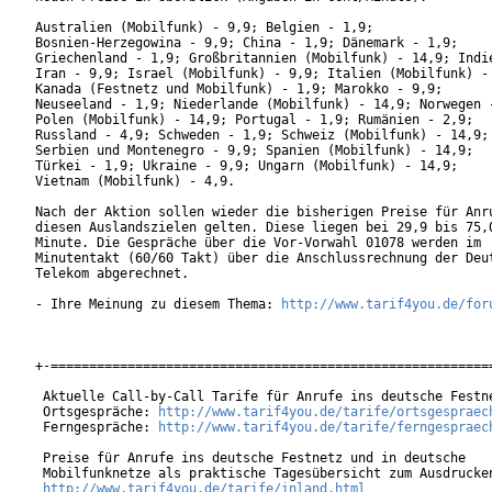
Australien (Mobilfunk) - 9,9; Belgien - 1,9;

Bosnien-Herzegowina - 9,9; China - 1,9; Dänemark - 1,9;

Griechenland - 1,9; Großbritannien (Mobilfunk) - 14,9; Indie
Iran - 9,9; Israel (Mobilfunk) - 9,9; Italien (Mobilfunk) - 
Kanada (Festnetz und Mobilfunk) - 1,9; Marokko - 9,9;

Neuseeland - 1,9; Niederlande (Mobilfunk) - 14,9; Norwegen -
Polen (Mobilfunk) - 14,9; Portugal - 1,9; Rumänien - 2,9;

Russland - 4,9; Schweden - 1,9; Schweiz (Mobilfunk) - 14,9;

Serbien und Montenegro - 9,9; Spanien (Mobilfunk) - 14,9;

Türkei - 1,9; Ukraine - 9,9; Ungarn (Mobilfunk) - 14,9;

Vietnam (Mobilfunk) - 4,9.

Nach der Aktion sollen wieder die bisherigen Preise für Anru
diesen Auslandszielen gelten. Diese liegen bei 29,9 bis 75,0
Minute. Die Gespräche über die Vor-Vorwahl 01078 werden im

Minutentakt (60/60 Takt) über die Anschlussrechnung der Deut
Telekom abgerechnet.

- Ihre Meinung zu diesem Thema: 
http://www.tarif4you.de/for
+-==========================================================
 Aktuelle Call-by-Call Tarife für Anrufe ins deutsche Festne
 Ortsgespräche: 
http://www.tarif4you.de/tarife/ortsgespraec
 Ferngespräche: 
http://www.tarif4you.de/tarife/ferngespraec
 Preise für Anrufe ins deutsche Festnetz und in deutsche

 Mobilfunknetze als praktische Tagesübersicht zum Ausdrucken
http://www.tarif4you.de/tarife/inland.html