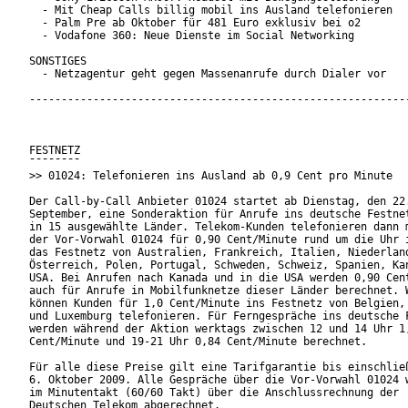
  - Mit Cheap Calls billig mobil ins Ausland telefonieren

  - Palm Pre ab Oktober für 481 Euro exklusiv bei o2

  - Vodafone 360: Neue Dienste im Social Networking

SONSTIGES

  - Netzagentur geht gegen Massenanrufe durch Dialer vor

------------------------------------------------------------
FESTNETZ

¯¯¯¯¯¯¯¯

>> 01024: Telefonieren ins Ausland ab 0,9 Cent pro Minute

Der Call-by-Call Anbieter 01024 startet ab Dienstag, den 22.
September, eine Sonderaktion für Anrufe ins deutsche Festnet
in 15 ausgewählte Länder. Telekom-Kunden telefonieren dann m
der Vor-Vorwahl 01024 für 0,90 Cent/Minute rund um die Uhr i
das Festnetz von Australien, Frankreich, Italien, Niederland
Österreich, Polen, Portugal, Schweden, Schweiz, Spanien, Kan
USA. Bei Anrufen nach Kanada und in die USA werden 0,90 Cent
auch für Anrufe in Mobilfunknetze dieser Länder berechnet. W
können Kunden für 1,0 Cent/Minute ins Festnetz von Belgien, 
und Luxemburg telefonieren. Für Ferngespräche ins deutsche F
werden während der Aktion werktags zwischen 12 und 14 Uhr 1,
Cent/Minute und 19-21 Uhr 0,84 Cent/Minute berechnet.       
Für alle diese Preise gilt eine Tarifgarantie bis einschließ
6. Oktober 2009. Alle Gespräche über die Vor-Vorwahl 01024 w
im Minutentakt (60/60 Takt) über die Anschlussrechnung der

Deutschen Telekom abgerechnet.
