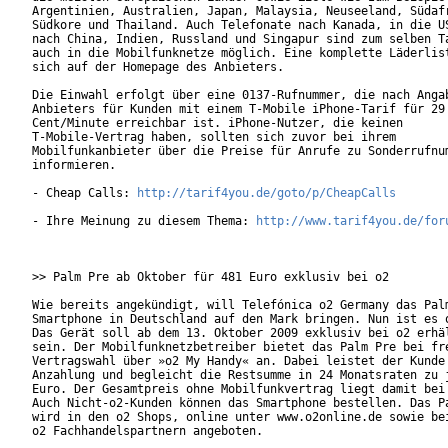
Argentinien, Australien, Japan, Malaysia, Neuseeland, Südafr
Südkore und Thailand. Auch Telefonate nach Kanada, in die US
nach China, Indien, Russland und Singapur sind zum selben Ta
auch in die Mobilfunknetze möglich. Eine komplette Läderlist
sich auf der Homepage des Anbieters.

Die Einwahl erfolgt über eine 0137-Rufnummer, die nach Angab
Anbieters für Kunden mit einem T-Mobile iPhone-Tarif für 29

Cent/Minute erreichbar ist. iPhone-Nutzer, die keinen

T-Mobile-Vertrag haben, sollten sich zuvor bei ihrem

Mobilfunkanbieter über die Preise für Anrufe zu Sonderrufnum
informieren.

- Cheap Calls: 
http://tarif4you.de/goto/p/CheapCalls
- Ihre Meinung zu diesem Thema: 
http://www.tarif4you.de/for
>> Palm Pre ab Oktober für 481 Euro exklusiv bei o2

Wie bereits angekündigt, will Telefónica o2 Germany das Palm
Smartphone in Deutschland auf den Mark bringen. Nun ist es o
Das Gerät soll ab dem 13. Oktober 2009 exklusiv bei o2 erhäl
sein. Der Mobilfunknetzbetreiber bietet das Palm Pre bei fre
Vertragswahl über »o2 My Handy« an. Dabei leistet der Kunde 
Anzahlung und begleicht die Restsumme in 24 Monatsraten zu j
Euro. Der Gesamtpreis ohne Mobilfunkvertrag liegt damit bei 
Auch Nicht-o2-Kunden können das Smartphone bestellen. Das Pa
wird in den o2 Shops, online unter www.o2online.de sowie bei
o2 Fachhandelspartnern angeboten.
