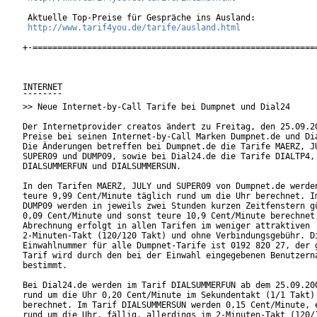
 Aktuelle Top-Preise für Gespräche ins Ausland:

http://www.tarif4you.de/tarife/ausland.html
+-==========================================================
INTERNET

¯¯¯¯¯¯¯¯

>> Neue Internet-by-Call Tarife bei Dumpnet und Dial24

Der Internetprovider creatos ändert zu Freitag, den 25.09.20
Preise bei seinen Internet-by-Call Marken Dumpnet.de und Dia
Die Änderungen betreffen bei Dumpnet.de die Tarife MAERZ, JU
SUPER09 und DUMP09, sowie bei Dial24.de die Tarife DIALTP4,

DIALSUMMERFUN und DIALSUMMERSUN.

In den Tarifen MAERZ, JULY und SUPER09 von Dumpnet.de werden
teure 9,99 Cent/Minute täglich rund um die Uhr berechnet. Im
DUMP09 werden in jeweils zwei Stunden kurzen Zeitfenstern gü
0,09 Cent/Minute und sonst teure 10,9 Cent/Minute berechnet.
Abrechnung erfolgt in allen Tarifen im weniger attraktiven

2-Minuten-Takt (120/120 Takt) und ohne Verbindungsgebühr. Di
Einwahlnummer für alle Dumpnet-Tarife ist 0192 820 27, der g
Tarif wird durch den bei der Einwahl eingegebenen Benutzerna
bestimmt.        

Bei Dial24.de werden im Tarif DIALSUMMERFUN ab dem 25.09.200
rund um die Uhr 0,20 Cent/Minute im Sekundentakt (1/1 Takt)

berechnet. Im Tarif DIALSUMMERSUN werden 0,15 Cent/Minute, e
rund um die Uhr, fällig, allerdings im 2-Minuten-Takt (120/1