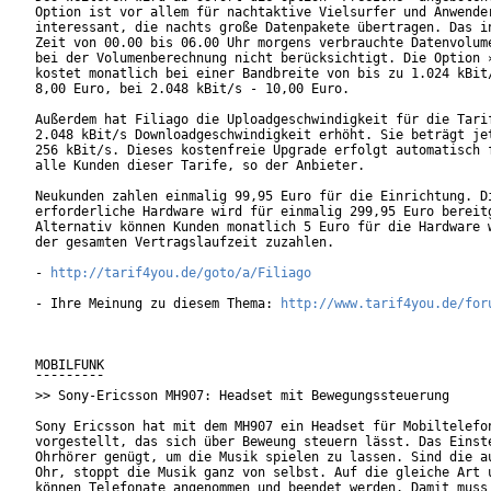
Option ist vor allem für nachtaktive Vielsurfer und Anwender
interessant, die nachts große Datenpakete übertragen. Das in
Zeit von 00.00 bis 06.00 Uhr morgens verbrauchte Datenvolume
bei der Volumenberechnung nicht berücksichtigt. Die Option »
kostet monatlich bei einer Bandbreite von bis zu 1.024 kBit/
8,00 Euro, bei 2.048 kBit/s - 10,00 Euro.

Außerdem hat Filiago die Uploadgeschwindigkeit für die Tarif
2.048 kBit/s Downloadgeschwindigkeit erhöht. Sie beträgt jet
256 kBit/s. Dieses kostenfreie Upgrade erfolgt automatisch f
alle Kunden dieser Tarife, so der Anbieter.

Neukunden zahlen einmalig 99,95 Euro für die Einrichtung. Di
erforderliche Hardware wird für einmalig 299,95 Euro bereitg
Alternativ können Kunden monatlich 5 Euro für die Hardware w
der gesamten Vertragslaufzeit zuzahlen.   

- 
http://tarif4you.de/goto/a/Filiago
- Ihre Meinung zu diesem Thema: 
http://www.tarif4you.de/for
MOBILFUNK

¯¯¯¯¯¯¯¯¯

>> Sony-Ericsson MH907: Headset mit Bewegungssteuerung

Sony Ericsson hat mit dem MH907 ein Headset für Mobiltelefon
vorgestellt, das sich über Beweung steuern lässt. Das Einste
Ohrhörer genügt, um die Musik spielen zu lassen. Sind die au
Ohr, stoppt die Musik ganz von selbst. Auf die gleiche Art u
können Telefonate angenommen und beendet werden. Damit muss 