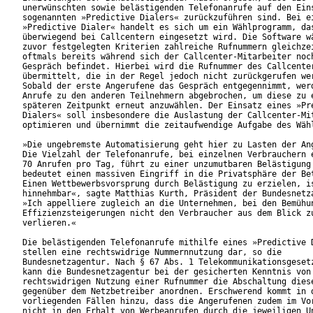
unerwünschten sowie belästigenden Telefonanrufe auf den Eins
sogenannten »Predictive Dialers« zurückzuführen sind. Bei ei
»Predictive Dialer« handelt es sich um ein Wählprogramm, das
überwiegend bei Callcentern eingesetzt wird. Die Software wä
zuvor festgelegten Kriterien zahlreiche Rufnummern gleichzei
oftmals bereits während sich der Callcenter-Mitarbeiter noch
Gespräch befindet. Hierbei wird die Rufnummer des Callcenter
übermittelt, die in der Regel jedoch nicht zurückgerufen wer
Sobald der erste Angerufene das Gespräch entgegennimmt, werd
Anrufe zu den anderen Teilnehmern abgebrochen, um diese zu e
späteren Zeitpunkt erneut anzuwählen. Der Einsatz eines »Pre
Dialers« soll insbesondere die Auslastung der Callcenter-Mit
optimieren und übernimmt die zeitaufwendige Aufgabe des Wähl
»Die ungebremste Automatisierung geht hier zu Lasten der Ang
Die Vielzahl der Telefonanrufe, bei einzelnen Verbrauchern e
70 Anrufen pro Tag, führt zu einer unzumutbaren Belästigung 
bedeutet einen massiven Eingriff in die Privatsphäre der Bet
Einen Wettbewerbsvorsprung durch Belästigung zu erzielen, is
hinnehmbar«, sagte Matthias Kurth, Präsident der Bundesnetza
»Ich appelliere zugleich an die Unternehmen, bei den Bemühun
Effizienzsteigerungen nicht den Verbraucher aus dem Blick zu
verlieren.«

Die belästigenden Telefonanrufe mithilfe eines »Predictive D
stellen eine rechtswidrige Nummernnutzung dar, so die

Bundesnetzagentur. Nach § 67 Abs. 1 Telekommunikationsgesetz
kann die Bundesnetzagentur bei der gesicherten Kenntnis von 
rechtswidrigen Nutzung einer Rufnummer die Abschaltung diese
gegenüber dem Netzbetreiber anordnen. Erschwerend kommt in d
vorliegenden Fällen hinzu, dass die Angerufenen zudem im Vor
nicht in den Erhalt von Werbeanrufen durch die jeweiligen Un