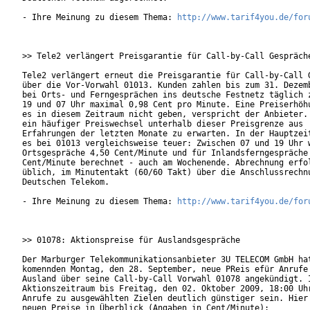
- Ihre Meinung zu diesem Thema: 
http://www.tarif4you.de/for
>> Tele2 verlängert Preisgarantie für Call-by-Call Gespräche
Tele2 verlängert erneut die Preisgarantie für Call-by-Call G
über die Vor-Vorwahl 01013. Kunden zahlen bis zum 31. Dezemb
bei Orts- und Ferngesprächen ins deutsche Festnetz täglich z
19 und 07 Uhr maximal 0,98 Cent pro Minute. Eine Preiserhöhu
es in diesem Zeitraum nicht geben, verspricht der Anbieter. 
ein häufiger Preiswechsel unterhalb dieser Preisgrenze aus

Erfahrungen der letzten Monate zu erwarten. In der Hauptzeit
es bei 01013 vergleichsweise teuer: Zwischen 07 und 19 Uhr w
Ortsgespräche 4,50 Cent/Minute und für Inlandsferngespräche 
Cent/Minute berechnet - auch am Wochenende. Abrechnung erfol
üblich, im Minutentakt (60/60 Takt) über die Anschlussrechnu
Deutschen Telekom.           

- Ihre Meinung zu diesem Thema: 
http://www.tarif4you.de/for
>> 01078: Aktionspreise für Auslandsgespräche

Der Marburger Telekommunikationsanbieter 3U TELECOM GmbH hat
komennden Montag, den 28. September, neue PReis efür Anrufe 
Ausland über seine Call-by-Call Vorwahl 01078 angekündigt. I
Aktionszeitraum bis Freitag, den 02. Oktober 2009, 18:00 Uhr
Anrufe zu ausgewählten Zielen deutlich günstiger sein. Hier 
neuen Preise in Überblick (Angaben in Cent/Minute):
