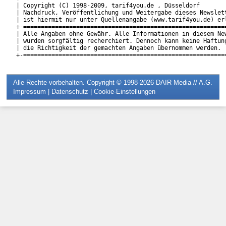
| Copyright (C) 1998-2009, tarif4you.de , Düsseldorf        
| Nachdruck, Veröffentlichung und Weitergabe dieses Newslett
| ist hiermit nur unter Quellenangabe (www.tarif4you.de) erl
+-==========================================================
| Alle Angaben ohne Gewähr. Alle Informationen in diesem New
| wurden sorgfältig recherchiert. Dennoch kann keine Haftung
| die Richtigkeit der gemachten Angaben übernommen werden.  
Alle Rechte vorbehalten. Copyright © 1998-2026
DAIR Media // A.G.
Impressum
|
Datenschutz
|
Cookie-Einstellungen