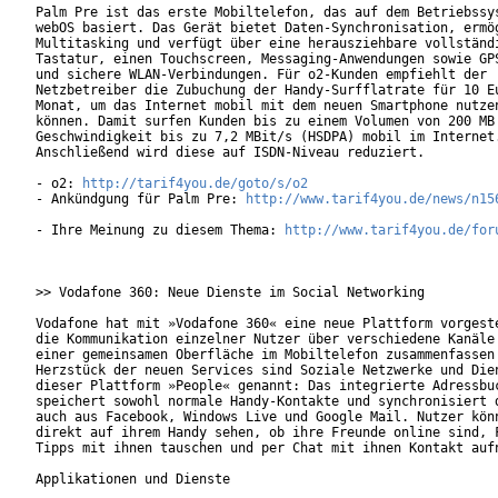
Palm Pre ist das erste Mobiltelefon, das auf dem Betriebssys
webOS basiert. Das Gerät bietet Daten-Synchronisation, ermög
Multitasking und verfügt über eine herausziehbare vollständi
Tastatur, einen Touchscreen, Messaging-Anwendungen sowie GPS
und sichere WLAN-Verbindungen. Für o2-Kunden empfiehlt der

Netzbetreiber die Zubuchung der Handy-Surfflatrate für 10 Eu
Monat, um das Internet mobil mit dem neuen Smartphone nutzen
können. Damit surfen Kunden bis zu einem Volumen von 200 MB 
Geschwindigkeit bis zu 7,2 MBit/s (HSDPA) mobil im Internet.
Anschließend wird diese auf ISDN-Niveau reduziert.         

- o2: 
http://tarif4you.de/goto/s/o2
- Ankündgung für Palm Pre: 
http://www.tarif4you.de/news/n15
- Ihre Meinung zu diesem Thema: 
http://www.tarif4you.de/for
>> Vodafone 360: Neue Dienste im Social Networking

Vodafone hat mit »Vodafone 360« eine neue Plattform vorgeste
die Kommunikation einzelner Nutzer über verschiedene Kanäle 
einer gemeinsamen Oberfläche im Mobiltelefon zusammenfassen 
Herzstück der neuen Services sind Soziale Netzwerke und Dien
dieser Plattform »People« genannt: Das integrierte Adressbuc
speichert sowohl normale Handy-Kontakte und synchronisiert d
auch aus Facebook, Windows Live und Google Mail. Nutzer könn
direkt auf ihrem Handy sehen, ob ihre Freunde online sind, F
Tipps mit ihnen tauschen und per Chat mit ihnen Kontakt aufn
Applikationen und Dienste
