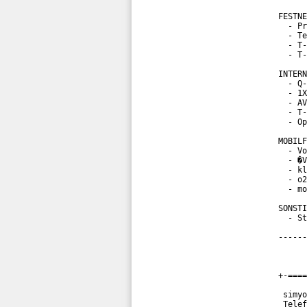
FESTNE
  - Pr
  - Te
  - T-
  - T-
INTERN
  - Q-
  - 1X
  - AV
  - T-
  - Op
MOBILF
  - Vo
  - �V
  - kl
  - o2
  - mo
SONSTI
  - St
------
+-====
 simyo
 Telef