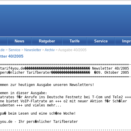
News
Ratgeber
Tarife
Service
Imp
.de
>
Service
>
Newsletter
>
Archiv
> Ausgabe 40/2005
tter 40/2005
===============================================================-
tarif4you.de�������������������������������� Newsletter 40/2005 
pers�nlicher Tarifberater�������������������  �09. Oktober 2005 
===============================================================-
mmen zur heutigen Ausgabe unseren Newsletters!

emen in dieser Ausgabe:

atrates f�r Anrufe ins Deutsche Festnetz bei T-Com und Tele2 +++

ne bietet VoIP-Flatrate an +++ o2 mit neuer Aktion f�r Sch�ler

udenten +++ und vieles mehr...

pa� beim Lesen und eine sch�ne Woche!

you.de - Ihr pers�nlicher Tarifberater

----------------------------------------------------------------