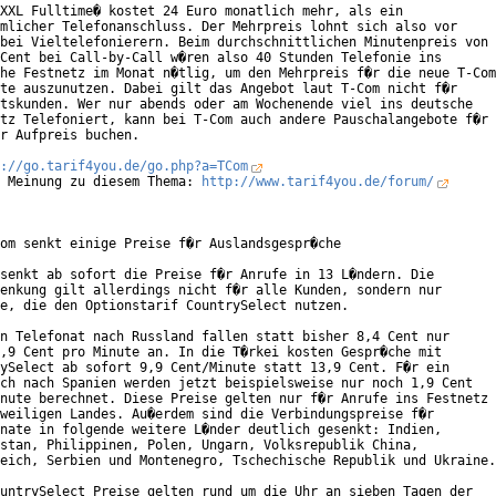
XXL Fulltime� kostet 24 Euro monatlich mehr, als ein

mlicher Telefonanschluss. Der Mehrpreis lohnt sich also vor

bei Vieltelefonierern. Beim durchschnittlichen Minutenpreis von

Cent bei Call-by-Call w�ren also 40 Stunden Telefonie ins

he Festnetz im Monat n�tlig, um den Mehrpreis f�r die neue T-Com

te auszunutzen. Dabei gilt das Angebot laut T-Com nicht f�r

tskunden. Wer nur abends oder am Wochenende viel ins deutsche

tz Telefoniert, kann bei T-Com auch andere Pauschalangebote f�r

r Aufpreis buchen.        

://go.tarif4you.de/go.php?a=TCom
 Meinung zu diesem Thema: 
http://www.tarif4you.de/forum/
om senkt einige Preise f�r Auslandsgespr�che

senkt ab sofort die Preise f�r Anrufe in 13 L�ndern. Die

enkung gilt allerdings nicht f�r alle Kunden, sondern nur

e, die den Optionstarif CountrySelect nutzen.

n Telefonat nach Russland fallen statt bisher 8,4 Cent nur

,9 Cent pro Minute an. In die T�rkei kosten Gespr�che mit

ySelect ab sofort 9,9 Cent/Minute statt 13,9 Cent. F�r ein

ch nach Spanien werden jetzt beispielsweise nur noch 1,9 Cent

nute berechnet. Diese Preise gelten nur f�r Anrufe ins Festnetz

weiligen Landes. Au�erdem sind die Verbindungspreise f�r

nate in folgende weitere L�nder deutlich gesenkt: Indien,

stan, Philippinen, Polen, Ungarn, Volksrepublik China,

eich, Serbien und Montenegro, Tschechische Republik und Ukraine.

untrySelect Preise gelten rund um die Uhr an sieben Tagen der
