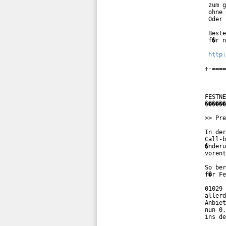
 zum g
 ohne 
 Oder 
 Beste
 f�r n
http:
+-====
FESTNE
������
>> Pre
In der
Call-b
�nderu
vorent
So ber
f�r Fe
01029 
allerd
Anbiet
nun 0,
ins de