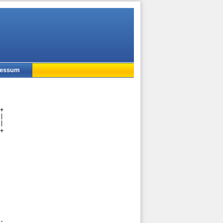
ressum
+

|

|

+

-
