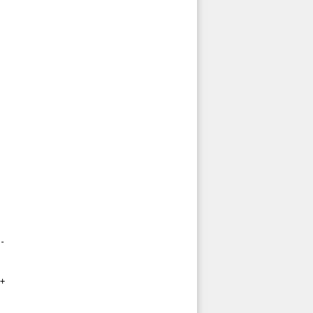
-

+
