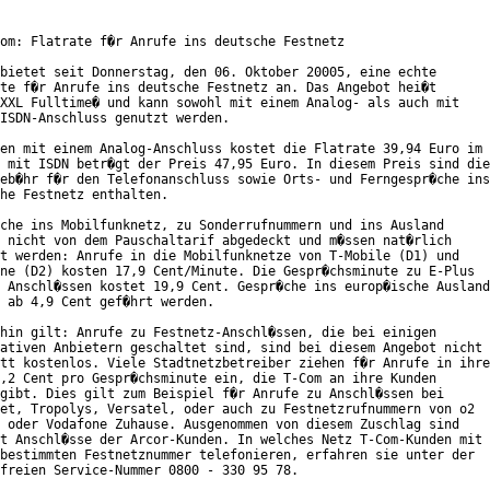
om: Flatrate f�r Anrufe ins deutsche Festnetz

bietet seit Donnerstag, den 06. Oktober 20005, eine echte

te f�r Anrufe ins deutsche Festnetz an. Das Angebot hei�t

XXL Fulltime� und kann sowohl mit einem Analog- als auch mit

ISDN-Anschluss genutzt werden.

en mit einem Analog-Anschluss kostet die Flatrate 39,94 Euro im

 mit ISDN betr�gt der Preis 47,95 Euro. In diesem Preis sind die

eb�hr f�r den Telefonanschluss sowie Orts- und Ferngespr�che ins

he Festnetz enthalten.

che ins Mobilfunknetz, zu Sonderrufnummern und ins Ausland

 nicht von dem Pauschaltarif abgedeckt und m�ssen nat�rlich

t werden: Anrufe in die Mobilfunknetze von T-Mobile (D1) und

ne (D2) kosten 17,9 Cent/Minute. Die Gespr�chsminute zu E-Plus

 Anschl�ssen kostet 19,9 Cent. Gespr�che ins europ�ische Ausland

 ab 4,9 Cent gef�hrt werden.     

hin gilt: Anrufe zu Festnetz-Anschl�ssen, die bei einigen

ativen Anbietern geschaltet sind, sind bei diesem Angebot nicht

tt kostenlos. Viele Stadtnetzbetreiber ziehen f�r Anrufe in ihre

,2 Cent pro Gespr�chsminute ein, die T-Com an ihre Kunden

gibt. Dies gilt zum Beispiel f�r Anrufe zu Anschl�ssen bei

et, Tropolys, Versatel, oder auch zu Festnetzrufnummern von o2

 oder Vodafone Zuhause. Ausgenommen von diesem Zuschlag sind

t Anschl�sse der Arcor-Kunden. In welches Netz T-Com-Kunden mit

bestimmten Festnetznummer telefonieren, erfahren sie unter der

freien Service-Nummer 0800 - 330 95 78.         
