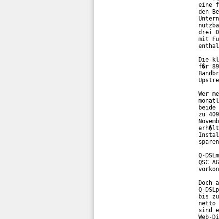
eine f
den Be
Untern
nutzba
drei D
mit Fu
enthal
Die kl
f�r 89
Bandbr
Upstre
Wer me
monatl
beide 
zu 409
Novemb
erh�lt
Instal
sparen
Q-DSLm
QSC AG
vorkon
Doch a
Q-DSLp
bis zu
netto 
sind e
Web-Di