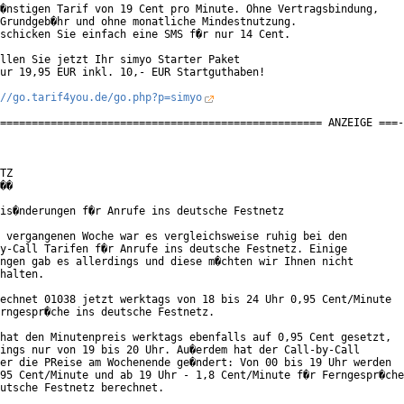
�nstigen Tarif von 19 Cent pro Minute. Ohne Vertragsbindung,

Grundgeb�hr und ohne monatliche Mindestnutzung.

schicken Sie einfach eine SMS f�r nur 14 Cent.

llen Sie jetzt Ihr simyo Starter Paket

ur 19,95 EUR inkl. 10,- EUR Startguthaben!

//go.tarif4you.de/go.php?p=simyo
=================================================== ANZEIGE ===-
TZ

��

is�nderungen f�r Anrufe ins deutsche Festnetz

 vergangenen Woche war es vergleichsweise ruhig bei den

y-Call Tarifen f�r Anrufe ins deutsche Festnetz. Einige

ngen gab es allerdings und diese m�chten wir Ihnen nicht

halten.

echnet 01038 jetzt werktags von 18 bis 24 Uhr 0,95 Cent/Minute

rngespr�che ins deutsche Festnetz.

hat den Minutenpreis werktags ebenfalls auf 0,95 Cent gesetzt,

ings nur von 19 bis 20 Uhr. Au�erdem hat der Call-by-Call

er die PReise am Wochenende ge�ndert: Von 00 bis 19 Uhr werden

95 Cent/Minute und ab 19 Uhr - 1,8 Cent/Minute f�r Ferngespr�che

utsche Festnetz berechnet.
