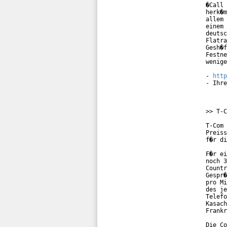
�Call 
herk�m
allem 
einem 
deutsc
Flatra
Gesh�f
Festne
wenige
- 
http
- Ihre
>> T-C
T-Com 
Preiss
f�r di
F�r ei
noch 3
Countr
Gespr�
pro Mi
des je
Telefo
Kasach
Frankr
Die Co