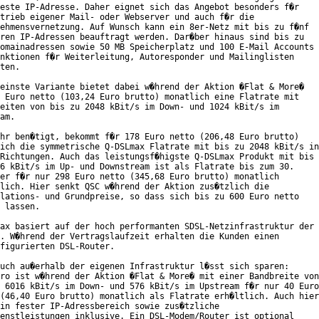
este IP-Adresse. Daher eignet sich das Angebot besonders f�r

trieb eigener Mail- oder Webserver und auch f�r die

ehmensvernetzung. Auf Wunsch kann ein 8er-Netz mit bis zu f�nf

ren IP-Adressen beauftragt werden. Dar�ber hinaus sind bis zu

omainadressen sowie 50 MB Speicherplatz und 100 E-Mail Accounts

nktionen f�r Weiterleitung, Autoresponder und Mailinglisten

ten. 

einste Variante bietet dabei w�hrend der Aktion �Flat & More�

 Euro netto (103,24 Euro brutto) monatlich eine Flatrate mit

eiten von bis zu 2048 kBit/s im Down- und 1024 kBit/s im

am.   

hr ben�tigt, bekommt f�r 178 Euro netto (206,48 Euro brutto)

ich die symmetrische Q-DSLmax Flatrate mit bis zu 2048 kBit/s in

Richtungen. Auch das leistungsf�higste Q-DSLmax Produkt mit bis

6 kBit/s im Up- und Downstream ist als Flatrate bis zum 30.

er f�r nur 298 Euro netto (345,68 Euro brutto) monatlich

lich. Hier senkt QSC w�hrend der Aktion zus�tzlich die

lations- und Grundpreise, so dass sich bis zu 600 Euro netto

 lassen.       

ax basiert auf der hoch performanten SDSL-Netzinfrastruktur der

. W�hrend der Vertragslaufzeit erhalten die Kunden einen

figurierten DSL-Router.  

uch au�erhalb der eigenen Infrastruktur l�sst sich sparen:

ro ist w�hrend der Aktion �Flat & More� mit einer Bandbreite von

 6016 kBit/s im Down- und 576 kBit/s im Upstream f�r nur 40 Euro

(46,40 Euro brutto) monatlich als Flatrate erh�ltlich. Auch hier

in fester IP-Adressbereich sowie zus�tzliche

enstleistungen inklusive. Ein DSL-Modem/Router ist optional
