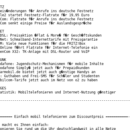
TZ

eis�nderungen f�r Anrufe ins deutsche Festnetz

le2 startet Festnetz-Flatrate f�r 19,95 Euro

Com: Flatrate f�r Anrufe ins deutsche Festnetz

Com senkt einige Preise f�r Auslandsgespr�che

ET

DSL: Preisaktion �Flat & More� f�r Gesch�ftskunden

Net: Schmalband-Internettarife mit Preisgarantie

M: Viele neue Funktionen f�r die FRITZ!Box

Online f�hrt Flatrate f�r Internet-Telefonie ein

enCom X32: TK-Anlage mit DSL-Router und VoIP

UNK

dafone: Jugendschutz-Mechanismen f�r mobile Inhalte

odafone Simply� jetzt auch f�r Prepaidkunden

armobil.de bietet jetzt auch g�nstige Handys an

: Guthaben und Frei-SMS f�r Sch�ler und Studenten

bilcom-Tarife jetzt auch im Netz von o2 zu haben

GES

atistik: Mobiltelefonieren und Internet-Nutzung g�nstiger

----------------------------------------------------------------
====== Einfach mobil telefonieren zum Discountpreis ===========-
 macht es Ihnen einfach:

onieren Sie rund um die Uhr deutschlandweit in alle Netze
