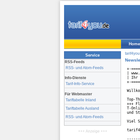
Home
tarif4you
Service
Newsle
RSS-Feeds
RSS- und Atom-Feeds
+-====
| www.
| Ihr 
Info-Dienste
+-====
Tarif-Info-Service
Willko
Für Webmaster
Top-Th
Tariftabelle Inland
+++ Fl
T-Onli
Tariftabelle Ausland
und St
RSS- und Atom-Feeds
Viel S
tarif4
+++ Anzeige +++
------