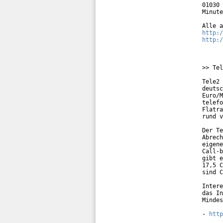
01030 
Minute
http:/
http:/
>> Tel
Tele2 
deutsc
Euro/M
telefo
Flatra
rund v
Der Te
Abrech
eigene
Call-b
gibt e
17,5 C
sind C
Intere
das In
Mindes
- 
http