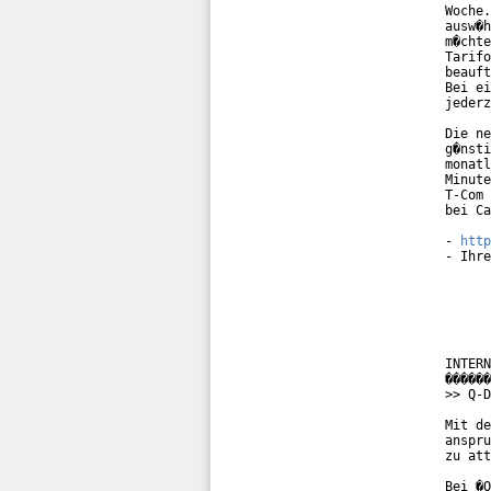
Woche.
ausw�h
m�chte
Tarifo
beauft
Bei ei
jederz
Die ne
g�nsti
monatl
Minute
T-Com 
bei Ca
- 
http
- Ihre
INTERN
������
>> Q-D
Mit de
anspru
zu att
Bei �Q