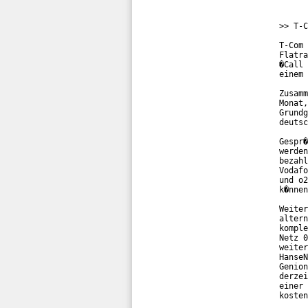
>> T-C
T-Com 
Flatra
�Call 
einem 
Zusamm
Monat,
Grundg
deutsc
Gespr�
werden
bezahl
Vodafo
und o2
k�nnen
Weiter
altern
komple
Netz 0
weiter
HanseN
Genion
derzei
einer 
kosten