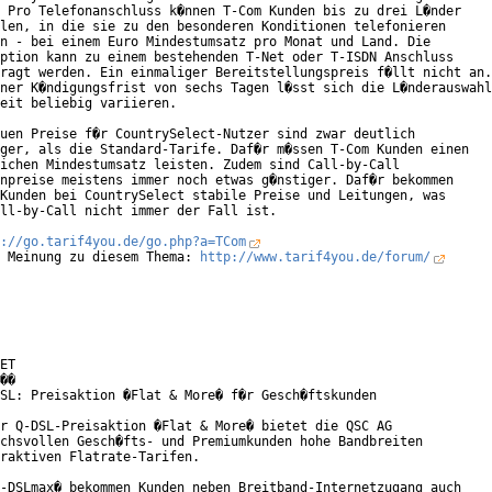
 Pro Telefonanschluss k�nnen T-Com Kunden bis zu drei L�nder

len, in die sie zu den besonderen Konditionen telefonieren

n - bei einem Euro Mindestumsatz pro Monat und Land. Die

ption kann zu einem bestehenden T-Net oder T-ISDN Anschluss

ragt werden. Ein einmaliger Bereitstellungspreis f�llt nicht an.

ner K�ndigungsfrist von sechs Tagen l�sst sich die L�nderauswahl

eit beliebig variieren.       

uen Preise f�r CountrySelect-Nutzer sind zwar deutlich

ger, als die Standard-Tarife. Daf�r m�ssen T-Com Kunden einen

ichen Mindestumsatz leisten. Zudem sind Call-by-Call

npreise meistens immer noch etwas g�nstiger. Daf�r bekommen

Kunden bei CountrySelect stabile Preise und Leitungen, was

ll-by-Call nicht immer der Fall ist.

://go.tarif4you.de/go.php?a=TCom
 Meinung zu diesem Thema: 
http://www.tarif4you.de/forum/
ET

��

SL: Preisaktion �Flat & More� f�r Gesch�ftskunden

r Q-DSL-Preisaktion �Flat & More� bietet die QSC AG

chsvollen Gesch�fts- und Premiumkunden hohe Bandbreiten

raktiven Flatrate-Tarifen.

-DSLmax� bekommen Kunden neben Breitband-Internetzugang auch
