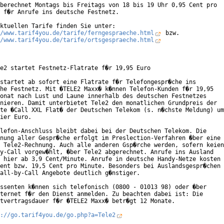
berechnet Montags bis Freitags von 18 bis 19 Uhr 0,95 Cent pro

 f�r Anrufe ins deutsche Festnetz.

/www.tarif4you.de/tarife/ferngespraeche.html
/www.tarif4you.de/tarife/ortsgespraeche.html
e2 startet Festnetz-Flatrate f�r 19,95 Euro

startet ab sofort eine Flatrate f�r Telefongespr�che ins

he Festnetz. Mit �TELE2 Maxx� k�nnen Telefon-Kunden f�r 19,95

onat nach Lust und Laune innerhalb des deutschen Festnetzes

nieren. Damit unterbietet Tele2 den monatlichen Grundpreis der

te �Call XXL Flat� der Deutschen Telekom (s. n�chste Meldung) um

ier Euro.

lefon-Anschluss bleibt dabei bei der Deutschen Telekom. Die

nung aller Gespr�che erfolgt im Preslection-Verfahren �ber eine

 Tele2-Rechnung. Auch alle anderen Gsp�rche werden, sofern keien

y-Call vorgew�hlt, �ber Tele2 abgerechnet. Anrufe ins Ausland

 hier ab 3,9 Cent/Minute. Anrufe in deutsche Handy-Netze kosten

ent bzw. 19,5 Cent pro Minute. Besonders bei Auslandsgespr�chen

all-by-Call Angebote deutlich g�nstiger.      

ssenten k�nnen sich telefonisch (0800 - 01013 98) oder �ber

ternet f�r den Dienst anmelden. Zu beachten dabei ist: Die

tvertragsdauer f�r �TELE2 Maxx� betr�gt 12 Monate.

://go.tarif4you.de/go.php?a=Tele2