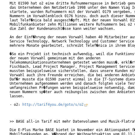
Mit 01590 hat o2 eine dritte Rufnummerngasse in Betrieb geno
das Unternehmen den Netzbetrieb 1998 unter den Namen Viag In
startete, wurden Rufnummern mit der Vorwahl 0179 vergeben, s
Nummern im Vorwahlenblock 0176 hinzu. doch auch dieser Numme
laut Telef�nica bald ausgesch�pft. Mit der neuen Vorwahl 015
Mobilfunkanbieter zehn Millionen weitere Rufnummern bei o2 v
die Zahl der Kundenanschl�sse kann weiter wachsen.

An der Einf�hrung der neuen Vorwahl haben 40 Mitarbeiter aus
Service Technology, Network Technology und Customer Service 
mehrere Monate gearbeitet, schreibt Telef�nica in ihrem Blog
�So ein Projekt ist technisch aufwendig, weil die Funktionsf
der neuen Vorwahl gemeinsam mit den anderen

Telekommunikationsunternehmen getestet werden muss�, erkl�rt
Fischbach, Lead Project Manager, Project Management Services
mussten beispielsweise sicherstellen, dass unsere Kunden mit
Vorwahl auch ihre Freunde erreichen, die bei anderen Anbiete
Daf�r musste die 01590 zuerst einmal in die IT-Systeme diese
Unternehmen aufgenommen werden und danach folgten viele Test
umfangreichen Pr�fungen waren beispielsweise notwendig, dami
neuen Nummern sp�ter auch reibungslos zwischen den Anbietern
lassen.

- o2: 
http://tarif4you.de/goto/s/o2
>> BASE all-in Tarif mit mehr Datenvolumen und Musik-Flatrat
Die E-Plus Marke BASE bietet in November ein Aktionspaket f�
Mobilfunkkunden an. W�hrend der Weihnachtsaktion vom 01.11.2