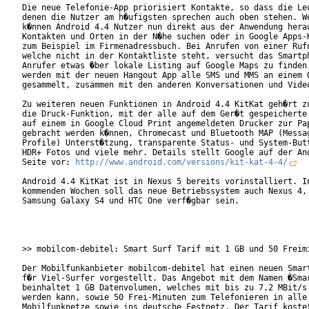
Die neue Telefonie-App priorisiert Kontakte, so dass die Leu
denen die Nutzer am h�ufigsten sprechen auch oben stehen. We
k�nnen Android 4.4 Nutzer nun direkt aus der Anwendung herau
Kontakten und Orten in der N�he suchen oder in Google Apps-K
zum Beispiel im Firmenadressbuch. Bei Anrufen von einer Rufn
welche nicht in der Kontaktliste steht, versucht das Smartph
Anrufer etwas �ber lokale Listing auf Google Maps zu finden.
werden mit der neuen Hangout App alle SMS und MMS an einem O
gesammelt, zusammen mit den anderen Konversationen und Video
Zu weiteren neuen Funktionen in Android 4.4 KitKat geh�rt zu
die Druck-Funktion, mit der alle auf dem Ger�t gespeicherte 
auf einem in Google Cloud Print angemeldeten Drucker zur Pap
gebracht werden k�nnen, Chromecast und Bluetooth MAP (Messag
Profile) Unterst�tzung, transparente Status- und System-Butt
HDR+ Fotos und viele mehr. Details stellt Google auf der And
Seite vor: 
http://www.android.com/versions/kit-kat-4-4/
Android 4.4 KitKat ist in Nexus 5 bereits vorinstalliert. In
kommenden Wochen soll das neue Betriebssystem auch Nexus 4, 
Samsung Galaxy S4 und HTC One verf�gbar sein.

>> mobilcom-debitel: Smart Surf Tarif mit 1 GB und 50 Freimi
Der Mobilfunkanbieter mobilcom-debitel hat einen neuen Smart
f�r Viel-Surfer vorgestellt. Das Angebot mit dem Namen �Smar
beinhaltet 1 GB Datenvolumen, welches mit bis zu 7,2 MBit/s 
werden kann, sowie 50 Frei-Minuten zum Telefonieren in alle 
Mobilfunknetze sowie ins deutsche Festnetz. Der Tarif kostet