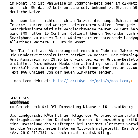
im Monat und ist wahlweise im Vodafone-Netz oder im o2-Netz 
Wer sich f�r das o2-Netz entscheidet, bekommt zus�tzlich 50 
deutsche Netze.

Der neue Tarif richtet sich an Nutzer, die haupts�chlich mob
Internet surfen und weniger telefonieren wollen. Denn jede

Gespr�chsminute wird mit vergleichsweise teuren 29 Cent bere
eine SMS fallen 19 Cent an. Optional k�nnen Neukunden auch e
Smartphone zu diesem Tarif w�hlen; die entsprechende Handyop
allerdings weitere 10 Euro im Monat.

Der Tarif ist als Aktionsangebot noch bis Ende des Jahres ve
Die Mindestvertragslaufzeit betr�gt 24 Monate. Der einmalige
Anschlusspreis von 29,90 Euro wird bei einer Online-Bestellu
erstattet. Dazu m�ssen Neukunden allerdings selbst aktiv wer
innerhalb von 14 Tagen nach Freischaltung eine SMS an 22240 
Text �AG Online� von der neuen SIM-Karte senden.

- mobilcom-debitel: 
http://tarif4you.de/goto/s/mobilcom
SONSTIGES

���������

>> Gericht erkl�rt DSL-Drosselung-Klauseln f�r unzul�ssig

Das Landgericht K�ln hat auf Klage der Verbraucherzentrale N
Vertragsklauseln der Deutschen Telekom f�r unzul�ssig erkl�r
eine Drosselung des Surftempos bei Internet-Flatrates vorseh
hat die Verbraucherzentrale am Mittwoch mitgeteilt. Das Urte
(Az. 26 O 211/13) ist noch nicht rechtskr�ftig.
