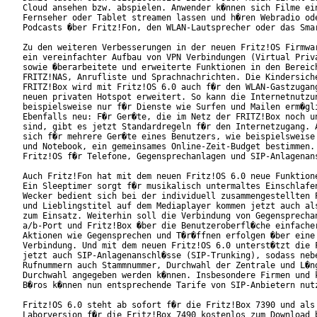
Cloud ansehen bzw. abspielen. Anwender k�nnen sich Filme ein
Fernseher oder Tablet streamen lassen und h�ren Webradio ode
Podcasts �ber Fritz!Fon, den WLAN-Lautsprecher oder das Smar
Zu den weiteren Verbesserungen in der neuen Fritz!OS Firmwar
ein vereinfachter Aufbau von VPN Verbindungen (Virtual Priva
sowie �berarbeitete und erweiterte Funktionen in den Bereich
FRITZ!NAS, Anrufliste und Sprachnachrichten. Die Kindersiche
FRITZ!Box wird mit Fritz!OS 6.0 auch f�r den WLAN-Gastzugang
neuen privaten Hotspot erweitert. So kann die Internetnutzun
beispielsweise nur f�r Dienste wie Surfen und Mailen erm�gli
Ebenfalls neu: F�r Ger�te, die im Netz der FRITZ!Box noch un
sind, gibt es jetzt Standardregeln f�r den Internetzugang. A
sich f�r mehrere Ger�te eines Benutzers, wie beispielsweise 
und Notebook, ein gemeinsames Online-Zeit-Budget bestimmen.

Fritz!OS f�r Telefone, Gegensprechanlagen und SIP-Anlagenans
Auch Fritz!Fon hat mit dem neuen Fritz!OS 6.0 neue Funktione
Ein Sleeptimer sorgt f�r musikalisch untermaltes Einschlafen
Wecker bedient sich bei der individuell zusammengestellten P
und Lieblingstitel auf dem Mediaplayer kommen jetzt auch als
zum Einsatz. Weiterhin soll die Verbindung von Gegensprechan
a/b-Port und Fritz!Box �ber die Benutzeroberfl�che einfacher
Aktionen wie Gegensprechen und T�r�ffnen erfolgen �ber eine 
Verbindung. Und mit dem neuen Fritz!OS 6.0 unterst�tzt die F
jetzt auch SIP-Anlagenanschl�sse (SIP-Trunking), sodass nebe
Rufnummern auch Stammnummer, Durchwahl der Zentrale und L�ng
Durchwahl angegeben werden k�nnen. Insbesondere Firmen und k
B�ros k�nnen nun entsprechende Tarife von SIP-Anbietern nutz
Fritz!OS 6.0 steht ab sofort f�r die Fritz!Box 7390 und als

Laborversion f�r die Fritz!Box 7490 kostenlos zum Download b