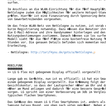
surfen.

Im Anschluss an die WLAN-Einrichtung f�r die f�nf Hauptpl�tz
NetCologne zudem die M�glichkeiten f�r weitere Hotspot-Stand
pr�fen. Hierf�r ist eine Finanzierung durch Sponsoring-Betei
von Gewerbetreibenden vorgesehen.

Um das freie WLAN-Netz von NetCologne zu nutzen, ist vorab e
kurze Registrierung notwendig. Dazu m�ssen die Benutzer ihre
die E-Mail-Adresse und ihre Handynummer hinterlegen und den

Nutzungsbestimmungen zustimmen. Danach k�nnen sie los surfen
Modell sieht f�r die f�nf Pl�tze eine kostenfreie Nutzung f�
Stunden vor. Die genauen Details befinden sich momentan noch
Erarbeitung.

- NetCologne: 
http://tarif4you.de/goto/a/NetCologne
MOBILFUNK

���������

>> LG G Flex mit gebogenem Display offiziell vorgestellt

Lange gab es Ger�chte, nun ist es offiziell: LG hat ein Smar
einem gebogenem Display vorgestellt. Die Kr�mmung folgt der

Gesichtskontur, so dass der Lautsprecher n�her am Ohr und da
n�her am Mund anliegen und dadurch f�r eine bessere Gespr�ch
sorgen. LG spricht von einer Verbesserung um 3db im Vergleic
typischen flachen Smartphones.

Das Geh�use des neuen LG G Flex Smartphones ist, anders als 
Samsung Galaxy Round, von oben nach unten gekr�mmt. Neben ei