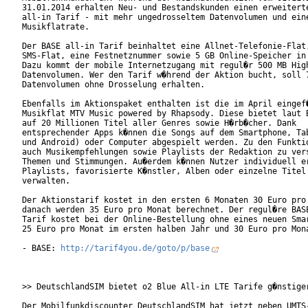
31.01.2014 erhalten Neu- und Bestandskunden einen erweiterte
all-in Tarif - mit mehr ungedrosseltem Datenvolumen und eine
Musikflatrate.

Der BASE all-in Tarif beinhaltet eine Allnet-Telefonie-Flat,
SMS-Flat, eine Festnetznummer sowie 5 GB Online-Speicher in 
Dazu kommt der mobile Internetzugang mit regul�r 500 MB High
Datenvolumen. Wer den Tarif w�hrend der Aktion bucht, soll 7
Datenvolumen ohne Drosselung erhalten.

Ebenfalls im Aktionspaket enthalten ist die im April eingef�
Musikflat MTV Music powered by Rhapsody. Diese bietet laut B
auf 20 Millionen Titel aller Genres sowie H�rb�cher. Dank

entsprechender Apps k�nnen die Songs auf dem Smartphone, Tab
und Android) oder Computer abgespielt werden. Zu den Funktio
auch Musikempfehlungen sowie Playlists der Redaktion zu vers
Themen und Stimmungen. Au�erdem k�nnen Nutzer individuell er
Playlists, favorisierte K�nstler, Alben oder einzelne Titel 
verwalten.

Der Aktionstarif kostet in den ersten 6 Monaten 30 Euro pro 
danach werden 35 Euro pro Monat berechnet. Der regul�re BASE
Tarif kostet bei der Online-Bestellung ohne eines neuen Smar
25 Euro pro Monat im ersten halben Jahr und 30 Euro pro Mona
- BASE: 
http://tarif4you.de/goto/p/base
>> DeutschlandSIM bietet o2 Blue All-in LTE Tarife g�nstiger
Der Mobilfunkdiscounter DeutschlandSIM hat jetzt neben UMTS-