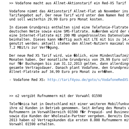
>> Vodafone macht aus Allnet-Aktionstarif ein Red-XS Tarif

Vodafone nimmt das Aktionstarif Allnet-Flat ab November ins 
Tarifangebot auf. Der neue Tarif wird unter dem Namen Red XS
und soll weiterhin 29,99 Euro pro Monat kosten.

In diesem Grundpreis enthalten sind eine Telefonie-Flatrate 
deutschen Netze sowie eine SMS-Flatrate. Au�erdem wird der n
eine Internet-Flatrate mit 200 MB ungedrosseltes Datenvolume
beinhalten. Dieses kann k�nftig auch mit LTE mit bis zu 14,4
genutzt werden; aktuell stehen den Allnet-Nutzern maximal nu
7,2 MBit/s zur Verf�gung.

Der neue Red XS Tarif wird, wie �blich, eine Mindestlaufzeit
Monaten haben. Der monatliche Grundpreis von 29,99 Euro soll
nur f�r Buchungen bis zum 31.12.2013 gelten, dann allerdings
gesamte Vertragsdauer. Danach plant Vodafone, den Grundpreis
Allnet-Flatrate auf 34,99 Euro pro Monat zu erh�hen.

- Vodafone Red XS: 
http://tarif4you.de/goto/s/VodafoneRedXS
>> o2 vergibt Rufnummern mit der Vorwahl 01590

Telef�nica hat in Deutschland mit einer weiteren Mobilfunkvo
ihre o2 Kunden in Betrieb genommen. Seit Anfang des Monats w
Rufnummern im Vorwahlbereich 01590 f�r Prepaid- und Business
sowie die Kunden der Wholesale-Partner vergeben. Bereits End
2013 haben o2 Vertragskunden die ersten 8.000 Rufnummern mit
Vorwahl 01590 erhalten.
