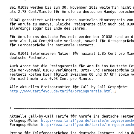
Bei 01038 werden bis zum 30. November 2013 weiterhin nicht m
als 2,78 Cent/Minute f�r Anrufe zu deutschen Handys berechne
01041 garantiert weiterhin einen maximalen Minutenpreis von 
f�r Anrufe zu Handys. Gleiche Preisgrenze gilt auch bei 0100
allerdings sogar bis Ende des Jahres.

F�r Anrufe ins deutsche Festnetz werden bei 01038 rund um di
mehr als 1,44 Cent/Minute verlangt, sowohl f�r Ortsgespr�che
f�r Ferngespr�che ins nationale Festnetz.

Bei 01041 telefonieren Nutzer f�r maximal 1,85 Cent pro Minu
deutsche Festnetz.

Auch Arcor hat die Preisgarantie f�r Anrufe ins Deutsche Fes
die Vor-Vorwahl 01070 verl�ngert: Orts- und Ferngespr�che in
Festnetz kosten hier t�glich zwischen 00 und 07 Uhr sowie vo
Uhr nicht mehr als 0,93 Cent pro Minute. 

http://www.tarif4you.de/tarife/preisgarantie.html
+-==========================================================
Aktuelle Call-by-Call Tarife f�r Anrufe ins deutsche Festnet
Ortsgespr�che: 
http://www.tarif4you.de/tarife/ortsgespraech
Ferngespr�che: 
http://www.tarif4you.de/tarife/ferngespraech
Preise f�r Telefongespr�chee ins deutsche Festnetz und in de