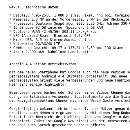
Nexus 5 Technische Daten

* Display: 4,95-Zoll, 1.080 x 1.920 Pixel, 445 ppi, Corning 
* Kameras: 1,3 MP an der Vorderseite, 8 MP an der R�ckseite 
* Prozessor: Qualcomm Snapdragon 800, 2,26 GHz; Adreno 330 G
* 16 GB oder 32 GB interner Speicher, 2 GB RAM

* Dualband-WLAN (2,4G/5G) 802.11 a/b/g/n/ac

* NFC (Android Beam), Bluetooth 4.0, GPS

* Micro-USB, 3,5-mm-Stereo-Audioanschluss

* Netzwerke: 2G/3G/4G LTE

* Gr��e und Gewicht: 69,17 x 137,84 x 8,59 mm, 130 Gramm

* Akku: 2.300 mAh, kabellose Ladefunktion

Android 4.4 KitKat Betriebssystem

Mit dem neuen Smartphone hat Google auch die neue Version se
Betriebssystems Android 4.4 (KitKat) vorgestellt. Das nuee

Betriebssystem bringt viele Verbesserungen und neue Funktion
Hier sind einige Highlights:

Beim Lesen eines buches oder Schauen eines Videos k�nnen die
das ganze Bildschirm verwenden. Zusatzelemente wie die Statu
die Navigationsbuttons k�nnen mit einer Wisch-Geste versteck
Google legt ja bekanntlich Wert darauf, dass Nutzer genau di
erhalten, nach denen sie gerade suchen. Mit dieser Begr�ndun
Beispiel die �bersicht der Lieblings-Apps von Google in das 
integriert. Zudem ist Google Now direkt von der Homescreen e
und kann auch Sprach-gesteuerte Suche ausf�hren.
