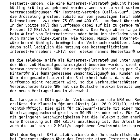
Festnetz-Kunden, die eine �Internet-Flatrate� gebucht haben,
k�nftig kr�ftig ausgebremst werden, wenn sie zu viel surfen.
Vertragsbedingungen f�r Festnetz-Vertr�ge (Call-&-Surf, Ente
die Drosselung greifen, sobald ein vom jeweiligen Tarif abh�
Datenvolumen - zwischen 75 GB und 400 GB - im Monat �berschr
In der Spitze soll das Surftempo dabei auf bis zu gerade mal
Prozent (2 MBit/s) abgesenkt werden. Die Folge w�ren lange W
beim Aufruf von Internetseiten oder beim Herunterladen von D
Auch manche Online-Dienste, wie Videos, Musik und Internet-T
w�re beeintr�chtigt, bem�ngeln die Verbrauchersch�tzer. Ausg
davon soll lediglich die Nutzung des kostenpflichtigen

Internet-Fernsehens (IPTV) der Telekom namens �Entertain� se
Da die Telekom-Tarife als �Internet-Flatrate� und unter Anga
der �bis zu�-Maximalgeschwindigkeit beworben werden, sieht d
Verbraucherzentrale NRW die nachtr�gliche Drosselung per Kla
Hintert�r als �unangemessene Benachteiligung� an. Kunden sol
�ber die gesamte Laufzeit die Sicherheit haben, dass das ver
Surftempo nicht reduziert wird, so die Verbrauchersch�tzer. 
Verbraucherzentrale NRW hat die Deutsche Telekom bereits weg
der neuen Vertragsklauseln abgemahnt.

Das Landgericht K�ln gab der Verbraucherzentrale NRW nun Rec
erkl�rte die Klauseln f�r unzul�ssig (Az. 26 O 211/13, nicht
rechtskr�ftig). Dies gilt f�r Call&Surf-Tarife mit einer max
�bertragungsgeschwindigkeit von 50 MBit/s oder mehr. F�r Tar
mit geringeren Geschwindigkeiten hat die Telekom zudem anerk
eine Drosselung auf 384 kBit/s unzul�ssig ist. Das Urteil be
auch die auf bis zu 2 MBit/s angehobene Geschwindigkeitsgren
�Mit dem Begriff �Flatrate� verbinde der Durchschnittskunde 
bei Internetzug�ngen �ber das Festnetz einen Festpreis f�r e