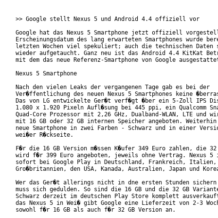
>> Google stellt Nexus 5 und Android 4.4 offiziell vor

Google hat das Nexus 5 Smartphone jetzt offiziell vorgestell
Erscheinungsdatum des lang erwarteten Smartphones wurde bere
letzten Wochen viel spekuliert; auch die technischen Daten s
wieder aufgetaucht. Ganz neu ist das Android 4.4 KitKat Betr
mit dem das neue Referenz-Smartphone von Google ausgestattet
Nexus 5 Smartphone

Nach den vielen Leaks der vergangenen Tage gab es bei der

Ver�ffentlichung des neuen Nexus 5 Smartphones keine �berras
Das von LG entwickelte Ger�t verf�gt �ber ein 5-Zoll IPS Dis
1.080 x 1.920 Pixeln Aufl�sung bei 445 ppi, ein Qualcomm Sna
Quad-Core Prozessor mit 2,26 GHz, Dualband-WLAN, LTE und wir
mit 16 GB oder 32 GB internen Speicher angeboten. Weiterhin 
neue Smartphone in zwei Farben - Schwarz und in einer Versio
wei�er R�ckseite.

F�r die 16 GB Version m�ssen K�ufer 349 Euro zahlen, die 32 
wird f�r 399 Euro angeboten, jeweils ohne Vertrag. Nexus 5 i
sofort bei Google Play in Deutschland, Frankreich, Italien, 
Gro�britannien, den USA, Kanada, Australien, Japan und Korea
Wer das Ger�t allerings nicht in dne ersten Stunden sichern 
muss sich gedulden. So sind die 16 GB und die 32 GB Variante
Schwarz derzeit im deutschen Play Store komplett ausverkauft
das Nexus 5 in Wei� gibt Google eine Lieferzeit von 2-3 Woch
sowohl f�r 16 GB als auch f�r 32 GB Version an.
