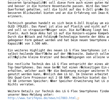
besseren Sprachqualit�t soll diese Form auch einen guten Hal
und besser in die hintere Hosentasche passen. Wird das Smart
Querformat gehalten, soll die Sicht auf das 6-Zoll gro�e Dis
besseren Blickwinkel bieten und an die Erfahrung von Imax-Ki
erinnern.

Technisch gesehen handelt es sich beim 6-Zoll Display um ein
OLED (POLED). Das Panel ist also auf Plastik und nicht auf G
und soll so strapazierf�higer sein. Die Aufl�sung liegt bei 
Pixeln. Auch beim Akku hat LG auf die Konzern-eigene Kompete
Durch die �Stack and Folding�-Technologie konnte der Akku au
gebogener Form gebaut werden und hat beim neuen Smartphone e
Kapazit�t von 3.500 mAh.

Ein weiteres Highlight des neuen LG G Flex Smartphones ist d
selbst-heilende Oberfl�che auf der R�ckseite. Dadurch sollen
allt�gliche kleine Kratzer und Besch�digungen von alleine ve
Die restliche Technik des LG G Flex entspricht der eines akt
Top-Smartphones. Das neue Ger�t hat einen r�ckseitigen Ein-A
erhalten, welcher auch f�r die Bedienung einiger weiteren Fu
genutzt werden kann, �hnlich dem LG G2. Im Inneren arbeitet 
GHz Quad-Core Prozessor mit 2 GB RAM. Weiterhin bietet das S
32 GB internen Speicher; �ber Speicher-Erweiterung hat LG zu
Nichts verraten.

Weitere Details zur Technik des LG G Flex Smartphones finden
http://www.tarif4you.de/news/n17883.html