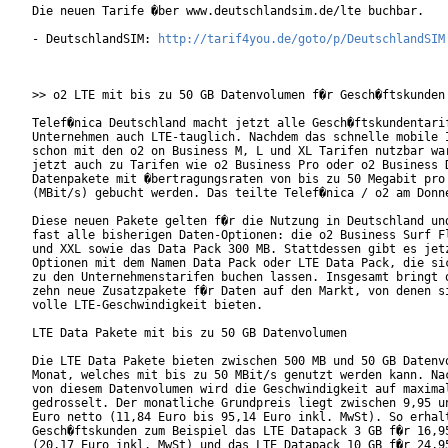
Die neuen Tarife �ber www.deutschlandsim.de/lte buchbar.

- DeutschlandSIM: 
http://tarif4you.de/goto/p/DeutschlandSIM
>> o2 LTE mit bis zu 50 GB Datenvolumen f�r Gesch�ftskunden

Telef�nica Deutschland macht jetzt alle Gesch�ftskundentarif
Unternehmen auch LTE-tauglich. Nachdem das schnelle mobile I
schon mit den o2 on Business M, L und XL Tarifen nutzbar war
jetzt auch zu Tarifen wie o2 Business Pro oder o2 Business D
Datenpakete mit �bertragungsraten von bis zu 50 Megabit pro 
(MBit/s) gebucht werden. Das teilte Telef�nica / o2 am Donne
Diese neuen Pakete gelten f�r die Nutzung in Deutschland und
fast alle bisherigen Daten-Optionen: die o2 Business Surf Fl
und XXL sowie das Data Pack 300 MB. Stattdessen gibt es jetz
Optionen mit dem Namen Data Pack oder LTE Data Pack, die sic
zu den Unternehmenstarifen buchen lassen. Insgesamt bringt o
zehn neue Zusatzpakete f�r Daten auf den Markt, von denen si
volle LTE-Geschwindigkeit bieten.

LTE Data Pakete mit bis zu 50 GB Datenvolumen

Die LTE Data Pakete bieten zwischen 500 MB und 50 GB Datenvo
Monat, welches mit bis zu 50 MBit/s genutzt werden kann. Nac
von diesem Datenvolumen wird die Geschwindigkeit auf maximal
gedrosselt. Der monatliche Grundpreis liegt zwischen 9,95 un
Euro netto (11,84 Euro bis 95,14 Euro inkl. MwSt). So erhalt
Gesch�ftskunden zum Beispiel das LTE Datapack 3 GB f�r 16,95
(20,17 Euro inkl. MwSt) und das LTE Datapack 10 GB f�r 24,95