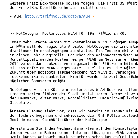
weitere Fritz!Box-Modelle sollen folgen. Die Fritz!OS l�sst 
der Fritz!Box-Oberfl�che heraus installieren.

- AVM: 
http://tarif4you.de/goto/a/AVM
>> NetCologne: Kostenloses WLAN f�r f�nf Pl�tze in K�ln

Immer mehr St�dte werden mit kostenlosen WLAN Zug�ngen ausge
In K�ln will der regionale Anbieter NetCologne die Innenstad
drahtlosen Internetzug�ngen ausstatten. Ein Testprojekt wird
in diesem Jahr ausgerollt: Besucher des Weihnachtsmarktes au
Roncalliplatz werden kostenfrei per WLAN im Netz surfen k�nn
2014 werden dann sukzessive insgesamt f�nf Pl�tze in K�ln da
mit kostenfreiem WLAN ausgestattet. Ziel ist es, die K�lner 
Zukunft �ber Hotspots fl�chendeckend mit WLAN zu versorgen, 
Telekommunikationsanbieter. Hierf�r werden derzeit Gespr�che
m�glichen Sponsoren gef�hrt.

NetCologne will in K�ln ein kostenloses WLAN-Netz vor allem 
frequentierten Pl�tzen der Stadt installieren. Vernetzt werd
der Heumarkt, Alter Markt, Roncalliplatz, Heinrich-B�ll-Plat
Ottoplatz.

�Unsere Planung sieht vor, dass wir bereits im Januar mit de
der Technik beginnen und sukzessive die f�nf Pl�tze ausleuch
Jost Hermanns, Gesch�ftsf�hrer der NetCologne.

Bereits zum Start des Weihnachtsmarktes auf dem Roncalliplat
dieser vorab im Rahmen einer Interims-L�sung mit WLAN versor
Damit k�nnen Weihnachtsmarktbesuchern schon kostenfrei im In