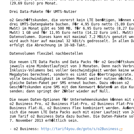
(29,69 Euro) pro Monat.

Drei Data-Pakete f�r UMTS-Nutzer

o2 Gesch�ftskunden, die vorerst kein LTE ben�tigen, k�nnen e
drei UMTS-Datenpakete buchen. F�r 4,95 Euro netto (5,89 Euro
MwSt) im Monat gibt es 500 MB, f�r 6,95 Euro netto (8,27 Eur
MwSt) 1 GB und f�r 11,95 Euro netto (14,22 Euro inkl. MwSt) 
Datenvolumen. Dieses kann mit maximal 7,2 MBit/s genutzt wer
wird auch hier auf maximal 32 kBit/s gedrosselt. In allen Da
erfolgt die Abrechnung im 10-kB-Takt.

Datenvolumen flexibel nachbestellen

Die neuen LTE Data Packs und Data Packs f�r o2 Gesch�ftskund
jeweils eine Mindestlaufzeit von 3 Monaten. Denn nach Verbra
Inklusiv-Volumens bei voller Geschwindigkeit werden keine we
Megabytes berechnet, sondern es sinkt die �bertragungsrate. 
volle Geschwindigkeit im selben Monat weiter nutzen m�chte, 
gleiche Daten-Paket per SMS erneut buchen. Dazu m�ssen o2

Gesch�ftskunden eine SMS mit dem Kennwort �daten� an die Kur
senden; dann springt der Z�hler wieder auf Null.

Die neuen Daten-Optionen f�r Unternehmenskunden k�nnen mit d
o2 Business Pro, o2 Business Flat-Pro, o2 Business Flat-Pro 
Business Flat-XL, o2 Business Flex kombiniert werden. Au�erd
sich die neuen LTE Data Packs auch mit einer Laufzeit von 24
zum Tarif o2 Business Data dazu buchen. Die Daten-Pakete sol
7. November 2013 erh�ltlich sein.

- o2 Business: 
http://tarif4you.de/goto/s/o2Business