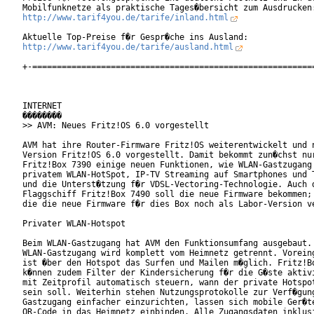
http://www.tarif4you.de/tarife/inland.html
http://www.tarif4you.de/tarife/ausland.html
+-==========================================================
INTERNET

��������

>> AVM: Neues Fritz!OS 6.0 vorgestellt

AVM hat ihre Router-Firmware Fritz!OS weiterentwickelt und n
Version Fritz!OS 6.0 vorgestellt. Damit bekommt zun�chst nur
Fritz!Box 7390 einige neuen Funktionen, wie WLAN-Gastzugang 
privatem WLAN-HotSpot, IP-TV Streaming auf Smartphones und T
und die Unterst�tzung f�r VDSL-Vectoring-Technologie. Auch d
Flaggschiff Fritz!Box 7490 soll die neue Firmware bekommen; 
die die neue Firmware f�r dies Box noch als Labor-Version ve
Privater WLAN-Hotspot

Beim WLAN-Gastzugang hat AVM den Funktionsumfang ausgebaut. 
WLAN-Gastzugang wird komplett vom Heimnetz getrennt. Voreing
ist �ber den Hotspot das Surfen und Mailen m�glich. Fritz!Bo
k�nnen zudem Filter der Kindersicherung f�r die G�ste aktivi
mit Zeitprofil automatisch steuern, wann der private Hotspot
sein soll. Weiterhin stehen Nutzungsprotokolle zur Verf�gung
Gastzugang einfacher einzurichten, lassen sich mobile Ger�te
QR-Code in das Heimnetz einbinden. Alle Zugangsdaten inklusi