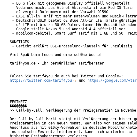
 - LG G Flex mit gebogenem Display offiziell vorgestellt

 - Vodafone macht aus Allnet-Aktionstarif ein Red-XS Tarif

 - o2 vergibt Rufnummern mit der Vorwahl 01590

 - BASE all-in Tarif mit mehr Datenvolumen und Musik-Flatrat
 - DeutschlandSIM bietet o2 Blue All-in LTE Tarife g�nstiger
 - o2 LTE mit bis zu 50 GB Datenvolumen f�r Gesch�ftskunden

 - Google stellt Nexus 5 und Android 4.4 offiziell vor

 - mobilcom-debitel: Smart Surf Tarif mit 1 GB und 50 Freimi
SONSTIGES

 - Gericht erkl�rt DSL-Drosselung-Klauseln f�r unzul�ssig

Viel Spa� beim Lesen und eine sch�ne Woche!

tarif4you.de - Ihr pers�nlicher Tarifberater

------------------------------------------------------------
https://twitter.com/tarif4you
 und 
https://google.com/+tar
------------------------------------------------------------
FESTNETZ

��������

>> Call-by-Call: Verl�ngerung der Preisgarantien in November
Der Call-by-Call Markt steigt mit Verl�ngerung der bisherige
Preisgarantien in den neuen Monat. Wer also von seinem Telek
Anschluss aus mit 010xy-Vorwahlen in deutsche Mobilfunknetze
ins deutsche Festnetz telefoniert, kann sich weiterhin auf

bisherige Preisobergrenzen verlassen.
