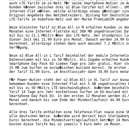
auch LTE-Tarife im o2-Netz f�r seine Smartphone-Nutzer im An
Kunden k�nnen zwischen drei o2 Blue-Tarifen mit Allnet-, SMS
Internet-Flat w�hlen, welche allerdings etwas g�nstiger sind
Original-Angebote des Netzbetreibers. Bislang hat Deutschlan
LTE-Tarife im Vodafone-Netz und der Marke PremiumSIM angebot
Beim kleinsten Tarif o2 Blue All-in M erhalten Kunden in den
Monaten eine Internet-Flatrate mit 500 MB ungedrosseltes Dat
mit bis zu 21,1 MBit/s �ber das LTE-Netz. Der Grundpreis lie
dieser Zeit bei 21,99 Euro pro Monat. Danach werden 24,99 Eu
berechnet, allerdings stehen dann auch maximal 7,2 MBit/s zu
Verf�gung.

Beim o2 Blue All-in L Tarif beinhaltet der mobile Internetzu
Datenvolumen mit bis zu 50 MBit/s. Als Zugabe erhalten Kunde
Smartphone Day Pack EU sieben Tage pro Jahr gratis. Hier ste
25 MB zum Surfen im europ�ischen Ausland bereit. Im ersten J
der Tarif 31,99 Euro, im Anschlussjahr dann 34,99 Euro monat
F�r Power-Nutzer steht der o2 Blue All-in XL Tarif zur Auswa
bekommen Kunden eine Internet-Flat mit 5 GB ungedrosseltes D
mit bis zu 50 MBit/s LTE-Geschwindigkeit. Au�erdem beinhalte
Tarif 14 Tage pro Jahr kostenloses Surfen im EU-Ausland mit 
Smartphone Day Pack EU. In den ersten 12 Monaten werden 41,9
Monat und danach bis zum Ende der Mindestlaufzeit 44,99 Euro
berechnet.

Alle drei Tarife enthalten eine Telefonie-Flat sowie eine SM
alle deutschen Netze. Au�erdem wird derzeit kein Startpaketp
Euro) berechnet. die Mindestvertragslaufzeit betr�gt 24 Mona
kosten diese Tarife bei o2 jeweils 5 Euro mehr im Monat.
