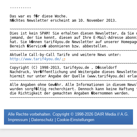
----------

Das war es f�r diese Woche.

N�chtes Newsletter erscheint am 10. November 2013.

~~~~~~~~~~~~~~~~~~~~~~~~~~~~~~~~~~~~~~~~~~~~~~~~~~~~~~~~~~~~
Dies ist kein SPAM! Sie erhalten diesen Newsletter, da Sie o
jemand, der Sie kennt, diesen auf Ihre E-Mail-Adresse abonni
hat. Sie k�nnen tarif4you.de Newsletter auf unserer Homepage
Bereich �Service� abonnieren bzw. abbestellen.

~~~~~~~~~~~~~~~~~~~~~~~~~~~~~~~~~~~~~~~~~~~~~~~~~~~~~~~~~~~~
http://www.tarif4you.de/
~~~~~~~~~~~~~~~~~~~~~~~~~~~~~~~~~~~~~~~~~~~~~~~~~~~~~~~~~~~~
Copyright (C) 1998-2013, tarif4you.de , D�sseldorf

Nachdruck, Ver�ffentlichung und Weitergabe dieses Newsletter
hiermit nur unter Angabe der Quelle (www.tarif4you.de) erlau
~~~~~~~~~~~~~~~~~~~~~~~~~~~~~~~~~~~~~~~~~~~~~~~~~~~~~~~~~~~~
Alle Angaben ohne Gew�hr. Alle Informationen in diesem Newsl
wurden sorgf�ltig recherchiert. Dennoch kann keine Haftung f
die Richtigkeit der gemachten Angaben �bernommen werden.

Alle Rechte vorbehalten. Copyright © 1998-2026
DAIR Media // A.G.
Impressum
|
Datenschutz
|
Cookie-Einstellungen