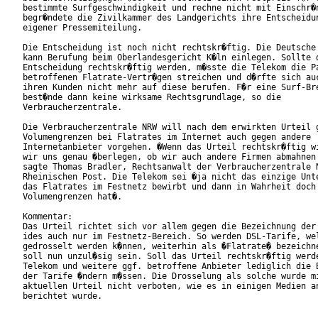
bestimmte Surfgeschwindigkeit und rechne nicht mit Einschr�n
begr�ndete die Zivilkammer des Landgerichts ihre Entscheidun
eigener Pressemiteilung.

Die Entscheidung ist noch nicht rechtskr�ftig. Die Deutsche 
kann Berufung beim Oberlandesgericht K�ln einlegen. Sollte d
Entscheidung rechtskr�ftig werden, m�sste die Telekom die Pa
betroffenen Flatrate-Vertr�gen streichen und d�rfte sich auc
ihren Kunden nicht mehr auf diese berufen. F�r eine Surf-Bre
best�nde dann keine wirksame Rechtsgrundlage, so die

Verbraucherzentrale.

Die Verbraucherzentrale NRW will nach dem erwirkten Urteil g
Volumengrenzen bei Flatrates im Internet auch gegen andere

Internetanbieter vorgehen. �Wenn das Urteil rechtskr�ftig wi
wir uns genau �berlegen, ob wir auch andere Firmen abmahnen 
sagte Thomas Bradler, Rechtsanwalt der Verbraucherzentrale N
Rheinischen Post. Die Telekom sei �ja nicht das einzige Unte
das Flatrates im Festnetz bewirbt und dann in Wahrheit doch

Volumengrenzen hat�.

Kommentar:

Das Urteil richtet sich vor allem gegen die Bezeichnung der 
ides auch nur im Festnetz-Bereich. So werden DSL-Tarife, wel
gedrosselt werden k�nnen, weiterhin als �Flatrate� bezeichne
soll nun unzul�sig sein. Soll das Urteil rechtskr�ftig werde
Telekom und weitere ggf. betroffene Anbieter lediglich die B
der Tarife �ndern m�ssen. Die Drosselung als solche wurde mi
aktuellen Urteil nicht verboten, wie es in einigen Medien an
berichtet wurde.
