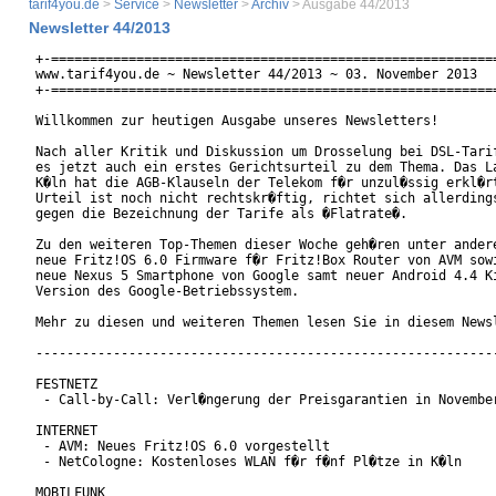
tarif4you.de
>
Service
>
Newsletter
>
Archiv
> Ausgabe 44/2013
Newsletter 44/2013
+-==========================================================
www.tarif4you.de ~ Newsletter 44/2013 ~ 03. November 2013

+-==========================================================
Willkommen zur heutigen Ausgabe unseres Newsletters!

Nach aller Kritik und Diskussion um Drosselung bei DSL-Tarif
es jetzt auch ein erstes Gerichtsurteil zu dem Thema. Das La
K�ln hat die AGB-Klauseln der Telekom f�r unzul�ssig erkl�rt
Urteil ist noch nicht rechtskr�ftig, richtet sich allerdings
gegen die Bezeichnung der Tarife als �Flatrate�.

Zu den weiteren Top-Themen dieser Woche geh�ren unter andere
neue Fritz!OS 6.0 Firmware f�r Fritz!Box Router von AVM sowi
neue Nexus 5 Smartphone von Google samt neuer Android 4.4 Ki
Version des Google-Betriebssystem.

Mehr zu diesen und weiteren Themen lesen Sie in diesem Newsl
------------------------------------------------------------
FESTNETZ

 - Call-by-Call: Verl�ngerung der Preisgarantien in November
INTERNET

 - AVM: Neues Fritz!OS 6.0 vorgestellt

 - NetCologne: Kostenloses WLAN f�r f�nf Pl�tze in K�ln

MOBILFUNK
