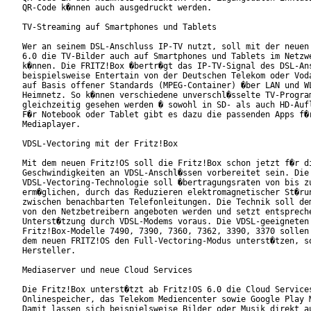
QR-Code k�nnen auch ausgedruckt werden.

TV-Streaming auf Smartphones und Tablets

Wer an seinem DSL-Anschluss IP-TV nutzt, soll mit der neuen 
6.0 die TV-Bilder auch auf Smartphones und Tablets im Netzwe
k�nnen. Die FRITZ!Box �bertr�gt das IP-TV-Signal des DSL-Ans
beispielsweise Entertain von der Deutschen Telekom oder Voda
auf Basis offener Standards (MPEG-Container) �ber LAN und WL
Heimnetz. So k�nnen verschiedene unverschl�sselte TV-Program
gleichzeitig gesehen werden � sowohl in SD- als auch HD-Aufl
F�r Notebook oder Tablet gibt es dazu die passenden Apps f�r
Mediaplayer.

VDSL-Vectoring mit der Fritz!Box

Mit dem neuen Fritz!OS soll die Fritz!Box schon jetzt f�r di
Geschwindigkeiten an VDSL-Anschl�ssen vorbereitet sein. Die

VDSL-Vectoring-Technologie soll �bertragungsraten von bis zu
erm�glichen, durch das Reduzieren elektromagnetischer St�run
zwischen benachbarten Telefonleitungen. Die Technik soll dem
von den Netzbetreibern angeboten werden und setzt entspreche
Unterst�tzung durch VDSL-Modems voraus. Die VDSL-geeigneten

Fritz!Box-Modelle 7490, 7390, 7360, 7362, 3390, 3370 sollen 
dem neuen FRITZ!OS den Full-Vectoring-Modus unterst�tzen, so
Hersteller.

Mediaserver und neue Cloud Services

Die Fritz!Box unterst�tzt ab Fritz!OS 6.0 die Cloud Services
Onlinespeicher, das Telekom Mediencenter sowie Google Play M
Damit lassen sich beispielsweise Bilder oder Musik direkt au