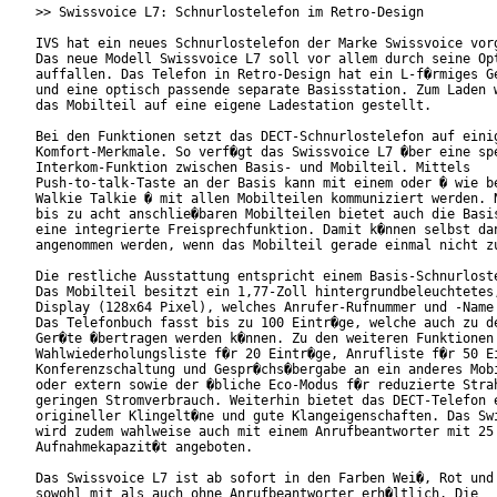
>> Swissvoice L7: Schnurlostelefon im Retro-Design

IVS hat ein neues Schnurlostelefon der Marke Swissvoice vorg
Das neue Modell Swissvoice L7 soll vor allem durch seine Opt
auffallen. Das Telefon in Retro-Design hat ein L-f�rmiges Ge
und eine optisch passende separate Basisstation. Zum Laden w
das Mobilteil auf eine eigene Ladestation gestellt.

Bei den Funktionen setzt das DECT-Schnurlostelefon auf einig
Komfort-Merkmale. So verf�gt das Swissvoice L7 �ber eine spe
Interkom-Funktion zwischen Basis- und Mobilteil. Mittels

Push-to-talk-Taste an der Basis kann mit einem oder � wie be
Walkie Talkie � mit allen Mobilteilen kommuniziert werden. N
bis zu acht anschlie�baren Mobilteilen bietet auch die Basis
eine integrierte Freisprechfunktion. Damit k�nnen selbst dan
angenommen werden, wenn das Mobilteil gerade einmal nicht zu
Die restliche Ausstattung entspricht einem Basis-Schnurloste
Das Mobilteil besitzt ein 1,77-Zoll hintergrundbeleuchtetes,
Display (128x64 Pixel), welches Anrufer-Rufnummer und -Name 
Das Telefonbuch fasst bis zu 100 Eintr�ge, welche auch zu de
Ger�te �bertragen werden k�nnen. Zu den weiteren Funktionen 
Wahlwiederholungsliste f�r 20 Eintr�ge, Anrufliste f�r 50 Ei
Konferenzschaltung und Gespr�chs�bergabe an ein anderes Mobi
oder extern sowie der �bliche Eco-Modus f�r reduzierte Strah
geringen Stromverbrauch. Weiterhin bietet das DECT-Telefon e
origineller Klingelt�ne und gute Klangeigenschaften. Das Swi
wird zudem wahlweise auch mit einem Anrufbeantworter mit 25 
Aufnahmekapazit�t angeboten.

Das Swissvoice L7 ist ab sofort in den Farben Wei�, Rot und 
sowohl mit als auch ohne Anrufbeantworter erh�ltlich. Die
