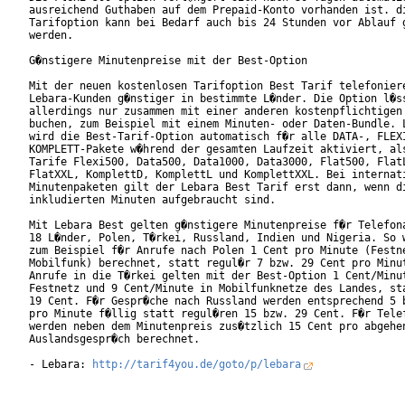
ausreichend Guthaben auf dem Prepaid-Konto vorhanden ist. di
Tarifoption kann bei Bedarf auch bis 24 Stunden vor Ablauf g
werden.

G�nstigere Minutenpreise mit der Best-Option

Mit der neuen kostenlosen Tarifoption Best Tarif telefoniere
Lebara-Kunden g�nstiger in bestimmte L�nder. Die Option l�ss
allerdings nur zusammen mit einer anderen kostenpflichtigen 
buchen, zum Beispiel mit einem Minuten- oder Daten-Bundle. L
wird die Best-Tarif-Option automatisch f�r alle DATA-, FLEXI
KOMPLETT-Pakete w�hrend der gesamten Laufzeit aktiviert, als
Tarife Flexi500, Data500, Data1000, Data3000, Flat500, FlatL
FlatXXL, KomplettD, KomplettL und KomplettXXL. Bei internati
Minutenpaketen gilt der Lebara Best Tarif erst dann, wenn di
inkludierten Minuten aufgebraucht sind.

Mit Lebara Best gelten g�nstigere Minutenpreise f�r Telefona
18 L�nder, Polen, T�rkei, Russland, Indien und Nigeria. So w
zum Beispiel f�r Anrufe nach Polen 1 Cent pro Minute (Festne
Mobilfunk) berechnet, statt regul�r 7 bzw. 29 Cent pro Minut
Anrufe in die T�rkei gelten mit der Best-Option 1 Cent/Minut
Festnetz und 9 Cent/Minute in Mobilfunknetze des Landes, sta
19 Cent. F�r Gespr�che nach Russland werden entsprechend 5 b
pro Minute f�llig statt regul�ren 15 bzw. 29 Cent. F�r Telef
werden neben dem Minutenpreis zus�tzlich 15 Cent pro abgehen
Auslandsgespr�ch berechnet.

- Lebara: 
http://tarif4you.de/goto/p/lebara