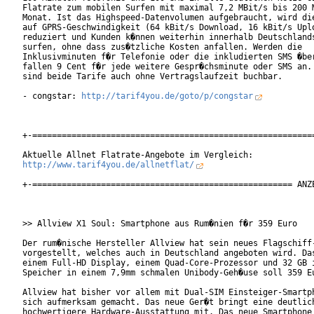
Flatrate zum mobilen Surfen mit maximal 7,2 MBit/s bis 200 M
Monat. Ist das Highspeed-Datenvolumen aufgebraucht, wird die
auf GPRS-Geschwindigkeit (64 kBit/s Download, 16 kBit/s Uplo
reduziert und Kunden k�nnen weiterhin innerhalb Deutschlands
surfen, ohne dass zus�tzliche Kosten anfallen. Werden die

Inklusivminuten f�r Telefonie oder die inkludierten SMS �ber
fallen 9 Cent f�r jede weitere Gespr�chsminute oder SMS an. 
sind beide Tarife auch ohne Vertragslaufzeit buchbar.

- congstar: 
http://tarif4you.de/goto/p/congstar
+-==========================================================
http://www.tarif4you.de/allnetflat/
+-===================================================== ANZE
>> Allview X1 Soul: Smartphone aus Rum�nien f�r 359 Euro

Der rum�nische Hersteller Allview hat sein neues Flagschiff-
vorgestellt, welches auch in Deutschland angeboten wird. Das
einem Full-HD Display, einem Quad-Core-Prozessor und 32 GB i
Speicher in einem 7,9mm schmalen Unibody-Geh�use soll 359 Eu
Allview hat bisher vor allem mit Dual-SIM Einsteiger-Smartph
sich aufmerksam gemacht. Das neue Ger�t bringt eine deutlich
hochwertigere Hardware-Ausstattung mit. Das neue Smartphone 