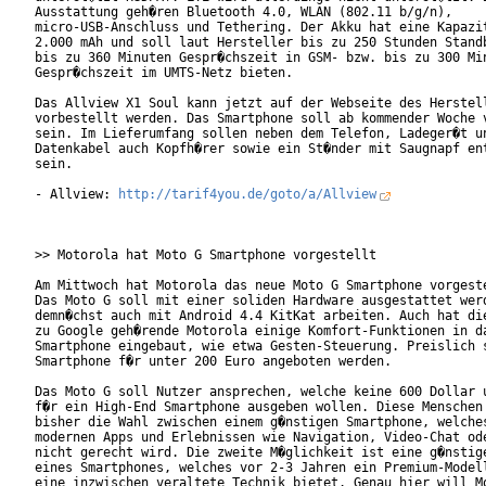
Ausstattung geh�ren Bluetooth 4.0, WLAN (802.11 b/g/n),

micro-USB-Anschluss und Tethering. Der Akku hat eine Kapazit
2.000 mAh und soll laut Hersteller bis zu 250 Stunden Standb
bis zu 360 Minuten Gespr�chszeit in GSM- bzw. bis zu 300 Min
Gespr�chszeit im UMTS-Netz bieten.

Das Allview X1 Soul kann jetzt auf der Webseite des Herstell
vorbestellt werden. Das Smartphone soll ab kommender Woche v
sein. Im Lieferumfang sollen neben dem Telefon, Ladeger�t un
Datenkabel auch Kopfh�rer sowie ein St�nder mit Saugnapf ent
sein.

- Allview: 
http://tarif4you.de/goto/a/Allview
>> Motorola hat Moto G Smartphone vorgestellt

Am Mittwoch hat Motorola das neue Moto G Smartphone vorgeste
Das Moto G soll mit einer soliden Hardware ausgestattet werd
demn�chst auch mit Android 4.4 KitKat arbeiten. Auch hat die
zu Google geh�rende Motorola einige Komfort-Funktionen in da
Smartphone eingebaut, wie etwa Gesten-Steuerung. Preislich s
Smartphone f�r unter 200 Euro angeboten werden.

Das Moto G soll Nutzer ansprechen, welche keine 600 Dollar u
f�r ein High-End Smartphone ausgeben wollen. Diese Menschen 
bisher die Wahl zwischen einem g�nstigen Smartphone, welches
modernen Apps und Erlebnissen wie Navigation, Video-Chat ode
nicht gerecht wird. Die zweite M�glichkeit ist eine g�nstige
eines Smartphones, welches vor 2-3 Jahren ein Premium-Modell
eine inzwischen veraltete Technik bietet. Genau hier will Mo