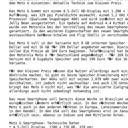
dem Moto G einsetzen: Aktuelle Technik zum kleinen Preis.

Das Moto G kommt mit einem 4,5-Zoll HD-Display mit 1.280 x 7
Aufl�sung, was 329 ppi Pixeldichte ausmacht, einem 1,2 GHz Q
Prozessor (Qualcomm Snapdragon 400) und wird zun�chst mit An
Jelly Bean ausgestattet. Ein Update auf Android 4.4 KitKat A
wurde von Motorola bei der Vorstellung des neuen Smartphones
garantiert. Zu den weiteren Eigenschaften des neuen Smartpho
austauschbare Geh�use-Schalen und Flip Shells in verschieden
Das Moto G soll in der Variante mit 8 GB internen Speicher f
Dollar und mit 16 GB f�r 199 Dollar angeboten werden. Hierzu
sollen die Preise ab 169 Euro beginnen. Telef�nica/o2 hat be
den Motorola Moto G f�r Deutschland angek�ndigt - f�r 169 Eu
Version mit 8 Gigabyte Speicher und bei 199 Euro f�r die 16-
Variante. 

F�r den kleinen Preis m�ssen die Nutzer allerdings auch eini
Abstriche machen. So gibt es keine Speicher-Erweiterung mitt
Speicherkarten. Der Akku soll mit seinen 2.070 mAh zwar eine
durchhalten, ist jedoch nicht wechselbar. Und auch LTE-Unter
bringt das Moto G nicht mit, was f�r die anvisierte Zielgrup
allerdings auch nicht unbedingt notwendig ist.

Das neue Smartphone soll bereits diese Woche in Brasilien un
europ�ischen L�ndern erh�ltlich sein. In den n�chsten Wochen
Moto G auch in den anderen M�rkten in Europa, Lateinamerika 
in den Handel. In den USA soll das Smartphones erst im Janua
erh�ltlich sein, ebenso in Indien und dem Mittleren Osten.

Moto G Smartphone: Technische Daten

* 4,5-Zoll Display, 1280 x 720 HD, 329 ppi
