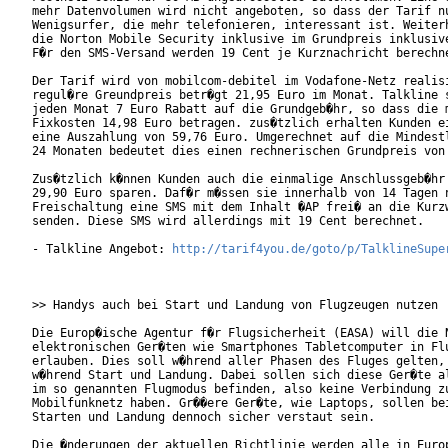
mehr Datenvolumen wird nicht angeboten, so dass der Tarif nu
Wenigsurfer, die mehr telefonieren, interessant ist. Weiterh
die Norton Mobile Security inklusive im Grundpreis inklusive
F�r den SMS-Versand werden 19 Cent je Kurznachricht berechne
Der Tarif wird von mobilcom-debitel im Vodafone-Netz realisi
regul�re Greundpreis betr�gt 21,95 Euro im Monat. Talkline s
jeden Monat 7 Euro Rabatt auf die Grundgeb�hr, so dass die m
Fixkosten 14,98 Euro betragen. zus�tzlich erhalten Kunden ei
eine Auszahlung von 59,76 Euro. Umgerechnet auf die Mindestl
24 Monaten bedeutet dies einen rechnerischen Grundpreis von 
Zus�tzlich k�nnen Kunden auch die einmalige Anschlussgeb�hr 
29,90 Euro sparen. Daf�r m�ssen sie innerhalb von 14 Tagen n
Freischaltung eine SMS mit dem Inhalt �AP frei� an die Kurzw
senden. Diese SMS wird allerdings mit 19 Cent berechnet.

- Talkline Angebot: 
http://tarif4you.de/goto/p/TalklineSupe
>> Handys auch bei Start und Landung von Flugzeugen nutzen

Die Europ�ische Agentur f�r Flugsicherheit (EASA) will die N
elektronischen Ger�ten wie Smartphones Tabletcomputer in Flu
erlauben. Dies soll w�hrend aller Phasen des Fluges gelten, 
w�hrend Start und Landung. Dabei sollen sich diese Ger�te al
im so genannten Flugmodus befinden, also keine Verbindung zu
Mobilfunknetz haben. Gr��ere Ger�te, wie Laptops, sollen bei
Starten und Landung dennoch sicher verstaut sein.

Die �nderungen der aktuellen Richtlinie werden alle in Europ