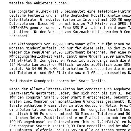
Website des Anbieters buchen.

Die congstar Allnet-Flat S beinhaltet eine Telefonie-Flatrat
deutsche Festnetz und in alle deutschen Mobilfunknetze sowie
Datenflatrate f�r mobiles Surfen im Internet mit 500 MB unge
Datenvolumen. Diese k�nnen mit bis zu 7,2 MBit/s via GPRS, E
UMTS/HSPA genutzt werden. Eine SMS-Flatrate ist in diesem Ta
enthalten; f�r den Versand von Kurznachrichten werden 9 Cent
berechnet.

Der Aktionspreis von 19,99 Euro/Monat gilt nur f�r einen Ver
Monaten Mindestlaufzeit und nur f�r diese Zeit. Ab dem 25 Mo
wieder die regul�ren 24,95 Euro/Monat berechnet. Wer eine mo
K�ndigungsm�glichkeit will, zahlt unver�ndert 29,99 Euro/Mon
Allnet-Flat S. Zum gleichen Preis ist allerdings auch die Al
(24 Monate Laufzeit) erh�ltlich, welche zus�tzlich eine SMS-
bietet. Ab 34,99 Euro/Monat erhalten Interessenten die Allne
mit Telefonie- und SMS-Flatrate sowie 1 GB ungedrosseltes Da
Zwei Monate Grundpreis sparen bei Smart Tarifen

Neben der Allnet-Flatrate-Aktion hat congstar auch Angebote 
Smart-Tarife gestartet. Jeder, der sich noch bis zum 31. Dez
f�r den congstar Smart S oder Smart M entscheidet, bekommt i
ersten zwei Monaten den monatlichen Grundpreis geschenkt. Di
Tarife enthalten Freiminuten in alle deutschen Netze, Frei-S
eine Datenflat zum mobilen Surfen. Der congstar Smart S kost
monatlich 6,99 Euro und umfasst 50 Minuten Telefonie und 50 
deutschen Netze. Zus�tzlich ist eine Flatrate zum mobilen Su
100 MB ungedrosseltes Datenvolumen (bis zu 7,2 MBit/s) entha
Der congstar Smart M kostet 9,99 Euro monatlich und beinhalt
100 Minuten Telefonie und 100 SMS in alle deutschen Netze ei