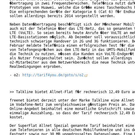
�bertragung in zwei Frequenzbereichen. Telef�nica nutzt daf�
Prototypen von Huawei, welche die Gr��e eines Taschenbuchs h
Die entsprechenden Ger�te der Kategorie 6 (Cat 6) f�r Endkun
sollen allerdings bereits 2014 vorgestellt werden.

Neben Daten�bertragung besch�ftigt sich der M�nchener Mobilf
auch mit der Telefonie �ber das LTE-Netz, das so genannten V
LTE (VoLTE). So seien bereits heute Anrufe �ber VoLTE an meh
LTE-Basisstationen m�glich. Ab Dezember soll voraussichtlich
technisch schwierige Handover in 2G und 3G funktionieren. Be
Februar meldete Telef�nica einen erfolgreichen Test f�r die 
von Telefongespr�chen aus dem LTE-Netz in das UMTS-Mobilfunk
die Technik zu nutzen, m�ssen die Kunden ein VoLTE-Endger�t 
als Nutzer freigeschaltet sein. Zun�chst sollen allerdings

o2-Mitarbeiter aus dem Netzwerkbereich die neue Technik unte
Realbedingungen erproben.

- o2: 
http://tarif4you.de/goto/s/o2
>> Talkline bietet Allnet-Flat f�r rechnerisch 12,49 Euro an
freenet bietet derzeit unter der Marke Talkline eine Allnet-
im Vodafone-Netz zum vergleichsweise g�nstigen Preis an. Das
Online-Angebot beinhaltet eine monatliche Grutschrift sowie 
einmalige Auszahlung, so dass der Tarif rechnerisch 12,49 Eu
kostet.

Der SuperFlat Allnet Spezial genannte Tarif beinhaltet eine 
zum Telefonieren in alle deutschen Mobilfunknetze und ins de
Festnetz sowie nur 30 MB ungedrosseltes Datenvolumen. Eine O