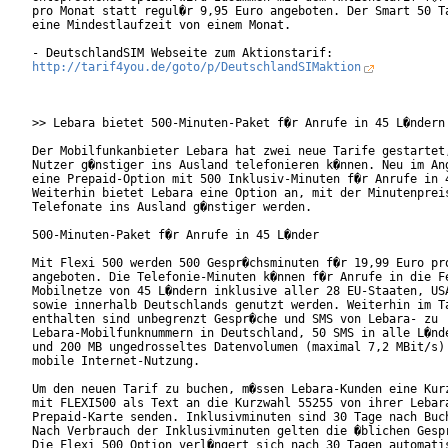
pro Monat statt regul�r 9,95 Euro angeboten. Der Smart 50 Ta
eine Mindestlaufzeit von einem Monat. 

http://tarif4you.de/goto/p/DeutschlandSIMaktion
>> Lebara bietet 500-Minuten-Paket f�r Anrufe in 45 L�ndern 
Der Mobilfunkanbieter Lebara hat zwei neue Tarife gestartet,
Nutzer g�nstiger ins Ausland telefonieren k�nnen. Neu im Ang
eine Prepaid-Option mit 500 Inklusiv-Minuten f�r Anrufe in 4
Weiterhin bietet Lebara eine Option an, mit der Minutenpreis
Telefonate ins Ausland g�nstiger werden.

500-Minuten-Paket f�r Anrufe in 45 L�nder

Mit Flexi 500 werden 500 Gespr�chsminuten f�r 19,99 Euro pro
angeboten. Die Telefonie-Minuten k�nnen f�r Anrufe in die Fe
Mobilnetze von 45 L�ndern inklusive aller 28 EU-Staaten, USA
sowie innerhalb Deutschlands genutzt werden. Weiterhin im Ta
enthalten sind unbegrenzt Gespr�che und SMS von Lebara- zu

Lebara-Mobilfunknummern in Deutschland, 50 SMS in alle L�nde
und 200 MB ungedrosseltes Datenvolumen (maximal 7,2 MBit/s) 
mobile Internet-Nutzung.

Um den neuen Tarif zu buchen, m�ssen Lebara-Kunden eine Kurz
mit FLEXI500 als Text an die Kurzwahl 55255 von ihrer Lebara
Prepaid-Karte senden. Inklusivminuten sind 30 Tage nach Buch
Nach Verbrauch der Inklusivminuten gelten die �blichen Gespr
Die Flexi 500 Option verl�ngert sich nach 30 Tagen automatis