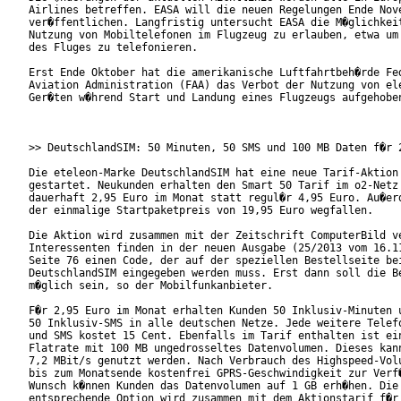
Airlines betreffen. EASA will die neuen Regelungen Ende Nove
ver�ffentlichen. Langfristig untersucht EASA die M�glichkeit
Nutzung von Mobiltelefonen im Flugzeug zu erlauben, etwa um 
des Fluges zu telefonieren.

Erst Ende Oktober hat die amerikanische Luftfahrtbeh�rde Fed
Aviation Administration (FAA) das Verbot der Nutzung von ele
Ger�ten w�hrend Start und Landung eines Flugzeugs aufgehoben
>> DeutschlandSIM: 50 Minuten, 50 SMS und 100 MB Daten f�r 2
Die eteleon-Marke DeutschlandSIM hat eine neue Tarif-Aktion

gestartet. Neukunden erhalten den Smart 50 Tarif im o2-Netz 
dauerhaft 2,95 Euro im Monat statt regul�r 4,95 Euro. Au�erd
der einmalige Startpaketpreis von 19,95 Euro wegfallen.

Die Aktion wird zusammen mit der Zeitschrift ComputerBild ve
Interessenten finden in der neuen Ausgabe (25/2013 vom 16.11
Seite 76 einen Code, der auf der speziellen Bestellseite bei
DeutschlandSIM eingegeben werden muss. Erst dann soll die Be
m�glich sein, so der Mobilfunkanbieter. 

F�r 2,95 Euro im Monat erhalten Kunden 50 Inklusiv-Minuten u
50 Inklusiv-SMS in alle deutschen Netze. Jede weitere Telefo
und SMS kostet 15 Cent. Ebenfalls im Tarif enthalten ist ein
Flatrate mit 100 MB ungedrosseltes Datenvolumen. Dieses kann
7,2 MBit/s genutzt werden. Nach Verbrauch des Highspeed-Volu
bis zum Monatsende kostenfrei GPRS-Geschwindigkeit zur Verf�
Wunsch k�nnen Kunden das Datenvolumen auf 1 GB erh�hen. Die

entsprechende Option wird zusammen mit dem Aktionstarif f�r 