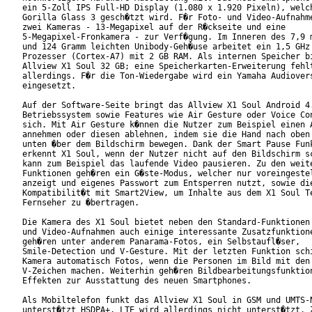
ein 5-Zoll IPS Full-HD Display (1.080 x 1.920 Pixeln), welch
Gorilla Glass 3 gesch�tzt wird. F�r Foto- und Video-Aufnahme
zwei Kameras - 13-Megapixel auf der R�ckseite und eine

5-Megapixel-Fronkamera - zur Verf�gung. Im Inneren des 7,9 m
und 124 Gramm leichten Unibody-Geh�use arbeitet ein 1,5 GHz 
Prozesser (Cortex-A7) mit 2 GB RAM. Als internen Speicher bi
Allview X1 Soul 32 GB; eine Speicherkarten-Erweiterung fehlt
allerdings. F�r die Ton-Wiedergabe wird ein Yamaha Audiovers
eingesetzt.

Auf der Software-Seite bringt das Allview X1 Soul Android 4.
Betriebssystem sowie Features wie Air Gesture oder Voice Con
sich. Mit Air Gesture k�nnen die Nutzer zum Beispiel einen A
annehmen oder diesen ablehnen, indem sie die Hand nach oben 
unten �ber dem Bildschirm bewegen. Dank der Smart Pause Funk
erkennt X1 Soul, wenn der Nutzer nicht auf den Bildschirm sc
kann zum Beispiel das laufende Video pausieren. Zu den weite
Funktionen geh�ren ein G�ste-Modus, welcher nur voreingestel
anzeigt und eigenes Passwort zum Entsperren nutzt, sowie die
Kompatibilit�t mit Smart2View, um Inhalte aus dem X1 Soul Te
Fernseher zu �bertragen.

Die Kamera des X1 Soul bietet neben den Standard-Funktionen 
und Video-Aufnahmen auch einige interessante Zusatzfunktione
geh�ren unter anderem Panarama-Fotos, ein Selbstaufl�ser,

Smile-Detection und V-Gesture. Mit der letzten Funktion schi
Kamera automatisch Fotos, wenn die Personen im Bild mit den 
V-Zeichen machen. Weiterhin geh�ren Bildbearbeitungsfunktion
Effekten zur Ausstattung des neuen Smartphones.

Als Mobiltelefon funkt das Allview X1 Soul in GSM und UMTS-N
unterst�tzt HSDPA+. LTE wird allerdings nicht unterst�tzt. Z