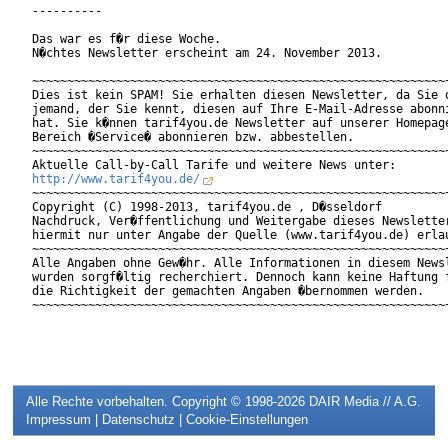
----------

Das war es f�r diese Woche.

N�chtes Newsletter erscheint am 24. November 2013.

~~~~~~~~~~~~~~~~~~~~~~~~~~~~~~~~~~~~~~~~~~~~~~~~~~~~~~~~~~~~
Dies ist kein SPAM! Sie erhalten diesen Newsletter, da Sie o
jemand, der Sie kennt, diesen auf Ihre E-Mail-Adresse abonni
hat. Sie k�nnen tarif4you.de Newsletter auf unserer Homepage
Bereich �Service� abonnieren bzw. abbestellen.

~~~~~~~~~~~~~~~~~~~~~~~~~~~~~~~~~~~~~~~~~~~~~~~~~~~~~~~~~~~~
http://www.tarif4you.de/
~~~~~~~~~~~~~~~~~~~~~~~~~~~~~~~~~~~~~~~~~~~~~~~~~~~~~~~~~~~~
Copyright (C) 1998-2013, tarif4you.de , D�sseldorf

Nachdruck, Ver�ffentlichung und Weitergabe dieses Newsletter
hiermit nur unter Angabe der Quelle (www.tarif4you.de) erlau
~~~~~~~~~~~~~~~~~~~~~~~~~~~~~~~~~~~~~~~~~~~~~~~~~~~~~~~~~~~~
Alle Angaben ohne Gew�hr. Alle Informationen in diesem Newsl
wurden sorgf�ltig recherchiert. Dennoch kann keine Haftung f
die Richtigkeit der gemachten Angaben �bernommen werden.

~~~~~~~~~~~~~~~~~~~~~~~~~~~~~~~~~~~~~~~~~~~~~~~~~~~~~~~~~~~~
Alle Rechte vorbehalten. Copyright © 1998-2026
DAIR Media // A.G.
Impressum
|
Datenschutz
|
Cookie-Einstellungen