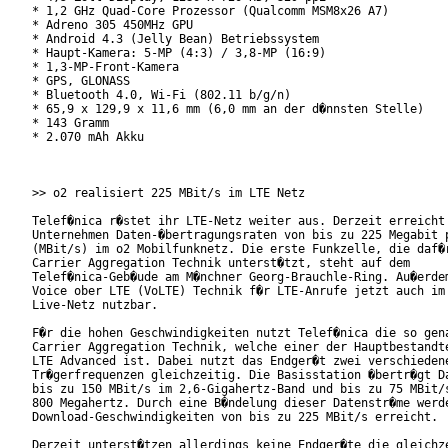
* 1,2 GHz Quad-Core Prozessor (Qualcomm MSM8x26 A7)

* Adreno 305 450MHz GPU

* Android 4.3 (Jelly Bean) Betriebssystem

* Haupt-Kamera: 5-MP (4:3) / 3,8-MP (16:9)

* 1,3-MP-Front-Kamera

* GPS, GLONASS

* Bluetooth 4.0, Wi-Fi (802.11 b/g/n)

* 65,9 x 129,9 x 11,6 mm (6,0 mm an der d�nnsten Stelle)

* 143 Gramm

* 2.070 mAh Akku

>> o2 realisiert 225 MBit/s im LTE Netz

Telef�nica r�stet ihr LTE-Netz weiter aus. Derzeit erreicht 
Unternehmen Daten-�bertragungsraten von bis zu 225 Megabit p
(MBit/s) im o2 Mobilfunknetz. Die erste Funkzelle, die daf�r
Carrier Aggregation Technik unterst�tzt, steht auf dem

Telef�nica-Geb�ude am M�nchner Georg-Brauchle-Ring. Au�erdem
Voice ober LTE (VoLTE) Technik f�r LTE-Anrufe jetzt auch im 
Live-Netz nutzbar.

F�r die hohen Geschwindigkeiten nutzt Telef�nica die so gena
Carrier Aggregation Technik, welche einer der Hauptbestandte
LTE Advanced ist. Dabei nutzt das Endger�t zwei verschiedene
Tr�gerfrequenzen gleichzeitig. Die Basisstation �bertr�gt Da
bis zu 150 MBit/s im 2,6-Gigahertz-Band und bis zu 75 MBit/s
800 Megahertz. Durch eine B�ndelung dieser Datenstr�me werde
Download-Geschwindigkeiten von bis zu 225 MBit/s erreicht.

Derzeit unterst�tzen allerdings keine Endger�te die gleichze