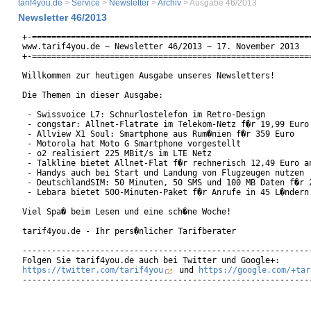
tarif4you.de
>
Service
>
Newsletter
>
Archiv
> Ausgabe 46/2013
Newsletter 46/2013
+-==========================================================
www.tarif4you.de ~ Newsletter 46/2013 ~ 17. November 2013

+-==========================================================
Willkommen zur heutigen Ausgabe unseres Newsletters!

Die Themen in dieser Ausgabe:

 - Swissvoice L7: Schnurlostelefon im Retro-Design

 - congstar: Allnet-Flatrate im Telekom-Netz f�r 19,99 Euro

 - Allview X1 Soul: Smartphone aus Rum�nien f�r 359 Euro

 - Motorola hat Moto G Smartphone vorgestellt

 - o2 realisiert 225 MBit/s im LTE Netz

 - Talkline bietet Allnet-Flat f�r rechnerisch 12,49 Euro an
 - Handys auch bei Start und Landung von Flugzeugen nutzen

 - DeutschlandSIM: 50 Minuten, 50 SMS und 100 MB Daten f�r 2
 - Lebara bietet 500-Minuten-Paket f�r Anrufe in 45 L�ndern 
Viel Spa� beim Lesen und eine sch�ne Woche!

tarif4you.de - Ihr pers�nlicher Tarifberater

------------------------------------------------------------
https://twitter.com/tarif4you
 und 
https://google.com/+tar
------------------------------------------------------------