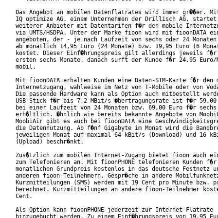
Das Angebot an mobilen Datenflatrates wird immer gr��er. Mit
IQ optimize AG, einem Unternehmen der Drillisch AG, startet 
weiterer Anbieter mit Datentarifen f�r den mobile Internetzu
via UMTS/HSDPA. Unter der Marke fioon wird mit fioonDATA ein
angeboten, der - je nach Laufzeit von sechs oder 24 Monaten 
ab monatlich 14,95 Euro (24 Monate) bzw. 19,95 Euro (6 Monat
kostet. Dieser Einf�hrungspreis gilt allerdings jeweils f�r 
ersten sechs Monate, danach surft der Kunde f�r 24,95 Euro/M
mobil. 

Mit fioonDATA erhalten Kunden eine Daten-SIM-Karte f�r den m
Internetzugang, wahlweise im Netz von T-Mobile oder von Voda
Die passende Hardware kann als Option auch mitbestellt werde
USB-Stick f�r bis 7,2 MBit/s �bertragungsrate ist f�r 59,00 
bei einer Laufzeit von 24 Monaten bzw. 69,00 Euro f�r sechs 
erh�ltlich. �hnlich wie bereits bekannte Angebote von MoobiC
MoobiAir gibt es auch bei fioonDATA eine Geschwindigkeitsgre
die Datennutzung. Ab f�nf Gigabyte im Monat wird die Bandbre
jeweiligen Monat auf maximal 64 kBit/s (Download) und 16 kBi
(Upload) beschr�nkt.         

Zus�tzlich zum mobilen Internet-Zugang bietet fioon auch ein
zum Telefonieren an. Mit fioonPHONE telefonieren Kunden f�r 
monatlichen Grundpreis kostenlos in das deutsche Festnetz un
anderen fioon-Teilnehmern. Gespr�che in andere Mobilfunknetz
Kurzmitteilungen (SMS) werden mit 19 Cent pro Minute bzw. pr
berechnet. Kurzmitteilungen an andere fioon-Teilnehmer koste
Cent.      

Als Option kann fioonPHONE jederzeit zur Internet-Flatrate

hinzugebucht werden. Zu einem Einf�hrungspreis von 19,95 Eur