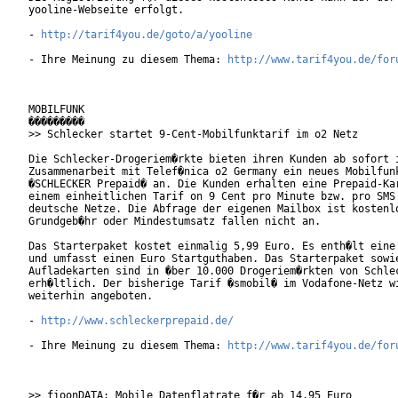
yooline-Webseite erfolgt.        

- 
http://tarif4you.de/goto/a/yooline
- Ihre Meinung zu diesem Thema: 
http://www.tarif4you.de/for
MOBILFUNK

���������

>> Schlecker startet 9-Cent-Mobilfunktarif im o2 Netz

Die Schlecker-Drogeriem�rkte bieten ihren Kunden ab sofort i
Zusammenarbeit mit Telef�nica o2 Germany ein neues Mobilfunk
�SCHLECKER Prepaid� an. Die Kunden erhalten eine Prepaid-Kar
einem einheitlichen Tarif on 9 Cent pro Minute bzw. pro SMS 
deutsche Netze. Die Abfrage der eigenen Mailbox ist kostenlo
Grundgeb�hr oder Mindestumsatz fallen nicht an.

Das Starterpaket kostet einmalig 5,99 Euro. Es enth�lt eine 
und umfasst einen Euro Startguthaben. Das Starterpaket sowie
Aufladekarten sind in �ber 10.000 Drogeriem�rkten von Schlec
erh�ltlich. Der bisherige Tarif �smobil� im Vodafone-Netz wi
weiterhin angeboten.    

- 
http://www.schleckerprepaid.de/
- Ihre Meinung zu diesem Thema: 
http://www.tarif4you.de/for
>> fioonDATA: Mobile Datenflatrate f�r ab 14,95 Euro
