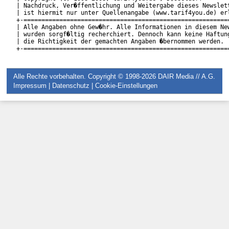
| Nachdruck, Ver�ffentlichung und Weitergabe dieses Newslett
| ist hiermit nur unter Quellenangabe (www.tarif4you.de) erl
+-==========================================================
| Alle Angaben ohne Gew�hr. Alle Informationen in diesem New
| wurden sorgf�ltig recherchiert. Dennoch kann keine Haftung
| die Richtigkeit der gemachten Angaben �bernommen werden.  
Alle Rechte vorbehalten. Copyright © 1998-2026
DAIR Media // A.G.
Impressum
|
Datenschutz
|
Cookie-Einstellungen