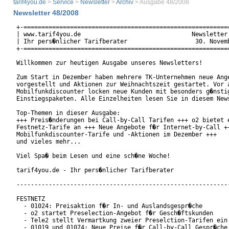
tarif4you.de
>
Service
>
Newsletter
>
Archiv
> Ausgabe 48/2008
Newsletter 48/2008
+-==========================================================
| www.tarif4you.de                               Newsletter 
| Ihr pers�nlicher Tarifberater                   30. Novemb
+-==========================================================
Willkommen zur heutigen Ausgabe unseres Newsletters!

Zum Start in Dezember haben mehrere TK-Unternehmen neue Ange
vorgestellt und Aktionen zur Weihnachtszeit gestartet. Vor a
Mobilfunkdiscounter locken neue Kunden mit besonders g�nstig
Einstiegspaketen. Alle Einzelheiten lesen Sie in diesem News
Top-Themen in dieser Ausgabe:

+++ Preis�nderungen bei Call-by-Call Tarifen +++ o2 bietet e
Festnetz-Tarife an +++ Neue Angebote f�r Internet-by-Call ++
Mobilfunkdiscounter-Tarife und -Aktionen im Dezember +++

und vieles mehr...

Viel Spa� beim Lesen und eine sch�ne Woche!

tarif4you.de - Ihr pers�nlicher Tarifberater

------------------------------------------------------------
FESTNETZ

  - 01024: Preisaktion f�r In- und Auslandsgespr�che

  - o2 startet Preselection-Angebot f�r Gesch�ftskunden

  - Tele2 stellt Vermartkung zweier Preselction-Tarifen ein

  - 01019 und 01074: Neue Preise f�r Call-by-Call Gespr�che
