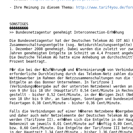
- Ihre Meinung zu diesem Thema: 
http://www.tarif4you.de/for
SONSTIGES

���������

>> Bundesnetzagentur genehmigt Interconnection-Erh�hung

Die Bundesnetzagentur hat der Deutschen Telekom AG (DT AG) h
Zusammenschaltungsentgelte (sog. Netzdurchleitungsentgelte) 
1. Dezember 2008 genehmigt. Dabei wurden die zuletzt vor zwe
Jahren genehmigten Entgelte im Schnitt um 4,4 Prozent angeho
Die Deutsche Telekom AG hatte eine Anhebung um durchschnittl
Prozent beantragt.

F�r die bei der �Zuf�hrung� und �Terminierung� von Verbindun
erforderliche Durchleitung durch das Telekom-Netz zahlen die
Wettbewerber im Rahmen der Netzzusammenschaltungen nun die f
Entgelte an das Bonner Unternehmen. In Tarifzone I

(Verbindungs�bergabe auf der untersten Netzebene) werden an 
von 9 Uhr bis 18 Uhr (Haupttarif) 0,54 Cent/Minute in Rechnu
gestellt - bisher 0,52 Cent/Minute, in der �brigen Zeit (Neb
von 18 Uhr bis 9 Uhr, an Samstagen, Sonntagen und bundeseinh
Feiertagen 0,38 Cent/Minute - bisher 0,36 Cent/Minute.      
Falls die Verbindungen auf einer h�heren Netzebene �bergeben
und daher auch mehr Netzelemente der Deutschen Telekom AG ge
werden (Tarifzone II), erh�hen sich die Entgelte in der Haup
Nebenzeit um jeweils 0,01 Cent/Minute auf k�nftig 0,89 Cent/
bzw. 0,60 Cent/Minute. Die Entgelte der Tarifzone III betrag
in der Hauptzeit 1,34 Cent/Minute - bisher 1,36 Cent/Minute,