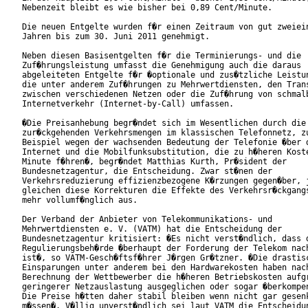
Nebenzeit bleibt es wie bisher bei 0,89 Cent/Minute.      

Die neuen Entgelte wurden f�r einen Zeitraum von gut zweiein
Jahren bis zum 30. Juni 2011 genehmigt.

Neben diesen Basisentgelten f�r die Terminierungs- und die

Zuf�hrungsleistung umfasst die Genehmigung auch die daraus

abgeleiteten Entgelte f�r �optionale und zus�tzliche Leistun
die unter anderem Zuf�hrungen zu Mehrwertdiensten, den Trans
zwischen verschiedenen Netzen oder die Zuf�hrung von schmalb
Internetverkehr (Internet-by-Call) umfassen.

�Die Preisanhebung begr�ndet sich im Wesentlichen durch die 
zur�ckgehenden Verkehrsmengen im klassischen Telefonnetz, zu
Beispiel wegen der wachsenden Bedeutung der Telefonie �ber d
Internet und die Mobilfunksubstitution, die zu h�heren Koste
Minute f�hren�, begr�ndet Matthias Kurth, Pr�sident der

Bundesnetzagentur, die Entscheidung. Zwar st�nen der

Verkehrsreduzierung effizienzbezogene K�rzungen gegen�ber, j
gleichen diese Korrekturen die Effekte des Verkehrsr�ckgangs
mehr vollumf�nglich aus.

Der Verband der Anbieter von Telekommunikations- und

Mehrwertdiensten e. V. (VATM) hat die Entscheidung der

Bundesnetzagentur kritisiert: �Es nicht verst�ndlich, dass d
Regulierungsbeh�rde �berhaupt der Forderung der Telekom nach
ist�, so VATM-Gesch�ftsf�hrer J�rgen Gr�tzner. �Die drastisc
Einsparungen unter anderem bei den Hardwarekosten haben nach
Berechnung der Wettbewerber die h�heren Betriebskosten aufgr
geringerer Netzauslastung ausgeglichen oder sogar �berkompen
Die Preise h�tten daher stabil bleiben wenn nicht gar gesenk
m�ssen�. V�llig unverst�ndlich sei laut VATM die Entscheidun