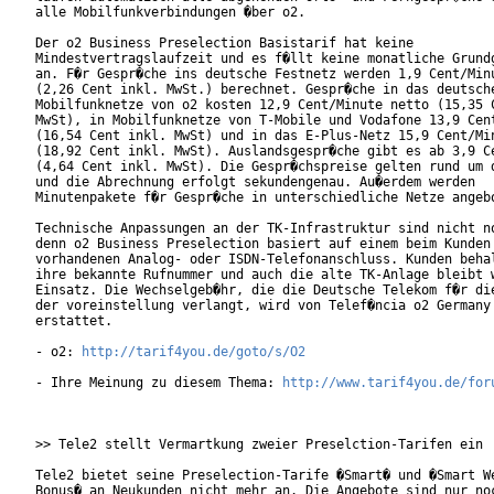
alle Mobilfunkverbindungen �ber o2.

Der o2 Business Preselection Basistarif hat keine

Mindestvertragslaufzeit und es f�llt keine monatliche Grundg
an. F�r Gespr�che ins deutsche Festnetz werden 1,9 Cent/Minu
(2,26 Cent inkl. MwSt.) berechnet. Gespr�che in das deutsche
Mobilfunknetze von o2 kosten 12,9 Cent/Minute netto (15,35 C
MwSt), in Mobilfunknetze von T-Mobile und Vodafone 13,9 Cent
(16,54 Cent inkl. MwSt) und in das E-Plus-Netz 15,9 Cent/Min
(18,92 Cent inkl. MwSt). Auslandsgespr�che gibt es ab 3,9 Ce
(4,64 Cent inkl. MwSt). Die Gespr�chspreise gelten rund um d
und die Abrechnung erfolgt sekundengenau. Au�erdem werden

Minutenpakete f�r Gespr�che in unterschiedliche Netze angebo
Technische Anpassungen an der TK-Infrastruktur sind nicht no
denn o2 Business Preselection basiert auf einem beim Kunden 
vorhandenen Analog- oder ISDN-Telefonanschluss. Kunden behal
ihre bekannte Rufnummer und auch die alte TK-Anlage bleibt w
Einsatz. Die Wechselgeb�hr, die die Deutsche Telekom f�r die
der voreinstellung verlangt, wird von Telef�ncia o2 Germany

erstattet.

- o2: 
http://tarif4you.de/goto/s/O2
- Ihre Meinung zu diesem Thema: 
http://www.tarif4you.de/for
>> Tele2 stellt Vermartkung zweier Preselction-Tarifen ein

Tele2 bietet seine Preselection-Tarife �Smart� und �Smart We
Bonus� an Neukunden nicht mehr an. Die Angebote sind nur noc