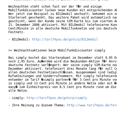
Weihnachten steht schon fast vor der T�r und einige

Mobilfunkdiscounter locken neue Kunden mit entsprechenden Ak
Wer jetzt zum Beispiel zu BILDmobil wechselt, bekommt ein zw
Starterset geschenkt. Das weitere Paket wird automatisch nac
geschickt, wenn der Kunde seine SIM-Karte bis zum vierten Ad
21. Dezember 2008 aktiviert. Mit BILDmobil telefonierne Kund
Cent/Minute in alle deutsche Mobilfunknetze und ins deutsche
Festnetz.

- BILDmobil: 
http://tarif4you.de/goto/p/BILDmobil
>> Weihnachtsaktionen beim Mobilfunkdiscounter simply

Bei simply kostet das Starterpkaet im Dezember statt 9,95 Eu
noch 2,95 Euro. Au�erdem wird die Neukunden-Aktion f�r Anruf
deutsche Festnetz verl�ngert: Wer seine simply SIM-Karte noc
Dezember aktiviert, telefoniert drei Monate lang f�r null Ce
allen deutschen Festnetzanschl�ssen. Ausgenommen sind ledigl
Rufumleitungen und Sonderrufnummern. Mit simply telefonieren
entweder im Tarif �simply partner� f�r 3 Cent pro Minute von
zu simply und 13 Cent pro Minute in andere Netze oder mit �s
easy� zum Einheitspreis von 8,5 Cent pro Minute rund um die 
alle Netze.         

- simply: 
http://tarif4you.de/goto/p/simply
- Ihre Meinung zu diesem Thema: 
http://www.tarif4you.de/for