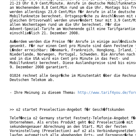
21-23 Uhr 0,9 Cent/Minute. Anrufe in deutsche Mobilfunknetze
an Wochenenden 8,8 Cent/Min rund um die Uhr. Montags bis fre
werden allerdings 23,0 Cent/Min f�r Anrufe in alle deutsche

Mobilfunknetze berechnet. Ortsgespr�che zu Anschl�ssen mit d
gleichen Ortsvorwahl werden unver�ndert teur mit 3,9 Cent/Mi
allen Wochentagen rund um die Uhr berechnet. F�r die

Advent-Spezial-Tarife am Wochenende gilt eine Tarifgarantie 
einschlie�lich 21. Dezember 2008.              

Au�erdem werden die Preise f�r Anrufe in einige ausl�ndische
gesenkt. F�r nur einen Cent pro Minute sind dann Festnetze f
L�nder erreichbar: D�nemark, Frankreich, Hongkong, Irland, I
Niederlande, Norwegen, Portugal, Schweden. Bie Anrufen nach 
und in die USA wird ein Cent pro Minute in das Fest- und

Mobilfunknetz berechnet. Diese Auslandspreise sind bis einsc
9. Dezember 2008 garantiert.      

01024 rechnet alle Gespr�che im Minutentakt �ber die Rechnun
Deutschen Telekom ab. 

- Ihre Meinung zu diesem Thema: 
http://www.tarif4you.de/for
>> o2 startet Preselection-Angebot f�r Gesch�ftskunden

Telef�ncia o2 Germany startet Festnetz-Telefonie-Angebot f�r
Unternehmen. Als erstes Produkt geht �o2 Preselection� mit

sekundengenauer Abrechnung an den Start. Mit der festen

Voreinstellung (Preselection) auf o2 als Verbindungsnetzbetr
laufen automatisch alle abgehenden Orts- und Ferngespr�che s