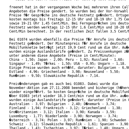
freenet hat in der vergangenen Woche bei mehreren ihren Call
Angeboten die Preise gendert. So wurden bei der Vor-Vorwahl 
Preise f�r Gespr�che ins deutsche Festnetz ge�ndert. Ortsges
kosten montags bis freitags 12-15 Uhr und 18-19 Uhr 1,75 Cen
sowie 19-21 Uhr 1,45 Cent/Min. Bei Ferngespr�chen ins deutsc
Festnetz werden werktags 12-15 Uhr 1,6 Cent/Min und 18-20 Uh
Cent/Min berechnet. In der restlichen Zeit fallen 3,5 Cent/M
Bei 01074 wurden ebenfalls die Preise f�r Anrufe ins deutsch
Festnetz ge�ndert. Der Minutenpreis f�r Anrufe in deutsche

Mobilfunknetze betr�gt jetzt 19,9 Cent rund um die Uhr. Au�e
wurden einige Auslandstarife ge�ndert. Zu Preissenkungen z�h
unter anderem diese Angebote (Preise in Cent/Minute):

China - 1,50; Japan - 2,00; Peru - 1,92; Russland - 1,60;

Singapur - 1,49; T�rkei - 1,50; USA - 0,95; Ungarn - 1,18.

Einige Preise wurden auch erh�ht, darunter: Bulgarien - 6,98
Estland - 4,96; Griechenland - 3,98; Neuseeland - 5,50;

Rum�nien - 9,50; Slowakische Republik - 7,14.

Preis�nderungen gab es auch bei 01083. Dabei wurde die

November-Aktion zum 27.11.2008 beendet und bisherige (h�here
wieder eingef�hrt. So kosten Gespr�che in deutsche Mobilfunk
�ber 01083 jetzt wieder 18,3 Cent/min rund um die Uhr. au�er
wurden einige Auslandstarife ge�ndert, darunter (Preise in C
Australien - 3,97; Bulgarien - 2,40; D�nemark - 3,74;

Finnland - 1,94; Frankreich - 3,12; Griechenland - 1,38;

Gro�britannien - 3,12; Italien - 3,90; Kanada - 3,59;

Luxemburg - 1,77; Niederlande - 3,90; Norwegen - 3,74;

�sterreich - 3,74; Polen - 3,97; Rum�nien - 1,90; Schweden -
Schweiz - 3,12; Slowakische Republik - 1,61; Spanien - 3,90;
Thailand - 1,43; Tschechien - 3,97; T�rkei - 1,48; Ungarn - 