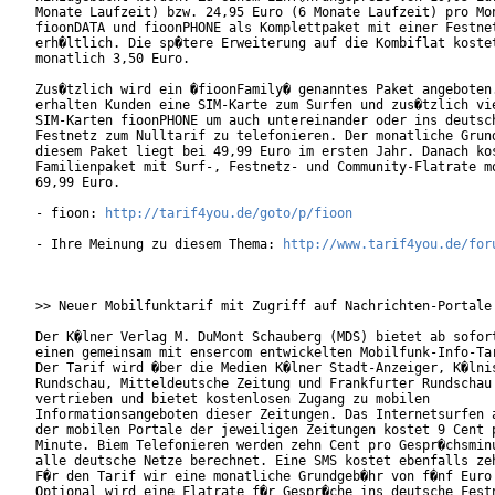
Monate Laufzeit) bzw. 24,95 Euro (6 Monate Laufzeit) pro Mon
fioonDATA und fioonPHONE als Komplettpaket mit einer Festnet
erh�ltlich. Die sp�tere Erweiterung auf die Kombiflat kostet
monatlich 3,50 Euro.     

Zus�tzlich wird ein �fioonFamily� genanntes Paket angeboten.
erhalten Kunden eine SIM-Karte zum Surfen und zus�tzlich vie
SIM-Karten fioonPHONE um auch untereinander oder ins deutsch
Festnetz zum Nulltarif zu telefonieren. Der monatliche Grund
diesem Paket liegt bei 49,99 Euro im ersten Jahr. Danach kos
Familienpaket mit Surf-, Festnetz- und Community-Flatrate mo
69,99 Euro.      

- fioon: 
http://tarif4you.de/goto/p/fioon
- Ihre Meinung zu diesem Thema: 
http://www.tarif4you.de/for
>> Neuer Mobilfunktarif mit Zugriff auf Nachrichten-Portale

Der K�lner Verlag M. DuMont Schauberg (MDS) bietet ab sofort
einen gemeinsam mit ensercom entwickelten Mobilfunk-Info-Tar
Der Tarif wird �ber die Medien K�lner Stadt-Anzeiger, K�lnis
Rundschau, Mitteldeutsche Zeitung und Frankfurter Rundschau

vertrieben und bietet kostenlosen Zugang zu mobilen

Informationsangeboten dieser Zeitungen. Das Internetsurfen a
der mobilen Portale der jeweiligen Zeitungen kostet 9 Cent p
Minute. Biem Telefonieren werden zehn Cent pro Gespr�chsminu
alle deutsche Netze berechnet. Eine SMS kostet ebenfalls zeh
F�r den Tarif wir eine monatliche Grundgeb�hr von f�nf Euro 
Optional wird eine Flatrate f�r Gespr�che ins deutsche Festn