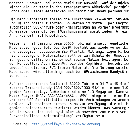
Monster, Snowman und Ocean World zur Auswahl. Auf der R�ckse
k�nnen die Benutzer in den transparenten Akkudeckel pers�nli
Fotos oder Bilder einstecken und damit ihr Handy personalisi
F�r mehr Sicherheit sollen die Funktionen SOS-Anruf, SOS-Nac
und T�uschungsanruf sorgen. So werden im Notfall per Knopfdr
automatisch SOS-Anrufe oder -Nachrichten an vorher programmi
Adressaten gesandt. Der T�uschungsanruf sorgt zudem f�r ein

Anrufklingeln auf Knopfdruck.

Weiterhin hat Samsung beim S3030 Tobi auf umweltfreundliche

Materialien geachtet. Das Ger�t besteht aus wiederverwertbar
und biologisch abbaubarem Bio-Plastik. Mit ungiftigen Farben
nicht-allergenen Materialien soll es zum Schutz der Umwelt w
zur gesundheitlichen Sicherheit seiner Nutzer beitragen, bet
der Hersteller. Auch Zubeh�r, wie der Kopfh�rer, besteht aus
umweltfreundlichem, PVC-freiem Material. Die Nutzung solcher
Materialien w�re allerdings auch bei �Erwachsenen-Handys� ni
verkehrt.        

Auf der technischen Seite ist S3030 Tobi ein 94,7 x 45,4 x 1
kleines Triband-Handy (GSM 900/1800/1900 MHz) mit einem 1,9-
gro�en Farbdisplay. Au�erdem sind eine 1,3-Megapixel-Kamera 
Musik-Player (MP3, AAC/AAC+/eAAC+, WMA) integriert. eine Blu
und eine USB-Schnittstelle sorgen f�r Verbindungen zu andere
Ger�ten. Als Speicher stehen 15 MB zur Verf�gung, die mit bi
gro�en Speicherkarten erweitert werden k�nnen. Das Samsung S
sol in Sweet Pink und Loyal Blue ab November zum Preis von 1
(unverbindliche Preisempfehlung) verf�gbar sein.        

- Samsung: 
http://tarif4you.de/goto/a/Samsung