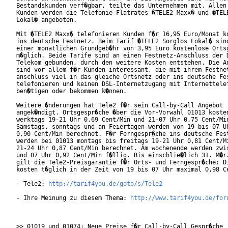
Bestandskunden verf�gbar, teilte das Unternehmen mit. Allen 
Kunden werden die Telefonie-Flatrates �TELE2 Maxx� und �TELE
Lokal� angeboten.

Mit �TELE2 Maxx� telefonieren Kunden f�r 16,95 Euro/Monat ko
ins deutsche Festnetz. Beim Tarif �TELE2 Sorglos Lokal� sind
einer monatlichen Grundgeb�hr von 3,95 Euro kostenlose Ortsg
m�glich. Beide Tarife sind an einen Festnetz-Anschluss der D
Telekom gebunden, durch den weitere Kosten entstehen. Die An
sind vor allem f�r Kunden interessant, die mit ihrem Festnet
anschluss viel in das gleiche Ortsnetz oder ins deutsche Fes
telefonieren und keinen DSL-Internetzugang mit Internettelef
ben�tigen oder bekommen k�nnen.

Weitere �nderungen hat Tele2 f�r sein Call-by-Call Angebot

angek�ndigt. Ortsgespr�che �ber die Vor-Vorwahl 01013 kosten
werktags 19-21 Uhr 0,69 Cent/Min und 21-07 Uhr 0,75 Cent/Min
Samstags, sonntags und an Feiertagen werden von 19 bis 07 Uh
0,90 Cent/Min berechnet. F�r Ferngespr�che ins deutsche Fest
werden bei 01013 montags bis freitags 19-21 Uhr 0,81 Cent/Mi
21-24 Uhr 0,87 Cent/Min berechnet. Am wochenende werden zwis
und 07 Uhr 0,92 Cent/Min f�llig. Bis einschlie�lich 31. M�rz
gilt die Tele2-Preisgarantie f�r Orts- und Ferngespr�che: Di
kosten t�glich in der Zeit von 19 bis 07 Uhr maximal 0,98 Ce
- Tele2: 
http://tarif4you.de/goto/s/Tele2
- Ihre Meinung zu diesem Thema: 
http://www.tarif4you.de/for
>> 01019 und 01074: Neue Preise f�r Call-by-Call Gespr�che
