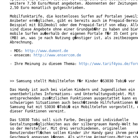
weitere 7,50 Euro/Monat angeboten. Abonnenten der Zeitungen 
2,50 Euro monatlich gutgeschrieben.

Mobilfunktarife, die kostenloses Surfen auf Portalen jeweili
Anibeter erm�glichen, gibt es bereits auch im Prepaid-Bereic
Beispiel mit BILDmobil oder dem Prepaid-Tarif von eBay. Alle
sind diese Angebote ohne einer Grundgeb�hr zu haben und biet
mobile Surfen au�erhalb der eigenen Portale f�r 35 Cent pro 
(MB) an, was je nach Nutzung g�nstiger ist, als zeitbezogene
Abrechnung.      

- MDS: 
http://www.dumont.de
- ensecom: 
http://www.ensercom.de
- Ihre Meinung zu diesem Thema: 
http://www.tarif4you.de/for
>> Samsung stellt Mobiltelefon f�r Kinder �S3030 Tobi� vor

Das Handy ist auch bei vielen Kindern und Jugendlichen ein

unentbehrliches Informations- und Unterhaltungsobjekt. Mit

entsprechenden zus�tzlichen Funktionen ausgestattet kann es 
schwierigen Situationen auch besch�tzende Hilfsfunktionen �b
Samsung hat mit S3030 �Tobi� ein Mobiltelefon vorgestellt, d
dieser Funktionen vereint.

Das S3030 Tobi soll sich Farbe, Design und individuelle

Gestaltungsm�glichkeiten aus der silbergrauen Handy-Welt her
so der Hersteller. Mit drei verschiedenen, originellen

Benutzeroberfl�chen sollen Kinder ihr Handy ganz ihrem pers�
Geschmack anpassen k�nnen. Als witzige Animations-Motive ste