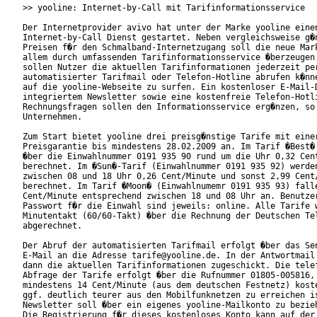
>> yooline: Internet-by-Call mit Tarifinformationsservice

Der Internetprovider avivo hat unter der Marke yooline einen
Internet-by-Call Dienst gestartet. Neben vergleichsweise g�n
Preisen f�r den Schmalband-Internetzugang soll die neue Mark
allem durch umfassenden Tarifinformationsservice �berzeugen.
sollen Nutzer die aktuellen Tarifinformationen jederzeit per
automatisierter Tarifmail oder Telefon-Hotline abrufen k�nne
auf die yooline-Webseite zu surfen. Ein kostenloser E-Mail-D
integriertem Newsletter sowie eine kostenfreie Telefon-Hotli
Rechnungsfragen sollen den Informationsservice erg�nzen, so 
Unternehmen.         

Zum Start bietet yooline drei preisg�nstige Tarife mit einer
Preisgarantie bis mindestens 28.02.2009 an. Im Tarif �Best� 
�ber die Einwahlnummer 0191 935 90 rund um die Uhr 0,32 Cent
berechnet. Im �Sun�-Tarif (Einwahlnummer 0191 935 92) werden
zwischen 08 und 18 Uhr 0,26 Cent/Minute und sonst 2,99 Cent/
berechnet. Im Tarif �Moon� (Einwahlnumemr 0191 935 93) falle
Cent/Minute entsprechend zwischen 18 und 08 Uhr an. Benutzer
Passwort f�r die Einwahl sind jeweils: online. Alle Tarife w
Minutentakt (60/60-Takt) �ber die Rechnung der Deutschen Tel
abgerechnet.         

Der Abruf der automatisierten Tarifmail erfolgt �ber das Sen
E-Mail an die Adresse tarife@yooline.de. In der Antwortmail 
dann die aktuellen Tarifinformationen zugeschickt. Die telef
Abfrage der Tarife erfolgt �ber die Rufnummer 01805-005816, 
mindestens 14 Cent/Minute (aus dem deutschen Festnetz) koste
ggf. deutlich teurer aus den Mobilfunknetzen zu erreichen is
Newsletter soll �ber ein eigenes yooline-Mailkonto zu bezieh
Die Registrierung f�r dieses kostenloses Konto kann auf der
