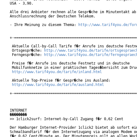
USA - 3,90.

Alle drei Anbieter rechnen alle Gespr�che im Minutentakt ab 
Anschlussrechnung der Deutschen Telekom.

- Ihre Meinung zu diesem Thema: 
http://www.tarif4you.de/for
+-==========================================================
 Aktuelle Call-by-Call Tarife f�r Anrufe ins deutsche Festne
 Ortsgespr�che: 
http://www.tarif4you.de/tarife/ortsgespraec
 Ferngespr�che: 
http://www.tarif4you.de/tarife/ferngespraec
 Preise f�r Anrufe ins deutsche Festnetz und in deutsche

 Mobilfunknetze in einer praktischen Tages�bersicht zum Druc
http://www.tarif4you.de/tarife/inland.html
 Aktuelle Top-Preise f�r Gespr�che ins Ausland:

http://www.tarif4you.de/tarife/ausland.html
+-==========================================================
INTERNET

��������

>> 1click2surf: Internet-by-Call Zugang f�r 0,62 Cent

Der Hamburger Internet-Provider 1click2 bietet ab sofort ein
Schmalbandtarif f�r den Internetzugang via analogen Modem od
f�r 0,62 Cent/Minute an. Der Minutenpreis gilt an allen Woch