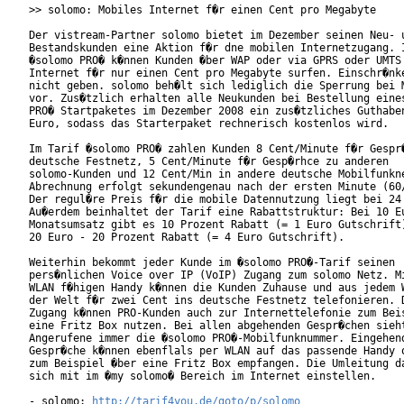
>> solomo: Mobiles Internet f�r einen Cent pro Megabyte

Der vistream-Partner solomo bietet im Dezember seinen Neu- u
Bestandskunden eine Aktion f�r dne mobilen Internetzugang. I
�solomo PRO� k�nnen Kunden �ber WAP oder via GPRS oder UMTS 
Internet f�r nur einen Cent pro Megabyte surfen. Einschr�nke
nicht geben. solomo beh�lt sich lediglich die Sperrung bei M
vor. Zus�tzlich erhalten alle Neukunden bei Bestellung eines
PRO� Startpaketes im Dezember 2008 ein zus�tzliches Guthaben
Euro, sodass das Starterpaket rechnerisch kostenlos wird.   
Im Tarif �solomo PRO� zahlen Kunden 8 Cent/Minute f�r Gespr�
deutsche Festnetz, 5 Cent/Minute f�r Gesp�rhce zu anderen

solomo-Kunden und 12 Cent/Min in andere deutsche Mobilfunkne
Abrechnung erfolgt sekundengenau nach der ersten Minute (60/
Der regul�re Preis f�r die mobile Datennutzung liegt bei 24 
Au�erdem beinhaltet der Tarif eine Rabattstruktur: Bei 10 Eu
Monatsumsatz gibt es 10 Prozent Rabatt (= 1 Euro Gutschrift)
20 Euro - 20 Prozent Rabatt (= 4 Euro Gutschrift).       

Weiterhin bekommt jeder Kunde im �solomo PRO�-Tarif seinen

pers�nlichen Voice over IP (VoIP) Zugang zum solomo Netz. Mi
WLAN f�higen Handy k�nnen die Kunden Zuhause und aus jedem W
der Welt f�r zwei Cent ins deutsche Festnetz telefonieren. D
Zugang k�nnen PRO-Kunden auch zur Internettelefonie zum Beis
eine Fritz Box nutzen. Bei allen abgehenden Gespr�chen sieht
Angerufene immer die �solomo PRO�-Mobilfunknummer. Eingehend
Gespr�che k�nnen ebenflals per WLAN auf das passende Handy o
zum Beispiel �ber eine Fritz Box empfangen. Die Umleitung da
sich mit im �my solomo� Bereich im Internet einstellen.     
- solomo: 
http://tarif4you.de/goto/p/solomo