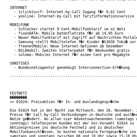
INTERNET

  - 1click2surf: Internet-by-Call Zugang f�r 0,62 Cent

  - yooline: Internet-by-Call mit Tarifinformationsservice

MOBILFUNK

  - Schlecker startet 9-Cent-Mobilfunktarif im o2 Netz

  - fioonDATA: Mobile Datenflatrate f�r ab 14,95 Euro

  - Neuer Mobilfunktarif mit Zugriff auf Nachrichten-Portale
  - Samsung stellt Mobiltelefon f�r Kinder �S3030 Tobi� vor

  - freenetMobile: Neue Internet-Optionen ab Dezember

  - BILDmobil: Zweites Starterpaket f�r Neukunden gratis

  - solomo: Mobiles Internet f�r einen Cent pro Megabyte

SONSTIGES

  - Bundesnetzagentur genehmigt Interconnection-Erh�hung

------------------------------------------------------------
FESTNETZ

��������

>> 01024: Preisaktion f�r In- und Auslandsgespr�che

Die 01024 hat in der Nacht zum Mittwoch, den 26. November, i
Preise f�r Call-by-Call Verbindungen in deutsche und ausl�nd
Netze ge�ndert. An allen vier Adventswochenenden (samstags u
sonntags) telefonieren Kunden mit der Vor-Vorwahl 01024 zu

Aktionspreisen ins deutsche Festnetz und zu deutschen

Mobilfunkanschl�ssen. So kosten nationale Ferngespr�che ins 
samstags und sonntags zwischen 08 und 10 Uhr sowie 15-18 Uhr