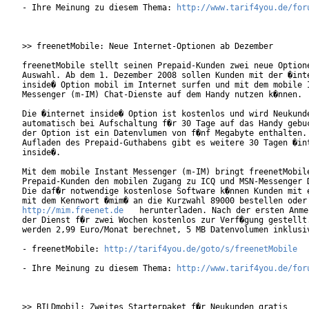
- Ihre Meinung zu diesem Thema: 
http://www.tarif4you.de/for
>> freenetMobile: Neue Internet-Optionen ab Dezember

freenetMobile stellt seinen Prepaid-Kunden zwei neue Optione
Auswahl. Ab dem 1. Dezember 2008 sollen Kunden mit der �inte
inside� Option mobil im Internet surfen und mit dem mobile I
Messenger (m-IM) Chat-Dienste auf dem Handy nutzen k�nnen.

Die �internet inside� Option ist kostenlos und wird Neukunde
automatisch bei Aufschaltung f�r 30 Tage auf das Handy gebuc
der Option ist ein Datenvlumen von f�nf Megabyte enthalten. 
Aufladen des Prepaid-Guthabens gibt es weitere 30 Tagen �int
inside�.    

Mit dem mobile Instant Messenger (m-IM) bringt freenetMobile
Prepaid-Kunden den mobilen Zugang zu ICQ und MSN-Messenger D
Die daf�r notwendige kostenlose Software k�nnen Kunden mit e
http://mim.freenet.de
 herunterladen. Nach der ersten Anme
der Dienst f�r zwei Wochen kostenlos zur Verf�gung gestellt.
werden 2,99 Euro/Monat berechnet, 5 MB Datenvolumen inklusiv
- freenetMobile: 
http://tarif4you.de/goto/s/freenetMobile
- Ihre Meinung zu diesem Thema: 
http://www.tarif4you.de/for
>> BILDmobil: Zweites Starterpaket f�r Neukunden gratis
