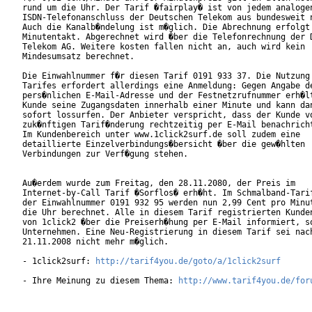
rund um die Uhr. Der Tarif �fairplay� ist von jedem analogen
ISDN-Telefonanschluss der Deutschen Telekom aus bundesweit n
Auch die Kanalb�ndelung ist m�glich. Die Abrechnung erfolgt 
Minutentakt. Abgerechnet wird �ber die Telefonrechnung der D
Telekom AG. Weitere kosten fallen nicht an, auch wird kein

Mindesumsatz berechnet.        

Die Einwahlnummer f�r diesen Tarif 0191 933 37. Die Nutzung 
Tarifes erfordert allerdings eine Anmeldung: Gegen Angabe de
pers�nlichen E-Mail-Adresse und der Festnetzrufnummer erh�lt
Kunde seine Zugangsdaten innerhalb einer Minute und kann dan
sofort lossurfen. Der Anbieter verspricht, dass der Kunde vo
zuk�nftigen Tarif�nderung rechtzeitig per E-Mail benachricht
Im Kundenbereich unter www.1click2surf.de soll zudem eine

detaillierte Einzelverbindungs�bersicht �ber die gew�hlten

Verbindungen zur Verf�gung stehen.

Au�erdem wurde zum Freitag, den 28.11.2080, der Preis im

Internet-by-Call Tarif �Sorflos� erh�ht. Im Schmalband-Tarif
der Einwahlnummer 0191 932 95 werden nun 2,99 Cent pro Minut
die Uhr berechnet. Alle in diesem Tarif registrierten Kunden
von 1click2 �ber die Preiserh�hung per E-Mail informiert, so
Unternehmen. Eine Neu-Registrierung in diesem Tarif sei nach
21.11.2008 nicht mehr m�glich.      

- 1click2surf: 
http://tarif4you.de/goto/a/1click2surf
- Ihre Meinung zu diesem Thema: 
http://www.tarif4you.de/for