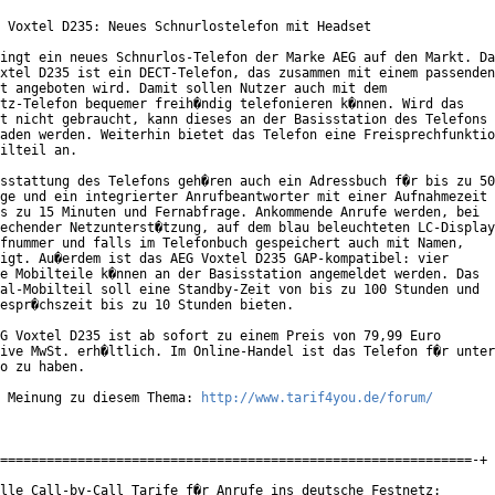
 Voxtel D235: Neues Schnurlostelefon mit Headset

ingt ein neues Schnurlos-Telefon der Marke AEG auf den Markt. Da
xtel D235 ist ein DECT-Telefon, das zusammen mit einem passenden

t angeboten wird. Damit sollen Nutzer auch mit dem

tz-Telefon bequemer freih�ndig telefonieren k�nnen. Wird das

t nicht gebraucht, kann dieses an der Basisstation des Telefons

aden werden. Weiterhin bietet das Telefon eine Freisprechfunktio
ilteil an.

sstattung des Telefons geh�ren auch ein Adressbuch f�r bis zu 50

ge und ein integrierter Anrufbeantworter mit einer Aufnahmezeit

s zu 15 Minuten und Fernabfrage. Ankommende Anrufe werden, bei

echender Netzunterst�tzung, auf dem blau beleuchteten LC-Display

fnummer und falls im Telefonbuch gespeichert auch mit Namen,

igt. Au�erdem ist das AEG Voxtel D235 GAP-kompatibel: vier

e Mobilteile k�nnen an der Basisstation angemeldet werden. Das

al-Mobilteil soll eine Standby-Zeit von bis zu 100 Stunden und

espr�chszeit bis zu 10 Stunden bieten.

G Voxtel D235 ist ab sofort zu einem Preis von 79,99 Euro

ive MwSt. erh�ltlich. Im Online-Handel ist das Telefon f�r unter

o zu haben.

 Meinung zu diesem Thema: 
http://www.tarif4you.de/forum/
=============================================================-+

lle Call-by-Call Tarife f�r Anrufe ins deutsche Festnetz:
