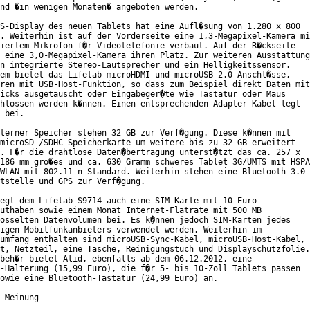
nd �in wenigen Monaten� angeboten werden.

S-Display des neuen Tablets hat eine Aufl�sung von 1.280 x 800

. Weiterhin ist auf der Vorderseite eine 1,3-Megapixel-Kamera mi
iertem Mikrofon f�r Videotelefonie verbaut. Auf der R�ckseite

 eine 3,0-Megapixel-Kamera ihren Platz. Zur weiteren Ausstattung

n integrierte Stereo-Lautsprecher und ein Helligkeitssensor.

em bietet das Lifetab microHDMI und microUSB 2.0 Anschl�sse,

ren mit USB-Host-Funktion, so dass zum Beispiel direkt Daten mit

icks ausgetauscht oder Eingabeger�te wie Tastatur oder Maus

hlossen werden k�nnen. Einen entsprechenden Adapter-Kabel legt

 bei.

terner Speicher stehen 32 GB zur Verf�gung. Diese k�nnen mit

microSD-/SDHC-Speicherkarte um weitere bis zu 32 GB erweitert

. F�r die drahtlose Daten�bertragung unterst�tzt das ca. 257 x

186 mm gro�es und ca. 630 Gramm schweres Tablet 3G/UMTS mit HSPA
WLAN mit 802.11 n-Standard. Weiterhin stehen eine Bluetooth 3.0

tstelle und GPS zur Verf�gung.

egt dem Lifetab S9714 auch eine SIM-Karte mit 10 Euro

uthaben sowie einem Monat Internet-Flatrate mit 500 MB

osselten Datenvolumen bei. Es k�nnen jedoch SIM-Karten jedes

igen Mobilfunkanbieters verwendet werden. Weiterhin im

umfang enthalten sind microUSB-Sync-Kabel, microUSB-Host-Kabel,

t, Netzteil, eine Tasche, Reinigungstuch und Displayschutzfolie.

beh�r bietet Alid, ebenfalls ab dem 06.12.2012, eine

-Halterung (15,99 Euro), die f�r 5- bis 10-Zoll Tablets passen

owie eine Bluetooth-Tastatur (24,99 Euro) an.

 Meinung
