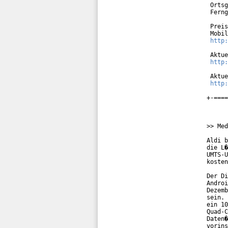
 Ortsg
 Ferng
 Preis
 Mobil
http:
 Aktue
http:
 Aktue
http:
+-====
>> Med
Aldi b
die L�
UMTS-U
kosten
Der Di
Androi
Dezemb
sein. 
ein 10
Quad-C
Daten�
vorins