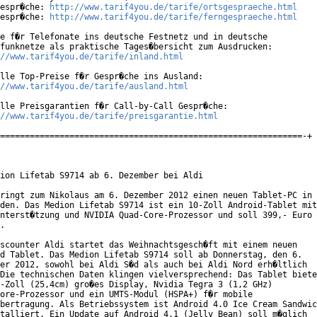
espr�che: 
http://www.tarif4you.de/tarife/ortsgespraeche.html
espr�che: 
http://www.tarif4you.de/tarife/ferngespraeche.html
e f�r Telefonate ins deutsche Festnetz und in deutsche

funknetze als praktische Tages�bersicht zum Ausdrucken:

//www.tarif4you.de/tarife/inland.html
lle Top-Preise f�r Gespr�che ins Ausland:

//www.tarif4you.de/tarife/ausland.html
lle Preisgarantien f�r Call-by-Call Gespr�che:

//www.tarif4you.de/tarife/preisgarantie.html
=============================================================-+

ion Lifetab S9714 ab 6. Dezember bei Aldi

ringt zum Nikolaus am 6. Dezember 2012 einen neuen Tablet-PC in

den. Das Medion Lifetab S9714 ist ein 10-Zoll Android-Tablet mit

nterst�tzung und NVIDIA Quad-Core-Prozessor und soll 399,- Euro

.

scounter Aldi startet das Weihnachtsgesch�ft mit einem neuen

d Tablet. Das Medion Lifetab S9714 soll ab Donnerstag, den 6.

er 2012, sowohl bei Aldi S�d als auch bei Aldi Nord erh�ltlich

Die technischen Daten klingen vielversprechend: Das Tablet biete
-Zoll (25,4cm) gro�es Display, Nvidia Tegra 3 (1,2 GHz)

ore-Prozessor und ein UMTS-Modul (HSPA+) f�r mobile

bertragung. Als Betriebssystem ist Android 4.0 Ice Cream Sandwic
talliert. Ein Update auf Android 4.1 (Jelly Bean) soll m�glich
