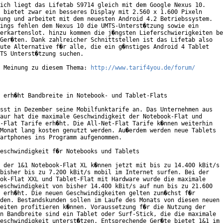
ich liegt das Lifetab S9714 gleich mit dem Google Nexus 10.

 bietet zwar ein besseres Display mit 2.560 x 1.600 Pixeln

ung und arbeitet mit dem neuesten Android 4.2 Betriebssystem.

ings fehlen dem Nexus 10 die UMTS-Unterst�tzung sowie ein

erkartenslot. hinzu kommen die j�ngsten Lieferschwierigkeiten be
Ger�ten. Dank zahlreicher Schnittstellen ist das Lifetab also

ute Alternative f�r alle, die ein g�nstiges Android 4 Tablet

TS Unterst�tzung suchen.

 Meinung zu diesem Thema: 
http://www.tarif4you.de/forum/
 erh�ht Bandbreite in Notebook- und Tablet-Flats

sst in Dezember seine Mobilfunktarife an. Das Unternehmen aus

aur hat die maximale Geschwindigkeit der Notebook-Flat und

-Flat Tarife erh�ht. Die All-Net-Flat Tarife k�nnen weiterhin

Monat lang kosten genutzt werden. Au�erdem werden neue Tablets

artphones ins Programm aufgenommen.

eschwindigkeit f�r Notebooks und Tablets

 der 1&1 Notebook-Flat XL k�nnen jetzt mit bis zu 14.400 kBit/s

bisher bis zu 7.200 kBit/s mobil im Internet surfen. Bei der

ok-Flat XXL und Tablet-Flat mit Hardware wurde die maximale

eschwindigkeit von bisher 14.400 kBit/s auf nun bis zu 21.600

 erh�ht. Die neuen Geschwindigkeiten gelten zun�chst f�r

den. Bestandskunden sollen im Laufe des Monats von diesen neuen

eiten profitieren k�nnen. Voraussetzung f�r die Nutzung der

n Bandbreite sind ein Tablet oder Surf-Stick, die die maximale

eschwindigkeit unterst�tzen. Entsprechende Ger�te bietet 1&1 im
