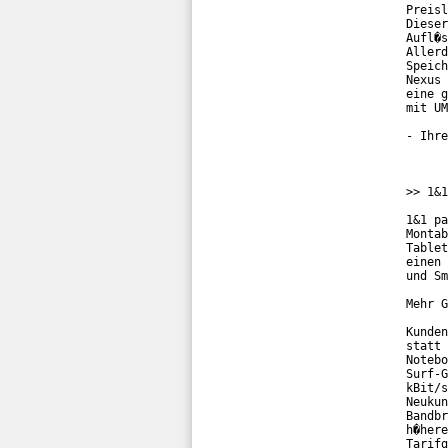
Preisl
Dieser
Aufl�s
Allerd
Speich
Nexus 
eine g
mit UM
- Ihre
>> 1&1
1&1 pa
Montab
Tablet
einen 
und Sm
Mehr G
Kunden
statt 
Notebo
Surf-G
kBit/s
Neukun
Bandbr
h�here
Tarifg