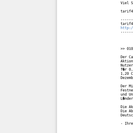
Viel S
tarif4
------
http:/
------
>> 010
Der Ca
Aktion
Nutzer
f�r 0,
1,20 C
Dezemb
Der Mi
Festne
und Un
L�nder
Die Ak
Die Ab
Deutsc
- Ihre