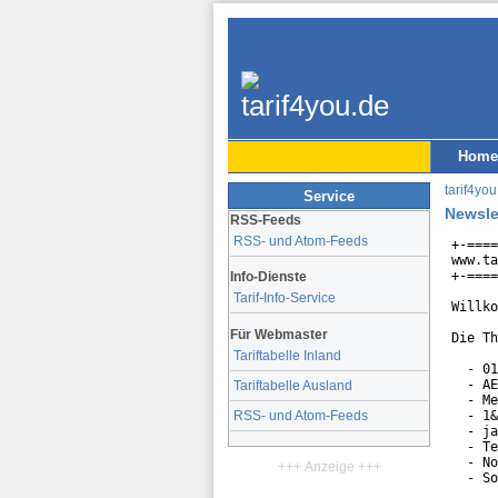
Home
tarif4you
Service
Newsle
RSS-Feeds
RSS- und Atom-Feeds
+-====
www.ta
+-====
Info-Dienste
Tarif-Info-Service
Willko
Für Webmaster
Die Th
Tariftabelle Inland
  - 01
  - AE
Tariftabelle Ausland
  - Me
  - 1&
RSS- und Atom-Feeds
  - ja
  - Te
  - No
+++ Anzeige +++
  - So