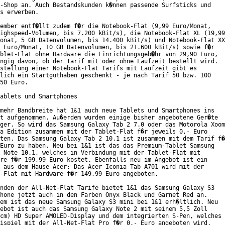
-Shop an. Auch Bestandskunden k�nnen passende Surfsticks und

s erwerben.

ember entf�llt zudem f�r die Notebook-Flat (9,99 Euro/Monat,

ighspeed-Volumen, bis 7.200 kBit/s), die Notebook-Flat XL (19,99

onat, 5 GB Datenvolumen, bis 14.400 kBit/s) und Notebook-Flat XX
 Euro/Monat, 10 GB Datenvolumen, bis 21.600 kBit/s) sowie f�r

blet-Flat ohne Hardware die Einrichtungsgeb�hr von 29,90 Euro,

ngig davon, ob der Tarif mit oder ohne Laufzeit bestellt wird.

stellung einer Notebook-Flat Tarifs mit Laufzeit gibt es

lich ein Startguthaben geschenkt - je nach Tarif 50 bzw. 100

50 Euro.

ablets und Smartphones

mehr Bandbreite hat 1&1 auch neue Tablets und Smartphones ins

t aufgenommen. Au�erdem wurden einige bisher angebotene Ger�te

ger. So wird das Samsung Galaxy Tab 2 7.0 oder das Motorola Xoom

a Edition zusammen mit der Tablet-Flat f�r jeweils 0,- Euro

ten. Das Samsung Galaxy Tab 2 10.1 ist zusammen mit dem Tarif f�
Euro zu haben. Neu bei 1&1 ist das das Premium-Tablet Samsung

 Note 10.1, welches in Verbindung mit der Tablet-Flat mit

re f�r 199,99 Euro kostet. Ebenfalls neu im Angebot ist ein

 aus dem Hause Acer: Das Acer Iconia Tab A701 wird mit der

-Flat mit Hardware f�r 149,99 Euro angeboten.

nden der All-Net-Flat Tarife bietet 1&1 das Samsung Galaxy S3

hone jetzt auch in den Farben Onyx Black und Garnet Red an.

em ist das neue Samsung Galaxy S3 mini bei 1&1 erh�ltlich. Neu

ebot ist auch das Samsung Galaxy Note 2 mit seinem 5,5 Zoll

cm) HD Super AMOLED-Display und dem integrierten S-Pen, welches

ispiel mit der All-Net-Flat Pro f�r 0,- Euro angeboten wird.
