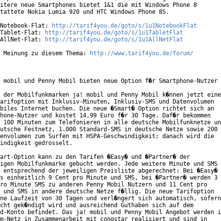
itere neue Smartphones bietet 1&1 die mit Windows Phone 8

tattete Nokia Lumia 920 und HTC Windows Phone 8S.

Notebook-Flat: 
http://tarif4you.de/goto/s/1u1NotebookFlat
Tablet-Flat: 
http://tarif4you.de/goto/s/1u1TabletFlat
AllNet-Flat: 
http://tarif4you.de/goto/s/1u1AllNetFlat
 Meinung zu diesem Thema: 
http://www.tarif4you.de/forum/
 mobil und Penny Mobil bieten neue Option f�r Smartphone-Nutzer 
 der Mobilfunkmarken ja! mobil und Penny Mobil k�nnen jetzt eine

arifoption mit Inklusiv-Minuten, Inklusiv-SMS und Datenvolumen

biles Internet buchen. Die neue �Smart� Option richtet sich an

hone-Nutzer und kostet 14,99 Euro f�r 30 Tage. Daf�r bekommen

 100 Minuten zum Telefonieren in alle deutsche Mobilfunknetze un
utsche Festnetz, 1.000 Standard-SMS in deutsche Netze sowie 200

envolumen zum Surfen mit HSPA-Geschwindigkeit; danach wird die

indigkeit gedrosselt.

art-Option kann zu den Tarifen �Easy� und �Partner� der

igen Mobilfunkmarke gebucht werden. Jede weitere Minute und SMS

 entsprechend der jeweiligen Preisliste abgerechnet: Bei �Easy�

s einheitlich 9 Cent pro Minute und SMS, bei �Partner� werden 3

ro Minute SMS zu anderen Penny Mobil Nutzern und 11 Cent pro

 und SMS in andere deutsche Netze f�llig. Die neue Tarifoption

ne Laufzeit von 30 Tagen und verl�ngert sich automatisch, sofern

cht gek�ndigt wird und ausreichend Guthaben sich auf dem

d-Konto befindet. Das ja! mobil und Penny Mobil Angebot werden i
m-Netz in Zusammenarbeit mit congstar realisiert und sind in
