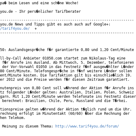
pa� beim Lesen und eine sch�ne Woche!

you.de - Ihr pers�nlicher Tarifberater

---------------------------------------------------------------

/tarif4you.de/
+

---------------------------------------------------------------

50: Auslandsgespr�che f�r garantierte 0,80 und 1,20 Cent/Minute

ll-by-Call Anbieter 01050.com startet zum Nikolaus-Tag eine

 f�r Anrufe ins Ausland. Ab Mittwoch, 5. Dezember, telefonieren

 der Vor-Vorwahl 01050 in das Festnetz f�nf ausgew�hlter L�nder

80 Cent/Minute. Telefongespr�che in f�nf weitere L�nder sollen

ent/Minute kosten. Die Tarifaktion gilt bis einschlie�lich 19.

er 2012 und die Preise werden f�r diesen Zeitraum garantiert.

nutenpreis von 0,80 Cent soll w�hrend der Aktion f�r Anrufe ins

tz folgender L�nder gelten: Australien, Italien, Polen, Schweiz

garn. Mit 1,20 Cent/Minute werden Telefonate ins Festnetz dieser

 berechnet: Brasilien, Chile, Peru, Russland und die T�rkei.

tionspreise gelten w�hrend der Aktion t�glich rund um die Uhr.

rechnung erfolgt im Minutentakt (60/60) �ber die Rechnung der

hen Telekom.

 Meinung zu diesem Thema: 
http://www.tarif4you.de/forum/