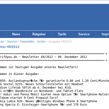
News
Ratgeber
Tarife
Service
Imp
.de
>
Service
>
Newsletter
>
Archiv
> Ausgabe 49/2012
tter 49/2012
=============================================================-+

rif4you.de ~ Newsletter 49/2012 ~ 09. Dezember 2012

=============================================================-+

mmen zur heutigen Ausgabe unseres Newsletters!

emen in dieser Ausgabe:

050: Auslandsgespr�che f�r garantierte 0,80 und 1,20 Cent/Minute

G Voxtel D235: Neues Schnurlostelefon mit Headset

dion Lifetab S9714 ab 6. Dezember bei Aldi

1 erh�ht Bandbreite in Notebook- und Tablet-Flats

! mobil und Penny Mobil bieten neue Option f�r Smartphone-Nutzer
lekom startet 9-Cent Prepaid-Tarif

kia Lumia 620: Neues g�nstiges Windows Phone 8 Smartphone

ny Xperia E: Einsteiger-Smartphone f�r und 170 Euro
