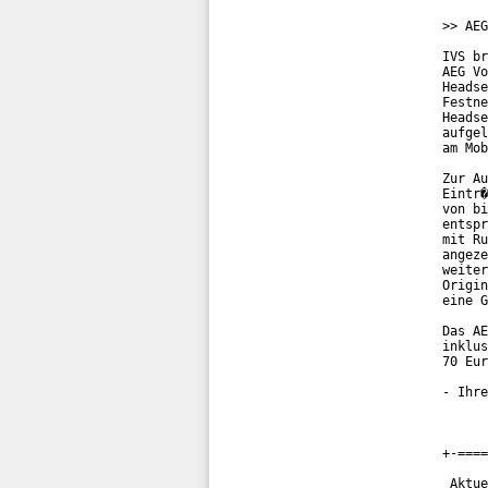
>> AEG
IVS br
AEG Vo
Headse
Festne
Headse
aufgel
am Mob
Zur Au
Eintr�
von bi
entspr
mit Ru
angeze
weiter
Origin
eine G
Das AE
inklus
70 Eur
- Ihre
+-====
 Aktue