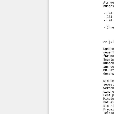
Als we
ausges
- 1&1 
- 1&1 
- 1&1 
- Ihre
>> ja!
Kunden
neue T
f�r mo
Smartp
Kunden
ins de
MB Dat
Geschw
Die Sm
jeweil
werden
sind e
Cent p
Minute
hat ei
sie ni
Prepai
Teleko