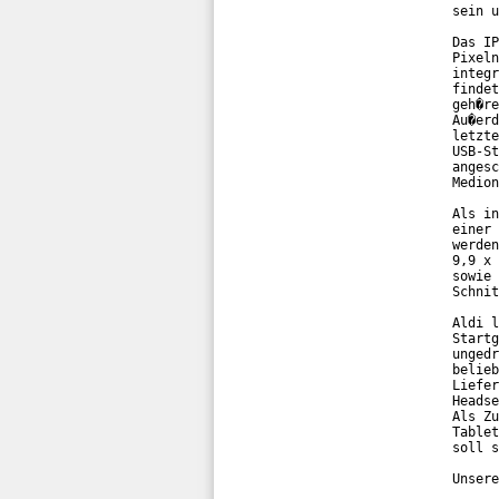
sein u
Das IP
Pixeln
integr
findet
geh�re
Au�erd
letzte
USB-St
angesc
Medion
Als in
einer 
werden
9,9 x 
sowie 
Schnit
Aldi l
Startg
ungedr
belieb
Liefer
Headse
Als Zu
Tablet
soll s
Unsere