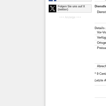
Dienstl
Folgen Sie uns auf X
(twitter)
Dienst
+++ Anzeige +++
Details
Vor-Vo
Verfüg
Ortsg
Preis
Abrec
* 9 Cen
Letzte A