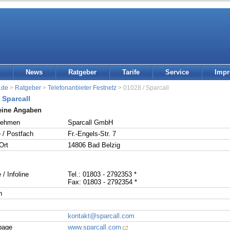
News
Ratgeber
Tarife
Service
Imp
.de
>
Ratgeber
>
Telefonanbieter Festnetz
> 01028 / Sparcall
 Sparcall
eine Angaben
nehmen
Sparcall GmbH
 / Postfach
Fr.-Engels-Str. 7
Ort
14806 Bad Belzig
 / Infoline
Tel.: 01803 - 2792353 *
Fax: 01803 - 2792354 *
n
kontakt@sparcall.com
page
www.sparcall.com