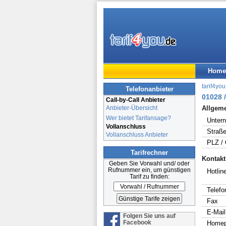
Home
tarif4you
Telefonanbieter
01028 /
Call-by-Call Anbieter
Anbieter-Übersicht
Allgem
Wer bietet Tarifansage?
Unter
Vollanschluss
Straße
Vollanschluss Anbieter
PLZ / 
Tarifrechner
Kontakt
Geben Sie Vorwahl und/ oder
Rufnummer ein, um günstigen
Hotline
Tarif zu finden:
Telefo
Fax
E-Mail
Folgen Sie uns auf
Facebook
Home