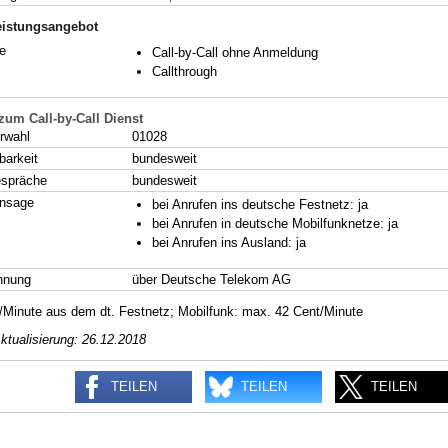
eistungsangebot
e
Call-by-Call ohne Anmeldung
Callthrough
 zum Call-by-Call Dienst
rwahl
01028
barkeit
bundesweit
espräche
bundesweit
ansage
bei Anrufen ins deutsche Festnetz: ja
bei Anrufen in deutsche Mobilfunknetze: ja
bei Anrufen ins Ausland: ja
hnung
über Deutsche Telekom AG
t/Minute aus dem dt. Festnetz; Mobilfunk: max. 42 Cent/Minute
ktualisierung: 26.12.2018
TEILEN
TEILEN
TEILEN