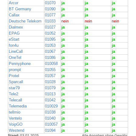
Arcor
01070
ja
ja
ja
BT Germany
01090
ja
ja
ja
Callax
01077
ja
ja
ja
Deutsche Telekom
01033
nein
nein
nein
Dialmex
01027
ja
ja
ja
EPAG
01052
ja
ja
ja
eStart
01095
ja
ja
ja
fon4u
01053
ja
ja
ja
LineCall
01067
ja
ja
ja
OneTel
01086
ja
ja
ja
Pennyphone
010058
ja
ja
ja
prompt
01055
ja
ja
ja
Protel
01057
ja
ja
ja
Sparcall
01028
ja
ja
ja
star79
01079
ja
ja
ja
Tele2
01013
ja
ja
ja
Telecall
01042
ja
ja
ja
Telemedia
010029
ja
ja
ja
tellmio
01038
ja
ja
ja
Ventelo
01040
ja
ja
ja
VoipGO
010057
ja
ja
ja
Westend
01094
ja
ja
ja
Stand:
03.01.2025
Alle Angaben ohne Gewähr.