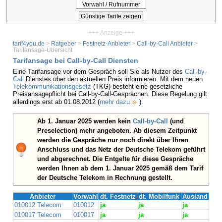
+++ Anzeige +++
tarif4you.de
>
Ratgeber
>
Festnetz-Anbieter
>
Call-by-Call Anbieter
>
Tarifansage-Übersicht
Tarifansage bei Call-by-Call Diensten
Eine Tarifansage vor dem Gespräch soll Sie als Nutzer des
Call-by-
Call
Dienstes über den aktuellen Preis informieren. Mit dem neuen
Telekommunikationsgesetz
(TKG) besteht eine gesetzliche
Preisansagepflicht bei Call-by-Call-Gesprächen. Diese Regelung gilt
allerdings erst ab 01.08.2012 (
mehr dazu
).
Ab 1. Januar 2025 werden kein
Call-by-Call
(und
Preselection) mehr angeboten. Ab diesem Zeitpunkt
werden die Gespräche nur noch direkt über Ihren
Anschluss und das Netz der Deutsche Telekom geführt
und abgerechnet. Die Entgelte für diese Gespräche
werden Ihnen ab dem 1. Januar 2025 gemäß dem Tarif
der Deutsche Telekom in Rechnung gestellt.
Anbieter
Vorwahl
dt. Festnetz
dt. Mobilfunk
Ausland
010012 Telecom
010012
ja
ja
ja
010017 Telecom
010017
ja
ja
ja