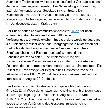
Auch beim Tarifwechsel während eines laufenden Gesprächs muss
der neue Preis angesagt werden. Die Neuregelung soll einen Tag
nach der Verkündung des Gesetzes in Kraft treten. Der
Bundespräsident Joachim Gauck hat das Gesetz am 03.05.2012
ausgefertigt. Die Neuregelung sollte einen Tag nach der Verkündung
im Bundesgesetzblatt in Kraft treten.
Der Düsseldorfer Telekommunikationsanbieter
Tele2
hat nach
eigenen Angaben bereits im Februar 2012 eine
Verfassungsbeschwerde erhoben. Insbesondere wurde gerügt, dass
die Preisansagepflicht ohne jede Übergangsfrist in Kraft treten soll.
Dadurch sah das Unternehmen seine Grundrechte auf freie
Berufsausübung, auf Eigentum und auf wirtschaftliche
Handlungsfreiheit verletzt. Eine Implementierung der
vorgeschriebenen Preisansagen sei bis zu dem zu erwartenden
Zeitpunkt des Inkrafttretens nicht möglich, so das Unternehmen. Die
Pflicht zur Preisansage vor Beginn eines Gesprächs könne es
frühestens Ende März 2012 und diejenige vor einem Tarifwechsel
frühestens im August 2012 erfüllen.
Der Erste Senat des Bundesverfassungsgerichts hat nun am
04.05.2012 im Wege der einstweiligen Anordnung entschieden, dass
die strittige Regelung nicht vor dem 1. August 2012 in Kraft tritt
(1 BvR 367/12). Die Entscheidung ist im Hinblick auf die unmittelbar
bevorstehende Verkündung des Gesetzes zunächst ohne
Begründung ergangen.