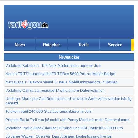
News
Ratgeber
Tarife
Service
Newsticker
Vodafone Kabelnetz: 159 Netz-Modernisierungen im Juni
Neues FRITZ! Labor macht FRITZ!Box 5690 Pro zur Matter-Bridge
Netzausbau: Telekom nimmt 71 neue Mobilfunkstandorte in Betrieb
Vodafone CallYa Jahrespaket M erhält mehr Datenvolumen
Umfrage: Alarm per Cell Broadcast und spezielle Warn-Apps werden häufig
genutzt
Telekom baut 240.000 Glasfaseranschlüsse im Juni
Prepaid Basic Tarif von ja! mobil und Penny Mobil mit mehr Datenvolumen
Vodafone: Neue GigaZuhause 50 Kabel und DSL Tarife für 29,99 Euro
35 Jahre Wacken Open Air: Das Jubiläum kostenlos und live bei