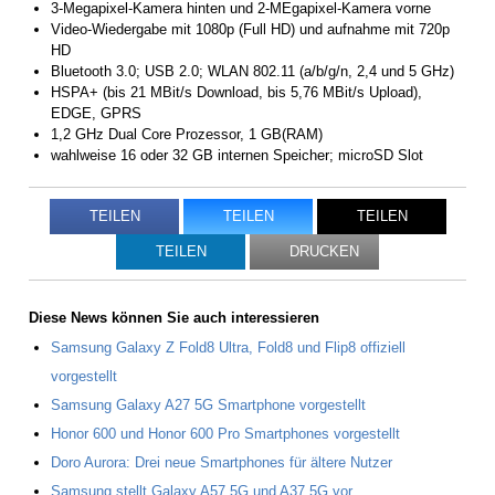
3-Megapixel-Kamera hinten und 2-MEgapixel-Kamera vorne
Video-Wiedergabe mit 1080p (Full HD) und aufnahme mit 720p
HD
Bluetooth 3.0; USB 2.0; WLAN 802.11 (a/b/g/n, 2,4 und 5 GHz)
HSPA+ (bis 21 MBit/s Download, bis 5,76 MBit/s Upload),
EDGE, GPRS
1,2 GHz Dual Core Prozessor, 1 GB(RAM)
wahlweise 16 oder 32 GB internen Speicher; microSD Slot
TEILEN
TEILEN
TEILEN
TEILEN
DRUCKEN
Diese News können Sie auch interessieren
Samsung Galaxy Z Fold8 Ultra, Fold8 und Flip8 offiziell
vorgestellt
Samsung Galaxy A27 5G Smartphone vorgestellt
Honor 600 und Honor 600 Pro Smartphones vorgestellt
Doro Aurora: Drei neue Smartphones für ältere Nutzer
Samsung stellt Galaxy A57 5G und A37 5G vor