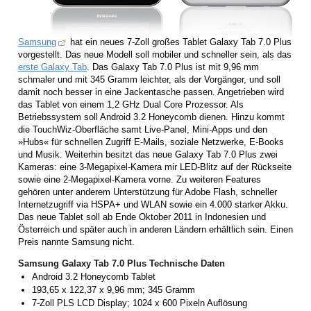
Samsung
hat ein neues 7-Zoll großes Tablet Galaxy Tab 7.0 Plus
vorgestellt. Das neue Modell soll mobiler und schneller sein, als das
erste Galaxy Tab
. Das Galaxy Tab 7.0 Plus ist mit 9,96 mm
schmaler und mit 345 Gramm leichter, als der Vorgänger, und soll
damit noch besser in eine Jackentasche passen. Angetrieben wird
das Tablet von einem 1,2 GHz Dual Core Prozessor. Als
Betriebssystem soll Android 3.2 Honeycomb dienen. Hinzu kommt
die TouchWiz-Oberfläche samt Live-Panel, Mini-Apps und den
»Hubs« für schnellen Zugriff E-Mails, soziale Netzwerke, E-Books
und Musik. Weiterhin besitzt das neue Galaxy Tab 7.0 Plus zwei
Kameras: eine 3-Megapixel-Kamera mir LED-Blitz auf der Rückseite
sowie eine 2-Megapixel-Kamera vorne. Zu weiteren Features
gehören unter anderem Unterstützung für Adobe Flash, schneller
Internetzugriff via HSPA+ und WLAN sowie ein 4.000 starker Akku.
Das neue Tablet soll ab Ende Oktober 2011 in Indonesien und
Österreich und später auch in anderen Ländern erhältlich sein. Einen
Preis nannte Samsung nicht.
Samsung Galaxy Tab 7.0 Plus Technische Daten
Android 3.2 Honeycomb Tablet
193,65 x 122,37 x 9,96 mm; 345 Gramm
7-Zoll PLS LCD Display; 1024 x 600 Pixeln Auflösung