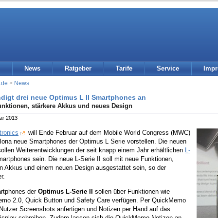
News
Ratgeber
Tarife
Service
Imp
.de
>
News
digt drei neue Optimus L II Smartphones an
nktionen, stärkere Akkus und neues Design
ar 2013
tronics
will Ende Februar auf dem Mobile World Congress (MWC)
elona neue Smartphones der Optimus L Serie vorstellen. Die neuen
ollen Weiterentwicklungen der seit knapp einem Jahr erhältlichen
L-
rtphones sein. Die neue L-Serie II soll mit neue Funktionen,
en Akkus und einem neuen Design ausgestattet sein, so der
r.
rtphones der
Optimus L-Serie II
sollen über Funktionen wie
mo 2.0, Quick Button und Safety Care verfügen. Per QuickMemo
Nutzer Screenshots anfertigen und Notizen per Hand auf das
isplay schreiben. Zudem lassen sich die QuickMemo-Notizen an