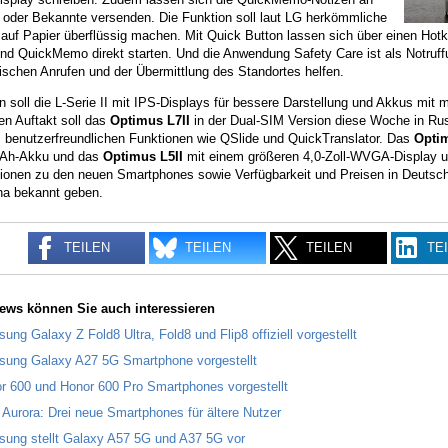
 oder Bekannte versenden. Die Funktion soll laut LG herkömmliche
s auf Papier überflüssig machen. Mit Quick Button lassen sich über einen Ho
nd QuickMemo direkt starten. Und die Anwendung Safety Care ist als Notruffu
ischen Anrufen und der Übermittlung des Standortes helfen.
n soll die L-Serie II mit IPS-Displays für bessere Darstellung und Akkus mit 
en Auftakt soll das
Optimus L7II
in der Dual-SIM Version diese Woche in Rus
, benutzerfreundlichen Funktionen wie QSlide und QuickTranslator. Das
Optim
mAh-Akku und das
Optimus L5II
mit einem größeren 4,0-Zoll-WVGA-Display u
tionen zu den neuen Smartphones sowie Verfügbarkeit und Preisen in Deuts
na bekannt geben.
TEILEN
TEILEN
TEILEN
TE
ews können Sie auch interessieren
ung Galaxy Z Fold8 Ultra, Fold8 und Flip8 offiziell vorgestellt
ung Galaxy A27 5G Smartphone vorgestellt
r 600 und Honor 600 Pro Smartphones vorgestellt
 Aurora: Drei neue Smartphones für ältere Nutzer
ung stellt Galaxy A57 5G und A37 5G vor