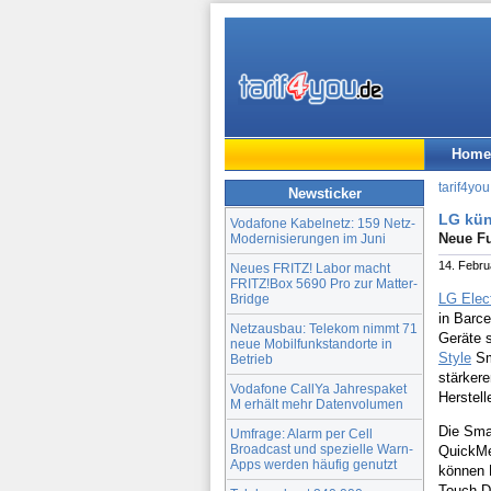
Home
tarif4you
Newsticker
LG kün
Vodafone Kabelnetz: 159 Netz-
Neue Fu
Modernisierungen im Juni
14. Febru
Neues FRITZ! Labor macht
FRITZ!Box 5690 Pro zur Matter-
LG Elec
Bridge
in Barc
Netzausbau: Telekom nimmt 71
Geräte s
neue Mobilfunkstandorte in
Style
Sma
Betrieb
stärker
Vodafone CallYa Jahrespaket
Herstelle
M erhält mehr Datenvolumen
Die Sma
Umfrage: Alarm per Cell
Broadcast und spezielle Warn-
QuickMe
Apps werden häufig genutzt
können 
Touch-D