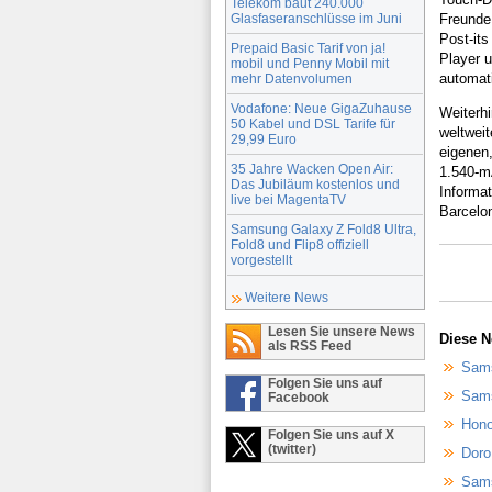
Telekom baut 240.000
Glasfaseranschlüsse im Juni
Freunde
Post-it
Prepaid Basic Tarif von ja!
Player u
mobil und Penny Mobil mit
automat
mehr Datenvolumen
Vodafone: Neue GigaZuhause
Weiterhi
50 Kabel und DSL Tarife für
weltweit
29,99 Euro
eigenen
35 Jahre Wacken Open Air:
1.540-
Das Jubiläum kostenlos und
Informa
live bei MagentaTV
Barcelo
Samsung Galaxy Z Fold8 Ultra,
Fold8 und Flip8 offiziell
vorgestellt
Weitere News
Lesen Sie unsere News
Diese N
als RSS Feed
Sams
Folgen Sie uns auf
Sams
Facebook
Hono
Folgen Sie uns auf X
(twitter)
Doro
Sams