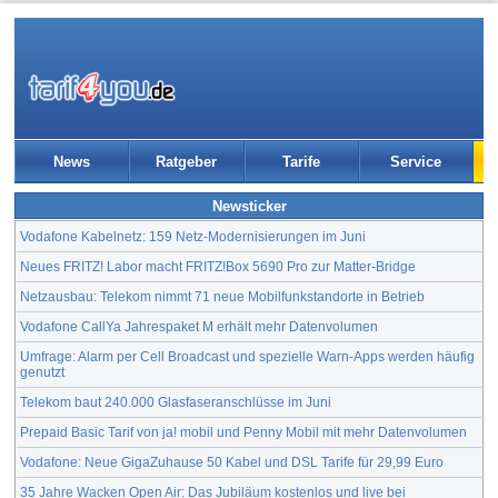
News
Ratgeber
Tarife
Service
Newsticker
Vodafone Kabelnetz: 159 Netz-Modernisierungen im Juni
Neues FRITZ! Labor macht FRITZ!Box 5690 Pro zur Matter-Bridge
Netzausbau: Telekom nimmt 71 neue Mobilfunkstandorte in Betrieb
Vodafone CallYa Jahrespaket M erhält mehr Datenvolumen
Umfrage: Alarm per Cell Broadcast und spezielle Warn-Apps werden häufig
genutzt
Telekom baut 240.000 Glasfaseranschlüsse im Juni
Prepaid Basic Tarif von ja! mobil und Penny Mobil mit mehr Datenvolumen
Vodafone: Neue GigaZuhause 50 Kabel und DSL Tarife für 29,99 Euro
35 Jahre Wacken Open Air: Das Jubiläum kostenlos und live bei