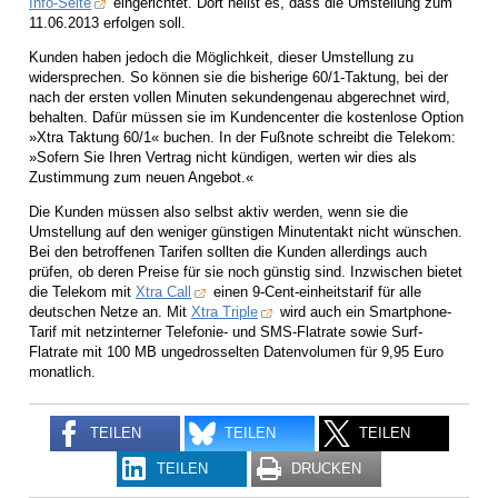
Info-Seite
eingerichtet. Dort heißt es, dass die Umstellung zum
11.06.2013 erfolgen soll.
Kunden haben jedoch die Möglichkeit, dieser Umstellung zu
widersprechen. So können sie die bisherige 60/1-Taktung, bei der
nach der ersten vollen Minuten sekundengenau abgerechnet wird,
behalten. Dafür müssen sie im Kundencenter die kostenlose Option
»Xtra Taktung 60/1« buchen. In der Fußnote schreibt die Telekom:
»Sofern Sie Ihren Vertrag nicht kündigen, werten wir dies als
Zustimmung zum neuen Angebot.«
Die Kunden müssen also selbst aktiv werden, wenn sie die
Umstellung auf den weniger günstigen Minutentakt nicht wünschen.
Bei den betroffenen Tarifen sollten die Kunden allerdings auch
prüfen, ob deren Preise für sie noch günstig sind. Inzwischen bietet
die Telekom mit
Xtra Call
einen 9-Cent-einheitstarif für alle
deutschen Netze an. Mit
Xtra Triple
wird auch ein Smartphone-
Tarif mit netzinterner Telefonie- und SMS-Flatrate sowie Surf-
Flatrate mit 100 MB ungedrosselten Datenvolumen für 9,95 Euro
monatlich.
TEILEN
TEILEN
TEILEN
TEILEN
DRUCKEN