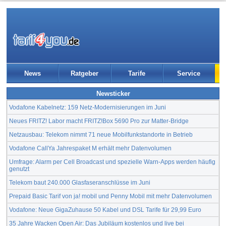
News
Ratgeber
Tarife
Service
Newsticker
Vodafone Kabelnetz: 159 Netz-Modernisierungen im Juni
Neues FRITZ! Labor macht FRITZ!Box 5690 Pro zur Matter-Bridge
Netzausbau: Telekom nimmt 71 neue Mobilfunkstandorte in Betrieb
Vodafone CallYa Jahrespaket M erhält mehr Datenvolumen
Umfrage: Alarm per Cell Broadcast und spezielle Warn-Apps werden häufig
genutzt
Telekom baut 240.000 Glasfaseranschlüsse im Juni
Prepaid Basic Tarif von ja! mobil und Penny Mobil mit mehr Datenvolumen
Vodafone: Neue GigaZuhause 50 Kabel und DSL Tarife für 29,99 Euro
35 Jahre Wacken Open Air: Das Jubiläum kostenlos und live bei