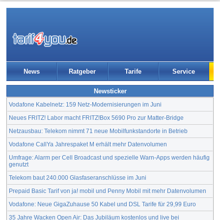
News
Ratgeber
Tarife
Service
Newsticker
Vodafone Kabelnetz: 159 Netz-Modernisierungen im Juni
Neues FRITZ! Labor macht FRITZ!Box 5690 Pro zur Matter-Bridge
Netzausbau: Telekom nimmt 71 neue Mobilfunkstandorte in Betrieb
Vodafone CallYa Jahrespaket M erhält mehr Datenvolumen
Umfrage: Alarm per Cell Broadcast und spezielle Warn-Apps werden häufig
genutzt
Telekom baut 240.000 Glasfaseranschlüsse im Juni
Prepaid Basic Tarif von ja! mobil und Penny Mobil mit mehr Datenvolumen
Vodafone: Neue GigaZuhause 50 Kabel und DSL Tarife für 29,99 Euro
35 Jahre Wacken Open Air: Das Jubiläum kostenlos und live bei