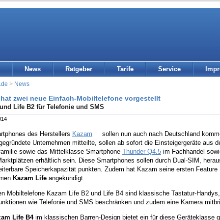
News
Ratgeber
Tarife
Service
Imp
.de
>
News
hat zwei neue Einfach-Mobiltelefone vorgestellt
 und Life B2 für Telefonie und SMS
014
rtphones des Herstellers
Kazam
sollen nun auch nach Deutschland komme
egründete Unternehmen mitteilte, sollen ab sofort die Einsteigergeräte aus 
familie sowie das Mittelklasse-Smartphone
Thunder Q4.5
im Fachhandel sowi
Marktplätzen erhältlich sein. Diese Smartphones sollen durch Dual-SIM, her
eiterbare Speicherkapazität punkten. Zudem hat Kazam seine ersten Feature
amen
Kazam Life
angekündigt.
n Mobiltelefone Kazam Life B2 und Life B4 sind klassische Tastatur-Handys, 
unktionen wie Telefonie und SMS beschränken und zudem eine Kamera mitbr
am Life B4
im klassischen Barren-Design bietet ein für diese Geräteklasse 