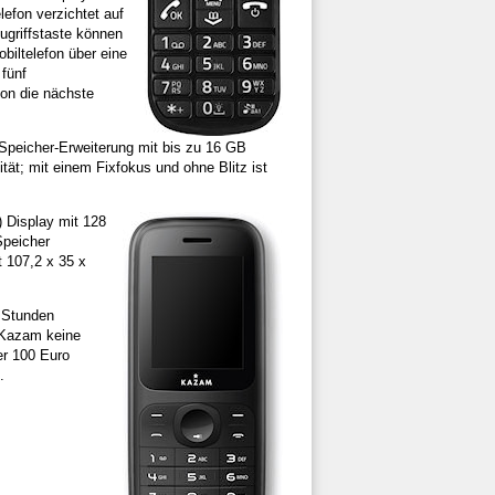
lefon verzichtet auf
ugriffstaste können
biltelefon über eine
 fünf
fon die nächste
e Speicher-Erweiterung mit bis zu 16 GB
ät; mit einem Fixfokus und ohne Blitz ist
) Display mit 128
Speicher
t 107,2 x 35 x
4 Stunden
 Kazam keine
er 100 Euro
.