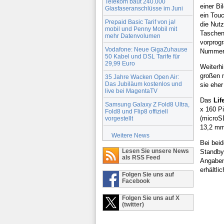
Telekom baut 240.000
einer Bi
Glasfaseranschlüsse im Juni
ein Touc
Prepaid Basic Tarif von ja!
die Nutz
mobil und Penny Mobil mit
Taschenl
mehr Datenvolumen
vorprogr
Vodafone: Neue GigaZuhause
Nummer
50 Kabel und DSL Tarife für
29,99 Euro
Weiterh
großen m
35 Jahre Wacken Open Air:
Das Jubiläum kostenlos und
sie eher
live bei MagentaTV
Das
Lif
Samsung Galaxy Z Fold8 Ultra,
x 160 P
Fold8 und Flip8 offiziell
(microSD
vorgestellt
13,2 mm
Weitere News
Bei beid
Lesen Sie unsere News
Standby
als RSS Feed
Angaben
erhältli
Folgen Sie uns auf
Facebook
Folgen Sie uns auf X
(twitter)