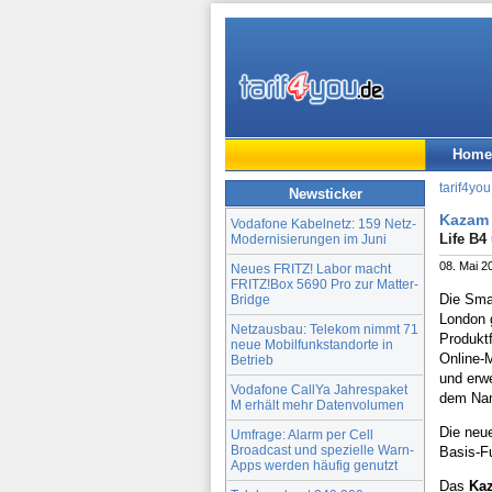
Home
tarif4you
Newsticker
Kazam 
Vodafone Kabelnetz: 159 Netz-
Life B4
Modernisierungen im Juni
08. Mai 2
Neues FRITZ! Labor macht
FRITZ!Box 5690 Pro zur Matter-
Die Sma
Bridge
London g
Netzausbau: Telekom nimmt 71
Produkt
neue Mobilfunkstandorte in
Online-
Betrieb
und erw
Vodafone CallYa Jahrespaket
dem N
M erhält mehr Datenvolumen
Die neue
Umfrage: Alarm per Cell
Broadcast und spezielle Warn-
Basis-F
Apps werden häufig genutzt
Das
Kaz