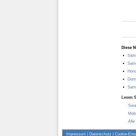
Diese N
Sams
Sams
Hono
Doro
Sams
Lesen S
Sma
Mob
Alle
Impressum
|
Datenschutz
|
Cookie-Eins