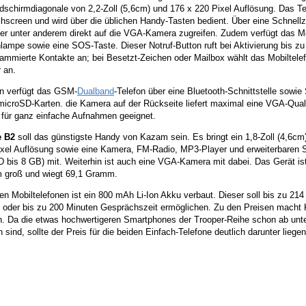
ldschirmdiagonale von 2,2-Zoll (5,6cm) und 176 x 220 Pixel Auflösung. Das Te
hscreen und wird über die üblichen Handy-Tasten bedient. Über eine Schnellz
er unter anderem direkt auf die VGA-Kamera zugreifen. Zudem verfügt das Mo
ampe sowie eine SOS-Taste. Dieser Notruf-Button ruft bei Aktivierung bis zu
ammierte Kontakte an; bei Besetzt-Zeichen oder Mailbox wählt das Mobiltele
 an.
in verfügt das GSM-
Dualband
-Telefon über eine Bluetooth-Schnittstelle sowi
icroSD-Karten. die Kamera auf der Rückseite liefert maximal eine VGA-Qualit
 für ganz einfache Aufnahmen geeignet.
e B2
soll das günstigste Handy von Kazam sein. Es bringt ein 1,8-Zoll (4,6cm
ixel Auflösung sowie eine Kamera, FM-Radio, MP3-Player und erweiterbaren 
 bis 8 GB) mit. Weiterhin ist auch eine VGA-Kamera mit dabei. Das Gerät is
 groß und wiegt 69,1 Gramm.
en Mobiltelefonen ist ein 800 mAh Li-Ion Akku verbaut. Dieser soll bis zu 21
 oder bis zu 200 Minuten Gesprächszeit ermöglichen. Zu den Preisen macht
. Da die etwas hochwertigeren Smartphones der Trooper-Reihe schon ab unt
ch sind, sollte der Preis für die beiden Einfach-Telefone deutlich darunter liegen