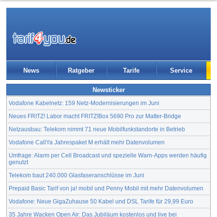
News
Ratgeber
Tarife
Service
Newsticker
Vodafone Kabelnetz: 159 Netz-Modernisierungen im Juni
Neues FRITZ! Labor macht FRITZ!Box 5690 Pro zur Matter-Bridge
Netzausbau: Telekom nimmt 71 neue Mobilfunkstandorte in Betrieb
Vodafone CallYa Jahrespaket M erhält mehr Datenvolumen
Umfrage: Alarm per Cell Broadcast und spezielle Warn-Apps werden häufig
genutzt
Telekom baut 240.000 Glasfaseranschlüsse im Juni
Prepaid Basic Tarif von ja! mobil und Penny Mobil mit mehr Datenvolumen
Vodafone: Neue GigaZuhause 50 Kabel und DSL Tarife für 29,99 Euro
35 Jahre Wacken Open Air: Das Jubiläum kostenlos und live bei