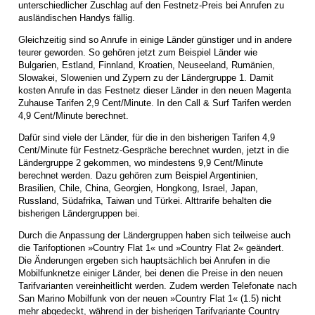
unterschiedlicher Zuschlag auf den Festnetz-Preis bei Anrufen zu
ausländischen Handys fällig.
Gleichzeitig sind so Anrufe in einige Länder günstiger und in andere
teurer geworden. So gehören jetzt zum Beispiel Länder wie
Bulgarien, Estland, Finnland, Kroatien, Neuseeland, Rumänien,
Slowakei, Slowenien und Zypern zu der Ländergruppe 1. Damit
kosten Anrufe in das Festnetz dieser Länder in den neuen Magenta
Zuhause Tarifen 2,9 Cent/Minute. In den Call & Surf Tarifen werden
4,9 Cent/Minute berechnet.
Dafür sind viele der Länder, für die in den bisherigen Tarifen 4,9
Cent/Minute für Festnetz-Gespräche berechnet wurden, jetzt in die
Ländergruppe 2 gekommen, wo mindestens 9,9 Cent/Minute
berechnet werden. Dazu gehören zum Beispiel Argentinien,
Brasilien, Chile, China, Georgien, Hongkong, Israel, Japan,
Russland, Südafrika, Taiwan und Türkei. Alttrarife behalten die
bisherigen Ländergruppen bei.
Durch die Anpassung der Ländergruppen haben sich teilweise auch
die Tarifoptionen »Country Flat 1« und »Country Flat 2« geändert.
Die Änderungen ergeben sich hauptsächlich bei Anrufen in die
Mobilfunknetze einiger Länder, bei denen die Preise in den neuen
Tarifvarianten vereinheitlicht werden. Zudem werden Telefonate nach
San Marino Mobilfunk von der neuen »Country Flat 1« (1.5) nicht
mehr abgedeckt, während in der bisherigen Tarifvariante Country