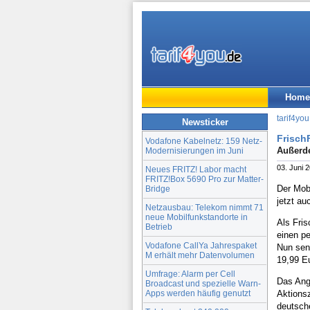
Home
tarif4you
Newsticker
Frisch
Vodafone Kabelnetz: 159 Netz-
Außerd
Modernisierungen im Juni
03. Juni 
Neues FRITZ! Labor macht
FRITZ!Box 5690 Pro zur Matter-
Der Mob
Bridge
jetzt a
Netzausbau: Telekom nimmt 71
neue Mobilfunkstandorte in
Als Fri
Betrieb
einen pe
Vodafone CallYa Jahrespaket
Nun senk
M erhält mehr Datenvolumen
19,99 E
Umfrage: Alarm per Cell
Das Ange
Broadcast und spezielle Warn-
Apps werden häufig genutzt
Aktionsz
deutsch