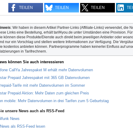
TEILEN
TEILEN
TEILEN
TE
inweis
: Wir haben in diesem Artikel Partner-Links (Affiliate-Links) verwendet, die N
iese Links eine Bestellung, erhält tarif4you.de unter Umständen eine Provision. Fü
ie können diese Produkte/Dienste auch direkt beim jeweiligen Anbieter oder woande
ind nur ein Vorschlag und stellen weitere Informationen zur Verfügung. Die Vergütun
ie kostenlos anbieten können. Partnerprogramme haben keinerlei Einfluss auf unse
latzierungen in Tarifrechnern.
ews können Sie auch interessieren
fone CallYa Jahrespaket M erhält mehr Datenvolumen
star Prepaid Jahrespaket mit 365 GB Datenvolumen
repaid-Tarife mit mehr Datenvolumen im Sommer
star Prepaid Aktion: Mehr Daten zum gleichen Preis
n mobile: Mehr Datenvolumen in drei Tarifen zum 5 Geburtstag
ie unsere News auch als RSS-Feed
ilfunk News
 News als RSS-Feed lesen