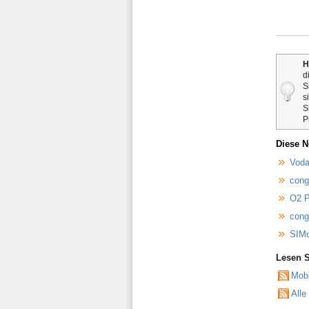
H
d
S
s
S
P
Diese N
Voda
cong
O2 P
cong
SIMo
Lesen S
Mob
Alle