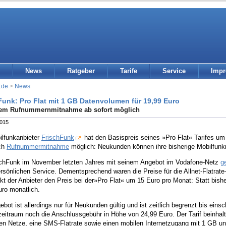
News
Ratgeber
Tarife
Service
Imp
.de
>
News
Funk: Pro Flat mit 1 GB Datenvolumen für 19,99 Euro
em Rufnummernmitnahme ab sofort möglich
2015
ilfunkanbieter
FrischFunk
hat den Basispreis seines »Pro Flat« Tarifes um
uch
Rufnummermitnahme
möglich: Neukunden können ihre bisherige Mobilfunk
schFunk im November letzten Jahres mit seinem Angebot im Vodafone-Netz
g
rsönlichen Service. Dementsprechend waren die Preise für die Allnet-Flatrate-T
t der Anbieter den Preis bei der»Pro Flat« um 15 Euro pro Monat: Statt bishe
uro monatlich.
bot ist allerdings nur für Neukunden gültig und ist zeitlich begrenzt bis einsc
eitraum noch die Anschlussgebühr in Höhe von 24,99 Euro. Der Tarif beinhalte
en Netze, eine SMS-Flatrate sowie einen mobilen Internetzugang mit 1 GB u