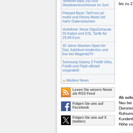
Telekom baut 240.000
bis zu 
Glasfaseranschlüsse im Juni
Prepaid Basic Tarif von ja!
mobil und Penny Mobil mit
mehr Datenvolumen
Vodafone: Neue GigaZuhause
50 Kabel und DSL Tarife für
29,99 Euro
35 Jahre Wacken Open Air:
Das Jubiläum kostenlos und
live bei MagentaTV
Samsung Galaxy Z Fold8 Ultra,
Fold8 und Flip8 offiziell
vorgestellt
Weitere News
Lesen Sie unsere News
als RSS Feed
Ab sof
Neu bei
Folgen Sie uns auf
Facebook
Dienste
Rufnumm
Folgen Sie uns auf X
Kundenbe
(twitter)
Höhe vo