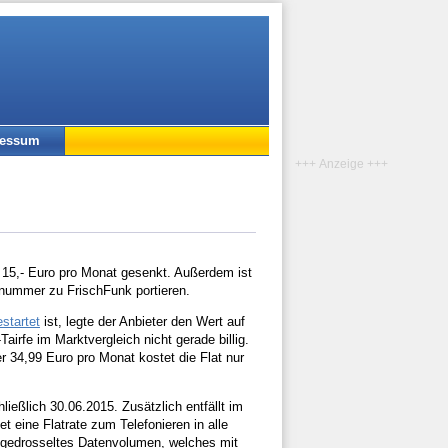
ressum
+++ Anzeige +++
 15,- Euro pro Monat gesenkt. Außerdem ist
nummer zu FrischFunk portieren.
estartet
ist, legte der Anbieter den Wert auf
airfe im Marktvergleich nicht gerade billig.
r 34,99 Euro pro Monat kostet die Flat nur
hließlich 30.06.2015. Zusätzlich entfällt im
t eine Flatrate zum Telefonieren in alle
ngedrosseltes Datenvolumen, welches mit