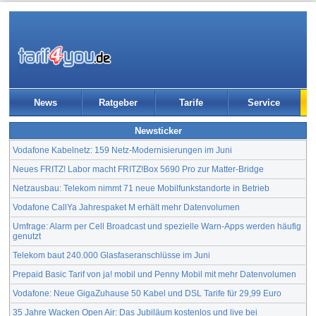
News
Ratgeber
Tarife
Service
Newsticker
Vodafone Kabelnetz: 159 Netz-Modernisierungen im Juni
Neues FRITZ! Labor macht FRITZ!Box 5690 Pro zur Matter-Bridge
Netzausbau: Telekom nimmt 71 neue Mobilfunkstandorte in Betrieb
Vodafone CallYa Jahrespaket M erhält mehr Datenvolumen
Umfrage: Alarm per Cell Broadcast und spezielle Warn-Apps werden häufig
genutzt
Telekom baut 240.000 Glasfaseranschlüsse im Juni
Prepaid Basic Tarif von ja! mobil und Penny Mobil mit mehr Datenvolumen
Vodafone: Neue GigaZuhause 50 Kabel und DSL Tarife für 29,99 Euro
35 Jahre Wacken Open Air: Das Jubiläum kostenlos und live bei