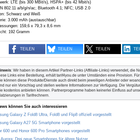
werk: LTE (bis 300 MBit/s), HSPA+ (bis 42 Mbit/s)
 802.11 a/b/g/n/ac; Bluetooth 4.1; NFC; USB 2.0
en: Schwarz und Weiß
erie: 3.000 mAh (austauschbar)
ssungen: 159,6 x 79,3 x 8,6 mm
cht: 192 Gramm
TEILEN
TEILEN
TEILEN
TE
inweis
: Wir haben in diesem Artikel Partner-Links (Affiliate-Links) verwendet, die N
iese Links eine Bestellung, erhält tarif4you.de unter Umständen eine Provision. Fü
ie können diese Produkte/Dienste auch direkt beim jeweiligen Anbieter oder woande
ind nur ein Vorschlag und stellen weitere Informationen zur Verfügung. Die Vergütun
ie kostenlos anbieten können. Partnerprogramme haben keinerlei Einfluss auf unse
latzierungen in Tarifrechnern.
ews können Sie auch interessieren
ung Galaxy Z Fold8 Ultra, Fold8 und Flip8 offiziell vorgestellt
ung Galaxy A27 5G Smartphone vorgestellt
r 600 und Honor 600 Pro Smartphones vorgestellt
 Aurora: Drei neue Smartphones für ältere Nutzer