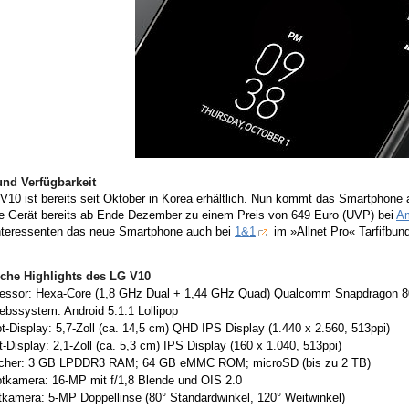
und Verfügbarkeit
10 ist bereits seit Oktober in Korea erhältlich. Nun kommt das Smartphone a
e Gerät bereits ab Ende Dezember zu einem Preis von 649 Euro (UVP) bei
A
Interessenten das neue Smartphone auch bei
1&1
im »Allnet Pro« Tarfifbun
che Highlights des LG V10
essor: Hexa-Core (1,8 GHz Dual + 1,44 GHz Quad) Qualcomm Snapdragon 8
iebssystem: Android 5.1.1 Lollipop
t-Display: 5,7-Zoll (ca. 14,5 cm) QHD IPS Display (1.440 x 2.560, 513ppi)
t-Display: 2,1-Zoll (ca. 5,3 cm) IPS Display (160 x 1.040, 513ppi)
cher: 3 GB LPDDR3 RAM; 64 GB eMMC ROM; microSD (bis zu 2 TB)
tkamera: 16-MP mit f/1,8 Blende und OIS 2.0
tkamera: 5-MP Doppellinse (80° Standardwinkel, 120° Weitwinkel)