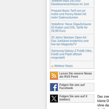
Telekom baut 240.000
Glasfaseranschlüsse im Juni
Prepaid Basic Tarif von ja!
mobil und Penny Mobil mit
mehr Datenvolumen
Vodafone: Neue GigaZuhause
50 Kabel und DSL Tarife für
29,99 Euro
35 Jahre Wacken Open Air:
Das Jubiläum kostenlos und
live bei MagentaTV
Samsung Galaxy Z Fold8 Ultra,
Fold8 und Flip8 offiziell
vorgestellt
Weitere News
Lesen Sie unsere News
als RSS Feed
Folgen Sie uns auf
Facebook
Folgen Sie uns auf X
Das zwei
(twitter)
kleine D
ohne das