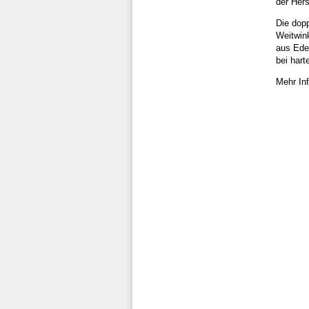
der Herst
Die dop
Weitwin
aus Ede
bei har
Mehr In