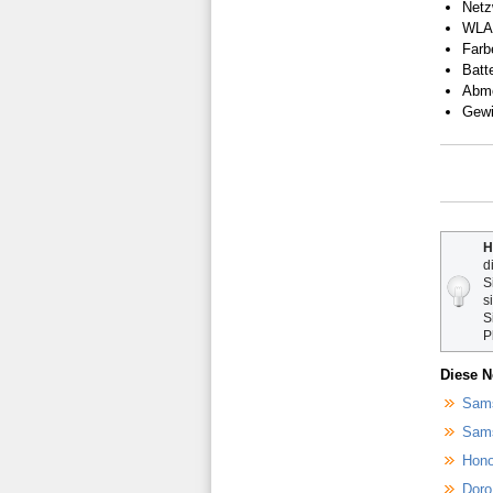
Netz
WLAN
Farb
Batt
Abme
Gewi
H
d
S
s
S
P
Diese N
Sams
Sams
Hono
Doro