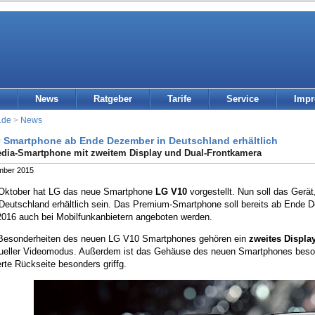
News
Ratgeber
Tarife
Service
Imp
.de
>
News
 Smartphone ab Ende Dezember in Deutschland erhältlich
dia-Smartphone mit zweitem Display und Dual-Frontkamera
mber 2015
Oktober hat LG das neue Smartphone
LG V10
vorgestellt. Nun soll das Gerä
 Deutschland erhältlich sein. Das Premium-Smartphone soll bereits ab Ende
2016 auch bei Mobilfunkanbietern angeboten werden.
Besonderheiten des neuen LG V10 Smartphones gehören ein
zweites Displa
ueller Videomodus. Außerdem ist das Gehäuse des neuen Smartphones beson
te Rückseite besonders griffg.