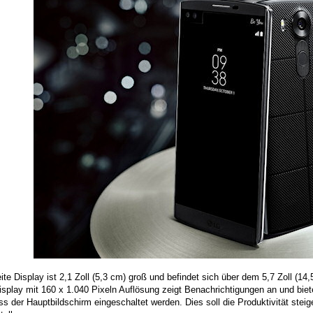
te Display ist 2,1 Zoll (5,3 cm) groß und befindet sich über dem 5,7 Zoll (
isplay mit 160 x 1.040 Pixeln Auflösung zeigt Benachrichtigungen an und biet
s der Hauptbildschirm eingeschaltet werden. Dies soll die Produktivität steige