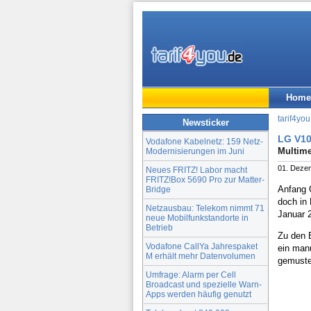
Home
tarif4you
Newsticker
LG V10
Vodafone Kabelnetz: 159 Netz-
Multime
Modernisierungen im Juni
01. Deze
Neues FRITZ! Labor macht
FRITZ!Box 5690 Pro zur Matter-
Anfang 
Bridge
doch in
Netzausbau: Telekom nimmt 71
Januar 
neue Mobilfunkstandorte in
Betrieb
Zu den 
Vodafone CallYa Jahrespaket
ein man
M erhält mehr Datenvolumen
gemuster
Umfrage: Alarm per Cell
Broadcast und spezielle Warn-
Apps werden häufig genutzt