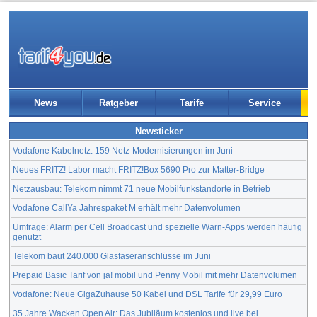
News
Ratgeber
Tarife
Service
Newsticker
Vodafone Kabelnetz: 159 Netz-Modernisierungen im Juni
Neues FRITZ! Labor macht FRITZ!Box 5690 Pro zur Matter-Bridge
Netzausbau: Telekom nimmt 71 neue Mobilfunkstandorte in Betrieb
Vodafone CallYa Jahrespaket M erhält mehr Datenvolumen
Umfrage: Alarm per Cell Broadcast und spezielle Warn-Apps werden häufig
genutzt
Telekom baut 240.000 Glasfaseranschlüsse im Juni
Prepaid Basic Tarif von ja! mobil und Penny Mobil mit mehr Datenvolumen
Vodafone: Neue GigaZuhause 50 Kabel und DSL Tarife für 29,99 Euro
35 Jahre Wacken Open Air: Das Jubiläum kostenlos und live bei