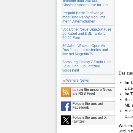
Telekom baut 240.000
Glasfaseranschlüsse im Juni
Prepaid Basic Tarif von ja!
mobil und Penny Mobil mit
mehr Datenvolumen
Vodafone: Neue GigaZuhause
50 Kabel und DSL Tarife für
29,99 Euro
35 Jahre Wacken Open Air:
Das Jubiläum kostenlos und
live bei MagentaTV
Samsung Galaxy Z Fold8 Ultra,
Fold8 und Flip8 offiziell
vorgestellt
Das zusä
Weitere News
Im T
Date
Lesen Sie unsere News
als RSS Feed
Im T
Bei 
Folgen Sie uns auf
MB a
Facebook
Auch
Date
Folgen Sie uns auf X
(twitter)
Weiterhi
wird in 