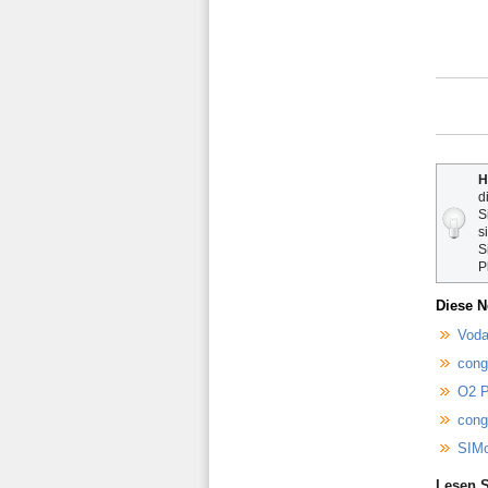
H
d
S
s
S
P
Diese N
Voda
cong
O2 P
cong
SIMo
Lesen S