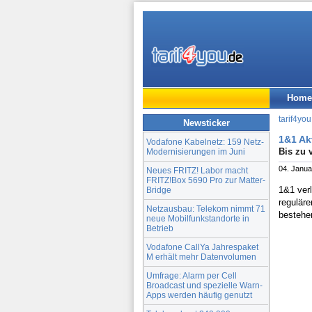
Home
tarif4you
Newsticker
1&1 Ak
Vodafone Kabelnetz: 159 Netz-
Bis zu 
Modernisierungen im Juni
04. Janua
Neues FRITZ! Labor macht
FRITZ!Box 5690 Pro zur Matter-
1&1 verl
Bridge
regulär
Netzausbau: Telekom nimmt 71
bestehe
neue Mobilfunkstandorte in
Betrieb
Vodafone CallYa Jahrespaket
M erhält mehr Datenvolumen
Umfrage: Alarm per Cell
Broadcast und spezielle Warn-
Apps werden häufig genutzt