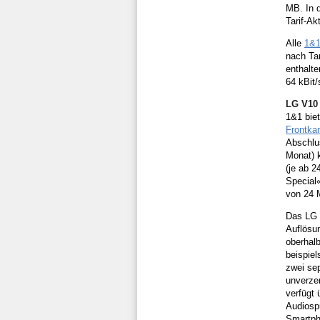
MB. In d
Tarif-Ak
Alle
1&1
nach Tar
enthalte
64 kBit/
LG V10 
1&1 bie
Frontka
Abschlus
Monat) k
(je ab 2
Special«
von 24 
Das LG 
Auflösun
oberhalb
beispiel
zwei sep
unverze
verfügt
Audiospu
Smartph