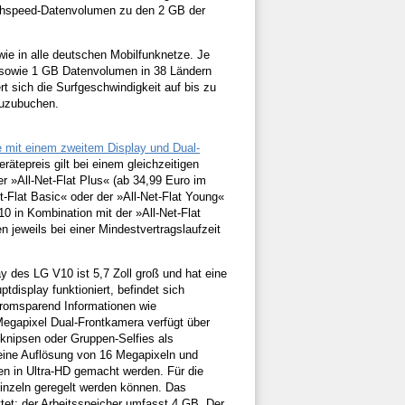
Highspeed-Datenvolumen zu den 2 GB der
wie in alle deutschen Mobilfunknetze. Je
ie sowie 1 GB Datenvolumen in 38 Ländern
rt sich die Surfgeschwindigkeit auf bis zu
zuzubuchen.
 mit einem zweitem Display und Dual-
ätepreis gilt bei einem gleichzeitigen
r »All-Net-Flat Plus« (ab 34,99 Euro im
-Flat Basic« oder der »All-Net-Flat Young«
0 in Kombination mit der »All-Net-Flat
n jeweils bei einer Mindestvertragslaufzeit
 des LG V10 ist 5,7 Zoll groß und hat eine
display funktioniert, befindet sich
tromsparend Informationen wie
Megapixel Dual-Frontkamera verfügt über
 knipsen oder Gruppen-Selfies als
eine Auflösung von 16 Megapixeln und
n in Ultra-HD gemacht werden. Für die
 einzeln geregelt werden können. Das
t; der Arbeitsspeicher umfasst 4 GB. Der