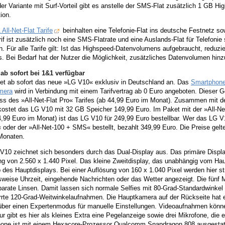
er Variante mit Surf-Vorteil gibt es anstelle der SMS-Flat zusätzlich 1 GB 
tion.
 All-Net-Flat Tarife
beinhalten eine Telefonie-Flat ins deutsche Festnetz so
if ist zusätzlich noch eine SMS-Flatrate und eine Auslands-Flat für Telefon
n. Für alle Tarife gilt: Ist das Highspeed-Datenvolumens aufgebraucht, reduzie
s. Bei Bedarf hat der Nutzer die Möglichkeit, zusätzliches Datenvolumen hin
ab sofort bei 1&1 verfügbar
tet ab sofort das neue »LG V10« exklusiv in Deutschland an. Das
Smartphone
mera
wird in Verbindung mit einem Tarifvertrag ab 0 Euro angeboten. Dieser Ger
s des »All-Net-Flat Pro« Tarifes (ab 44,99 Euro im Monat). Zusammen mit de
ostet das LG V10 mit 32 GB Speicher 149,99 Euro. Im Paket mit der »All-Net
4,99 Euro im Monat) ist das LG V10 für 249,99 Euro bestellbar. Wer das LG V1
 oder der »All-Net-100 + SMS« bestellt, bezahlt 349,99 Euro. Die Preise gelte
Monaten.
V10 zeichnet sich besonders durch das Dual-Display aus. Das primäre Display
g von 2.560 x 1.440 Pixel. Das kleine Zweitdisplay, das unabhängig vom Haupt
 des Hauptdisplays. Bei einer Auflösung von 160 x 1.040 Pixel werden hier s
sweise Uhrzeit, eingehende Nachrichten oder das Wetter angezeigt. Die fünf 
arate Linsen. Damit lassen sich normale Selfies mit 80-Grad-Standardwinkel
rrte 120-Grad-Weitwinkelaufnahmen. Die Hauptkamera auf der Rückseite hat 
 über einen Expertenmodus für manuelle Einstellungen. Videoaufnahmen könne
r gibt es hier als kleines Extra eine Pegelanzeige sowie drei Mikrofone, die
one ist mit einem Hexacore-Prozessor Qualcomm Snapdragon 808 ausgestatte