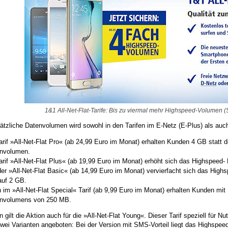
1&1 All-Net-Flat-Tarife: Bis zu viermal mehr Highspeed-Volumen 
tzliche Datenvolumen wird sowohl in den Tarifen im E-Netz (E-Plus) als auch
arif »All-Net-Flat Pro« (ab 24,99 Euro im Monat) erhalten Kunden 4 GB statt 
nvolumen.
arif »All-Net-Flat Plus« (ab 19,99 Euro im Monat) erhöht sich das Highspeed
der »All-Net-Flat Basic« (ab 14,99 Euro im Monat) vervierfacht sich das Hig
uf 2 GB.
 im »All-Net-Flat Special« Tarif (ab 9,99 Euro im Monat) erhalten Kunden mit
nvolumens von 250 MB.
n gilt die Aktion auch für die »All-Net-Flat Young«. Dieser Tarif speziell für N
zwei Varianten angeboten: Bei der Version mit SMS-Vorteil liegt das Highspee