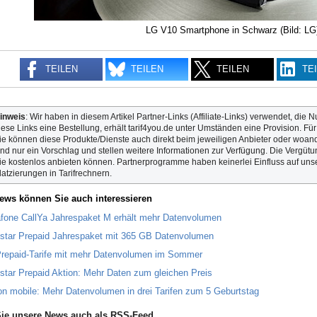
LG V10 Smartphone in Schwarz (Bild: LG
TEILEN
TEILEN
TEILEN
TE
inweis
: Wir haben in diesem Artikel Partner-Links (Affiliate-Links) verwendet, die N
iese Links eine Bestellung, erhält tarif4you.de unter Umständen eine Provision. Fü
ie können diese Produkte/Dienste auch direkt beim jeweiligen Anbieter oder woande
ind nur ein Vorschlag und stellen weitere Informationen zur Verfügung. Die Vergütun
ie kostenlos anbieten können. Partnerprogramme haben keinerlei Einfluss auf unse
latzierungen in Tarifrechnern.
ews können Sie auch interessieren
fone CallYa Jahrespaket M erhält mehr Datenvolumen
star Prepaid Jahrespaket mit 365 GB Datenvolumen
repaid-Tarife mit mehr Datenvolumen im Sommer
star Prepaid Aktion: Mehr Daten zum gleichen Preis
n mobile: Mehr Datenvolumen in drei Tarifen zum 5 Geburtstag
ie unsere News auch als RSS-Feed