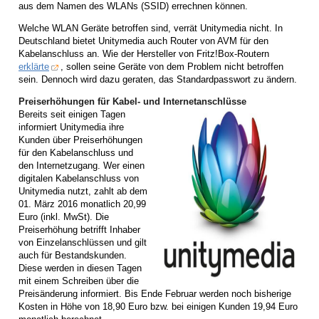
aus dem Namen des WLANs (SSID) errechnen können.
Welche WLAN Geräte betroffen sind, verrät Unitymedia nicht. In
Deutschland bietet Unitymedia auch Router von AVM für den
Kabelanschluss an. Wie der Hersteller von Fritz!Box-Routern
erklärte
, sollen seine Geräte von dem Problem nicht betroffen
sein. Dennoch wird dazu geraten, das Standardpasswort zu ändern.
Preiserhöhungen für Kabel- und Internetanschlüsse
Bereits seit einigen Tagen
informiert Unitymedia ihre
Kunden über Preiserhöhungen
für den Kabelanschluss und
den Internetzugang. Wer einen
digitalen Kabelanschluss von
Unitymedia nutzt, zahlt ab dem
01. März 2016 monatlich 20,99
Euro (inkl. MwSt). Die
Preiserhöhung betrifft Inhaber
von Einzelanschlüssen und gilt
auch für Bestandskunden.
Diese werden in diesen Tagen
mit einem Schreiben über die
Preisänderung informiert. Bis Ende Februar werden noch bisherige
Kosten in Höhe von 18,90 Euro bzw. bei einigen Kunden 19,94 Euro