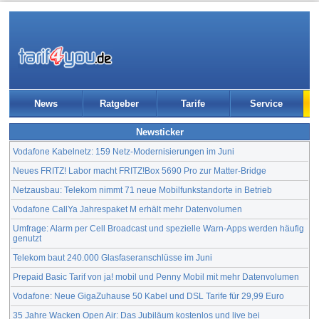
News
Ratgeber
Tarife
Service
Newsticker
Vodafone Kabelnetz: 159 Netz-Modernisierungen im Juni
Neues FRITZ! Labor macht FRITZ!Box 5690 Pro zur Matter-Bridge
Netzausbau: Telekom nimmt 71 neue Mobilfunkstandorte in Betrieb
Vodafone CallYa Jahrespaket M erhält mehr Datenvolumen
Umfrage: Alarm per Cell Broadcast und spezielle Warn-Apps werden häufig
genutzt
Telekom baut 240.000 Glasfaseranschlüsse im Juni
Prepaid Basic Tarif von ja! mobil und Penny Mobil mit mehr Datenvolumen
Vodafone: Neue GigaZuhause 50 Kabel und DSL Tarife für 29,99 Euro
35 Jahre Wacken Open Air: Das Jubiläum kostenlos und live bei