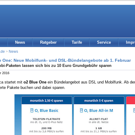
News
Ratgeber
Tarife
Service
Imp
.de
>
News
e One: Neue Mobilfunk- und DSL-Bündelangebote ab 1. Februar
bi-Paketen lassen sich bis zu 10 Euro Grundgebühr sparen
r 2016
ca startet mit
o2 Blue One
ein Bündelangebot aus DSL und Mobilfunk. Ab de
erte Pakete buchen und dabei sparen.