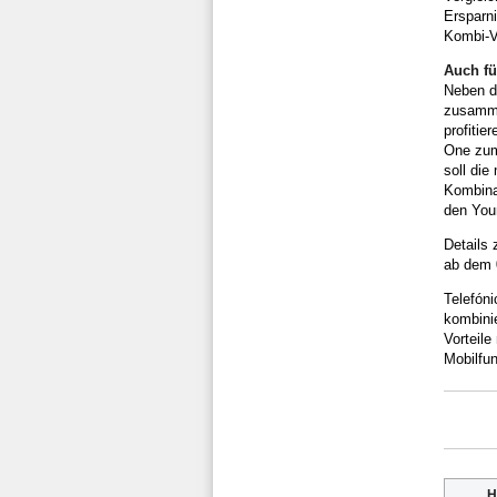
Ersparn
Kombi-V
Auch fü
Neben d
zusamme
profitie
One zum 
soll die
Kombina
den Youn
Details 
ab dem 0
Telefóni
kombini
Vorteil
Mobilfu
H