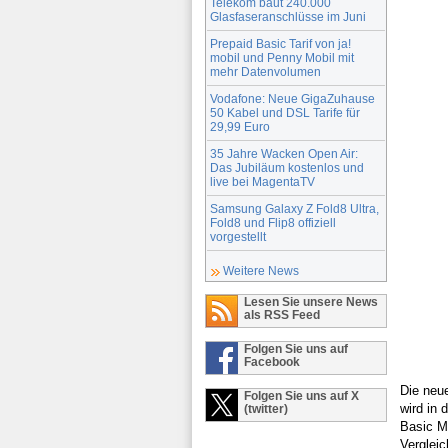
Telekom baut 240.000
Glasfaseranschlüsse im Juni
Prepaid Basic Tarif von ja!
mobil und Penny Mobil mit
mehr Datenvolumen
Vodafone: Neue GigaZuhause
50 Kabel und DSL Tarife für
29,99 Euro
35 Jahre Wacken Open Air:
Das Jubiläum kostenlos und
live bei MagentaTV
Samsung Galaxy Z Fold8 Ultra,
Fold8 und Flip8 offiziell
vorgestellt
Weitere News
Lesen Sie unsere News
als RSS Feed
Folgen Sie uns auf
Facebook
Die ne
Folgen Sie uns auf X
wird in
(twitter)
Basic M
Vergleic