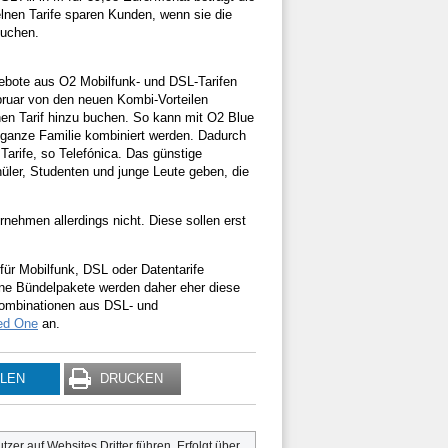
lnen Tarife sparen Kunden, wenn sie die
buchen.
gebote aus O2 Mobilfunk- und DSL-Tarifen
ruar von den neuen Kombi-Vorteilen
chen Tarif hinzu buchen. So kann mit O2 Blue
e ganze Familie kombiniert werden. Dadurch
 Tarife, so Telefónica. Das günstige
üler, Studenten und junge Leute geben, die
nehmen allerdings nicht. Diese sollen erst
 für Mobilfunk, DSL oder Datentarife
One Bündelpakete werden daher eher diese
Kombinationen aus DSL- und
ed One
an.
ILEN
DRUCKEN
utzer auf Websites Dritter führen. Erfolgt über