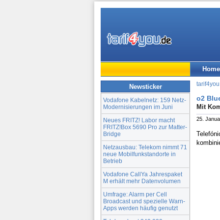
Home
tarif4you
Newsticker
o2 Blu
Vodafone Kabelnetz: 159 Netz-
Mit Kom
Modernisierungen im Juni
25. Janua
Neues FRITZ! Labor macht
FRITZ!Box 5690 Pro zur Matter-
Telefóni
Bridge
kombini
Netzausbau: Telekom nimmt 71
neue Mobilfunkstandorte in
Betrieb
Vodafone CallYa Jahrespaket
M erhält mehr Datenvolumen
Umfrage: Alarm per Cell
Broadcast und spezielle Warn-
Apps werden häufig genutzt