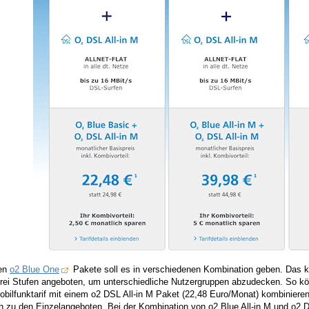
uen
o2 Blue One
Pakete soll es in verschiedenen Kombination geben. Das 
 drei Stufen angeboten, um unterschiedliche Nutzergruppen abzudecken. So k
obilfunktarif mit einem o2 DSL All-in M Paket (22,48 Euro/Monat) kombiniere
h zu den Einzelangeboten. Bei der Kombination von o2 Blue All-in M und o2 D