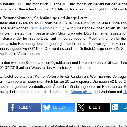
is bereits 5,00 Euro monatlich. Ganze 10 Euro monatlich gegenüber den einze
ariante o2 Blue All-in L mit o2 DSL All-in L für zusammen 44,98 Euro/Monat 
r Bestandskunden, Selbständige und Junge Leute
ieser drei Pakete sollen Kunden bei o2 Blue One auch individuelle Bündelan
nstellen können,
teilt Telefónica mit
. Auch Bestandskunden sollen ab Feb
ren, wenn sie zu ihrem bestehenden Mobilfunk- oder DSL-Tarif einen zusätzli
Beispiel der heimische DSL-Tarif mit verschiedenen Mobilfunktarifen für di
 monatliche Rechnung deutlich günstiger ausfallen als die jeweiligen einzelnen
tionsangebot von O2 Blue One wird es auch für Selbstständige sowie für Sch
g People Vorteil nutzen.
zu den weiteren Kombinationsmöglichkeiten und Ersparnissen verrät das Unter
1.02.2016 auf der Website des Anbieters zu finden sein.
ca bietet bereits jetzt Kombi-Vorteile für o2-Kunden an. Wer mehrere Verträge
ert, kann bereits heute monatlich bis zu 10 Euro sparen. Die neuen o2 Blue 
e nochmal genauer verdeutlichen. Ähnliche Bündelangebote mit Rabatten bei 
nkangeboten bieten bereits die Telekom mit
MagentaEins
und Vodafone mit
R
TEILEN
TEILEN
TEILEN
TE
inweis
: Wir haben in diesem Artikel Partner-Links (Affiliate-Links) verwendet, die N