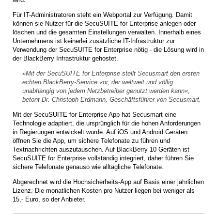
Für IT-Administratoren steht ein Webportal zur Verfügung. Damit
können sie Nutzer für die SecuSUITE for Enterprise anlegen oder
löschen und die gesamten Einstellungen verwalten. Innerhalb eines
Unternehmens ist keinerlei zusätzliche IT-Infrastruktur zur
Verwendung der SecuSUITE for Enterprise nötig - die Lösung wird in
der BlackBerry Infrastruktur gehostet.
»Mit der SecuSUITE for Enterprise stellt Secusmart den ersten
echten BlackBerry-Service vor, der weltweit und völlig
unabhängig von jedem Netzbetreiber genutzt werden kann«,
betont Dr. Christoph Erdmann, Geschäftsführer von Secusmart.
Mit der SecuSUITE for Enterprise App hat Secusmart eine
Technologie adaptiert, die ursprünglich für die hohen Anforderungen
in Regierungen entwickelt wurde. Auf iOS und Android Geräten
öffnen Sie die App, um sichere Telefonate zu führen und
Textnachrichten auszutauschen. Auf BlackBerry 10 Geräten ist
SecuSUITE for Enterprise vollständig integriert, daher führen Sie
sichere Telefonate genauso wie alltägliche Telefonate.
Abgerechnet wird die Hochsicherheits-App auf Basis einer jährlichen
Lizenz. Die monatlichen Kosten pro Nutzer liegen bei weniger als
15,- Euro, so der Anbieter.