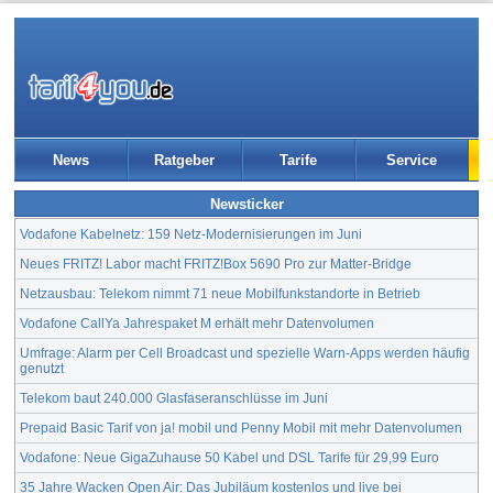
News
Ratgeber
Tarife
Service
Newsticker
Vodafone Kabelnetz: 159 Netz-Modernisierungen im Juni
Neues FRITZ! Labor macht FRITZ!Box 5690 Pro zur Matter-Bridge
Netzausbau: Telekom nimmt 71 neue Mobilfunkstandorte in Betrieb
Vodafone CallYa Jahrespaket M erhält mehr Datenvolumen
Umfrage: Alarm per Cell Broadcast und spezielle Warn-Apps werden häufig
genutzt
Telekom baut 240.000 Glasfaseranschlüsse im Juni
Prepaid Basic Tarif von ja! mobil und Penny Mobil mit mehr Datenvolumen
Vodafone: Neue GigaZuhause 50 Kabel und DSL Tarife für 29,99 Euro
35 Jahre Wacken Open Air: Das Jubiläum kostenlos und live bei