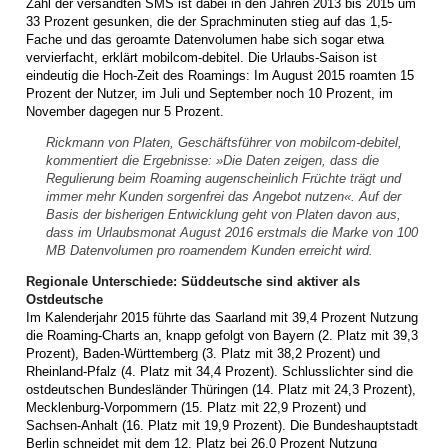
Zahl der versandten SMS ist dabei in den Jahren 2013 bis 2015 um
33 Prozent gesunken, die der Sprachminuten stieg auf das 1,5-
Fache und das geroamte Datenvolumen habe sich sogar etwa
vervierfacht, erklärt mobilcom-debitel. Die Urlaubs-Saison ist
eindeutig die Hoch-Zeit des Roamings: Im August 2015 roamten 15
Prozent der Nutzer, im Juli und September noch 10 Prozent, im
November dagegen nur 5 Prozent.
Rickmann von Platen, Geschäftsführer von mobilcom-debitel,
kommentiert die Ergebnisse: »Die Daten zeigen, dass die
Regulierung beim Roaming augenscheinlich Früchte trägt und
immer mehr Kunden sorgenfrei das Angebot nutzen«. Auf der
Basis der bisherigen Entwicklung geht von Platen davon aus,
dass im Urlaubsmonat August 2016 erstmals die Marke von 100
MB Datenvolumen pro roamendem Kunden erreicht wird.
Regionale Unterschiede: Süddeutsche sind aktiver als
Ostdeutsche
Im Kalenderjahr 2015 führte das Saarland mit 39,4 Prozent Nutzung
die Roaming-Charts an, knapp gefolgt von Bayern (2. Platz mit 39,3
Prozent), Baden-Württemberg (3. Platz mit 38,2 Prozent) und
Rheinland-Pfalz (4. Platz mit 34,4 Prozent). Schlusslichter sind die
ostdeutschen Bundesländer Thüringen (14. Platz mit 24,3 Prozent),
Mecklenburg-Vorpommern (15. Platz mit 22,9 Prozent) und
Sachsen-Anhalt (16. Platz mit 19,9 Prozent). Die Bundeshauptstadt
Berlin schneidet mit dem 12. Platz bei 26,0 Prozent Nutzung