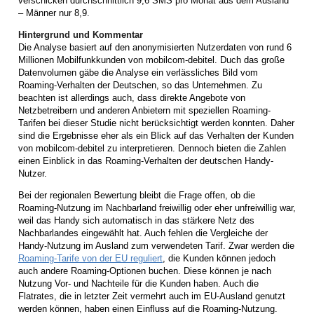
verschicken durchschnittlich 9,6 SMS pro Monat aus dem Ausland
– Männer nur 8,9.
Hintergrund und Kommentar
Die Analyse basiert auf den anonymisierten Nutzerdaten von rund 6
Millionen Mobilfunkkunden von mobilcom-debitel. Duch das große
Datenvolumen gäbe die Analyse ein verlässliches Bild vom
Roaming-Verhalten der Deutschen, so das Unternehmen. Zu
beachten ist allerdings auch, dass direkte Angebote von
Netzbetreibern und anderen Anbietern mit speziellen Roaming-
Tarifen bei dieser Studie nicht berücksichtigt werden konnten. Daher
sind die Ergebnisse eher als ein Blick auf das Verhalten der Kunden
von mobilcom-debitel zu interpretieren. Dennoch bieten die Zahlen
einen Einblick in das Roaming-Verhalten der deutschen Handy-
Nutzer.
Bei der regionalen Bewertung bleibt die Frage offen, ob die
Roaming-Nutzung im Nachbarland freiwillig oder eher unfreiwillig war,
weil das Handy sich automatisch in das stärkere Netz des
Nachbarlandes eingewählt hat. Auch fehlen die Vergleiche der
Handy-Nutzung im Ausland zum verwendeten Tarif. Zwar werden die
Roaming-Tarife von der EU reguliert
, die Kunden können jedoch
auch andere Roaming-Optionen buchen. Diese können je nach
Nutzung Vor- und Nachteile für die Kunden haben. Auch die
Flatrates, die in letzter Zeit vermehrt auch im EU-Ausland genutzt
werden können, haben einen Einfluss auf die Roaming-Nutzung.