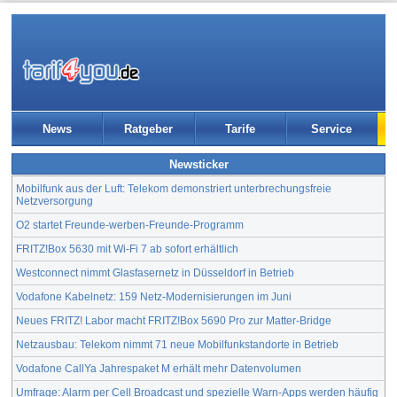
News
Ratgeber
Tarife
Service
Newsticker
Mobilfunk aus der Luft: Telekom demonstriert unterbrechungsfreie
Netzversorgung
O2 startet Freunde-werben-Freunde-Programm
FRITZ!Box 5630 mit Wi-Fi 7 ab sofort erhältlich
Westconnect nimmt Glasfasernetz in Düsseldorf in Betrieb
Vodafone Kabelnetz: 159 Netz-Modernisierungen im Juni
Neues FRITZ! Labor macht FRITZ!Box 5690 Pro zur Matter-Bridge
Netzausbau: Telekom nimmt 71 neue Mobilfunkstandorte in Betrieb
Vodafone CallYa Jahrespaket M erhält mehr Datenvolumen
Umfrage: Alarm per Cell Broadcast und spezielle Warn-Apps werden häufig