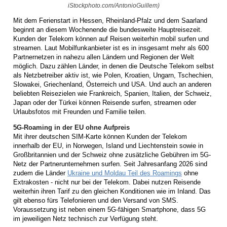
iStockphoto.com/AntonioGuillem)
Mit dem Ferienstart in Hessen, Rheinland-Pfalz und dem Saarland
beginnt an diesem Wochenende die bundesweite Hauptreisezeit.
Kunden der Telekom können auf Reisen weiterhin mobil surfen und
streamen. Laut Mobilfunkanbieter ist es in insgesamt mehr als 600
Partnernetzen in nahezu allen Ländern und Regionen der Welt
möglich. Dazu zählen Länder, in denen die Deutsche Telekom selbst
als Netzbetreiber aktiv ist, wie Polen, Kroatien, Ungarn, Tschechien,
Slowakei, Griechenland, Österreich und USA. Und auch an anderen
beliebten Reisezielen wie Frankreich, Spanien, Italien, der Schweiz,
Japan oder der Türkei können Reisende surfen, streamen oder
Urlaubsfotos mit Freunden und Familie teilen.
5G-Roaming in der EU ohne Aufpreis
Mit ihrer deutschen SIM-Karte können Kunden der Telekom
innerhalb der EU, in Norwegen, Island und Liechtenstein sowie in
Großbritannien und der Schweiz ohne zusätzliche Gebühren im 5G-
Netz der Partnerunternehmen surfen. Seit Jahresanfang 2026 sind
zudem die Länder
Ukraine und Moldau Teil des Roamings
ohne
Extrakosten - nicht nur bei der Telekom. Dabei nutzen Reisende
weiterhin ihren Tarif zu den gleichen Konditionen wie im Inland. Das
gilt ebenso fürs Telefonieren und den Versand von SMS.
Voraussetzung ist neben einem 5G-fähigen Smartphone, dass 5G
im jeweiligen Netz technisch zur Verfügung steht.