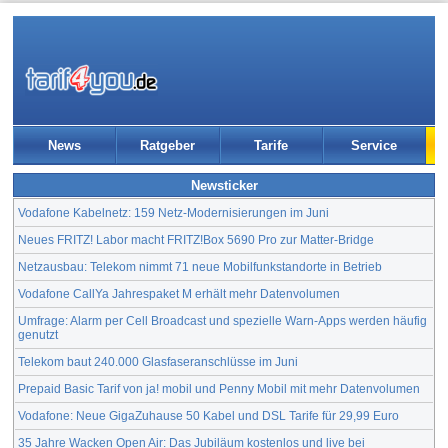
News
Ratgeber
Tarife
Service
Newsticker
Vodafone Kabelnetz: 159 Netz-Modernisierungen im Juni
Neues FRITZ! Labor macht FRITZ!Box 5690 Pro zur Matter-Bridge
Netzausbau: Telekom nimmt 71 neue Mobilfunkstandorte in Betrieb
Vodafone CallYa Jahrespaket M erhält mehr Datenvolumen
Umfrage: Alarm per Cell Broadcast und spezielle Warn-Apps werden häufig
genutzt
Telekom baut 240.000 Glasfaseranschlüsse im Juni
Prepaid Basic Tarif von ja! mobil und Penny Mobil mit mehr Datenvolumen
Vodafone: Neue GigaZuhause 50 Kabel und DSL Tarife für 29,99 Euro
35 Jahre Wacken Open Air: Das Jubiläum kostenlos und live bei