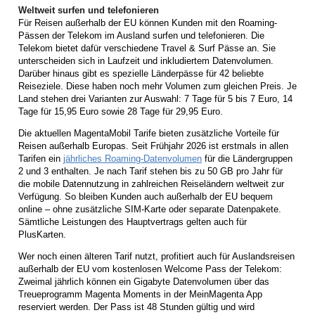
Weltweit surfen und telefonieren
Für Reisen außerhalb der EU können Kunden mit den Roaming-
Pässen der Telekom im Ausland surfen und telefonieren. Die
Telekom bietet dafür verschiedene Travel & Surf Pässe an. Sie
unterscheiden sich in Laufzeit und inkludiertem Datenvolumen.
Darüber hinaus gibt es spezielle Länderpässe für 42 beliebte
Reiseziele. Diese haben noch mehr Volumen zum gleichen Preis. Je
Land stehen drei Varianten zur Auswahl: 7 Tage für 5 bis 7 Euro, 14
Tage für 15,95 Euro sowie 28 Tage für 29,95 Euro.
Die aktuellen MagentaMobil Tarife bieten zusätzliche Vorteile für
Reisen außerhalb Europas. Seit Frühjahr 2026 ist erstmals in allen
Tarifen ein
jährliches Roaming-Datenvolumen
für die Ländergruppen
2 und 3 enthalten. Je nach Tarif stehen bis zu 50 GB pro Jahr für
die mobile Datennutzung in zahlreichen Reiseländern weltweit zur
Verfügung. So bleiben Kunden auch außerhalb der EU bequem
online – ohne zusätzliche SIM-Karte oder separate Datenpakete.
Sämtliche Leistungen des Hauptvertrags gelten auch für
PlusKarten.
Wer noch einen älteren Tarif nutzt, profitiert auch für Auslandsreisen
außerhalb der EU vom kostenlosen Welcome Pass der Telekom:
Zweimal jährlich können ein Gigabyte Datenvolumen über das
Treueprogramm Magenta Moments in der MeinMagenta App
reserviert werden. Der Pass ist 48 Stunden gültig und wird