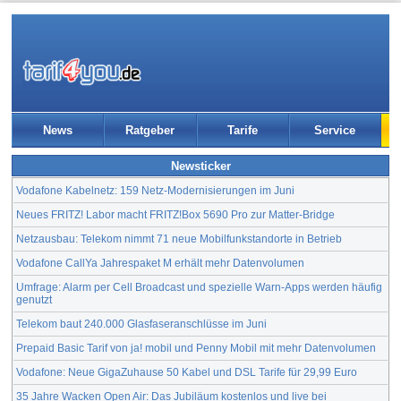
News
Ratgeber
Tarife
Service
Newsticker
Vodafone Kabelnetz: 159 Netz-Modernisierungen im Juni
Neues FRITZ! Labor macht FRITZ!Box 5690 Pro zur Matter-Bridge
Netzausbau: Telekom nimmt 71 neue Mobilfunkstandorte in Betrieb
Vodafone CallYa Jahrespaket M erhält mehr Datenvolumen
Umfrage: Alarm per Cell Broadcast und spezielle Warn-Apps werden häufig
genutzt
Telekom baut 240.000 Glasfaseranschlüsse im Juni
Prepaid Basic Tarif von ja! mobil und Penny Mobil mit mehr Datenvolumen
Vodafone: Neue GigaZuhause 50 Kabel und DSL Tarife für 29,99 Euro
35 Jahre Wacken Open Air: Das Jubiläum kostenlos und live bei