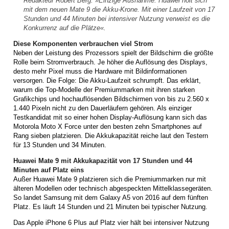
Redakteur Robert Berg. »Einzige Ausnahme: Huawei holt sich
mit dem neuen Mate 9 die Akku-Krone. Mit einer Laufzeit von 17
Stunden und 44 Minuten bei intensiver Nutzung verweist es die
Konkurrenz auf die Plätze«.
Diese Komponenten verbrauchen viel Strom
Neben der Leistung des Prozessors spielt der Bildschirm die größte
Rolle beim Stromverbrauch. Je höher die Auflösung des Displays,
desto mehr Pixel muss die Hardware mit Bildinformationen
versorgen. Die Folge: Die Akku-Laufzeit schrumpft. Das erklärt,
warum die Top-Modelle der Premiummarken mit ihren starken
Grafikchips und hochauflösenden Bildschirmen von bis zu 2.560 x
1.440 Pixeln nicht zu den Dauerläufern gehören. Als einziger
Testkandidat mit so einer hohen Display-Auflösung kann sich das
Motorola Moto X Force unter den besten zehn Smartphones auf
Rang sieben platzieren. Die Akkukapazität reiche laut den Testern
für 13 Stunden und 34 Minuten.
Huawei Mate 9 mit Akkukapazität von 17 Stunden und 44
Minuten auf Platz eins
Außer Huawei Mate 9 platzieren sich die Premiummarken nur mit
älteren Modellen oder technisch abgespeckten Mittelklassegeräten.
So landet Samsung mit dem Galaxy A5 von 2016 auf dem fünften
Platz. Es läuft 14 Stunden und 21 Minuten bei typischer Nutzung.
Das Apple iPhone 6 Plus auf Platz vier hält bei intensiver Nutzung