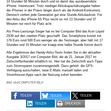
14 Stunden 56 Minuten durch und ist damit das ausdauerndste
iPhone. Interessant: Trotz niedriger Akkukapazitätsangabe halten
die iPhones in der Praxis länger durch als die Android-Konkurrenz.
Dennoch verliert jede Generation gut eine Stunde Akkulaufzeit. Für
den Akku des iPhone 6S Plus reicht es mit 13 Stunden und 37
Minuten nur noch für Platz acht.
Als Preis-Leistungs-Sieger hat es bei Computer Bild das Acer Liquid
Z630 auf den zweiten Platz geschafft. Das Smartphone kostet mit
179 Euro rund 500 Euro weniger als der Testsieger, aber hält mit 17
Stunden und 15 Minuten nur knapp eine halbe Stunde kürzer durch.
Alle Ergebnisse des Handy-Akku-Tests finden Sie in der aktuellen
Ausgabe 3/2017 von Computer Bild, die ab 21. Januar 2017 im
Zeitschriftenhandel erhältlich ist. Hier hat die Zeitschrift auch Tipps
zum Stromsparen zusammengestellt. Dazu gehört: die GPS-
Verfolgung ausschalten, neue E-Mails manuell laden und
Stromfresser-Apps nach der Nutzung sofort beenden.
Bild: obs/COMPUTER BILD
TEILEN
TEILEN
TEILEN
TEILEN
DRUCKEN