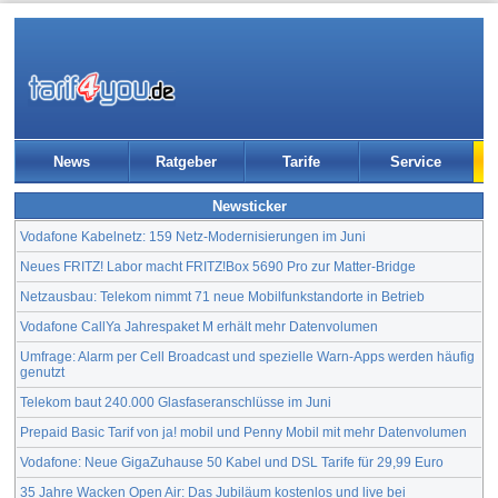
News
Ratgeber
Tarife
Service
Newsticker
Vodafone Kabelnetz: 159 Netz-Modernisierungen im Juni
Neues FRITZ! Labor macht FRITZ!Box 5690 Pro zur Matter-Bridge
Netzausbau: Telekom nimmt 71 neue Mobilfunkstandorte in Betrieb
Vodafone CallYa Jahrespaket M erhält mehr Datenvolumen
Umfrage: Alarm per Cell Broadcast und spezielle Warn-Apps werden häufig
genutzt
Telekom baut 240.000 Glasfaseranschlüsse im Juni
Prepaid Basic Tarif von ja! mobil und Penny Mobil mit mehr Datenvolumen
Vodafone: Neue GigaZuhause 50 Kabel und DSL Tarife für 29,99 Euro
35 Jahre Wacken Open Air: Das Jubiläum kostenlos und live bei