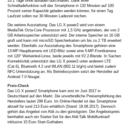
zu 2 Tage ohne aufladen durchhalten. Dank einer
Schnelladefunktion soll das Smartphone in 132 Minuten auf 100
Prozent seiner Kapazität geladen werden können; für einen Tag
Laufzeit sollen nur 30 Minuten Ladezeit reichen.
Die weitere Ausstattung: Das LG X power2 wird von einem
MediaTek Octa-Core Prozessor mit 1,5 GHz angetrieben, der von 2
GB Arbeitsspeicher unterstützt wird. Der interne Speicher ist 16 GB
groß und kann mit microSD Speicherkarten um bis zu 2 TB erweitert
werden. Ebenfalls zur Ausstattung des Smartphone gehören eine
13-MP-Hauptkamera mit LED-Blitz sowie eine 5-MP-Frontkamera
mit 120° Weitwinkel-Linse, beide jeweils mit f/2.2-Blende. In Sachen
Konnektivität unterstützt das LG X power2 unter anderem LTE
(Cat.6), Bluetooth 4.2 und WLAN (802.11 b/g/n) und bietet zudem
NFC-Unterstützung an. Als Betriebssystem setzt der Hersteller auf
Android 7.0 Nougat.
Preis-Check
Das LG X power2 Smartphone kam erst im Juni 2017 in
Deutschland auf den Markt. Die unverbindliche Preisempfehlung des
Herstellers lautet 299 Euro. Im Online-Handel ist das Smartphone
aktuell für rund 213 Euro erhältlich (Stand: 18.08.2017). Dennoch
gehört das Angebot von Aldi zu den günstigsten. Der Angebotspreis
beinhaltet auch ein Starter-Set für den Aldi-Talk Mobilfunktarif
inklusive 10 Euro Start-Guthaben.