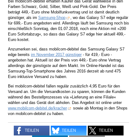
Bei mobilcom-debitel erhalten Käufer das Gerät wahlweise in den
Farben Schwarz, Gold, Silber, Weiß und Pink-Gold. Der Preis
beträgt 449,- Euro ohne Mobilfunkvertrag und ist damit deutlich
günstiger, als im
Samsung-Shop
, wo das Galaxy S7 edge regulär
für 699,- Euro angeboten wird. Allerdings läuft bei Samsung noch bis
einschließlich Sonntag, den 01.07.2018, noch eine Aktion mit »200
Euro Sofortabzug«, so dass das Galaxy S7 edge hier aktuell 499,-
Euro kostet.
Anzumerken sei, dass mobilcom-debitel das Samsung Galaxy S7
edge bereits
im November 2017 günstiger
- für 419,- Euro -
angeboten hat. Aktuell ist der Preis von 449,- Euro ohne Vertrag
allerdings der günstigste auf dem Markt. Im Online-Handel ist das
Samsung-Top-Smartphone des Jahres 2016 derzeit ab rund 475
Euro inklusive Versand zu haben.
Bei mobilcom-debitel fallen regulär zusätzlich 4,95 Euro für den
Versand an. Um die Versandkosten zu sparen, können die Kunden
während des Bestellprozesses via »Lieferung an eine Filiale«
wählen und das Gerät dort abholen. Das Angebot ist online unter
www.mobilcom-debitel.de/kracher
sowie ab Montag in den Shops
von mobilcom-debitel zu haben.
TEILEN
TEILEN
TEILEN