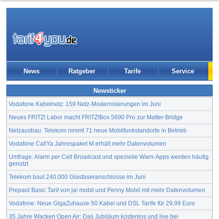
News
Ratgeber
Tarife
Service
Newsticker
Vodafone Kabelnetz: 159 Netz-Modernisierungen im Juni
Neues FRITZ! Labor macht FRITZ!Box 5690 Pro zur Matter-Bridge
Netzausbau: Telekom nimmt 71 neue Mobilfunkstandorte in Betrieb
Vodafone CallYa Jahrespaket M erhält mehr Datenvolumen
Umfrage: Alarm per Cell Broadcast und spezielle Warn-Apps werden häufig
genutzt
Telekom baut 240.000 Glasfaseranschlüsse im Juni
Prepaid Basic Tarif von ja! mobil und Penny Mobil mit mehr Datenvolumen
Vodafone: Neue GigaZuhause 50 Kabel und DSL Tarife für 29,99 Euro
35 Jahre Wacken Open Air: Das Jubiläum kostenlos und live bei