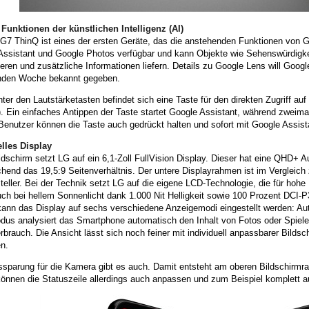
 Funktionen der künstlichen Intelligenz (AI)
7 ThinQ ist eines der ersten Geräte, das die anstehenden Funktionen von Goo
Assistant und Google Photos verfügbar und kann Objekte wie Sehenswürdigke
zieren und zusätzliche Informationen liefern. Details zu Google Lens will Goog
den Woche bekannt gegeben.
nter den Lautstärketasten befindet sich eine Taste für den direkten Zugriff auf
. Ein einfaches Antippen der Taste startet Google Assistant, während zweim
 Benutzer können die Taste auch gedrückt halten und sofort mit Google Assis
elles Display
dschirm setzt LG auf ein 6,1-Zoll FullVision Display. Dieser hat eine QHD+ A
chend das 19,5:9 Seitenverhältnis. Der untere Displayrahmen ist im Vergleic
teller. Bei der Technik setzt LG auf die eigene LCD-Technologie, die für hohe
uch bei hellem Sonnenlicht dank 1.000 Nit Helligkeit sowie 100 Prozent DCI-
kann das Display auf sechs verschiedene Anzeigemodi eingestellt werden: Aut
dus analysiert das Smartphone automatisch den Inhalt von Fotos oder Spiele
brauch. Die Ansicht lässt sich noch feiner mit individuell anpassbarer Bild
n.
ssparung für die Kamera gibt es auch. Damit entsteht am oberen Bildschirmr
können die Statuszeile allerdings auch anpassen und zum Beispiel komplett a