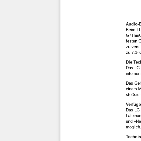
Audio-E
Beim Th
G7ThinQ
festen 
zu verst
zu 7.1-K
Die Tec
Das LG 
internen
Das Gehä
einem M
stoßsic
Verfügb
Das LG 
Lateina
und »New
möglich
Techni