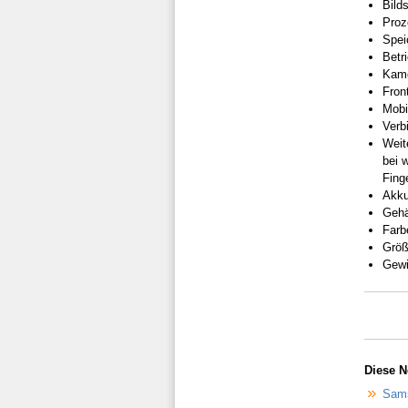
Bild
Proz
Spei
Betr
Kame
Fron
Mobi
Verb
Weit
bei 
Fing
Akku
Gehä
Farb
Größ
Gewi
Diese N
Sams