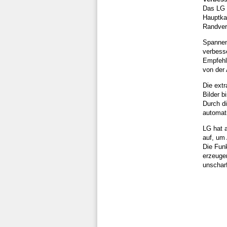
Das LG 
Hauptkam
Randverz
Spannen
verbesse
Empfehlu
von der
Die extr
Bilder b
Durch d
automat
LG hat 
auf, um
Die Fun
erzeugen
unscharf