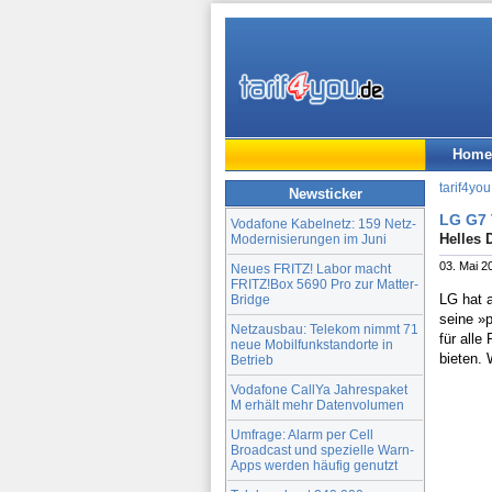
Home
tarif4you
Newsticker
LG G7 
Vodafone Kabelnetz: 159 Netz-
Helles 
Modernisierungen im Juni
03. Mai 2
Neues FRITZ! Labor macht
FRITZ!Box 5690 Pro zur Matter-
LG hat 
Bridge
seine »p
Netzausbau: Telekom nimmt 71
für alle
neue Mobilfunkstandorte in
bieten.
Betrieb
Vodafone CallYa Jahrespaket
M erhält mehr Datenvolumen
Umfrage: Alarm per Cell
Broadcast und spezielle Warn-
Apps werden häufig genutzt