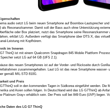
igenschaften
ema audio setzt LG beim neuen Smartphone auf Boombox-Lautsprecher und 
 als Resonanzkammer. Damit soll der Bass auch ohne Unterstützung externer 
Oberfläche oder Box platziert, nutzt das Smartphone seine Resonanzkammer a
ärken, erklärt LG. Außerdem verfügt das Smartphone über DTS:X, das virtuellen 
anal-Leistung mit Kopfhörern.
hnik im Inneren
G7 ThinQ ist mit einem Qualcomm Snapdragon 845 Mobile Plattform Prozes
 Speicher setzt LG auf 64 GB (UFS 2.1).
use des neuen Smartphones ist auf der Vorder- und Rückseite durch Gorilla 
etlalrahmen zusammengehalten. Laut LG ist das neue Smartphone wasser- u
her gemäß MIL-STD 810G.
arkeit und Preis
G7ThinQ soll in den kommenden Tagen in Südkorea eingeführt werden. Die M
merika und Asien sollen folgen. In Deutschland wird das LG G7ThinQ ab Anfa
 Platinum Gray« erhältlich sein. Der Preis soll bei 849 Euro (UVP) liegen. V
.
sche Daten des LG G7 ThinQ