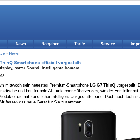
News
Ratgeber
Tarife
Service
Imp
.de
>
News
ThinQ Smartphone offiziell vorgestellt
Display, satter Sound, intelligente Kamera
018
am mittwoch sein neuestes Premium-Smartphone
LG G7 ThinQ
vorgestellt. 
raktische und komfortable AI-Funktionen« überzeugen, wie der Hersteller mit
 Produkte, die mit künstlicher Intelligenz ausgestattet sind. Doch auch techn
 Wir fassen das neue Gerät für Sie zusammen.