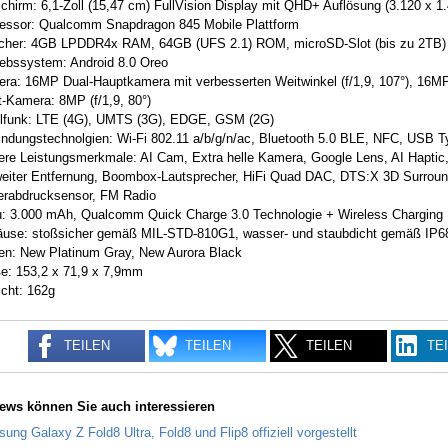
schirm: 6,1-Zoll (15,47 cm) FullVision Display mit QHD+ Auflösung (3.120 x 1.4
essor: Qualcomm Snapdragon 845 Mobile Plattform
cher: 4GB LPDDR4x RAM, 64GB (UFS 2.1) ROM, microSD-Slot (bis zu 2TB)
iebssystem: Android 8.0 Oreo
ra: 16MP Dual-Hauptkamera mit verbesserten Weitwinkel (f/1,9, 107°), 16MP 
t-Kamera: 8MP (f/1,9, 80°)
lfunk: LTE (4G), UMTS (3G), EDGE, GSM (2G)
indungstechnolgien: Wi-Fi 802.11 a/b/g/n/ac, Bluetooth 5.0 BLE, NFC, USB Ty
ere Leistungsmerkmale: AI Cam, Extra helle Kamera, Google Lens, AI Haptic
weiter Entfernung, Boombox-Lautsprecher, HiFi Quad DAC, DTS:X 3D Surro
erabdrucksensor, FM Radio
: 3.000 mAh, Qualcomm Quick Charge 3.0 Technologie + Wireless Charging
use: stoßsicher gemäß MIL-STD-810G1, wasser- und staubdicht gemäß IP6
en: New Platinum Gray, New Aurora Black
e: 153,2 x 71,9 x 7,9mm
cht: 162g
TEILEN
TEILEN
TEILEN
TE
ews können Sie auch interessieren
ung Galaxy Z Fold8 Ultra, Fold8 und Flip8 offiziell vorgestellt