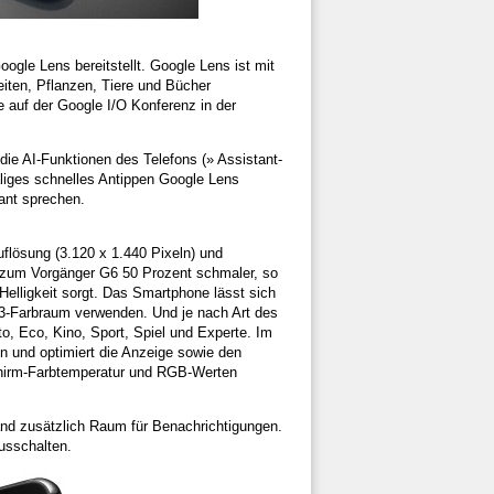
gle Lens bereitstellt. Google Lens ist mit
iten, Pflanzen, Tiere und Bücher
le auf der Google I/O Konferenz in der
 die AI-Funktionen des Telefons (» Assistant-
aliges schnelles Antippen Google Lens
tant sprechen.
uflösung (3.120 x 1.440 Pixeln) und
h zum Vorgänger G6 50 Prozent schmaler, so
 Helligkeit sorgt. Das Smartphone lässt sich
P3-Farbraum verwenden. Und je nach Art des
o, Eco, Kino, Sport, Spiel und Experte. Im
n und optimiert die Anzeige sowie den
schirm-Farbtemperatur und RGB-Werten
and zusätzlich Raum für Benachrichtigungen.
usschalten.