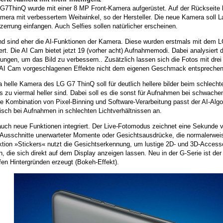
G7ThinQ wurde mit einer 8 MP Front-Kamera aufgerüstet. Auf der Rückseite 
era mit verbessertem Weitwinkel, so der Hersteller. Die neue Kamera soll La
errung einfangen. Auch Selfies sollen natürlicher erscheinen.
d sind eher die AI-Funktionen der Kamera. Diese wurden erstmals mit dem L
rt. Die AI Cam bietet jetzt 19 (vorher acht) Aufnahmemodi. Dabei analysiert 
ngen, um das Bild zu verbessern.. Zusätzlich lassen sich die Fotos mit drei 
 AI Cam vorgeschlagenen Effekte nicht dem eigenen Geschmack entsprechen
a helle Kamera des LG G7 ThinQ soll für deutlich hellere bilder beim schlecht
is zu viermal heller sind. Dabei soll es die sonst für Aufnahmen bei schwache
ie Kombination von Pixel-Binning und Software-Verarbeitung passt der AI-Alg
isch bei Aufnahmen in schlechten Lichtverhältnissen an.
auch neue Funktionen integriert. Der Live-Fotomodus zeichnet eine Sekunde
 Ausschnitte unerwarteter Momente oder Gesichtsausdrücke, die normalerwei
ktion »Stickers« nutzt die Gesichtserkennung, um lustige 2D- und 3D-Accesso
, die sich direkt auf dem Display anzeigen lassen. Neu in der G-Serie ist de
en Hintergründen erzeugt (Bokeh-Effekt).