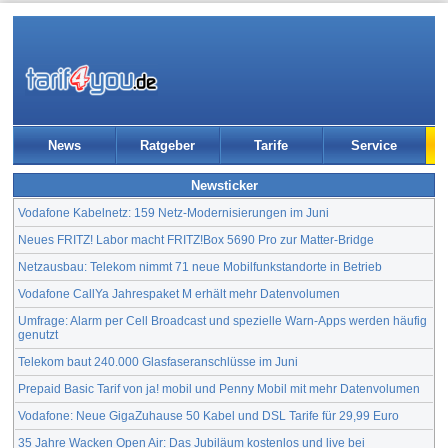
News
Ratgeber
Tarife
Service
Newsticker
Vodafone Kabelnetz: 159 Netz-Modernisierungen im Juni
Neues FRITZ! Labor macht FRITZ!Box 5690 Pro zur Matter-Bridge
Netzausbau: Telekom nimmt 71 neue Mobilfunkstandorte in Betrieb
Vodafone CallYa Jahrespaket M erhält mehr Datenvolumen
Umfrage: Alarm per Cell Broadcast und spezielle Warn-Apps werden häufig
genutzt
Telekom baut 240.000 Glasfaseranschlüsse im Juni
Prepaid Basic Tarif von ja! mobil und Penny Mobil mit mehr Datenvolumen
Vodafone: Neue GigaZuhause 50 Kabel und DSL Tarife für 29,99 Euro
35 Jahre Wacken Open Air: Das Jubiläum kostenlos und live bei