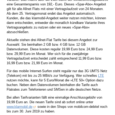
eine Gesamtersparnis von 192,- Euro. Dieses »Spar-Abo« Angebot
gilt für alle Allnet Flats mit einer Vertragslaufzeit von 24 Monaten.
Ab dem 25. Vertragsmonat endet das Angebot automatisch.
Kunden, die das klarmobil-Angebot weiter nutzen möchten, können
dann entscheiden, entweder die monatlich kündbare Variante ihres
Vertragsangebots zu nutzen oder ein neues »Spar-Abo«
abzuschließen.
Aktuelle stehen drei Allnet-Flat Tarife bei diesem Angebot zur
Auswahl. Sie beinhalten 2 GB bzw. 4 GB bzw. 12 GB
Datenvolumen. Diese kosten regulär 19,99 Euro bzw. 24,99 Euro
bzw. 29,99 Euro im Monat. Wer sich für die zweijährige
Vertragslaufzeit entscheidet zahlt entsprechend 11,99 Euro bzw.
16,99 Euro bzw. 21,99 Euro im Monat.
Für das mobile Internet-Surfen steht regulär nur das 3G UMTS Netz
(Telekom) mit bis zu 25 MBit/s zur Verfügung. Wer schnelles
LTE
nutzen möchte, kann für 5 Euro/Monat die »LTE 50« Option dazu
buchen. Neben dem Datenvolumen beinhalten die Tarife auch
Flatrates zum Telefonieren und SMSen in alle deutschen Netze.
Bei allen Tarifvarianten fällt eine einmalige Anschlussgebühr von
19,99 Euro an. Die neuen Tarife sind ab sofort online unter
www.klarmobil.de
sowie in den Shops von mobilcom-debitel noch
bis zum 30. Juni 2019 zu haben.