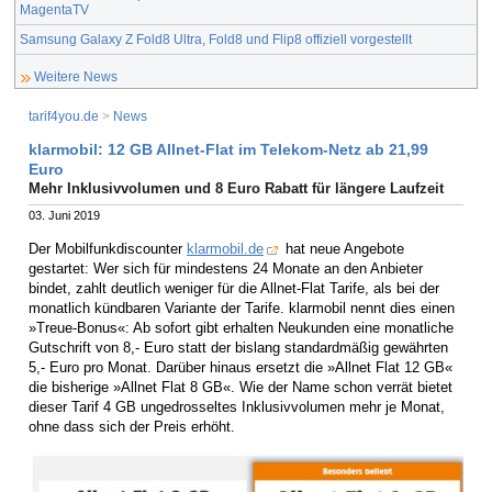
MagentaTV
Samsung Galaxy Z Fold8 Ultra, Fold8 und Flip8 offiziell vorgestellt
Weitere News
tarif4you.de
>
News
klarmobil: 12 GB Allnet-Flat im Telekom-Netz ab 21,99
Euro
Mehr Inklusivvolumen und 8 Euro Rabatt für längere Laufzeit
03. Juni 2019
Der Mobilfunkdiscounter
klarmobil.de
hat neue Angebote
gestartet: Wer sich für mindestens 24 Monate an den Anbieter
bindet, zahlt deutlich weniger für die Allnet-Flat Tarife, als bei der
monatlich kündbaren Variante der Tarife. klarmobil nennt dies einen
»Treue-Bonus«: Ab sofort gibt erhalten Neukunden eine monatliche
Gutschrift von 8,- Euro statt der bislang standardmäßig gewährten
5,- Euro pro Monat. Darüber hinaus ersetzt die »Allnet Flat 12 GB«
die bisherige »Allnet Flat 8 GB«. Wie der Name schon verrät bietet
dieser Tarif 4 GB ungedrosseltes Inklusivvolumen mehr je Monat,
ohne dass sich der Preis erhöht.