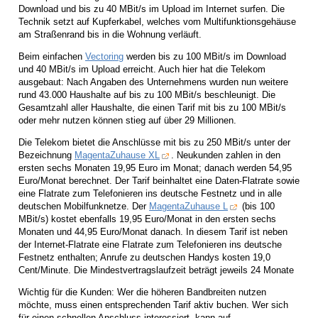
Download und bis zu 40 MBit/s im Upload im Internet surfen. Die
Technik setzt auf Kupferkabel, welches vom Multifunktionsgehäuse
am Straßenrand bis in die Wohnung verläuft.
Beim einfachen
Vectoring
werden bis zu 100 MBit/s im Download
und 40 MBit/s im Upload erreicht. Auch hier hat die Telekom
ausgebaut: Nach Angaben des Unternehmens wurden nun weitere
rund 43.000 Haushalte auf bis zu 100 MBit/s beschleunigt. Die
Gesamtzahl aller Haushalte, die einen Tarif mit bis zu 100 MBit/s
oder mehr nutzen können stieg auf über 29 Millionen.
Die Telekom bietet die Anschlüsse mit bis zu 250 MBit/s unter der
Bezeichnung
MagentaZuhause XL
. Neukunden zahlen in den
ersten sechs Monaten 19,95 Euro im Monat; danach werden 54,95
Euro/Monat berechnet. Der Tarif beinhaltet eine Daten-Flatrate sowie
eine Flatrate zum Telefonieren ins deutsche Festnetz und in alle
deutschen Mobilfunknetze. Der
MagentaZuhause L
(bis 100
MBit/s) kostet ebenfalls 19,95 Euro/Monat in den ersten sechs
Monaten und 44,95 Euro/Monat danach. In diesem Tarif ist neben
der Internet-Flatrate eine Flatrate zum Telefonieren ins deutsche
Festnetz enthalten; Anrufe zu deutschen Handys kosten 19,0
Cent/Minute. Die Mindestvertragslaufzeit beträgt jeweils 24 Monate
Wichtig für die Kunden: Wer die höheren Bandbreiten nutzen
möchte, muss einen entsprechenden Tarif aktiv buchen. Wer sich
für einen schnellen Anschluss interessiert, kann auf