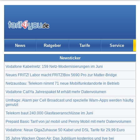
News
Ratgeber
Tarife
Service
Newsticker
Vodafone Kabelnetz: 159 Netz-Modernisierungen im Juni
Neues FRITZ! Labor macht FRITZ!Box 5690 Pro zur Matter-Bridge
Netzausbau: Telekom nimmt 71 neue Mobilfunkstandorte in Betrieb
Vodafone CallYa Jahrespaket M erhält mehr Datenvolumen
Umfrage: Alarm per Cell Broadcast und spezielle Warn-Apps werden häufig
genutzt
Telekom baut 240.000 Glasfaseranschlüsse im Juni
Prepaid Basic Tarif von ja! mobil und Penny Mobil mit mehr Datenvolumen
Vodafone: Neue GigaZuhause 50 Kabel und DSL Tarife für 29,99 Euro
35 Jahre Wacken Open Air: Das Jubiläum kostenlos und live bei