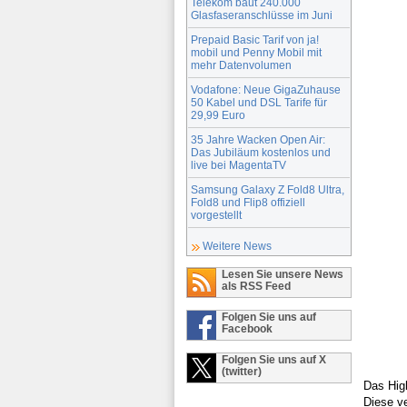
Telekom baut 240.000
Glasfaseranschlüsse im Juni
Prepaid Basic Tarif von ja!
mobil und Penny Mobil mit
mehr Datenvolumen
Vodafone: Neue GigaZuhause
50 Kabel und DSL Tarife für
29,99 Euro
35 Jahre Wacken Open Air:
Das Jubiläum kostenlos und
live bei MagentaTV
Samsung Galaxy Z Fold8 Ultra,
Fold8 und Flip8 offiziell
vorgestellt
Weitere News
Lesen Sie unsere News
als RSS Feed
Folgen Sie uns auf
Facebook
Folgen Sie uns auf X
(twitter)
Das Hig
Diese v