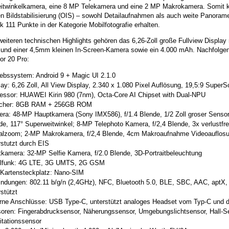
itwinkelkamera, eine 8 MP Telekamera und eine 2 MP Makrokamera. Somit k
en Bildstabilisierung (OIS) – sowohl Detailaufnahmen als auch weite Panora
111 Punkte in der Kategorie Mobilfotografie erhalten.
eiteren technischen Highlights gehören das 6,26-Zoll große Fullview Display
 und einer 4,5mm kleinen In-Screen-Kamera sowie ein 4.000 mAh. Nachfolgend
or 20 Pro:
iebssystem: Android 9 + Magic UI 2.1.0
lay: 6,26 Zoll, All View Display, 2.340 x 1.080 Pixel Auflösung, 19,5:9 SuperS
essor: HUAWEI Kirin 980 (7nm), Octa-Core AI Chipset with Dual-NPU
icher: 8GB RAM + 256GB ROM
ra: 48-MP Hauptkamera (Sony IMX586), f/1.4 Blende, 1/2 Zoll groser Sensor,
de, 117° Superweitwinkel; 8-MP Telephoto Kamera, f/2,4 Blende, 3x verlustfr
talzoom; 2-MP Makrokamera, f/2,4 Blende, 4cm Makroaufnahme Videoauflosu
rstutzt durch EIS
tkamera: 32-MP Selfie Kamera, f/2.0 Blende, 3D-Portraitbeleuchtung
lfunk: 4G LTE, 3G UMTS, 2G GSM
Kartensteckplatz: Nano-SIM
indungen: 802.11 b/g/n (2,4GHz), NFC, Bluetooth 5.0, BLE, SBC, AAC, apt
stützt
rne Anschlüsse: USB Type-C, unterstützt analoges Headset vom Typ-C und d
oren: Fingerabdrucksensor, Näherungssensor, Umgebungslichtsensor, Hall-Se
itationssensor