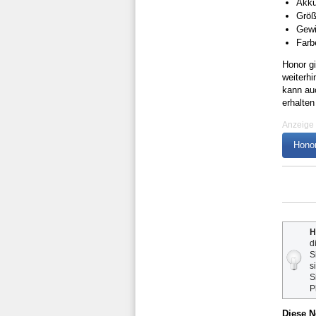
Akku
Größ
Gewi
Farb
Honor g
weiterhi
kann auc
erhalte
Anzeige
Honor
H
d
S
s
S
P
Diese N