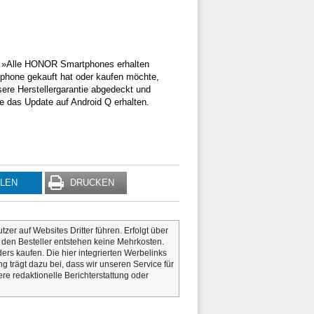
: »Alle HONOR Smartphones erhalten
tphone gekauft hat oder kaufen möchte,
sere Herstellergarantie abgedeckt und
e das Update auf Android Q erhalten.
ILEN
DRUCKEN
utzer auf Websites Dritter führen. Erfolgt über
r den Besteller entstehen keine Mehrkosten.
rs kaufen. Die hier integrierten Werbelinks
g trägt dazu bei, dass wir unseren Service für
re redaktionelle Berichterstattung oder