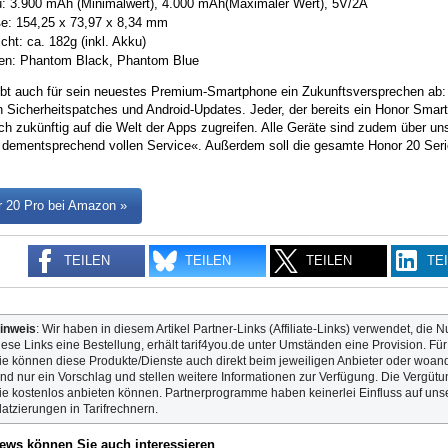
: 3.900 mAh (Minimalwert), 4.000 mAh(Maximaler Wert), 5V/2A
e: 154,25 x 73,97 x 8,34 mm
cht: ca. 182g (inkl. Akku)
en: Phantom Black, Phantom Blue
ibt auch für sein neuestes Premium-Smartphone ein Zukunftsversprechen ab
n Sicherheitspatches und Android-Updates. Jeder, der bereits ein Honor Smar
h zukünftig auf die Welt der Apps zugreifen. Alle Geräte sind zudem über un
n dementsprechend vollen Service«. Außerdem soll die gesamte Honor 20 Seri
 20 Pro bei Amazon »
TEILEN
TEILEN
TEILEN
TE
inweis
: Wir haben in diesem Artikel Partner-Links (Affiliate-Links) verwendet, die N
iese Links eine Bestellung, erhält tarif4you.de unter Umständen eine Provision. Fü
ie können diese Produkte/Dienste auch direkt beim jeweiligen Anbieter oder woande
ind nur ein Vorschlag und stellen weitere Informationen zur Verfügung. Die Vergütun
ie kostenlos anbieten können. Partnerprogramme haben keinerlei Einfluss auf unse
latzierungen in Tarifrechnern.
ews können Sie auch interessieren