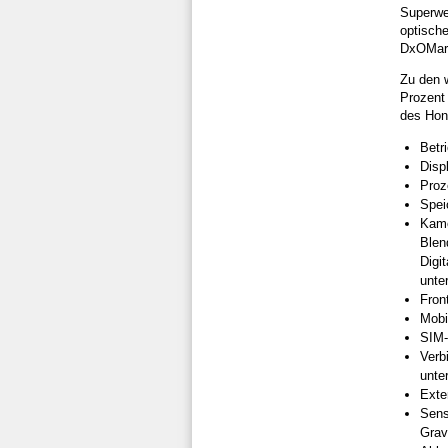
Superwe
optisch
DxOMark 
Zu den w
Prozent
des Hon
Betr
Disp
Proz
Spe
Kame
Blen
Digi
unte
Fron
Mobi
SIM-
Verb
unter
Exte
Sens
Grav