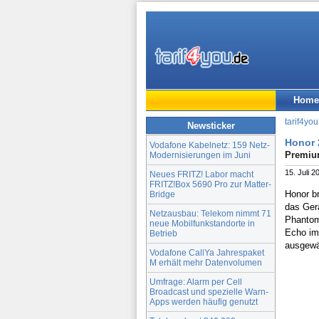
Home
tarif4you
Newsticker
Honor 
Vodafone Kabelnetz: 159 Netz-
Premiu
Modernisierungen im Juni
15. Juli 2
Neues FRITZ! Labor macht
FRITZ!Box 5690 Pro zur Matter-
Honor b
Bridge
das Ger
Netzausbau: Telekom nimmt 71
Phantom
neue Mobilfunkstandorte in
Echo im
Betrieb
ausgewäh
Vodafone CallYa Jahrespaket
M erhält mehr Datenvolumen
Umfrage: Alarm per Cell
Broadcast und spezielle Warn-
Apps werden häufig genutzt