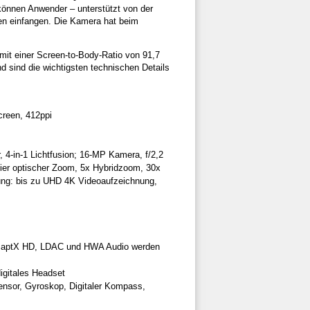
önnen Anwender – unterstützt von der
men einfangen. Die Kamera hat beim
 mit einer Screen-to-Body-Ratio von 91,7
 sind die wichtigsten technischen Details
creen, 412ppi
 4-in-1 Lichtfusion; 16-MP Kamera, f/2,2
eier optischer Zoom, 5x Hybridzoom, 30x
ng: bis zu UHD 4K Videoaufzeichnung,
X, aptX HD, LDAC und HWA Audio werden
igitales Headset
nsor, Gyroskop, Digitaler Kompass,