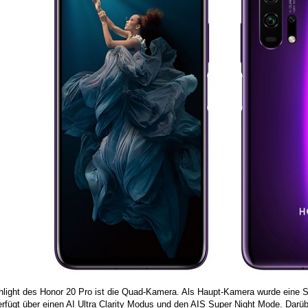
hlight des Honor 20 Pro ist die Quad-Kamera. Als Haupt-Kamera wurde eine
erfügt über einen AI Ultra Clarity Modus und den AIS Super Night Mode. Dar