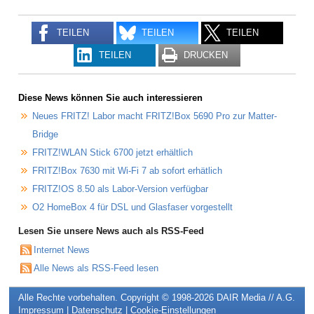
TEILEN
TEILEN
TEILEN
TEILEN
DRUCKEN
Diese News können Sie auch interessieren
Neues FRITZ! Labor macht FRITZ!Box 5690 Pro zur Matter-
Bridge
FRITZ!WLAN Stick 6700 jetzt erhältlich
FRITZ!Box 7630 mit Wi-Fi 7 ab sofort erhätlich
FRITZ!OS 8.50 als Labor-Version verfügbar
O2 HomeBox 4 für DSL und Glasfaser vorgestellt
Lesen Sie unsere News auch als RSS-Feed
Internet News
Alle News als RSS-Feed lesen
Alle Rechte vorbehalten. Copyright © 1998-2026
DAIR Media // A.G.
Impressum
|
Datenschutz
|
Cookie-Einstellungen