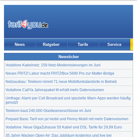
News
Ratgeber
Tarife
Service
Newsticker
Vodafone Kabelnetz: 159 Netz-Modernisierungen im Juni
Neues FRITZ! Labor macht FRITZ!Box 5690 Pro zur Matter-Bridge
Netzausbau: Telekom nimmt 71 neue Mobilfunkstandorte in Betrieb
Vodafone CallYa Jahrespaket M erhält mehr Datenvolumen
Umfrage: Alarm per Cell Broadcast und spezielle Warn-Apps werden häufig
genutzt
Telekom baut 240.000 Glasfaseranschlüsse im Juni
Prepaid Basic Tarif von ja! mobil und Penny Mobil mit mehr Datenvolumen
Vodafone: Neue GigaZuhause 50 Kabel und DSL Tarife für 29,99 Euro
35 Jahre Wacken Open Air: Das Jubiläum kostenlos und live bei