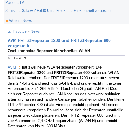
MagentaTV
Samsung Galaxy Z Fold8 Ultra, Fold8 und Flip8 offiziell vorgestellt
Weitere News
tarif4you.de
>
News
AVM FRITZ!Repeater 1200 und FRITZ!Repeater 600
vorgestellt
Zwei kompakte Repeater für schnelles WLAN
16. Juli 2019
AVM
hat zwei neue WLAN-Repeater vorgestellt. Die
FRITZ!Repeater 1200
und
FRITZ!Repeater 600
sollen die WLAN-
Reichweite erhöhen. Der FRITZ!Repeater 1200 unterstützt neben
dem 2,4-GHz-Band auch das 5-GHz-Band und erreicht mit je zwei
Antennen bis zu 1.266 MBit/s. Durch den Gigabit-LAN-Port lässt
sich der Repeater auch per LAN-Kabel an das Netzwerk anbinden;
alternativ lassen sich andere Geräte per Kabel einbinden. Der kleine
FRITZ!Repeater 600 ist als Einstiegsprodukt gedacht. Mit seiner
besonders kompakten Bauweise lässt sich der Repeater unauffällig
an jeder Steckdose platzieren. Der FRITZ!Repeater 600 funkt mit
vier Antennen im 2,4-GHz-Frequenzband (WLAN N) und erreicht
Datenraten von bis zu 600 MBit/s.