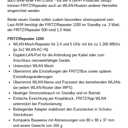
auch ohne einer FRITZ!Box - via WPS (Wi-Fi Protected Setup)
können FRITZ!Repeater auch an WLAN-Routern anderer Hersteller
eingerichtet werden.
Beide neuen Geräte sollen zudem besonders stromsparend sein.
Laut AVM benötigt der FRITZ!Repeater 1200 im Standby ca. 3 Watt,
der FRITZ!Repeater 600 rund 1,5 Watt.
FRITZ!Repeater 1200
WLAN-Mesh-Repeater für 2,4 und 5 GHz mit bis zu 1.266 MBit/s
(je 2x2 WLAN AC+N)
Gigabit-LAN-Port für die Anbindung per Kabel oder zum
Anschluss netzwerkfähiger Geräte
Unterstützt WLAN Mesh
Übernimmt alle Einstellungen der FRITZ!Box sowie spätere
Einstellungsänderungen
Übernimmt WLAN-Name und Passwort des bestehenden WLANs
(an jedem WLAN-Router über WPS)
Niedriger Stromverbrauch im Standby und im Betrieb
Einfache Einrichtung per Knopfdruck, FRITZ!App WLAN
unterstützt bei Positionierung
Beiliegender Adapter stabilisiert den Eurostecker in Schuko-
Steckdosen
Kompakte Bauweise mit Abmessungen von 80 x 80 x 37 mm
und einem Gewicht von 160 g