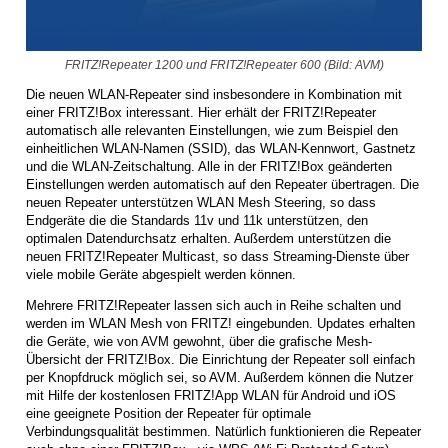
FRITZ!Repeater 1200 und FRITZ!Repeater 600 (Bild: AVM)
Die neuen WLAN-Repeater sind insbesondere in Kombination mit
einer FRITZ!Box interessant. Hier erhält der FRITZ!Repeater
automatisch alle relevanten Einstellungen, wie zum Beispiel den
einheitlichen WLAN-Namen (SSID), das WLAN-Kennwort, Gastnetz
und die WLAN-Zeitschaltung. Alle in der FRITZ!Box geänderten
Einstellungen werden automatisch auf den Repeater übertragen. Die
neuen Repeater unterstützen WLAN Mesh Steering, so dass
Endgeräte die die Standards 11v und 11k unterstützen, den
optimalen Datendurchsatz erhalten. Außerdem unterstützen die
neuen FRITZ!Repeater Multicast, so dass Streaming-Dienste über
viele mobile Geräte abgespielt werden können.
Mehrere FRITZ!Repeater lassen sich auch in Reihe schalten und
werden im WLAN Mesh von FRITZ! eingebunden. Updates erhalten
die Geräte, wie von AVM gewohnt, über die grafische Mesh-
Übersicht der FRITZ!Box. Die Einrichtung der Repeater soll einfach
per Knopfdruck möglich sei, so AVM. Außerdem können die Nutzer
mit Hilfe der kostenlosen FRITZ!App WLAN für Android und iOS
eine geeignete Position der Repeater für optimale
Verbindungsqualität bestimmen. Natürlich funktionieren die Repeater