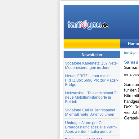
Home
tarif4you
Newsticker
Samsun
Vodafone Kabelnetz: 159 Netz-
Samsung
Modernisierungen im Juni
09. Augus
Neues FRITZ! Labor macht
FRITZ!Box 5690 Pro zur Matter-
Samsung
Bridge
für den 
Netzausbau: Telekom nimmt 71
Büro nü
neue Mobilfunkstandorte in
handges
Betrieb
DeX. Dar
Vodafone CallYa Jahrespaket
vier Ja
M erhält mehr Datenvolumen
Geräteko
Umfrage: Alarm per Cell
Broadcast und spezielle Warn-
Apps werden häufig genutzt