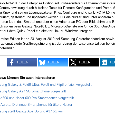
xy Note10 in der Enterprise Edition soll insbesondere für Unternehmen intere
 Geräteverwaltung durch hilfreiche Tools für Remote-Konfiguration und Patc
 Knox und seinen Lösungspaketen Knox Configure und Knox E-FOTA können 
iguriert, gesteuert und upgedatet werden. Für die Nutzer sind unter anderem
zteren kann das Smartphone über einen Adapter an PC oder Bildschirm und 
ch sollen beim Galaxy Note10 EE Microsoft-Dienste wie Office 365, OneDrive u
t auf dem Quick Panel ein direkter Link zu Windows integriert.
rprise Edition ist ab 23. August 2019 bei Samsung Gerätefachhändlern sowie a
 automatisierte Geräteregistrierung ist der Bezug der Enterprise Edition be
notwendig.
TEILEN
TEILEN
TEILEN
TE
ews können Sie auch interessieren
ung Galaxy Z Fold8 Ultra, Fold8 und Flip8 offiziell vorgestellt
ung Galaxy A27 5G Smartphone vorgestellt
r 600 und Honor 600 Pro Smartphones vorgestellt
 Aurora: Drei neue Smartphones für ältere Nutzer
ung stellt Galaxy A57 5G und A37 5G vor