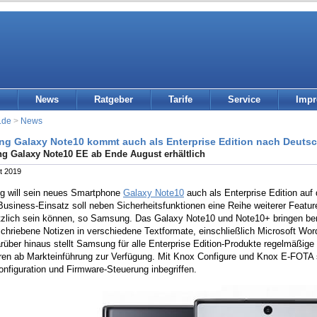
News
Ratgeber
Tarife
Service
Imp
.de
>
News
g Galaxy Note10 kommt auch als Enterprise Edition nach Deuts
 Galaxy Note10 EE ab Ende August erhältlich
t 2019
 will sein neues Smartphone
Galaxy Note10
auch als Enterprise Edition auf
Business-Einsatz soll neben Sicherheitsfunktionen eine Reihe weiterer Featur
tzlich sein können, so Samsung. Das Galaxy Note10 und Note10+ bringen ber
chriebene Notizen in verschiedene Textformate, einschließlich Microsoft W
über hinaus stellt Samsung für alle Enterprise Edition-Produkte regelmäßige
hren ab Markteinführung zur Verfügung. Mit Knox Configure und Knox E-FOTA 
nfiguration und Firmware-Steuerung inbegriffen.