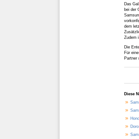
Das Gala
bei der
Samsung
vorkonf
dem let
Zusätzli
Zudem is
Die Ente
Für eine
Partner 
Diese N
Sams
Sams
Hono
Doro
Sams