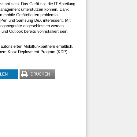
ssant sein. Das Gerät soll die IT-Abteilung
h-Management unterstützen können. Dank
mobile Geräteflotten problemlos
 S Pen und Samsung DeX interessent. Mit
Eingabegeräte angeschlossen werden.
nd Outlook bereits vorinstalliert sein.
utorisierten Mobilfunkpartnern erhältlich.
i einem Knox Deployment Program (KDP)-
ILEN
DRUCKEN