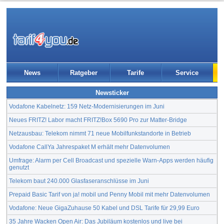
News
Ratgeber
Tarife
Service
Newsticker
Vodafone Kabelnetz: 159 Netz-Modernisierungen im Juni
Neues FRITZ! Labor macht FRITZ!Box 5690 Pro zur Matter-Bridge
Netzausbau: Telekom nimmt 71 neue Mobilfunkstandorte in Betrieb
Vodafone CallYa Jahrespaket M erhält mehr Datenvolumen
Umfrage: Alarm per Cell Broadcast und spezielle Warn-Apps werden häufig
genutzt
Telekom baut 240.000 Glasfaseranschlüsse im Juni
Prepaid Basic Tarif von ja! mobil und Penny Mobil mit mehr Datenvolumen
Vodafone: Neue GigaZuhause 50 Kabel und DSL Tarife für 29,99 Euro
35 Jahre Wacken Open Air: Das Jubiläum kostenlos und live bei