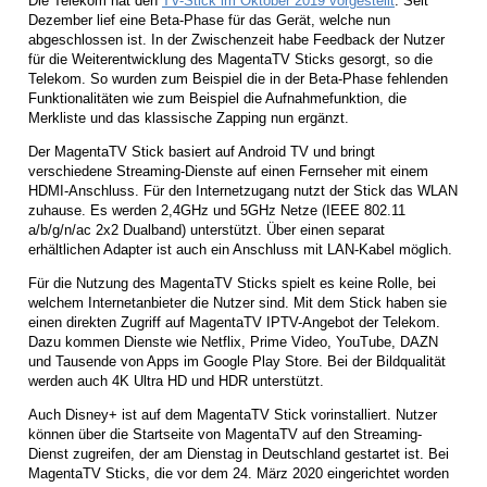
Die Telekom hat den
TV-Stick im Oktober 2019 vorgestellt
. Seit
Dezember lief eine Beta-Phase für das Gerät, welche nun
abgeschlossen ist. In der Zwischenzeit habe Feedback der Nutzer
für die Weiterentwicklung des MagentaTV Sticks gesorgt, so die
Telekom. So wurden zum Beispiel die in der Beta-Phase fehlenden
Funktionalitäten wie zum Beispiel die Aufnahmefunktion, die
Merkliste und das klassische Zapping nun ergänzt.
Der MagentaTV Stick basiert auf Android TV und bringt
verschiedene Streaming-Dienste auf einen Fernseher mit einem
HDMI-Anschluss. Für den Internetzugang nutzt der Stick das WLAN
zuhause. Es werden 2,4GHz und 5GHz Netze (IEEE 802.11
a/b/g/n/ac 2x2 Dualband) unterstützt. Über einen separat
erhältlichen Adapter ist auch ein Anschluss mit LAN-Kabel möglich.
Für die Nutzung des MagentaTV Sticks spielt es keine Rolle, bei
welchem Internetanbieter die Nutzer sind. Mit dem Stick haben sie
einen direkten Zugriff auf MagentaTV IPTV-Angebot der Telekom.
Dazu kommen Dienste wie Netflix, Prime Video, YouTube, DAZN
und Tausende von Apps im Google Play Store. Bei der Bildqualität
werden auch 4K Ultra HD und HDR unterstützt.
Auch Disney+ ist auf dem MagentaTV Stick vorinstalliert. Nutzer
können über die Startseite von MagentaTV auf den Streaming-
Dienst zugreifen, der am Dienstag in Deutschland gestartet ist. Bei
MagentaTV Sticks, die vor dem 24. März 2020 eingerichtet worden