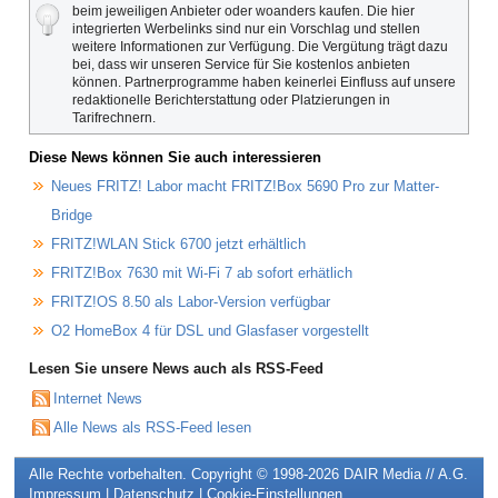
beim jeweiligen Anbieter oder woanders kaufen. Die hier
integrierten Werbelinks sind nur ein Vorschlag und stellen
weitere Informationen zur Verfügung. Die Vergütung trägt dazu
bei, dass wir unseren Service für Sie kostenlos anbieten
können. Partnerprogramme haben keinerlei Einfluss auf unsere
redaktionelle Berichterstattung oder Platzierungen in
Tarifrechnern.
Diese News können Sie auch interessieren
Neues FRITZ! Labor macht FRITZ!Box 5690 Pro zur Matter-
Bridge
FRITZ!WLAN Stick 6700 jetzt erhältlich
FRITZ!Box 7630 mit Wi-Fi 7 ab sofort erhätlich
FRITZ!OS 8.50 als Labor-Version verfügbar
O2 HomeBox 4 für DSL und Glasfaser vorgestellt
Lesen Sie unsere News auch als RSS-Feed
Internet News
Alle News als RSS-Feed lesen
Alle Rechte vorbehalten. Copyright © 1998-2026
DAIR Media // A.G.
Impressum
|
Datenschutz
|
Cookie-Einstellungen