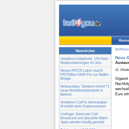
Home
tarif4you
Newsticker
Neue G
Vodafone Kabelnetz: 159 Netz-
Austaus
Modernisierungen im Juni
21. Oktob
Neues FRITZ! Labor macht
FRITZ!Box 5690 Pro zur Matter-
Gigaset
Bridge
Nachfol
Netzausbau: Telekom nimmt 71
wechsel
neue Mobilfunkstandorte in
Euro erh
Betrieb
Vodafone CallYa Jahrespaket
M erhält mehr Datenvolumen
Umfrage: Alarm per Cell
Broadcast und spezielle Warn-
Apps werden häufig genutzt