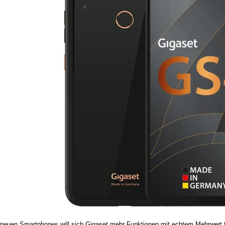
 neuen Smartphones will sich Gigaset mehr Funktionen mit echtem Mehrwert f