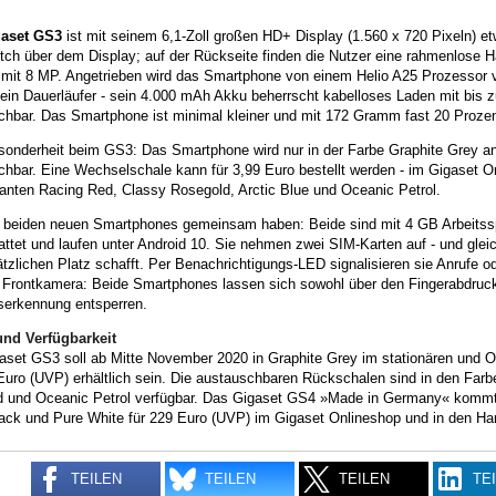
aset GS3
ist mit seinem 6,1-Zoll großen HD+ Display (1.560 x 720 Pixeln) et
otch über dem Display; auf der Rückseite finden die Nutzer eine rahmenlose 
mit 8 MP. Angetrieben wird das Smartphone von einem Helio A25 Prozessor 
ein Dauerläufer - sein 4.000 mAh Akku beherrscht kabelloses Laden mit bis z
hbar. Das Smartphone ist minimal kleiner und mit 172 Gramm fast 20 Prozent
sonderheit beim GS3: Das Smartphone wird nur in der Farbe Graphite Grey an
hbar. Eine Wechselschale kann für 3,99 Euro bestellt werden - im Gigaset On
ianten Racing Red, Classy Rosegold, Arctic Blue und Oceanic Petrol.
 beiden neuen Smartphones gemeinsam haben: Beide sind mit 4 GB Arbeitss
ttet und laufen unter Android 10. Sie nehmen zwei SIM-Karten auf - und gleic
zlichen Platz schafft. Per Benachrichtigungs-LED signalisieren sie Anrufe o
e Frontkamera: Beide Smartphones lassen sich sowohl über den Fingerabdruck
serkennung entsperren.
und Verfügbarkeit
aset GS3 soll ab Mitte November 2020 in Graphite Grey im stationären und O
Euro (UVP) erhältlich sein. Die austauschbaren Rückschalen sind in den Far
d und Oceanic Petrol verfügbar. Das Gigaset GS4 »Made in Germany« komm
ack und Pure White für 229 Euro (UVP) im Gigaset Onlineshop und in den Ha
TEILEN
TEILEN
TEILEN
TE