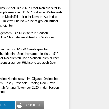
was kleiner. Die 8-MP Front-Kamera sitzt in
Hauptkamera mit 13 MP und eine Weitwinkel-
von MediaTek mit acht Kernen. Auch das
u 10 Watt und ist wie beim großen Bruder
 leichter.
geboten. Die Rückseite ist jedoch
line Shop stehen aktuell zur Wahl die
peicher und 64 GB Gerätespeicher
hzeitig eine Speicherkarte, die bis zu 512
der Nachrichten und erkennen ihren Nutzer
sensor auf der Rückseite als auch über
nline-Handel sowie im Gigaset Onlineshop
ben Classy Rosegold, Racing Red, Arctic
t ab Anfang November 2020 in den Farben
ndel.
ILEN
DRUCKEN