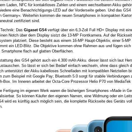
sem Laden, NFC für kontaktloses Zahlen und einem wechselbaren Akku gehöre
wiedere eine Benachrichtigungs-LED auf der Vorderseite geben. Und das GS4 i
n Germany«. Weiterhin kommen die neuen Smartphones in kompakten Karton
neutral zertifiziert sind.
 Technik: Das
Gigaset GS4
verfügt über ein 6,3-Zoll Full HD+ Display mit ein
einen Notch über dem Display sistzt die 13-MP Frontkamera. Auf der Rückseite
ystem platziert. Diese besteht aus einem 16-MP Haupt-Objektiv, einer 5-MP
mmt ein LED-Blitz. Die Objektive kommen ohne Rahmen aus und fügen sich in
s Smartphone flach auf glatten Oberflächen.
tattung des GS4 gehört auch ein 4.300 mAh Akku. dieser lässt sich laut Hers
austauschen. So lässt er sich bei Bedarf einfach wechseln, ohne dass gleic
ch unterstützt der Akku kabelloses Schnelladen mit kompatiblen Netzteilen b
n zum Beispiel mit Google Pay; Bluetooth 5.0 sorgt für stabile Verbindungen
th-Box. Im Inneren arbeitet der Octa-Core Prozessor Helio P70 von MediaTek 
ie Fertigung im eigenen Werk waren die bisherigen Smartphones »Made in Ger
ualisierbar. So können Käufer den eigenen Namen, eine Widmung oder ein Leit
 wird es künftig auch möglich sein, die komplette Rückseite des Geräts vollf
n.