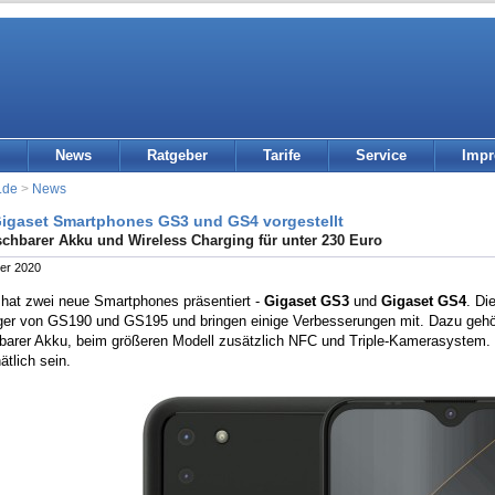
News
Ratgeber
Tarife
Service
Imp
.de
>
News
igaset Smartphones GS3 und GS4 vorgestellt
chbarer Akku und Wireless Charging für unter 230 Euro
er 2020
 hat zwei neue Smartphones präsentiert -
Gigaset GS3
und
Gigaset GS4
. Di
ger von GS190 und GS195 und bringen einige Verbesserungen mit. Dazu gehö
barer Akku, beim größeren Modell zusätzlich NFC und Triple-Kamerasystem. D
ätlich sein.