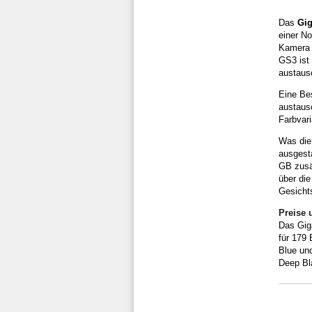
Das
Gig
einer N
Kamera 
GS3 ist 
austausc
Eine Be
austausc
Farbvar
Was die
ausgesta
GB zusät
über di
Gesicht
Preise 
Das Gig
für 179 
Blue un
Deep Bl