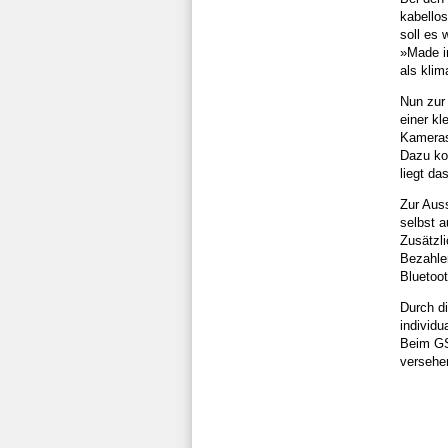
kabello
soll es 
»Made i
als klima
Nun zur
einer kl
Kameras
Dazu ko
liegt da
Zur Auss
selbst 
Zusätzli
Bezahle
Bluetoo
Durch d
individ
Beim GS4
versehe