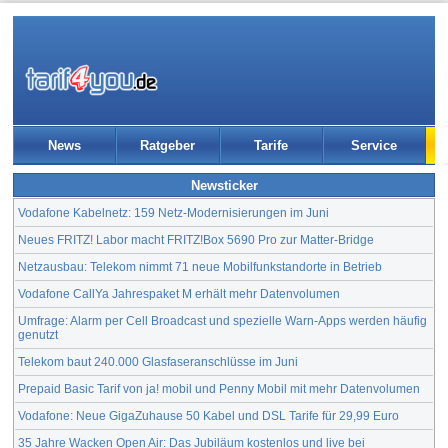
News
Ratgeber
Tarife
Service
Newsticker
Vodafone Kabelnetz: 159 Netz-Modernisierungen im Juni
Neues FRITZ! Labor macht FRITZ!Box 5690 Pro zur Matter-Bridge
Netzausbau: Telekom nimmt 71 neue Mobilfunkstandorte in Betrieb
Vodafone CallYa Jahrespaket M erhält mehr Datenvolumen
Umfrage: Alarm per Cell Broadcast und spezielle Warn-Apps werden häufig
genutzt
Telekom baut 240.000 Glasfaseranschlüsse im Juni
Prepaid Basic Tarif von ja! mobil und Penny Mobil mit mehr Datenvolumen
Vodafone: Neue GigaZuhause 50 Kabel und DSL Tarife für 29,99 Euro
35 Jahre Wacken Open Air: Das Jubiläum kostenlos und live bei