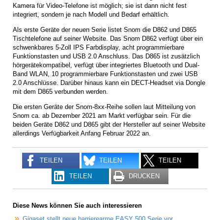
Kamera für Video-Telefone ist möglich; sie ist dann nicht fest
integriert, sondern je nach Modell und Bedarf erhältlich.
Als erste Geräte der neuen Serie listet Snom die D862 und D865
Tischtelefone auf seiner Website. Das Snom D862 verfügt über ein
schwenkbares 5-Zoll IPS Farbdisplay, acht programmierbare
Funktionstasten und USB 2.0 Anschluss. Das D865 ist zusätzlich
hörgerätekompatibel, verfügt über integriertes Bluetooth und Dual-
Band WLAN, 10 programmierbare Funktionstasten und zwei USB
2.0 Anschlüsse. Darüber hinaus kann ein DECT-Headset via Dongle
mit dem D865 verbunden werden.
Die ersten Geräte der Snom-8xx-Reihe sollen laut Mitteilung von
Snom ca. ab Dezember 2021 am Markt verfügbar sein. Für die
beiden Geräte D862 und D865 gibt der Hersteller auf seiner Website
allerdings Verfügbarkeit Anfang Februar 2022 an.
TEILEN
TEILEN
TEILEN
TEILEN
DRUCKEN
Diese News können Sie auch interessieren
Gigaset stellt neue barrierearme EASY 500 Serie vor