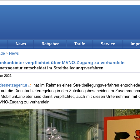
News
Ratgeber
Tarife
Service
Imp
.de
>
News
unkanbieter verpflichtet über MVNO-Zugang zu verhandeln
etzagentur entscheidet im Streitbeilegungsverfahren
er 2021
desnetzagentur
hat im Rahmen eines Streitbeilegungsverfahren entschieden,
auf die Dienstanbieterregelung in den Zuteilungsbescheiden im Zusammenha
Mobilfunkanbieter sind damit verpflichtet, auch mit diesen Unternehmen mit d
VNO-Zugang zu verhandeln.