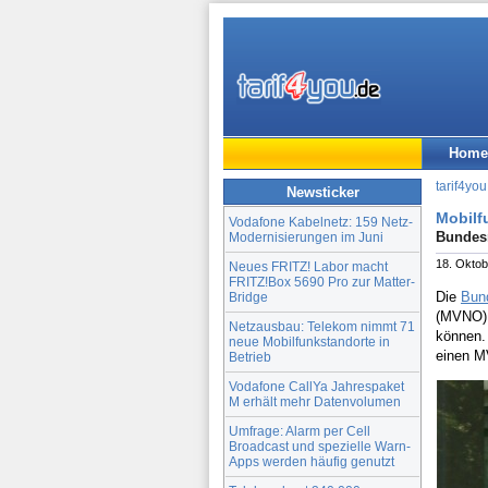
Home
tarif4you
Newsticker
Mobilf
Vodafone Kabelnetz: 159 Netz-
Bundesn
Modernisierungen im Juni
18. Oktob
Neues FRITZ! Labor macht
FRITZ!Box 5690 Pro zur Matter-
Die
Bun
Bridge
(MVNO) 
Netzausbau: Telekom nimmt 71
können. 
neue Mobilfunkstandorte in
einen M
Betrieb
Vodafone CallYa Jahrespaket
M erhält mehr Datenvolumen
Umfrage: Alarm per Cell
Broadcast und spezielle Warn-
Apps werden häufig genutzt