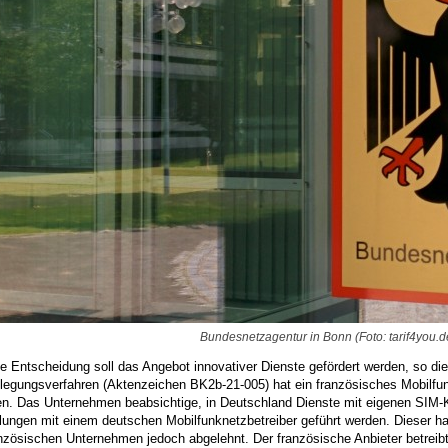
Bundesnetzagentur in Bonn (Foto: tarif4you.d
e Entscheidung soll das Angebot innovativer Dienste gefördert werden, so di
eilegungsverfahren (Aktenzeichen BK2b-21-005) hat ein französisches Mobil
en. Das Unternehmen beabsichtige, in Deutschland Dienste mit eigenen SIM-K
lungen mit einem deutschen Mobilfunknetzbetreiber geführt werden. Dieser 
nzösischen Unternehmen jedoch abgelehnt. Der französische Anbieter betreibt