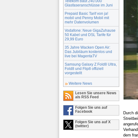
Telekom baut 240.000
Glasfaseranschlüsse im Juni
Prepaid Basic Tarif von ja!
mobil und Penny Mobil mit
mehr Datenvolumen
Vodafone: Neue GigaZuhause
50 Kabel und DSL Tarife für
29,99 Euro
35 Jahre Wacken Open Air:
Das Jubiläum kostenlos und
live bei MagentaTV
Samsung Galaxy Z Fold8 Ultra,
Fold8 und Flip8 offiziell
vorgestellt
Weitere News
Lesen Sie unsere News
als RSS Feed
Folgen Sie uns auf
Facebook
Durch di
Streitb
Folgen Sie uns auf X
angeruf
(twitter)
Verhand
dem fra