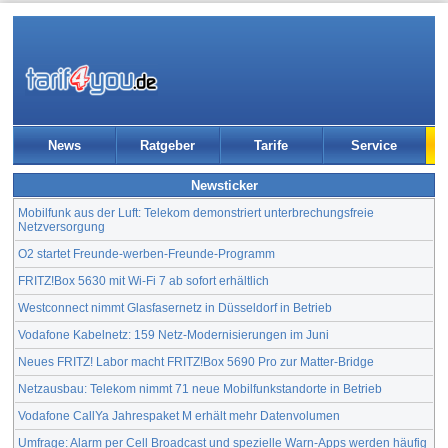
News
Ratgeber
Tarife
Service
Newsticker
Mobilfunk aus der Luft: Telekom demonstriert unterbrechungsfreie
Netzversorgung
O2 startet Freunde-werben-Freunde-Programm
FRITZ!Box 5630 mit Wi-Fi 7 ab sofort erhältlich
Westconnect nimmt Glasfasernetz in Düsseldorf in Betrieb
Vodafone Kabelnetz: 159 Netz-Modernisierungen im Juni
Neues FRITZ! Labor macht FRITZ!Box 5690 Pro zur Matter-Bridge
Netzausbau: Telekom nimmt 71 neue Mobilfunkstandorte in Betrieb
Vodafone CallYa Jahrespaket M erhält mehr Datenvolumen
Umfrage: Alarm per Cell Broadcast und spezielle Warn-Apps werden häufig